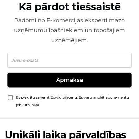
Kā pārdot tiešsaistē
Padomi no
E-komercijas
eksperti mazo
uzņēmumu īpašniekiem un topošajiem
uzņēmējiem.
Apmaksa
Es piekrītu saņemt Ecwid biļetenu. Es varu anulēt abonementu
jebkurā laikā.
Unikāli laika pārvaldības