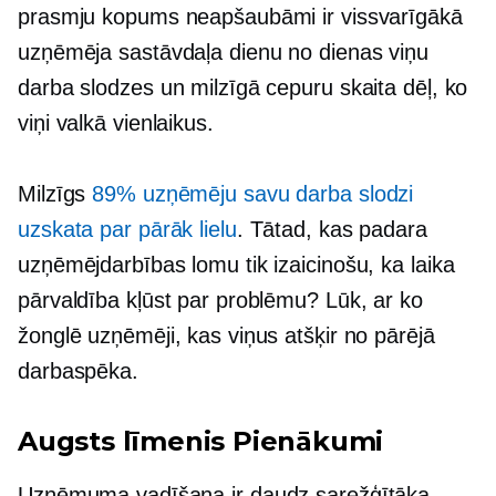
prasmju kopums neapšaubāmi ir vissvarīgākā
uzņēmēja sastāvdaļa
dienu no dienas
viņu
darba slodzes un milzīgā cepuru skaita dēļ, ko
viņi valkā vienlaikus.
Milzīgs
89% uzņēmēju savu darba slodzi
uzskata par pārāk lielu
. Tātad, kas padara
uzņēmējdarbības lomu tik izaicinošu, ka laika
pārvaldība kļūst par problēmu? Lūk, ar ko
žonglē uzņēmēji, kas viņus atšķir no pārējā
darbaspēka.
Augsts līmenis
Pienākumi
Uzņēmuma vadīšana ir daudz sarežģītāka,