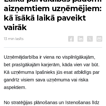
aizņemtiem uzņēmējiem:
kā īsākā laikā paveikt
vairāk
13 min lasīts
Uzņēmējdarbība ir viena no vispilnīgākajām,
bet prasīgākajām karjerām, kāda vien var būt.
Kā uzņēmuma īpašnieks jūs esat atbildīgs par
gandrīz visiem sava uzņēmuma vai riska
aspektiem.
No stratēģijas plānošanas un īstenošanas līdz