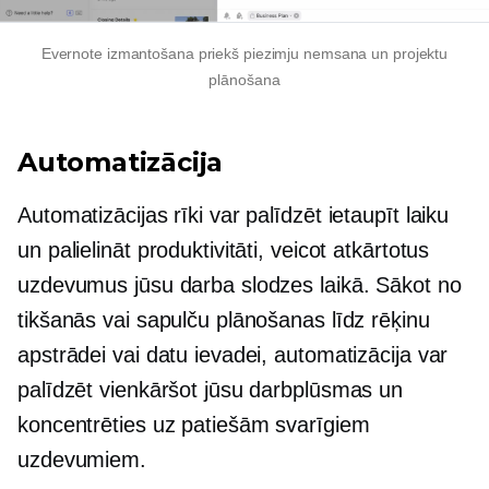
Evernote izmantošana priekš
piezimju nemsana
un projektu
plānošana
Automatizācija
Automatizācijas rīki var palīdzēt ietaupīt laiku
un palielināt produktivitāti, veicot atkārtotus
uzdevumus jūsu darba slodzes laikā. Sākot no
tikšanās vai sapulču plānošanas līdz rēķinu
apstrādei vai datu ievadei, automatizācija var
palīdzēt vienkāršot jūsu darbplūsmas un
koncentrēties uz patiešām svarīgiem
uzdevumiem.