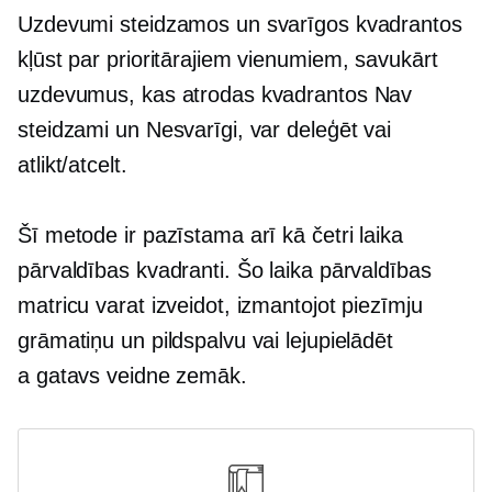
Uzdevumi steidzamos un svarīgos kvadrantos
kļūst par prioritārajiem vienumiem, savukārt
uzdevumus, kas atrodas kvadrantos Nav
steidzami un Nesvarīgi, var deleģēt vai
atlikt/atcelt.
Šī metode ir pazīstama arī kā četri laika
pārvaldības kvadranti. Šo laika pārvaldības
matricu varat izveidot, izmantojot piezīmju
grāmatiņu un pildspalvu vai lejupielādēt
a
gatavs
veidne zemāk.