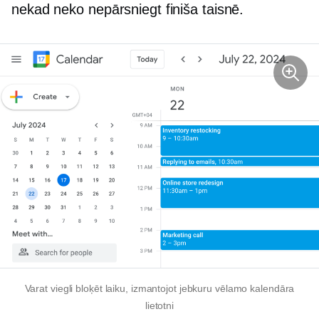
nekad neko nepārsniegt finiša taisnē.
Varat viegli bloķēt laiku, izmantojot jebkuru vēlamo kalendāra
lietotni