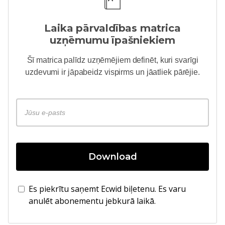
Laika pārvaldības matrica
uzņēmumu īpašniekiem
Šī matrica palīdz uzņēmējiem definēt, kuri svarīgi
uzdevumi ir jāpabeidz vispirms un jāatliek pārējie.
Download
Es piekrītu saņemt Ecwid biļetenu. Es varu
anulēt abonementu jebkurā laikā.