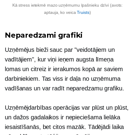
Kā stress ietekmē mazo uzņēmumu īpašnieku dzīvi (avots:
aptauja, ko veica
Truists
)
Neparedzami grafiki
Uzņēmējus bieži sauc par "veidotājiem un
vadītājiem", kur viņi ieņem
augsta līmeņa
lomas un citreiz ir ierakumos kopā ar saviem
darbiniekiem. Tas viss ir daļa no uzņēmuma
vadīšanas un var radīt neparedzamu grafiku.
Uzņēmējdarbības operācijas var plūst un plūst,
un dažos gadalaikos ir nepieciešama lielāka
iesaistīšanās, bet citos mazāk. Tādējādi laika