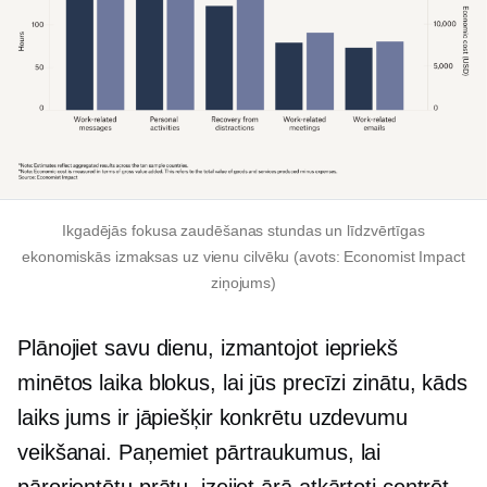
Ikgadējās fokusa zaudēšanas stundas un līdzvērtīgas
ekonomiskās izmaksas uz vienu cilvēku (avots: Economist Impact
ziņojums)
Plānojiet savu dienu, izmantojot iepriekš
minētos laika blokus, lai jūs precīzi zinātu, kāds
laiks jums ir jāpiešķir konkrētu uzdevumu
veikšanai. Paņemiet pārtraukumus, lai
pārorientētu prātu, izejiet ārā
atkārtoti centrēt,