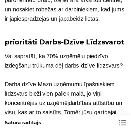
un nosakiet robežas ar darbiniekiem, kad jums
ir jāpiesprādzējas un jāpabeidz lietas.
prioritāti
Darbs-Dzīve
Līdzsvarot
Vai sapratāt, ka 70% uzņēmēju piedzīvo
izdegšanu trūkuma dēļ
darbs-dzīve
līdzsvars?
Darba dzīve
Mazo uzņēmumu īpašniekiem
līdzsvars bieži vien paliek malā, jo viņi
koncentrējas uz uzņēmējdarbības attīstību un
visu, kas ar to saistīts. Tomēr jūsu garīgajai
veselībai nekad nevajadzētu palikt otrajā plānā
Satura rādītājs
jūsu karjeras dēļ.