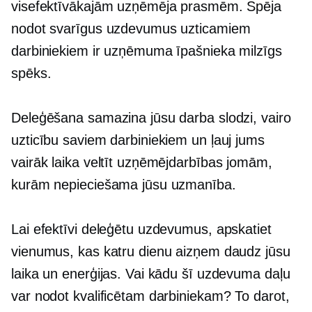
visefektīvākajām uzņēmēja prasmēm. Spēja
nodot svarīgus uzdevumus uzticamiem
darbiniekiem ir uzņēmuma īpašnieka milzīgs
spēks.
Deleģēšana samazina jūsu darba slodzi, vairo
uzticību saviem darbiniekiem un ļauj jums
vairāk laika veltīt uzņēmējdarbības jomām,
kurām nepieciešama jūsu uzmanība.
Lai efektīvi deleģētu uzdevumus, apskatiet
vienumus, kas katru dienu aizņem daudz jūsu
laika un enerģijas. Vai kādu šī uzdevuma daļu
var nodot kvalificētam darbiniekam? To darot,