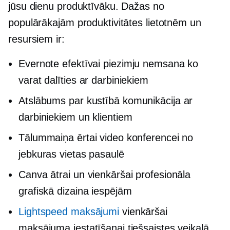
jūsu dienu produktīvāku. Dažas no
populārākajām produktivitātes lietotnēm un
resursiem ir:
Evernote efektīvai
piezimju nemsana
ko
varat dalīties ar darbiniekiem
Atslābums par
kustībā
komunikācija ar
darbiniekiem un klientiem
Tālummaiņa ērtai video konferencei no
jebkuras vietas pasaulē
Canva ātrai un vienkāršai profesionāla
grafiskā dizaina iespējām
Lightspeed maksājumi
vienkāršai
maksājuma iestatīšanai tiešsaistes veikalā