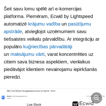
Šeit savu lomu spēlē arī e-komercijas
platforma. Piemēram, Ecwid by Lightspeed
automatizē
krājumu vadība
un
pasūtījumu
apstrāde
, atvieglojot uzņēmumiem savu
tiešsaistes veikalu pārvaldību. Ar integrāciju ar
populāro
kuģniecības pārvadātāji
un
maksājumu vārti
, varat koncentrēties uz
citiem sava biznesa aspektiem, vienlaikus
piedāvājot klientiem nevainojamu iepirkšanās
pieredzi.