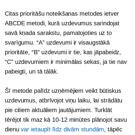
Citas prioritāšu noteikšanas metodes ietver
ABCDE metodi, kurā uzdevumus sarindojat
savā
kņada
sarakstu, pamatojoties uz to
svarīgumu. “A” uzdevumi ir visaugstākā
prioritāte, “B” uzdevumi ir tie, kas jāpabeidz,
“C” uzdevumiem ir minimālas sekas, ja tie nav
pabeigti, un tā tālāk.
Šī metode palīdz uzņēmējiem veikt būtiskus
uzdevumus, atbrīvojot viņu laiku, lai strādātu
pie citiem aktuāliem jautājumiem. Turklāt
tērējot tik maz kā
10-12
minūtes plānojot savu
dienu
var ietaupīt līdz divām stundām
, tāpēc