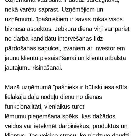
nekā varētu saprast. Uzņēmējiem un
uzņēmumu īpašniekiem ir savas rokas visos
biznesa aspektos. Jebkurā dienā viņi var pāriet
no darba kandidātu intervēšanas līdz
pārdošanas sapulcei, zvaniem ar investoriem,
jaunu klientu piesaistīšanai un klientu atbalsta
jautājumu risināšanai.
Mazā uzņēmumā īpašnieks ir būtiski iesaistīts
lielākajā daļā nodaļu
dienu no dienas
funkcionalitāti, vienlaikus turot
lēmumu pieņemšana
spēks, kas dažādos
veidos var ietekmēt darbiniekus, produktus un
klientus. Tas veicina stresu, ko piedzīvo daudzi