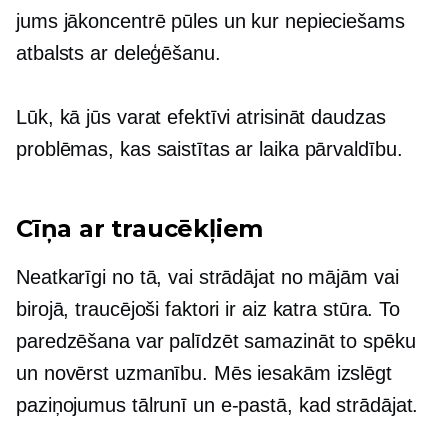
jums jākoncentrē pūles un kur nepieciešams
atbalsts ar deleģēšanu.
Lūk, kā jūs varat efektīvi atrisināt daudzas
problēmas, kas saistītas ar laika pārvaldību.
Cīņa ar traucēkļiem
Neatkarīgi no tā, vai strādājat no mājām vai
birojā, traucējoši faktori ir aiz katra stūra. To
paredzēšana var palīdzēt samazināt to spēku
un novērst uzmanību. Mēs iesakām izslēgt
paziņojumus tālrunī un e-pastā, kad strādājat.