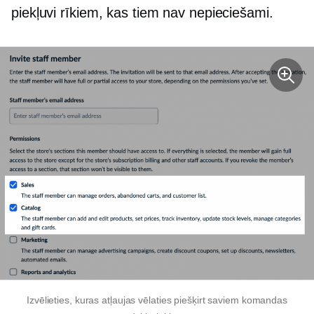
piekļuvi rīkiem, kas tiem nav nepieciešami.
Izvēlieties, kuras atļaujas vēlaties piešķirt saviem komandas