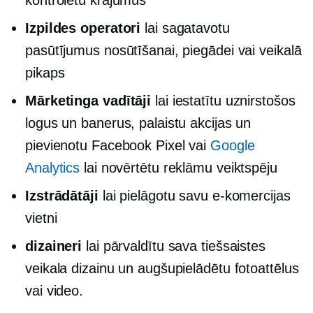
kontrolētu krājumus
Izpildes operatori
lai sagatavotu
pasūtījumus nosūtīšanai, piegādei vai
veikalā
pikaps
Mārketinga vadītāji
lai iestatītu uznirstošos
logus un banerus, palaistu akcijas un
pievienotu Facebook Pixel vai
Google
Analytics
lai novērtētu reklāmu veiktspēju
Izstrādātāji
lai pielāgotu savu e-komercijas
vietni
dizaineri
lai pārvaldītu sava tiešsaistes
veikala dizainu un augšupielādētu fotoattēlus
vai video.