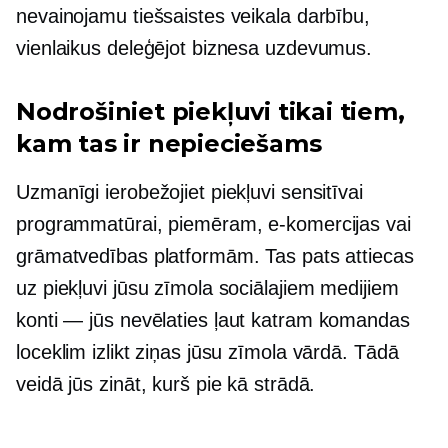
nevainojamu tiešsaistes veikala darbību,
vienlaikus deleģējot biznesa uzdevumus.
Nodrošiniet piekļuvi tikai tiem,
kam tas ir nepieciešams
Uzmanīgi ierobežojiet piekļuvi sensitīvai
programmatūrai, piemēram, e-komercijas vai
grāmatvedības platformām. Tas pats attiecas
uz piekļuvi jūsu zīmola sociālajiem medijiem
konti — jūs
nevēlaties ļaut katram komandas
loceklim izlikt ziņas jūsu zīmola vārdā. Tādā
veidā jūs zināt, kurš pie kā strādā.