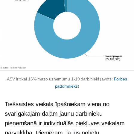
ASV ir tikai 16% mazo uzņēmumu
1-19
darbinieki (avots:
Forbes
padomnieks
)
Tiešsaistes veikala īpašniekam viena no
svarīgākajām daļām jaunu darbinieku
pieņemšanā ir individuālās piekļuves veikalam
pārvaldība. Piemēram, ja jūs nolīgtu