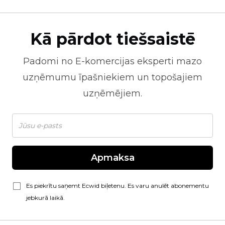
Kā pārdot tiešsaistē
Padomi no
E-komercijas
eksperti mazo
uzņēmumu īpašniekiem un topošajiem
uzņēmējiem.
Apmaksa
Es piekrītu saņemt Ecwid biļetenu. Es varu anulēt abonementu
jebkurā laikā.