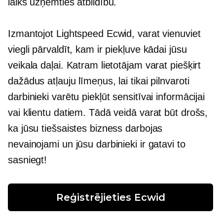
laiks uzņemties atbildību.
Izmantojot Lightspeed Ecwid, varat vienuviet
viegli pārvaldīt, kam ir piekļuve kādai jūsu
veikala daļai. Katram lietotājam varat piešķirt
dažādus atļauju līmeņus, lai tikai pilnvaroti
darbinieki varētu piekļūt sensitīvai informācijai
vai klientu datiem. Tādā veidā varat būt drošs,
ka jūsu tiešsaistes bizness darbojas
nevainojami un jūsu darbinieki ir gatavi to
sasniegt!
Reģistrējieties Ecwid