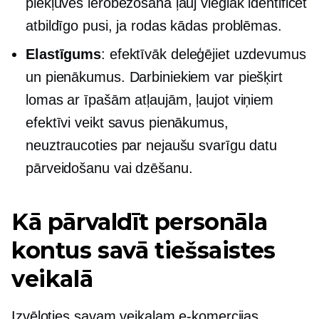
piekļuves ierobežošana ļauj vieglāk identificēt
atbildīgo pusi, ja rodas kādas problēmas.
Elastīgums
: efektīvāk deleģējiet uzdevumus
un pienākumus. Darbiniekiem var piešķirt
lomas ar īpašām atļaujām, ļaujot viņiem
efektīvi veikt savus pienākumus,
neuztraucoties par nejaušu svarīgu datu
pārveidošanu vai dzēšanu.
Kā pārvaldīt personāla
kontus savā tiešsaistes
veikalā
Izvēloties savam veikalam e-komercijas