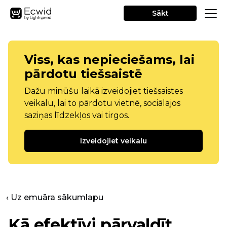
Sākt
Viss, kas nepieciešams, lai
pārdotu tiešsaistē
Dažu minūšu laikā izveidojiet tiešsaistes
veikalu, lai to pārdotu vietnē, sociālajos
saziņas līdzekļos vai tirgos.
Izveidojiet veikalu
‹ Uz emuāra sākumlapu
Kā efektīvi pārvaldīt