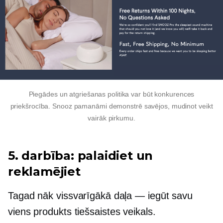
Piegādes un atgriešanas politika var būt konkurences
priekšrocība. Snooz pamanāmi demonstrē savējos, mudinot veikt
vairāk pirkumu.
5. darbība: palaidiet un
reklamējiet
Tagad nāk vissvarīgākā daļa — iegūt savu
viens produkts
tiešsaistes veikals.