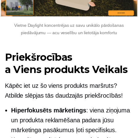
Vietne Daylight koncentrējas uz savu unikālo pārdošanas
piedāvājumu — acu veselību un lietotāja komfortu
Priekšrocības
a
Viens produkts
Veikals
Kāpēc iet uz šo
viens produkts
maršruts?
Atbilde slēpjas tās daudzajās priekšrocībās!
Hiperfokusēts
mārketings
: viena ziņojuma
un produkta reklamēšana padara jūsu
mārketinga pasākumus ļoti specifiskus.