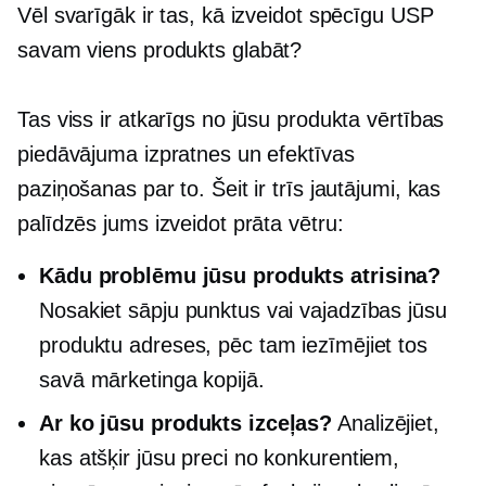
Vēl svarīgāk ir tas, kā izveidot spēcīgu USP
savam
viens produkts
glabāt?
Tas viss ir atkarīgs no jūsu produkta vērtības
piedāvājuma izpratnes un efektīvas
paziņošanas par to. Šeit ir trīs jautājumi, kas
palīdzēs jums izveidot prāta vētru:
Kādu problēmu jūsu produkts atrisina?
Nosakiet sāpju punktus vai vajadzības jūsu
produktu adreses, pēc tam iezīmējiet tos
savā mārketinga kopijā.
Ar ko jūsu produkts izceļas?
Analizējiet,
kas atšķir jūsu preci no konkurentiem,