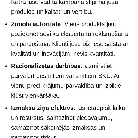
Katra jūsu vadītā kampaņa stiprina jūsu
produkta unikalitāti un vērtību.
Zīmola autoritāte
: Viens produkts ļauj
pozicionēt sevi kā ekspertu tā reklamēšanā
un pārdošanā. Klienti jūsu biznesu saista ar
kvalitāti un inovācijām, nevis kvantitāti.
Racionalizētas darbības
: aizmirstiet
pārvaldīt desmitiem vai simtiem SKU. Ar
vienu preci krājumu pārvaldība un izpilde
kļūst vienkāršāka.
Izmaksu ziņā efektīvs
: jūs ietaupīsit laiku
un resursus, samazinot piedāvājumu,
samazinot sākotnējās izmaksas un
samazinot riskus.