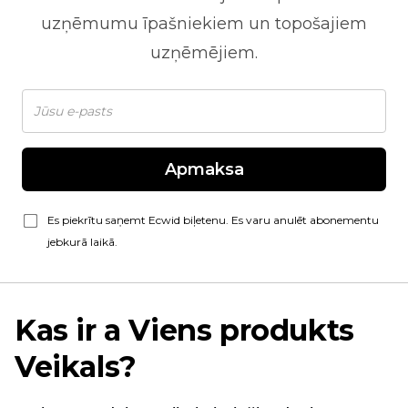
uzņēmumu īpašniekiem un topošajiem
uzņēmējiem.
Apmaksa
Es piekrītu saņemt Ecwid biļetenu. Es varu anulēt abonementu
jebkurā laikā.
Kas ir a
Viens produkts
Veikals?