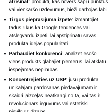
atrisināt
: produkti, kas novērš sāpju punktus
vai vienkāršo uzdevumus, bieži darbojas labi.
Tirgus pieprasījuma izpēte
: izmantojiet
tādus rīkus kā Google tendences vai
atslēgvārdu izpēti, lai apstiprinātu savas
produkta idejas popularitāti.
Pārbaudiet konkurenci
: analizēt esošo
viens produkts
glabājiet piemērus, lai atklātu
iespējamās nepilnības.
Koncentrējieties uz USP
: jūsu produkta
unikālajam pārdošanas piedāvājumam ir
skaidri jāizceļas neatkarīgi no tā, vai tas ir
revolucionārs ieguvums vai estētiski
pievilcīgs dizains.