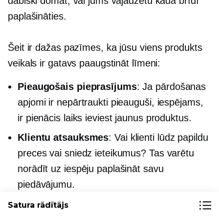
dabiski domāt, vai jums vajadzētu kādā brīdī
paplašināties.
Šeit ir dažas pazīmes, ka jūsu
viens produkts
veikals ir gatavs paaugstināt līmeni:
Pieaugošais pieprasījums
: Ja pārdošanas
apjomi ir nepārtraukti pieauguši, iespējams,
ir pienācis laiks ieviest jaunus produktus.
Klientu atsauksmes
: Vai klienti lūdz papildu
preces vai sniedz ieteikumus? Tas varētu
norādīt uz iespēju paplašināt savu
piedāvājumu.
Peļņas normas
: Ja peļņas norma atļauj,
Satura rādītājs