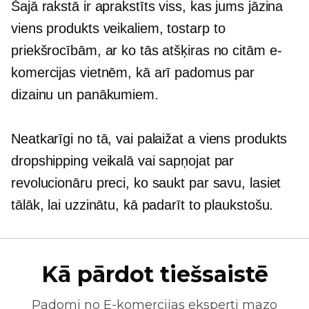
Šajā rakstā ir aprakstīts viss, kas jums jāzina
viens produkts
veikaliem, tostarp to
priekšrocībām, ar ko tās atšķiras no citām e-
komercijas vietnēm, kā arī padomus par
dizainu un panākumiem.
Neatkarīgi no tā, vai palaižat a
viens produkts
dropshipping veikalā vai sapņojat par
revolucionāru preci, ko saukt par savu, lasiet
tālāk, lai uzzinātu, kā padarīt to plaukstošu.
Kā pārdot tiešsaistē
Padomi no
E-komercijas
eksperti mazo