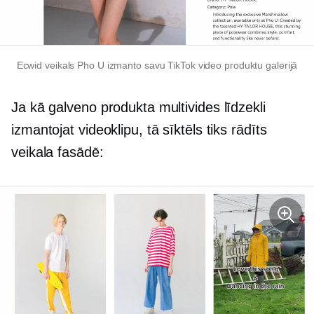
Ecwid veikals Pho U izmanto savu TikTok video produktu galerijā
Ja kā galveno produkta multivides līdzekli
izmantojat videoklipu, tā sīktēls tiks rādīts
veikala fasādē: