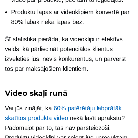
Produktu lapas ar videoklipiem konvertē par
80% labāk nekā lapas bez.
Šī statistika pierāda, ka videoklipi ir efektīvs
veids, kā pārliecināt potenciālos klientus
izvēlēties jūs, nevis konkurentus, un pārvērst
tos par maksājošiem klientiem.
Video skaļi runā
Vai jūs zinājāt, ka
60% patērētāju labprātāk
skatītos produkta video
nekā lasīt aprakstu?
Padomājot par to, tas nav pārsteidzoši.
Produktu videoklipi var sniegt jūsu produktam