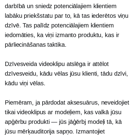
darbībā un sniedz potenciālajiem klientiem
labāku priekšstatu par to, kā tas iederētos viņu
dzīvē. Tas palīdz potenciālajiem klientiem
iedomāties, ka viņi izmanto produktu, kas ir
pārliecināšanas taktika.
Dzīvesveida videoklipu atslēga ir attēlot
dzīvesveidu, kādu vēlas jūsu klienti, tādu dzīvi,
kādu viņi vēlas.
Piemēram, ja pārdodat aksesuārus, neveidojiet
tikai videoklipus ar modeļiem, kas valkā jūsu
apģērbu
produkti — jūs
jāģērbj modeļi tā, kā
jūsu mērķauditorija sapņo. Izmantojiet