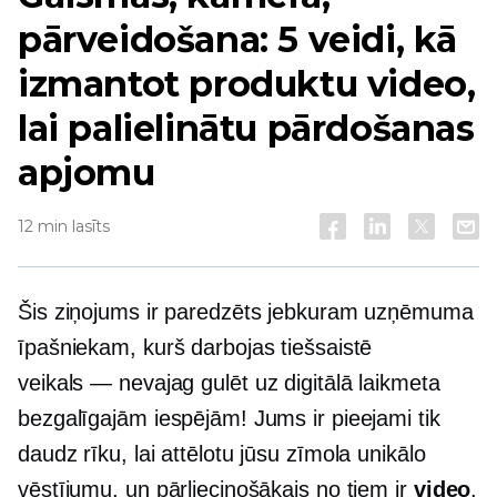
pārveidošana: 5 veidi, kā
izmantot produktu video,
lai palielinātu pārdošanas
apjomu
12 min lasīts
Šis ziņojums ir paredzēts jebkuram uzņēmuma
īpašniekam, kurš darbojas tiešsaistē
veikals — nevajag
gulēt uz digitālā laikmeta
bezgalīgajām iespējām! Jums ir pieejami tik
daudz rīku, lai attēlotu jūsu zīmola unikālo
vēstījumu, un pārliecinošākais no tiem ir
video
.