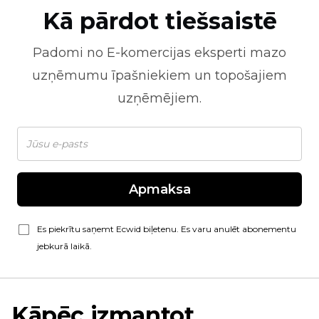
Kā pārdot tiešsaistē
Padomi no
E-komercijas
eksperti mazo
uzņēmumu īpašniekiem un topošajiem
uzņēmējiem.
Apmaksa
Es piekrītu saņemt Ecwid biļetenu. Es varu anulēt abonementu
jebkurā laikā.
Kāpēc izmantot