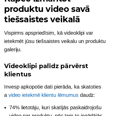
produktu video savā
tiešsaistes veikalā
Vispirms apspriedīsim, kā videoklipi var
ietekmēt jūsu tiešsaistes veikalu un produktu
galeriju.
Videoklipi palīdz pārvērst
klientus
Invesp apkopotie dati pierāda, ka skatoties
a
video ietekmē klientu lēmumus
daudz:
74% lietotāju, kuri skatījās paskaidrojošu
video par produktu, pēc tam to iegādājās.