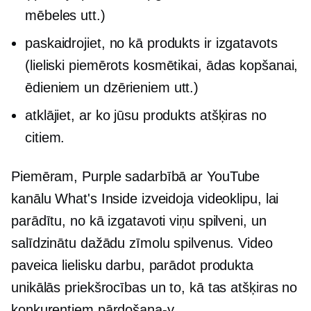
mēbeles utt.)
paskaidrojiet, no kā produkts ir izgatavots
(lieliski piemērots kosmētikai, ādas kopšanai,
ēdieniem un dzērieniem utt.)
atklājiet, ar ko jūsu produkts atšķiras no
citiem.
Piemēram, Purple sadarbībā ar YouTube
kanālu What's Inside izveidoja videoklipu, lai
parādītu, no kā izgatavoti viņu spilveni, un
salīdzinātu dažādu zīmolu spilvenus. Video
paveica lielisku darbu, parādot produkta
unikālās priekšrocības un to, kā tas atšķiras no
konkurentiem
pārdošana-y.