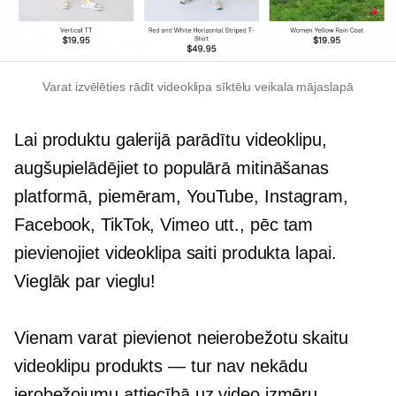
Varat izvēlēties rādīt videoklipa sīktēlu veikala mājaslapā
Lai produktu galerijā parādītu videoklipu,
augšupielādējiet to populārā mitināšanas
platformā, piemēram, YouTube, Instagram,
Facebook, TikTok, Vimeo utt., pēc tam
pievienojiet videoklipa saiti produkta lapai.
Vieglāk par vieglu!
Vienam varat pievienot neierobežotu skaitu
videoklipu
produkts — tur
nav nekādu
ierobežojumu attiecībā uz video izmēru,