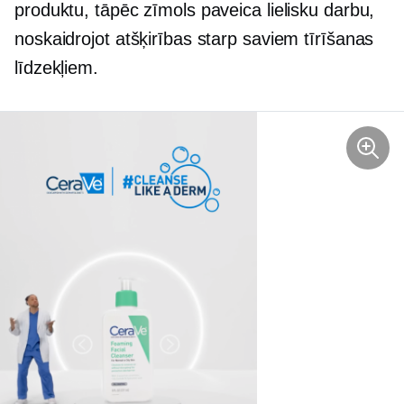
produktu, tāpēc zīmols paveica lielisku darbu,
noskaidrojot atšķirības starp saviem tīrīšanas
līdzekļiem.