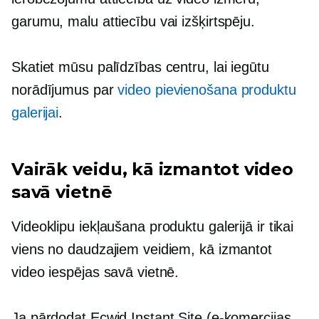
garumu, malu attiecību vai izšķirtspēju.
Skatiet mūsu palīdzības centru, lai iegūtu
norādījumus par
video pievienošana produktu
galerijai
.
Vairāk veidu, kā izmantot video
savā vietnē
Videoklipu iekļaušana produktu galerijā ir tikai
viens no daudzajiem veidiem, kā izmantot
video iespējas savā vietnē.
Ja pārdodat Ecwid Instant Site (e-komercijas