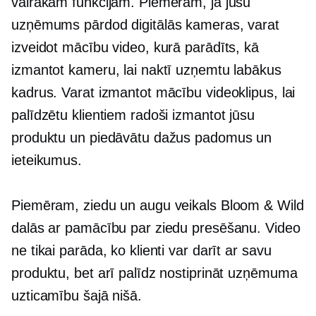
vairākām funkcijām. Piemēram, ja jūsu
uzņēmums pārdod digitālās kameras, varat
izveidot mācību video, kurā parādīts, kā
izmantot kameru, lai naktī uzņemtu labākus
kadrus. Varat izmantot mācību videoklipus, lai
palīdzētu klientiem radoši izmantot jūsu
produktu un piedāvātu dažus padomus un
ieteikumus.
Piemēram, ziedu un augu veikals Bloom & Wild
dalās ar pamācību par ziedu presēšanu. Video
ne tikai parāda, ko klienti var darīt ar savu
produktu, bet arī palīdz nostiprināt uzņēmuma
uzticamību šajā nišā.