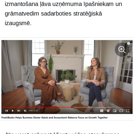
izmantošana ļāva uzņēmuma īpašniekam un
grāmatvedim sadarboties stratēģiskā
izaugsmē.