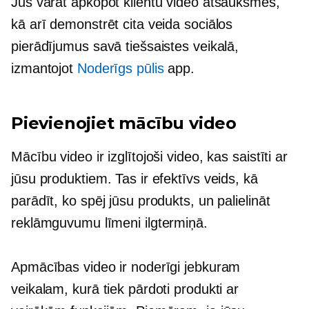
Jūs varat apkopot klientu video atsauksmes,
kā arī demonstrēt cita veida sociālos
pierādījumus savā tiešsaistes veikalā,
izmantojot
Noderīgs pūlis
app.
Pievienojiet mācību video
Mācību video ir izglītojoši video, kas saistīti ar
jūsu produktiem. Tas ir efektīvs veids, kā
parādīt, ko spēj jūsu produkts, un palielināt
reklāmguvumu līmeni ilgtermiņā.
Apmācības video ir noderīgi jebkuram
veikalam, kurā tiek pārdoti produkti ar