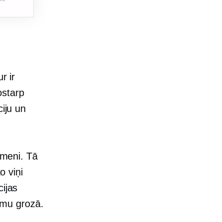
r ir
ostarp
ciju un
īmeni. Tā
o viņi
ijas
kumu grozā.