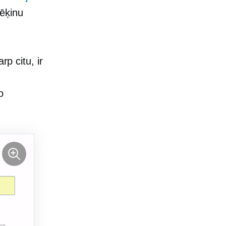
rēķinu
rp citu, ir
o