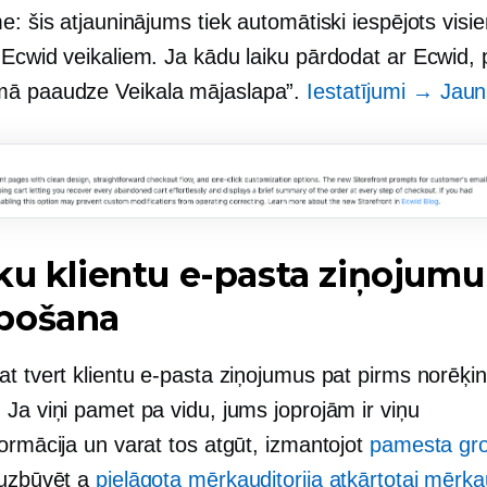
e: šis atjauninājums tiek automātiski iespējots visi
Ecwid veikaliem. Ja kādu laiku pārdodat ar Ecwid, p
mā paaudze
Veikala mājaslapa”.
Iestatījumi → Jau
ku klientu e-pasta ziņojumu
pošana
at tvert klientu e-pasta ziņojumus pat pirms norēķ
Ja viņi pamet pa vidu, jums joprojām ir viņu
ormācija un varat tos atgūt, izmantojot
pamesta gro
uzbūvēt a
pielāgota mērķauditorija atkārtotai mērķau