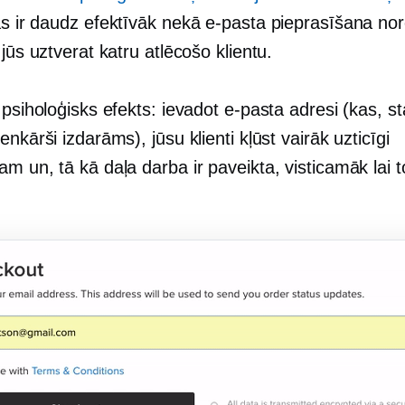
as ir daudz efektīvāk nekā e-pasta pieprasīšana no
 jūs uztverat katru atlēcošo klientu.
 psiholoģisks efekts: ievadot e-pasta adresi (kas, sta
enkārši izdarāms), jūsu klienti kļūst vairāk uzticīgi
m un, tā kā daļa darba ir paveikta, visticamāk lai t