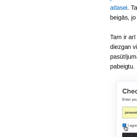
atlasei
. T
beigās, jo
Tam ir arī
diezgan vi
pasūtījuma
pabeigtu.