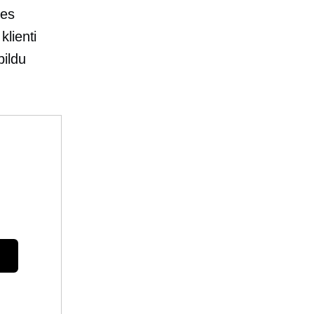
ses
klienti
pildu