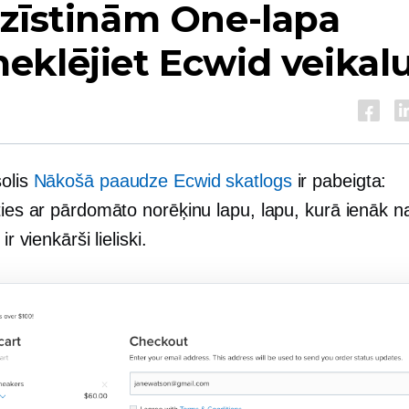
azīstinām
One-lapa
klējiet Ecwid veikal
solis
Nākošā paaudze
Ecwid skatlogs
ir pabeigta:
eties ar pārdomāto norēķinu lapu, lapu, kurā ienāk 
ir vienkārši lieliski.