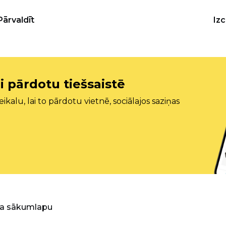
Pārvaldīt
Iz
i pārdotu tiešsaistē
ikalu, lai to pārdotu vietnē, sociālajos saziņas
ra sākumlapu