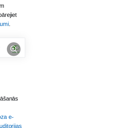
em
ārejiet
numi
.
ināšanās
za e-
ditorijas