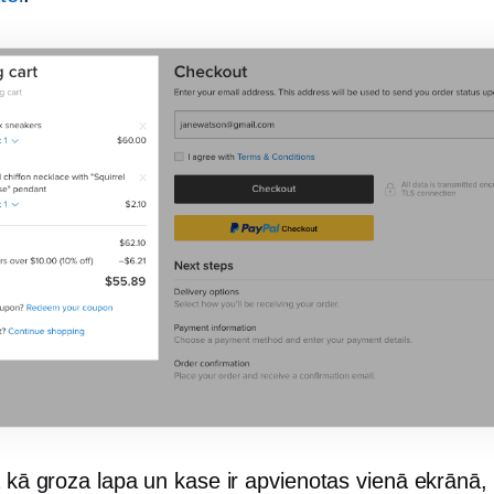
ā kā groza lapa un kase ir apvienotas vienā ekrānā,