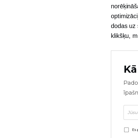
norēķināša
optimizācij
dodas uz 
klikšķu, 
Kā
Pado
īpaš
Es 