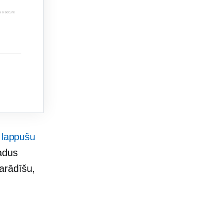
 lappušu
adus
arādīšu,