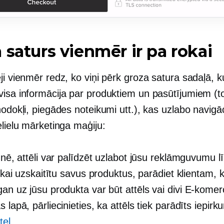
 saturs vienmēr ir pa rokai
ji vienmēr redz, ko viņi pērk groza satura sadaļā, ku
visa informācija par produktiem un pasūtījumiem (t
nodokļi, piegādes noteikumi utt.), kas uzlabo navigā
elielu mārketinga maģiju:
i nē, attēli var palīdzēt uzlabot jūsu reklāmguvumu l
 tikai uzskaitītu savus produktus, parādiet klientam, k
gan uz jūsu produkta var būt attēls vai divi
E-komerc
s lapā, pārliecinieties, ka attēls tiek parādīts iepir
tel
.