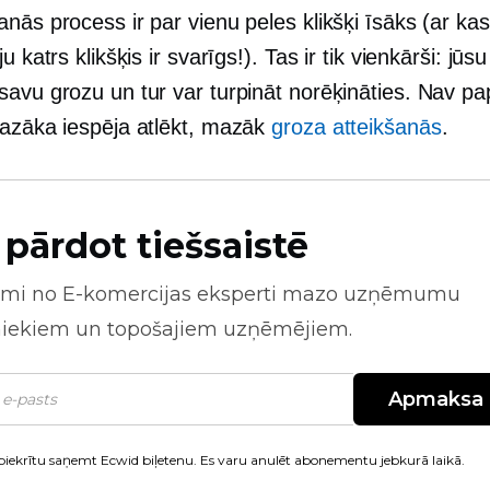
nās process ir par vienu peles klikšķi īsāks (ar ka
u katrs klikšķis ir svarīgs!). Tas ir tik vienkārši: jūsu 
savu grozu un tur var turpināt norēķināties. Nav pa
mazāka iespēja atlēkt, mazāk
groza atteikšanās
.
 pārdot tiešsaistē
mi no
E-komercijas
eksperti mazo uzņēmumu
niekiem un topošajiem uzņēmējiem.
Apmaksa
piekrītu saņemt Ecwid biļetenu. Es varu anulēt abonementu jebkurā laikā.