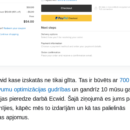
d kase izskatās ne tikai glīta. Tas ir būvēts ar
700
umu optimizācijas gudrības
un gandrīz 10 mūsu g
jas
pieredze darbā Ecwid. Šajā ziņojumā es jums p
nījies, kāpēc mēs to izdarījām un kā tas palielinās
as apjomus.