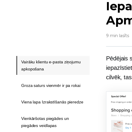
Iep
Apme
9 min lasīts
Pēdējais 
Vairāku klientu e-pasta ziņojumu
iepazīsti
apkopošana
cilvēk, tas 
Groza saturs vienmēr ir pa rokai
Viena lapa Izrakstīšanās pieredze
Vienkāršotas piegādes un
piegādes veidlapas