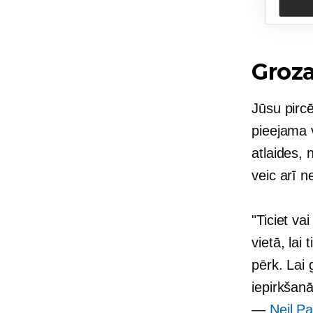
Groza
Jūsu pircē
pieejama 
atlaides, 
veic arī n
"Ticiet va
vietā, lai
pērk. Lai 
iepirkšanā
—
Neil Pa