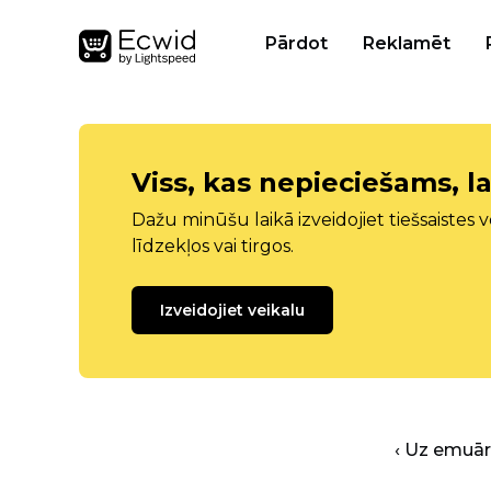
Pārdot
Reklamēt
Viss, kas nepieciešams, la
Dažu minūšu laikā izveidojiet tiešsaistes ve
līdzekļos vai tirgos.
Izveidojiet veikalu
‹ Uz emuā