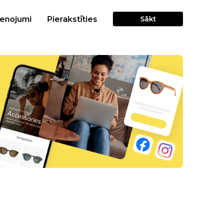
cenojumi
Pierakstīties
Sākt