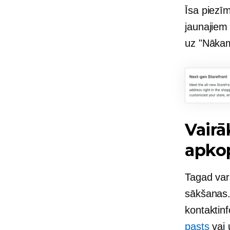
Īsa piezīm
jaunajiem 
uz
"Nāka
Vairā
apko
Tagad var
sākšanas. 
kontaktinf
pasts
vai 