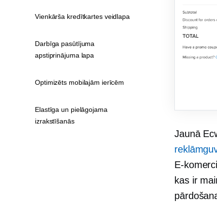
Vienkārša kredītkartes veidlapa
Darbīga pasūtījuma
apstiprinājuma lapa
Optimizēts mobilajām ierīcēm
Elastīga un pielāgojama
izrakstīšanās
Jaunā Ecwi
reklāmguv
E-komerci
kas ir mai
pārdošan