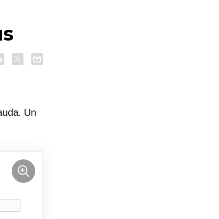
us
nauda. Un