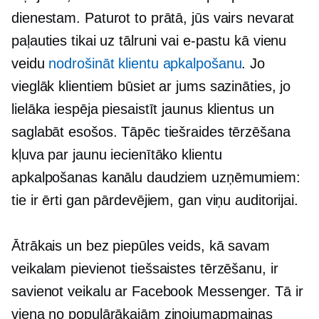
dienestam. Paturot to prātā, jūs vairs nevarat
paļauties tikai uz tālruni vai e-pastu kā vienu
veidu
nodrošināt klientu apkalpošanu
. Jo
vieglāk klientiem būsiet ar jums sazināties, jo
lielāka iespēja piesaistīt jaunus klientus un
saglabāt esošos. Tāpēc tiešraides tērzēšana
kļuva par jaunu iecienītāko klientu
apkalpošanas kanālu daudziem uzņēmumiem:
tie ir ērti gan pārdevējiem, gan viņu auditorijai.
Ātrākais un bez piepūles veids, kā savam
veikalam pievienot tiešsaistes tērzēšanu, ir
savienot veikalu ar Facebook Messenger. Tā ir
viena no populārākajām ziņojumapmaiņas