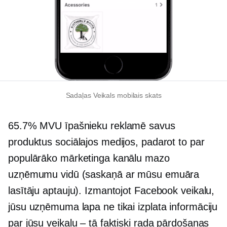
Sadaļas Veikals mobilais skats
65.7% MVU īpašnieku reklamē savus
produktus sociālajos medijos, padarot to par
populārāko mārketinga kanālu mazo
uzņēmumu vidū (saskaņā ar mūsu emuāra
lasītāju aptauju). Izmantojot Facebook veikalu,
jūsu uzņēmuma lapa ne tikai izplata informāciju
par jūsu veikalu – tā faktiski rada pārdošanas