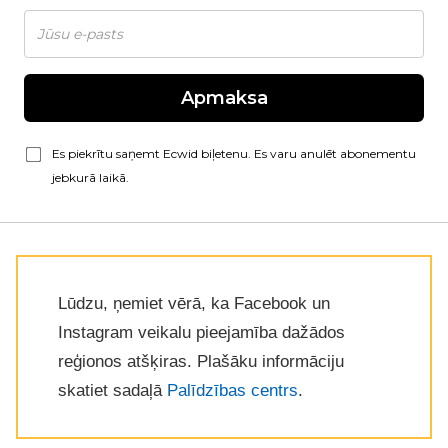
Apmaksa
Es piekrītu saņemt Ecwid biļetenu. Es varu anulēt abonementu
jebkurā laikā.
Lūdzu, ņemiet vērā, ka Facebook un
Instagram veikalu pieejamība dažādos
reģionos atšķiras. Plašāku informāciju
skatiet sadaļā
Palīdzības centrs
.