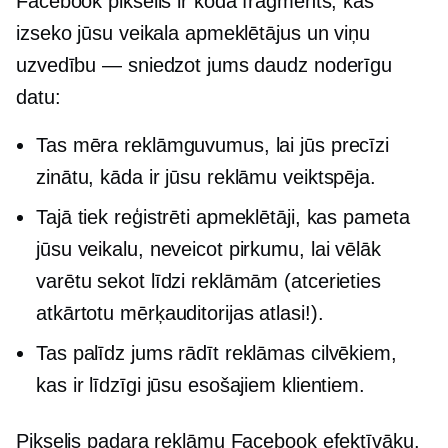
Facebook pikselis ir koda fragments, kas
izseko jūsu veikala apmeklētājus un viņu
uzvedību — sniedzot jums daudz noderīgu
datu:
Tas mēra reklāmguvumus, lai jūs precīzi
zinātu, kāda ir jūsu reklāmu veiktspēja.
Tajā tiek reģistrēti apmeklētāji, kas pameta
jūsu veikalu, neveicot pirkumu, lai vēlāk
varētu sekot līdzi reklāmām (atcerieties
atkārtotu mērķauditorijas atlasi!).
Tas palīdz jums rādīt reklāmas cilvēkiem,
kas ir līdzīgi jūsu esošajiem klientiem.
Pikselis padara reklāmu Facebook efektīvāku.