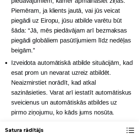
piedāvājumiem, kamēr apmaināsiet ziņas.
Piemēram, ja klients jautā, vai jūs veicat
piegādi uz Eiropu, jūsu atbilde varētu būt
šāda: “Jā, mēs piedāvājam arī bezmaksas
piegādi globāliem pasūtījumiem līdz nedēļas
beigām.”
Izveidota
automātiskā atbilde
situācijām, kad
esat prom un nevarat uzreiz atbildēt.
Neaizmirstiet norādīt, kad atkal
sazināsieties. Varat arī iestatīt automātiskus
sveicienus un
automātiskās atbildes
uz
pirmo ziņojumu, ko kāds jums nosūta.
Instalējiet lietotni Facebook Pages Manager,
Satura rādītājs
lai pārvaldītu Facebook ziņojumus,