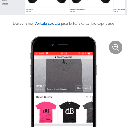
Darbvirsma
Veikalu sadaļa
jūsu laika skalas kreisajā pusē