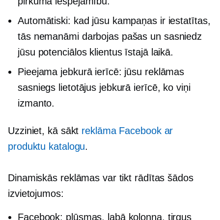
pirkuma iespējamību.
Automātiski: kad jūsu kampaņas ir iestatītas,
tās nemanāmi darbojas pašas un sasniedz
jūsu potenciālos klientus īstajā laikā.
Pieejama jebkurā ierīcē: jūsu reklāmas
sasniegs lietotājus jebkurā ierīcē, ko viņi
izmanto.
Uzziniet, kā sākt
reklāma Facebook ar
produktu katalogu
.
Dinamiskās reklāmas var tikt rādītas šādos
izvietojumos:
Facebook: plūsmas, labā kolonna, tirgus