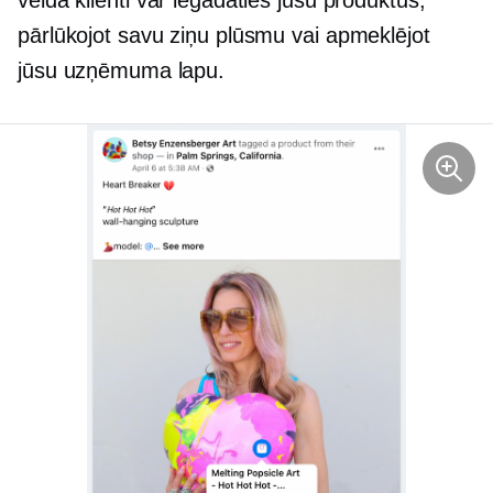
veidā klienti var iegādāties jūsu produktus,
pārlūkojot savu ziņu plūsmu vai apmeklējot
jūsu uzņēmuma lapu.