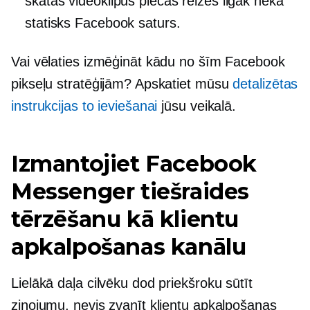
skatās videoklipus piecas reizes ilgāk nekā
statisks Facebook saturs.
Vai vēlaties izmēģināt kādu no šīm Facebook
pikseļu stratēģijām? Apskatiet mūsu
detalizētas
instrukcijas to ieviešanai
jūsu veikalā.
Izmantojiet Facebook
Messenger tiešraides
tērzēšanu kā klientu
apkalpošanas kanālu
Lielākā daļa cilvēku dod priekšroku sūtīt
ziņojumu, nevis zvanīt klientu apkalpošanas