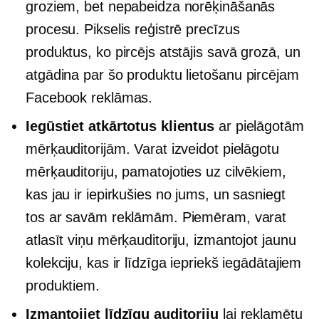
groziem, bet nepabeidza norēķināšanās
procesu. Pikselis reģistrē precīzus
produktus, ko pircējs atstājis savā grozā, un
atgādina par šo produktu lietošanu
pircējam
Facebook reklāmas.
Iegūstiet atkārtotus klientus
ar pielāgotām
mērķauditorijām. Varat izveidot pielāgotu
mērķauditoriju, pamatojoties uz cilvēkiem,
kas jau ir iepirkušies no jums, un sasniegt
tos ar savām reklāmām. Piemēram, varat
atlasīt viņu mērķauditoriju, izmantojot jaunu
kolekciju, kas ir līdzīga iepriekš iegādātajiem
produktiem.
Izmantojiet līdzīgu auditoriju
lai reklamētu