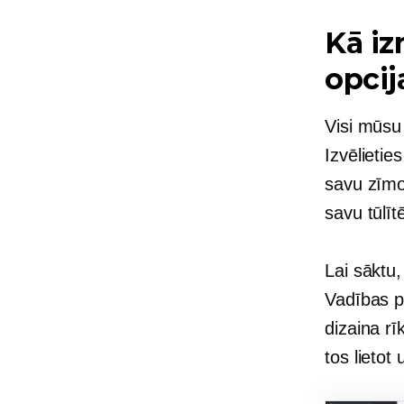
Kā iz
opcij
Visi mūsu 
Izvēlietie
savu zīmol
savu tūlīt
Lai sāktu,
Vadības p
dizaina rī
tos lietot 