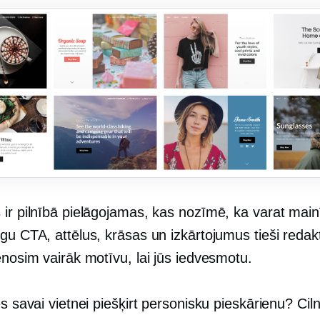
ir pilnībā pielāgojamas, kas nozīmē, ka varat mainī
ogu CTA, attēlus, krāsas un izkārtojumus tieši reda
enosim vairāk motīvu, lai jūs iedvesmotu.
es savai vietnei piešķirt personisku pieskārienu? Cil