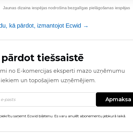
Jaunas dizaina iespējas nodrošina bezgalīgas pielāgošanas iespējas
idu, kā pārdot, izmantojot Ecwid →
 pārdot tiešsaistē
mi no
E-komercijas
eksperti mazo uzņēmumu
niekiem un topošajiem uzņēmējiem.
Apmaksa
piekrītu saņemt Ecwid biļetenu. Es varu anulēt abonementu jebkurā laikā.