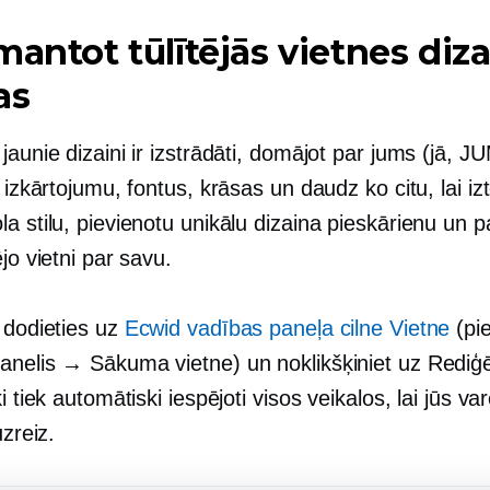
mantot tūlītējās vietnes diz
as
jaunie dizaini ir izstrādāti, domājot par jums (jā, J
s izkārtojumu, fontus, krāsas un daudz ko citu, lai izt
a stilu, pievienotu unikālu dizaina pieskārienu un p
ējo vietni par savu.
 dodieties uz
Ecwid vadības paneļa cilne Vietne
(pi
anelis → Sākuma vietne) un noklikšķiniet uz Rediģē
ki tiek automātiski iespējoti visos veikalos, lai jūs va
uzreiz.