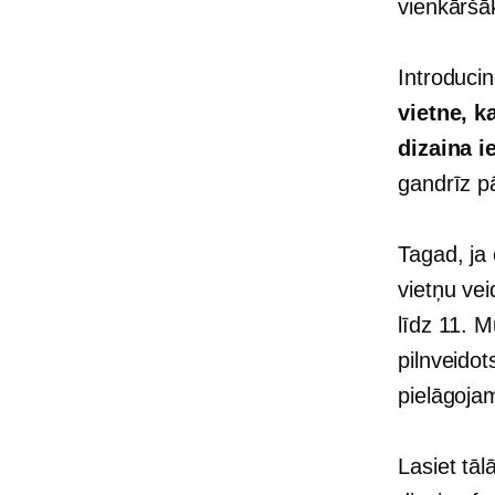
vienkāršā
Introduci
vietne, k
dizaina i
gandrīz pā
Tagad, ja 
vietņu ve
līdz 11. 
pilnveidot
pielāgoja
Lasiet tāl