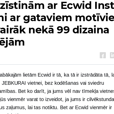
zīstinām ar Ecwid Ins
ni ar gataviem motīv
airāk nekā 99 dizaina
pējām
abākajām lietām Ecwid ir tā, ka tā ir izstrādāta tā, lai
u JEBKURAI vietnei, bez kodēšanas vai sviedru
amības. Bet ko darīt, ja jums vēl nav tīmekļa viet
ūs vienmēr varat to izveidot, ja jums ir
cilvēkstund
s zaļumus, lai tas notiktu. Bet ar Ecwid vienmēr ir