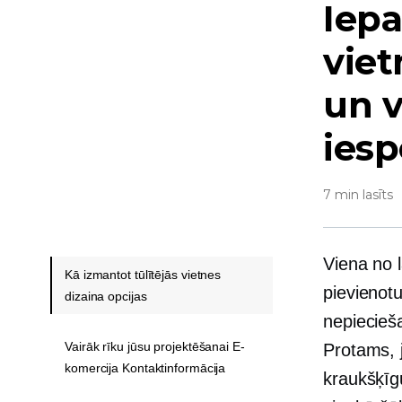
Iepa
viet
un v
ies
7 min lasīts
Viena no l
Kā izmantot tūlītējās vietnes
pievienot
dizaina opcijas
nepiecieš
Vairāk rīku jūsu projektēšanai E-
Protams, j
komercija Kontaktinformācija
kraukšķīgu