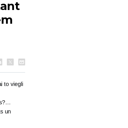
tant
iem
 to viegli
nes?…
as
un