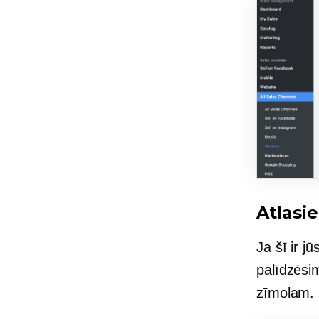
Atlasie
Ja šī ir j
palīdzēsi
zīmolam.