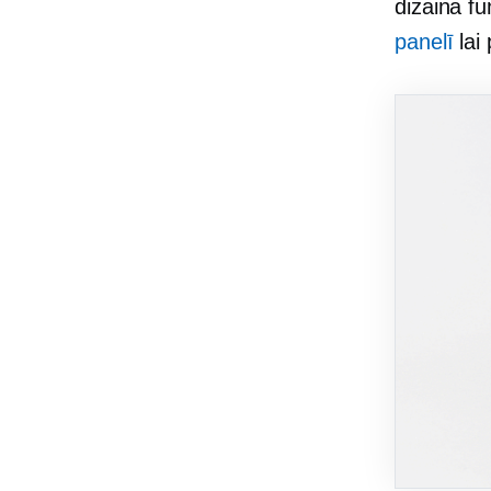
dizaina f
panelī
lai