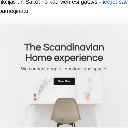
unkcijas un
Sākot no
kad vien esi gatavs -
ieejiet sa
 pamēģinātu.