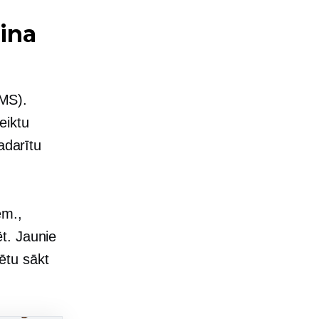
aina
UMS).
eiktu
adarītu
em.,
t. Jaunie
rētu sākt