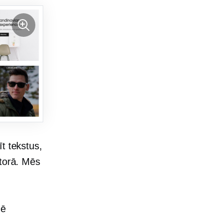
t tekstus,
ktorā. Mēs
nē