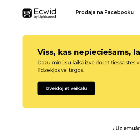
Prodaja na Facebooku
Viss, kas nepieciešams, la
Dažu minūšu laikā izveidojiet tiešsaistes ve
līdzekļos vai tirgos.
Izveidojiet veikalu
‹ Uz emuā