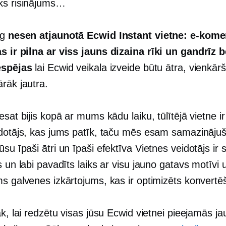
ks risinājums…
ng
nesen atjaunotā Ecwid Instant vietne: e-kome
as ir pilna ar
viss jauns
dizaina rīki un gandrīz 
espējas
lai Ecwid veikala izveide būtu ātra, vienkār
rāk jautra.
esat bijis kopā ar mums kādu laiku, tūlītējā vietne ir
idotājs, kas jums patīk, taču mēs esam samazināju
Mūsu
īpaši ātri
un
īpaši efektīva
Vietnes veidotājs ir 
s un labi pavadīts laiks ar visu jauno
gatavs
motīvi 
ms galvenes izkārtojums, kas ir optimizēts konvertē
āk, lai redzētu visas jūsu Ecwid vietnei pieejamās j