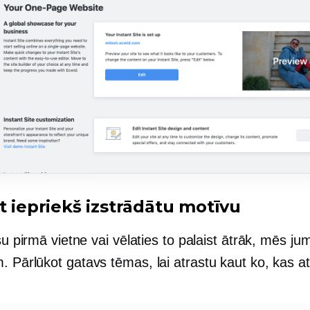
t iepriekš izstrādātu motīvu
ūsu pirmā vietne vai vēlaties to palaist ātrāk, mēs ju
m. Pārlūkot
gatavs
tēmas, lai atrastu kaut ko, kas at