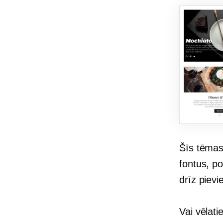
Šīs tēmas 
fontus, p
drīz pievi
Vai vēlati