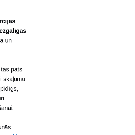
rcijas
bezgalīgas
ša un
 tas pats
ši skaļumu
spīdīgs,
un
šanai.
aunās