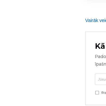
Vairāk ve
Kā
Pado
īpaš
Es 