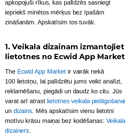
apkopojuši rīkus, kas palīdzēs sasniegt
iepriekš minētos mērķus bez īpašām
zināšanām. Apskatīsim tos tuvāk.
1. Veikala dizainam izmantojiet
lietotnes no Ecwid App Market
The
Ecwid App Market
ir vairāk nekā
100 lietotņu, lai palīdzētu jums veikt analīzi,
reklamēšanu, piegādi un daudz ko citu. Jūs
varat arī atrast
lietotnes veikala pielāgošanai
un
dizains
. Mēs apskatīsim vienu lietotni
motīvu krāsu maiņai bez kodēšanas:
Veikala
dizainers
.