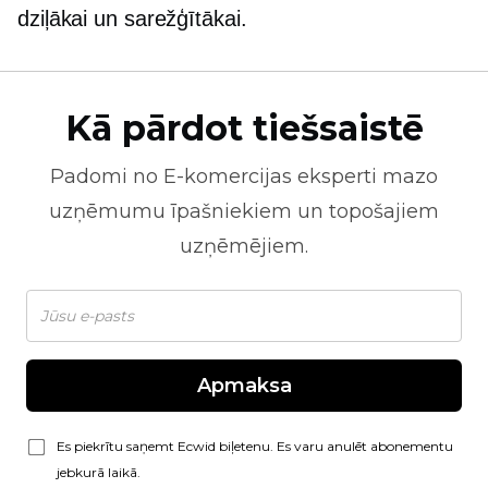
dziļākai un sarežģītākai.
Kā pārdot tiešsaistē
Padomi no
E-komercijas
eksperti mazo
uzņēmumu īpašniekiem un topošajiem
uzņēmējiem.
Apmaksa
Es piekrītu saņemt Ecwid biļetenu. Es varu anulēt abonementu
jebkurā laikā.