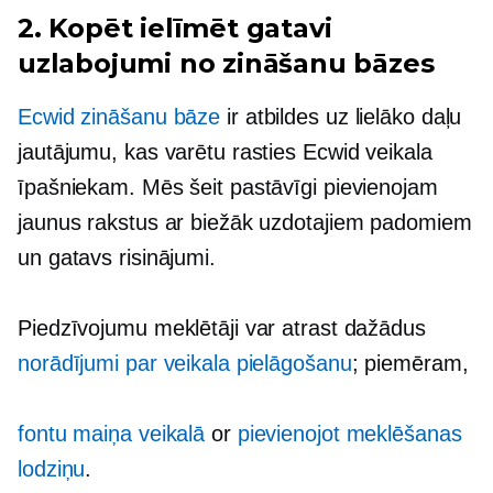
2.
Kopēt ielīmēt
gatavi
uzlabojumi no zināšanu bāzes
Ecwid zināšanu bāze
ir atbildes uz lielāko daļu
jautājumu, kas varētu rasties Ecwid veikala
īpašniekam. Mēs šeit pastāvīgi pievienojam
jaunus rakstus ar biežāk uzdotajiem padomiem
un
gatavs
risinājumi.
Piedzīvojumu meklētāji var atrast dažādus
norādījumi par veikala pielāgošanu
; piemēram,
fontu maiņa veikalā
or
pievienojot meklēšanas
lodziņu
.