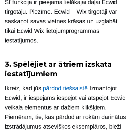
Šī funkcija ir pieejama lielākajai daļai Ecwid
tirgotāju. Piezīme. Ecwid + Wix tirgotāji var
saskaņot savas vietnes krāsas un uzglabāt
tikai Ecwid Wix lietojumprogrammas
iestatījumos.
3. Spēlējiet ar ātriem izskata
iestatījumiem
Ikreiz, kad jūs
pārdod tiešsaistē
Izmantojot
Ecwid, ir iespējams iespējot vai atspējot Ecwid
veikala elementus ar dažiem klikšķiem.
Piemēram, tie, kas pārdod ar rokām darinātus
izstrādājumus atsevišķos eksemplāros, bieži