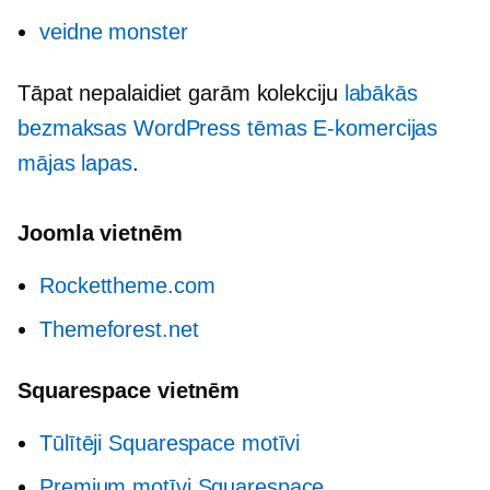
veidne monster
Tāpat nepalaidiet garām kolekciju
labākās
bezmaksas WordPress tēmas
E-komercijas
mājas lapas
.
Joomla vietnēm
Rockettheme.com
Themeforest.net
Squarespace vietnēm
Tūlītēji Squarespace motīvi
Premium motīvi Squarespace