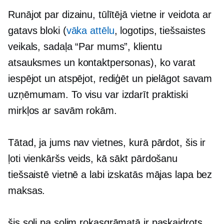
Runājot par dizainu, tūlītējā vietne ir veidota ar
gatavs
bloki (
vāka attēlu
, logotips, tiešsaistes
veikals, sadaļa “Par mums”, klientu
atsauksmes un kontaktpersonas), ko varat
iespējot un atspējot, rediģēt un pielāgot savam
uzņēmumam. To visu var izdarīt praktiski
mirkļos ar savām rokām.
Tātad, ja jums nav vietnes, kurā pārdot, šis ir
ļoti vienkāršs veids, kā sākt pārdošanu
tiešsaistē vietnē a
labi izskatās
mājas lapa bez
maksas.
šis
soli pa solim
rokasgrāmatā ir paskaidrots,