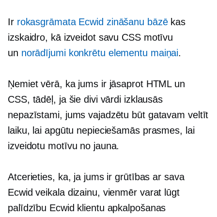
Ir
rokasgrāmata Ecwid zināšanu bāzē
kas
izskaidro, kā izveidot savu CSS motīvu
un
norādījumi konkrētu elementu maiņai
.
Ņemiet vērā, ka jums ir jāsaprot HTML un
CSS, tādēļ, ja šie divi vārdi izklausās
nepazīstami, jums vajadzētu būt gatavam veltīt
laiku, lai apgūtu nepieciešamās prasmes, lai
izveidotu motīvu no jauna.
Atcerieties, ka, ja jums ir grūtības ar sava
Ecwid veikala dizainu, vienmēr varat lūgt
palīdzību Ecwid klientu apkalpošanas