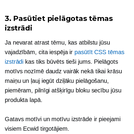
3. Pasūtiet pielāgotas tēmas
izstrādi
Ja nevarat atrast tēmu, kas atbilstu jūsu
vajadzībām, cita iespēja ir
pasūtīt CSS tēmas
izstrādi
kas tiks būvēts tieši jums. Pielāgots
motīvs nozīmē daudz vairāk nekā tikai krāsu
maiņu un ļauj iegūt dziļāku pielāgošanu,
piemēram, pilnīgi atšķirīgu bloku secību jūsu
produkta lapā.
Gatavs
motīvi un motīvu izstrāde ir pieejami
visiem Ecwid tirgotājiem.