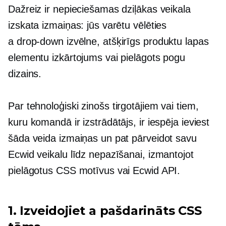
Dažreiz ir nepieciešamas dziļākas veikala
izskata izmaiņas: jūs varētu vēlēties
a
drop-down
izvēlne, atšķirīgs produktu lapas
elementu izkārtojums vai pielāgots pogu
dizains.
Par
tehnoloģiski zinošs
tirgotājiem vai tiem,
kuru komandā ir izstrādātājs, ir iespēja ieviest
šāda veida izmaiņas un pat pārveidot savu
Ecwid veikalu līdz nepazīšanai, izmantojot
pielāgotus CSS motīvus vai Ecwid API.
1. Izveidojiet a
pašdarināts
CSS