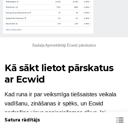
Sadaļa Apmeklētāji Ecwid pārskatos
Kā sākt lietot pārskatus
ar Ecwid
Kad runa ir par veiksmīga tiešsaistes veikala
vadīšanu, zināšanas ir spēks, un Ecwid
nodrošina visus nepieciešamos rīkus, lai
Satura rādītājs
izsekotu un izprastu sava veikala darbību.