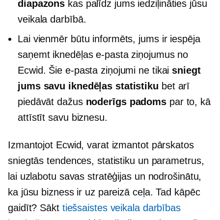
diapazons
kas palīdz jums iedziļināties jūsu
veikala darbībā.
Lai vienmēr būtu informēts, jums ir iespēja
saņemt iknedēļas e-pasta ziņojumus no
Ecwid. Šie e-pasta ziņojumi ne tikai
sniegt
jums savu iknedēļas statistiku
bet arī
piedāvāt dažus
noderīgs padoms
par to, kā
attīstīt savu biznesu.
Izmantojot Ecwid, varat izmantot pārskatos
sniegtās tendences, statistiku un parametrus,
lai uzlabotu savas stratēģijas un nodrošinātu,
ka jūsu bizness ir uz pareizā ceļa. Tad kāpēc
gaidīt? Sākt
tiešsaistes veikala darbības