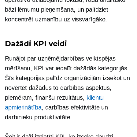
bāzi
lēmumu pieņemšana,
un palīdziet
koncentrēt uzmanību uz vissvarīgāko.
Dažādi KPI veidi
Runājot par uzņēmējdarbības veiktspējas
mērīšanu, KPI var iedalīt dažādās kategorijās.
Šīs kategorijas palīdz organizācijām izsekot un
novērtēt dažādus to darbības aspektus,
piemēram, finanšu rezultātus,
klientu
apmierinātība
, darbības efektivitāte un
darbinieku produktivitāte.
Šeit ir daži izplatīti KPI, ko izseko daudzi