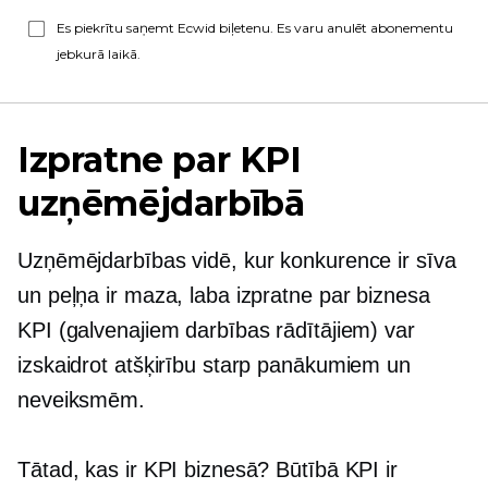
Es piekrītu saņemt Ecwid biļetenu. Es varu anulēt abonementu
jebkurā laikā.
Izpratne par KPI
uzņēmējdarbībā
Uzņēmējdarbības vidē, kur konkurence ir sīva
un peļņa ir maza, laba izpratne par biznesa
KPI (galvenajiem darbības rādītājiem) var
izskaidrot atšķirību starp panākumiem un
neveiksmēm.
Tātad, kas ir KPI biznesā? Būtībā KPI ir