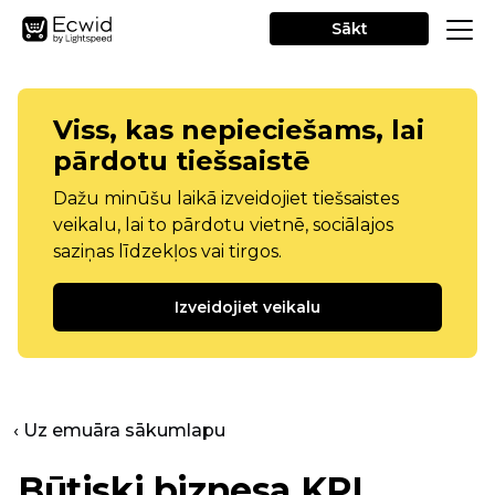
Sākt
Viss, kas nepieciešams, lai
pārdotu tiešsaistē
Dažu minūšu laikā izveidojiet tiešsaistes
veikalu, lai to pārdotu vietnē, sociālajos
saziņas līdzekļos vai tirgos.
Izveidojiet veikalu
‹ Uz emuāra sākumlapu
Būtiski biznesa KPI