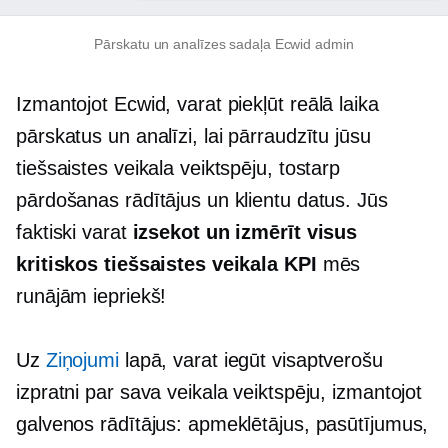
Pārskatu un analīzes sadaļa Ecwid admin
Izmantojot Ecwid, varat piekļūt
reālā laika
pārskatus un analīzi, lai pārraudzītu jūsu
tiešsaistes veikala veiktspēju, tostarp
pārdošanas rādītājus un klientu datus. Jūs
faktiski varat
izsekot un izmērīt visus
kritiskos tiešsaistes veikala KPI
mēs
runājām iepriekš!
Uz
Ziņojumi
lapā, varat iegūt visaptverošu
izpratni par sava veikala veiktspēju, izmantojot
galvenos rādītājus: apmeklētājus, pasūtījumus,