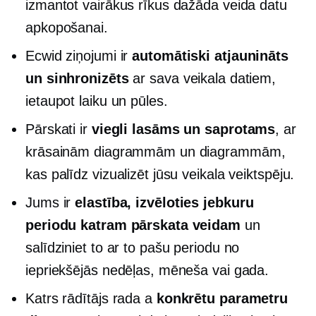
izmantot vairākus rīkus dažāda veida datu
apkopošanai.
Ecwid ziņojumi ir
automātiski atjaunināts
un sinhronizēts
ar sava veikala datiem,
ietaupot laiku un pūles.
Pārskati ir
viegli lasāms un saprotams
, ar
krāsainām diagrammām un diagrammām,
kas palīdz vizualizēt jūsu veikala veiktspēju.
Jums ir
elastība, izvēloties jebkuru
periodu katram pārskata veidam
un
salīdziniet to ar to pašu periodu no
iepriekšējās nedēļas, mēneša vai gada.
Katrs rādītājs rada a
konkrētu parametru