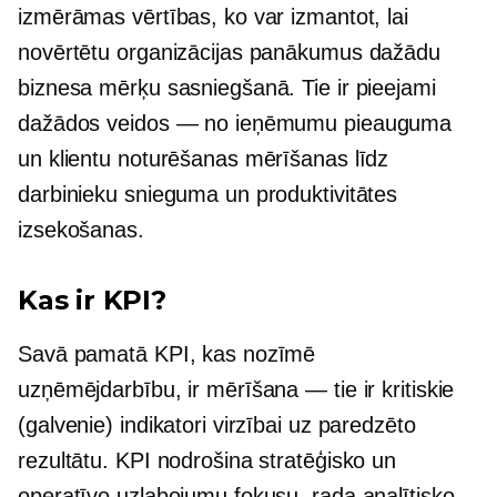
izmērāmas vērtības, ko var izmantot, lai
novērtētu organizācijas panākumus dažādu
biznesa mērķu sasniegšanā. Tie ir pieejami
dažādos veidos — no ieņēmumu pieauguma
un klientu noturēšanas mērīšanas līdz
darbinieku snieguma un produktivitātes
izsekošanas.
Kas ir KPI?
Savā pamatā KPI, kas nozīmē
uzņēmējdarbību, ir mērīšana — tie ir kritiskie
(galvenie) indikatori virzībai uz paredzēto
rezultātu. KPI nodrošina stratēģisko un
operatīvo uzlabojumu fokusu, rada analītisko