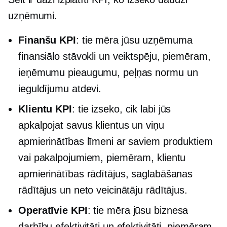
uzņēmumi.
Finanšu KPI
: tie mēra jūsu uzņēmuma
finansiālo stāvokli un veiktspēju, piemēram,
ieņēmumu pieaugumu, peļņas normu un
ieguldījumu atdevi.
Klientu KPI
: tie izseko, cik labi jūs
apkalpojat savus klientus un viņu
apmierinātības līmeni ar saviem produktiem
vai pakalpojumiem, piemēram, klientu
apmierinātības rādītājus, saglabāšanas
rādītājus un neto veicinātāju rādītājus.
Operatīvie KPI
: tie mēra jūsu biznesa
darbību efektivitāti un efektivitāti, piemēram,