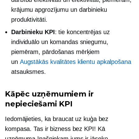
krājumu apgrozījumu un darbinieku
produktivitāti.
Darbinieku KPI
: tie koncentrējas uz
individuālo un komandas sniegumu,
piemēram, pārdošanas mērķiem
un
Augstākās kvalitātes klientu apkalpošana
atsauksmes.
Kāpēc uzņēmumiem ir
nepieciešami KPI
Iedomājieties, ka braucat uz kuģa bez
kompasa. Tas ir bizness bez KPI! Kā
uzņēmuma īpašniekam jums ir jāseko