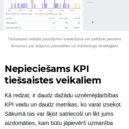
Tiešsaistes veikalā pasūtījumu izsekošana var palīdzēt pieņemt
lēmumus par krājumu pārvaldību un mārketinga stratēģijām
Nepieciešams
KPI
tiešsaistes veikaliem
Kā redzat, ir daudz dažādu uzņēmējdarbības
KPI veidu un daudz metrikas, ko varat izsekot.
Sākumā tas var šķist satriecoši un likt jums
aizdomāties, kam būtu jāpievērš uzmanība