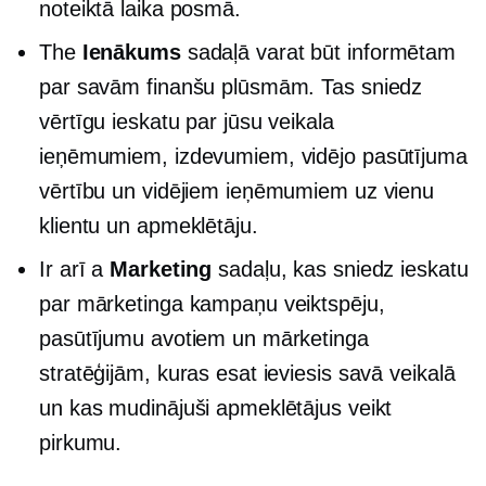
noteiktā laika posmā.
The
Ienākums
sadaļā varat būt informētam
par savām finanšu plūsmām. Tas sniedz
vērtīgu ieskatu par jūsu veikala
ieņēmumiem, izdevumiem, vidējo pasūtījuma
vērtību un vidējiem ieņēmumiem uz vienu
klientu un apmeklētāju.
Ir arī a
Marketing
sadaļu, kas sniedz ieskatu
par mārketinga kampaņu veiktspēju,
pasūtījumu avotiem un mārketinga
stratēģijām, kuras esat ieviesis savā veikalā
un kas mudinājuši apmeklētājus veikt
pirkumu.