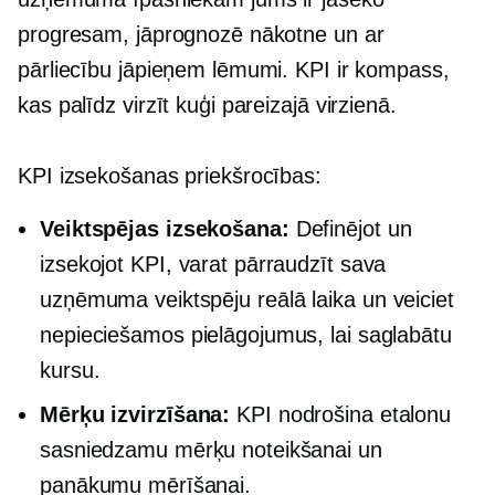
progresam, jāprognozē nākotne un ar
pārliecību jāpieņem lēmumi. KPI ir kompass,
kas palīdz virzīt kuģi pareizajā virzienā.
KPI izsekošanas priekšrocības:
Veiktspējas izsekošana:
Definējot un
izsekojot KPI, varat pārraudzīt sava
uzņēmuma veiktspēju
reālā laika
un veiciet
nepieciešamos pielāgojumus, lai saglabātu
kursu.
Mērķu izvirzīšana:
KPI nodrošina etalonu
sasniedzamu mērķu noteikšanai un
panākumu mērīšanai.