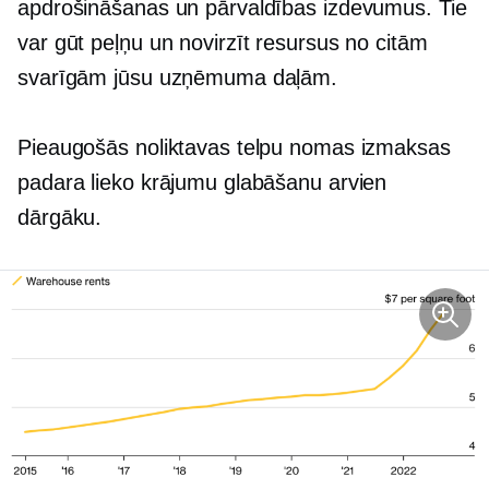
apdrošināšanas un pārvaldības izdevumus. Tie
var gūt peļņu un novirzīt resursus no citām
svarīgām jūsu uzņēmuma daļām.
Pieaugošās noliktavas telpu nomas izmaksas
padara lieko krājumu glabāšanu arvien
dārgāku.