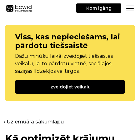
Kom igång
Viss, kas nepieciešams, lai
pārdotu tiešsaistē
Dažu minūšu laikā izveidojiet tiešsaistes
veikalu, lai to pārdotu vietnē, sociālajos
saziņas līdzekļos vai tirgos.
Izveidojiet veikalu
‹ Uz emuāra sākumlapu
Kā optimizēt krājumu