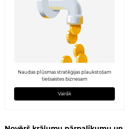
Naudas plūsmas stratēģijas plaukstošam
tiešsaistes biznesam
Vairāk
Novērš krājumu pārpalikumu un