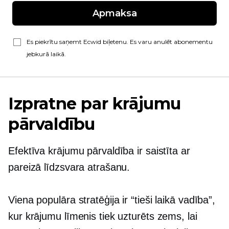
Apmaksa
Es piekrītu saņemt Ecwid biļetenu. Es varu anulēt abonementu
jebkurā laikā.
Izpratne par krājumu
pārvaldību
Efektīva krājumu pārvaldība ir saistīta ar
pareizā līdzsvara atrašanu.
Viena populāra stratēģija ir
“tieši laikā
vadība”,
kur krājumu līmenis tiek uzturēts zems, lai