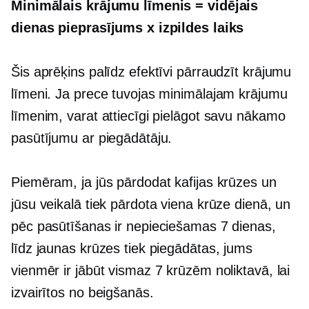
Minimālais krājumu līmenis = vidējais
dienas pieprasījums x izpildes laiks
Šis aprēķins palīdz efektīvi pārraudzīt krājumu
līmeni. Ja prece tuvojas minimālajam krājumu
līmenim, varat attiecīgi pielāgot savu nākamo
pasūtījumu ar piegādātāju.
Piemēram, ja jūs pārdodat kafijas krūzes un
jūsu veikalā tiek pārdota viena krūze dienā, un
pēc pasūtīšanas ir nepieciešamas 7 dienas,
līdz jaunas krūzes tiek piegādātas, jums
vienmēr ir jābūt vismaz 7 krūzēm noliktavā, lai
izvairītos no beigšanās.