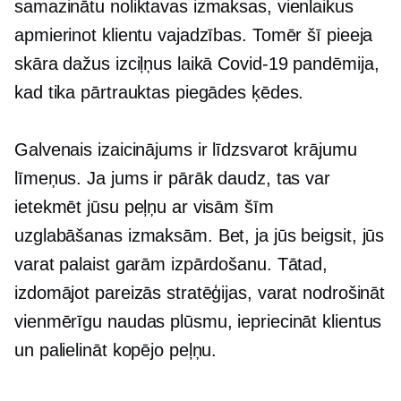
samazinātu noliktavas izmaksas, vienlaikus
apmierinot klientu vajadzības. Tomēr šī pieeja
skāra dažus izciļņus laikā
Covid-19
pandēmija,
kad tika pārtrauktas piegādes ķēdes.
Galvenais izaicinājums ir līdzsvarot krājumu
līmeņus. Ja jums ir pārāk daudz, tas var
ietekmēt jūsu peļņu ar visām šīm
uzglabāšanas izmaksām. Bet, ja jūs beigsit, jūs
varat palaist garām izpārdošanu. Tātad,
izdomājot pareizās stratēģijas, varat nodrošināt
vienmērīgu naudas plūsmu, iepriecināt klientus
un palielināt kopējo peļņu.