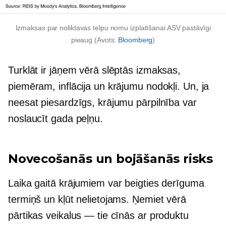
Izmaksas par noliktavas telpu nomu izplatīšanai ASV pastāvīgi
pieaug (Avots:
Bloomberg
)
Turklāt ir jāņem vērā slēptās izmaksas,
piemēram, inflācija un krājumu nodokļi. Un, ja
neesat piesardzīgs, krājumu pārpilnība var
noslaucīt gada peļņu.
Novecošanās un bojāšanās risks
Laika gaitā krājumiem var beigties derīguma
termiņš un kļūt nelietojams. Ņemiet vērā
pārtikas veikalus — tie cīnās ar produktu