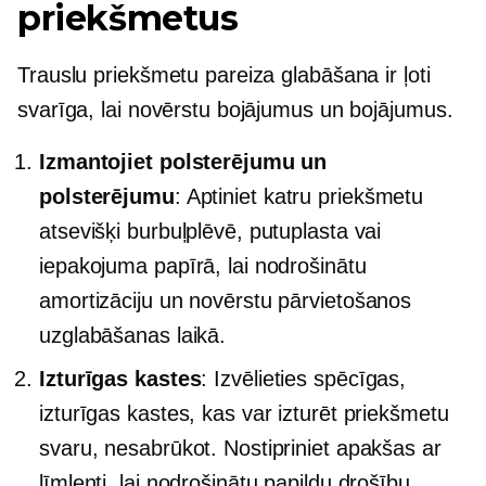
priekšmetus
Trauslu priekšmetu pareiza glabāšana ir ļoti
svarīga, lai novērstu bojājumus un bojājumus.
Izmantojiet polsterējumu un
polsterējumu
: Aptiniet katru priekšmetu
atsevišķi burbuļplēvē, putuplasta vai
iepakojuma papīrā, lai nodrošinātu
amortizāciju un novērstu pārvietošanos
uzglabāšanas laikā.
Izturīgas kastes
: Izvēlieties spēcīgas,
izturīgas kastes, kas var izturēt priekšmetu
svaru, nesabrūkot. Nostipriniet apakšas ar
līmlenti, lai nodrošinātu papildu drošību.