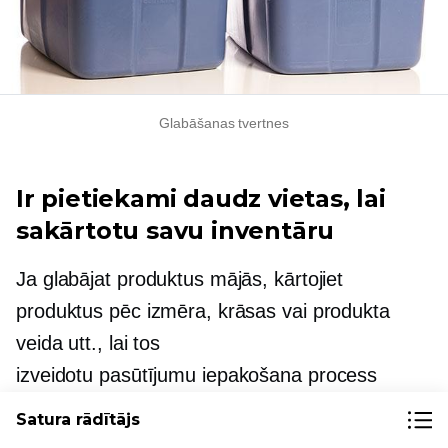
Glabāšanas tvertnes
Ir pietiekami daudz vietas, lai
sakārtotu savu inventāru
Ja glabājat produktus mājās, kārtojiet
produktus pēc izmēra, krāsas vai produkta
veida utt., lai tos
izveidotu
pasūtījumu iepakošana
process
vienkāršs un ātrs.
Satura rādītājs