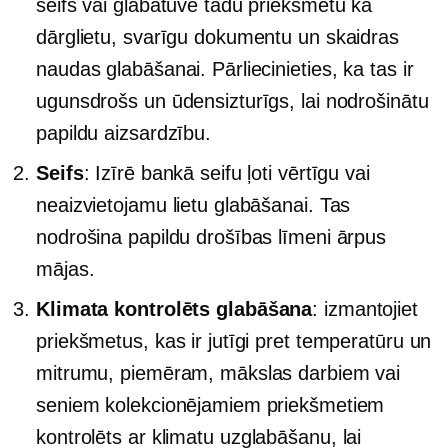
seifs vai glabātuve tādu priekšmetu kā
dārglietu, svarīgu dokumentu un skaidras
naudas glabāšanai. Pārliecinieties, ka tas ir
ugunsdrošs un ūdensizturīgs, lai nodrošinātu
papildu aizsardzību.
Seifs
: Izīrē bankā seifu ļoti vērtīgu vai
neaizvietojamu lietu glabāšanai. Tas
nodrošina papildu drošības līmeni ārpus
mājas.
Klimata kontrolēts
glabāšana
: izmantojiet
priekšmetus, kas ir jutīgi pret temperatūru un
mitrumu, piemēram, mākslas darbiem vai
seniem kolekcionējamiem priekšmetiem
kontrolēts ar klimatu
uzglabāšanu, lai