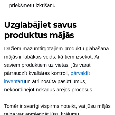
priekšmetu izkrišanu.
Uzglabājiet savus
produktus mājās
Dažiem mazumtirgotājiem produktu glabāšana
mājās ir labākais veids, kā tiem izsekot. Ar
saviem produktiem
uz vietas,
jūs varat
pārraudzīt kvalitātes kontroli,
pārvaldīt
inventāru
un ātri nosūta pasūtījumus,
nekoordinējot nekādus ārējos procesus.
Tomēr ir svarīgi vispirms noteikt, vai jūsu
mājās
telpa var apmierināt jūsu krājumu