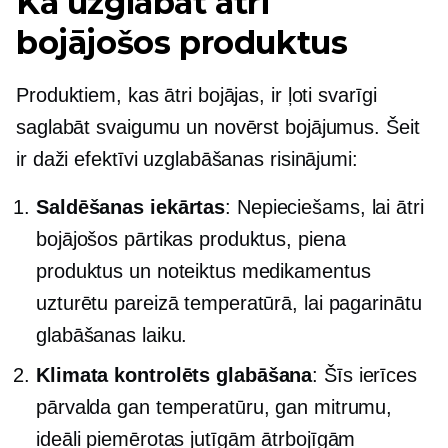
Kā uzglabāt ātri
bojājošos produktus
Produktiem, kas ātri bojājas, ir ļoti svarīgi
saglabāt svaigumu un novērst bojājumus. Šeit
ir daži efektīvi uzglabāšanas risinājumi:
Saldēšanas iekārtas
: Nepieciešams, lai ātri
bojājošos pārtikas produktus, piena
produktus un noteiktus medikamentus
uzturētu pareizā temperatūrā, lai pagarinātu
glabāšanas laiku.
Klimata kontrolēts
glabāšana
: Šīs ierīces
pārvalda gan temperatūru, gan mitrumu,
ideāli piemērotas jutīgām ātrbojīgām