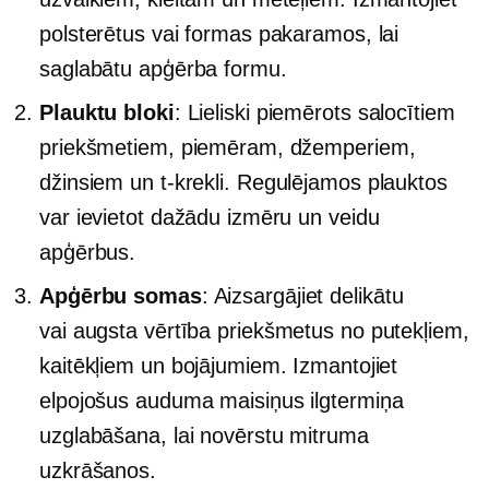
polsterētus vai formas pakaramos, lai
saglabātu apģērba formu.
Plauktu bloki
: Lieliski piemērots salocītiem
priekšmetiem, piemēram, džemperiem,
džinsiem un
t-krekli.
Regulējamos plauktos
var ievietot dažādu izmēru un veidu
apģērbus.
Apģērbu somas
: Aizsargājiet delikātu
vai
augsta vērtība
priekšmetus no putekļiem,
kaitēkļiem un bojājumiem. Izmantojiet
elpojošus auduma maisiņus
ilgtermiņa
uzglabāšana, lai novērstu mitruma
uzkrāšanos.