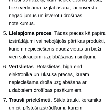
bieži vēdināma uzglabāšana, lai novērstu
negadījumus un ievērotu drošības
noteikumus.
Lielapjoma preces
. Tādas preces kā papīra
izstrādājumi vai
nebojājošs
pārtikas produkti,
kuriem nepieciešams daudz vietas un bieži
vien sakraujami uzglabāšanas risinājumi.
Vērtslietas
. Rotaslietas,
high-end
elektronika un luksusa preces, kurām
nepieciešama droša uzglabāšana ar
uzlabotiem drošības pasākumiem.
Trausli priekšmeti
. Stikla trauki, keramika
un citi plīstoši izstrādājumi, kuriem