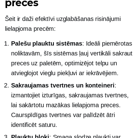
preces
Šeit ir daži efektīvi uzglabāšanas risinājumi
lielapjoma precēm:
Palešu plauktu sistēmas
: Ideāli piemērotas
noliktavām, šīs sistēmas ļauj vertikāli sakraut
preces uz paletēm, optimizējot telpu un
atvieglojot vieglu piekļuvi ar iekrāvējiem.
Sakraujamas tvertnes un konteineri
:
izmantojiet izturīgas, sakraujamas tvertnes,
lai sakārtotu mazākas lielapjoma preces.
Caurspīdīgas tvertnes var palīdzēt ātri
identificēt saturu.
Plauktu bloki
:
Smaga slodze
plaukti var