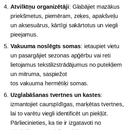
Atvilktņu organizētāji
: Glabājiet mazākus
priekšmetus, piemēram, zeķes, apakšveļu
un aksesuārus, kārtīgi sakārtotus un viegli
pieejamus.
Vakuuma noslēgts
somas
: ietaupiet vietu
un pasargājiet sezonas apģērbu vai reti
lietojamus tekstilizstrādājumus no putekļiem
un mitruma, saspiežot
tos
vakuuma hermētiķi
somas.
Uzglabāšanas tvertnes un kastes
:
izmantojiet caurspīdīgas, marķētas tvertnes,
lai to varētu viegli identificēt un piekļūt.
Pārliecinieties, ka tie ir izgatavoti no