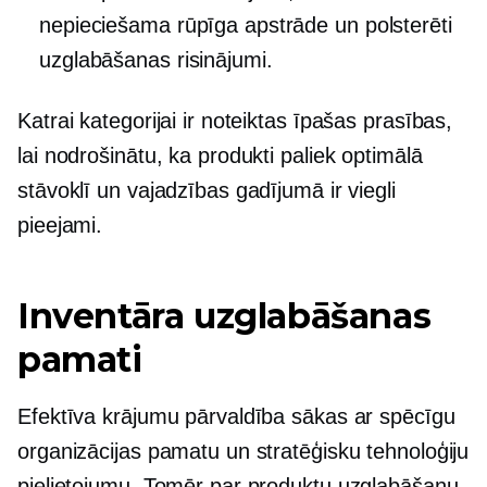
nepieciešama rūpīga apstrāde un polsterēti
uzglabāšanas risinājumi.
Katrai kategorijai ir noteiktas īpašas prasības,
lai nodrošinātu, ka produkti paliek optimālā
stāvoklī un vajadzības gadījumā ir viegli
pieejami.
Inventāra uzglabāšanas
pamati
Efektīva krājumu pārvaldība sākas ar spēcīgu
organizācijas pamatu un stratēģisku tehnoloģiju
pielietojumu. Tomēr par produktu uzglabāšanu