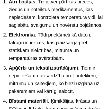
Ātri bojājas
. Tie ietver pārtikas preces,
ziedus un noteiktus medikamentus, kas
nepieciešami
kontrolēta temperatūra
vidi, lai
saglabātu svaigumu un novērstu bojāšanos.
Elektronika
. Tādi priekšmeti kā datori,
tālruņi un ierīces, kas jāaizsargā pret
statiskām elektrības, mitruma un
temperatūras svārstībām.
Apģērbi un tekstilizstrādājumi
. Tiem ir
nepieciešama aizsardzība pret putekļiem,
mitrumu un kaitēkļiem, ko bieži uzglabā uz
pakaramiem vai kārtīgi salocīt.
Bīstami materiāli
. Ķimikālijas, krāsas un
tīrīšanas līdzekļi, kam nepieciešama droša,