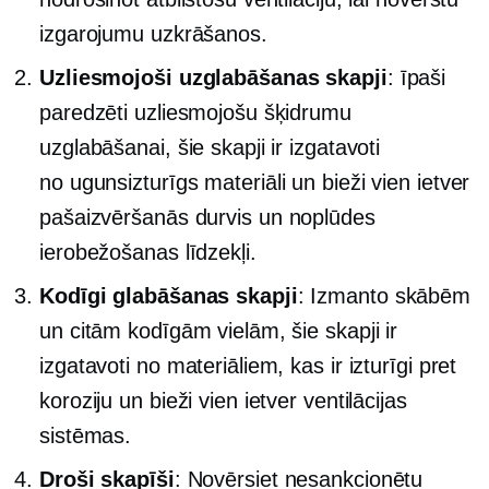
izgarojumu uzkrāšanos.
Uzliesmojoši uzglabāšanas skapji
: īpaši
paredzēti uzliesmojošu šķidrumu
uzglabāšanai, šie skapji ir izgatavoti
no
ugunsizturīgs
materiāli un bieži vien ietver
pašaizvēršanās
durvis un noplūdes
ierobežošanas līdzekļi.
Kodīgi glabāšanas skapji
: Izmanto skābēm
un citām kodīgām vielām, šie skapji ir
izgatavoti no materiāliem, kas ir izturīgi pret
koroziju un bieži vien ietver ventilācijas
sistēmas.
Droši skapīši
: Novērsiet nesankcionētu