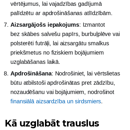
vērtējumus, lai vajadzības gadījumā
palīdzētu ar apdrošināšanas atlīdzībām.
Aizsargājošs iepakojums
: Izmantot
bez skābes
salvešu papīrs, burbuļplēve vai
polsterēti futrāļi, lai aizsargātu smalkus
priekšmetus no fiziskiem bojājumiem
uzglabāšanas laikā.
Apdrošināšana
: Nodrošiniet, lai vērtslietas
būtu atbilstoši apdrošinātas pret zādzību,
nozaudēšanu vai bojājumiem, nodrošinot
finansiālā aizsardzība un sirdsmiers
.
Kā uzglabāt trauslus