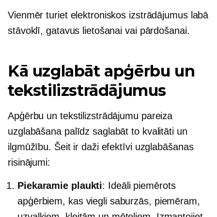
Vienmēr turiet elektroniskos izstrādājumus labā
stāvoklī, gatavus lietošanai vai pārdošanai.
Kā uzglabāt apģērbu un
tekstilizstrādājumus
Apģērbu un tekstilizstrādājumu pareiza
uzglabāšana palīdz saglabāt to kvalitāti un
ilgmūžību. Šeit ir daži efektīvi uzglabāšanas
risinājumi:
Piekaramie plaukti
: Ideāli piemērots
apģērbiem, kas viegli saburzās, piemēram,
uzvalkiem, kleitām un mēteļiem. Izmantojiet