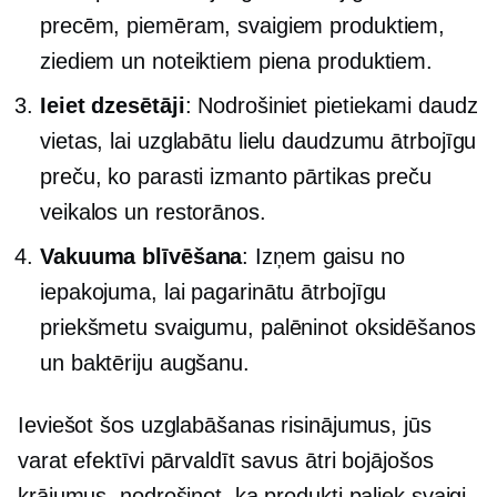
precēm, piemēram, svaigiem produktiem,
ziediem un noteiktiem piena produktiem.
Ieiet
dzesētāji
: Nodrošiniet pietiekami daudz
vietas, lai uzglabātu lielu daudzumu ātrbojīgu
preču, ko parasti izmanto pārtikas preču
veikalos un restorānos.
Vakuuma blīvēšana
: Izņem gaisu no
iepakojuma, lai pagarinātu ātrbojīgu
priekšmetu svaigumu, palēninot oksidēšanos
un baktēriju augšanu.
Ieviešot šos uzglabāšanas risinājumus, jūs
varat efektīvi pārvaldīt savus ātri bojājošos
krājumus, nodrošinot, ka produkti paliek svaigi