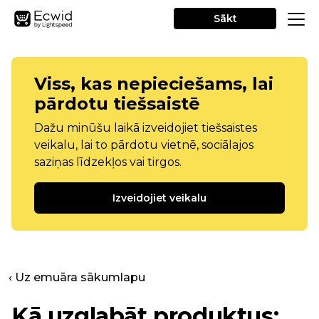
Sākt
Viss, kas nepieciešams, lai
pārdotu tiešsaistē
Dažu minūšu laikā izveidojiet tiešsaistes
veikalu, lai to pārdotu vietnē, sociālajos
saziņas līdzekļos vai tirgos.
Izveidojiet veikalu
‹ Uz emuāra sākumlapu
Kā uzglabāt produktus: