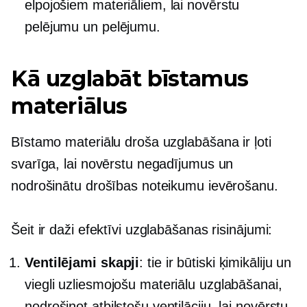
elpojošiem materiāliem, lai novērstu
pelējumu un pelējumu.
Kā uzglabāt bīstamus
materiālus
Bīstamo materiālu droša uzglabāšana ir ļoti
svarīga, lai novērstu negadījumus un
nodrošinātu drošības noteikumu ievērošanu.
Šeit ir daži efektīvi uzglabāšanas risinājumi:
Ventilējami skapji
: tie ir būtiski ķimikāliju un
viegli uzliesmojošu materiālu uzglabāšanai,
nodrošinot atbilstošu ventilāciju, lai novērstu