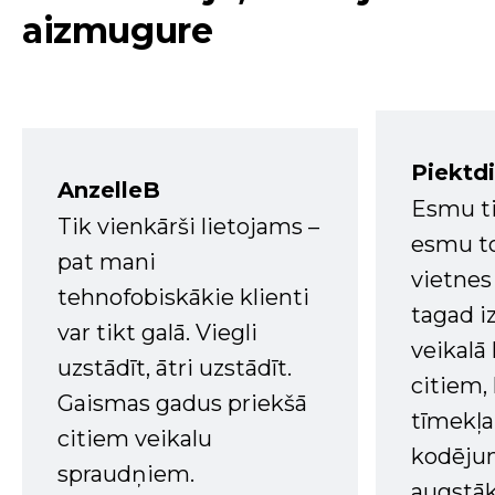
aizmugure
Piektd
AnzelleB
Esmu ti
Tik vienkārši lietojams –
esmu to
pat mani
vietnes
tehnofobiskākie klienti
tagad i
var tikt galā. Viegli
veikalā
uzstādīt, ātri uzstādīt.
citiem
Gaismas gadus priekšā
tīmekļa 
citiem veikalu
kodējum
spraudņiem.
augstā