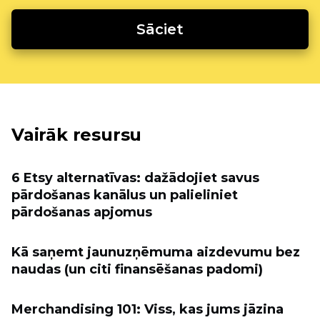
Sāciet
Vairāk resursu
6 Etsy alternatīvas: dažādojiet savus
pārdošanas kanālus un palieliniet
pārdošanas apjomus
Kā saņemt jaunuzņēmuma aizdevumu bez
naudas (un citi finansēšanas padomi)
Merchandising 101: Viss, kas jums jāzina