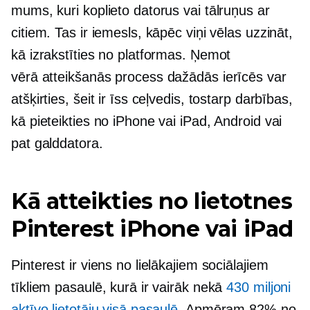
mums, kuri koplieto datorus vai tālruņus ar
citiem. Tas ir iemesls, kāpēc viņi vēlas uzzināt,
kā izrakstīties no platformas. Ņemot
vērā
atteikšanās
process dažādās ierīcēs var
atšķirties, šeit ir īss ceļvedis, tostarp darbības,
kā pieteikties no iPhone vai iPad, Android vai
pat galddatora.
Kā atteikties no lietotnes
Pinterest iPhone vai iPad
Pinterest ir viens no lielākajiem sociālajiem
tīkliem pasaulē, kurā ir vairāk nekā
430 miljoni
aktīvo lietotāju visā pasaulē
. Apmēram 82% no