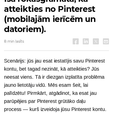
atteikties no Pinterest
(mobilajām ierīcēm un
datoriem).
8 min lasīts
Scenārijs: jūs jau esat iestatījis savu Pinterest
kontu, bet tagad nezināt, kā atteikties? Jūs
neesat viens. Tā ir diezgan izplatīta problēma
jauno lietotāju vidū. Mēs esam šeit, lai
palīdzētu! Pirmkārt, atgādinot, ka esat jau
parūpējies par Pinterest grūtāko daļu
process — kurš
izveidoja jūsu Pinterest kontu.