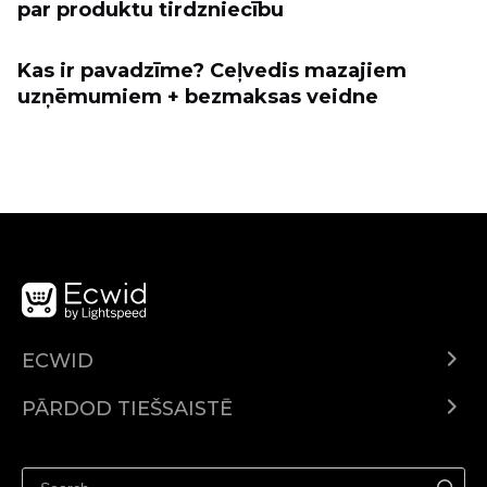
par produktu tirdzniecību
Kas ir pavadzīme? Ceļvedis mazajiem
uzņēmumiem + bezmaksas veidne
ECWID
Ecwid.com
PĀRDOD TIEŠSAISTĒ
Izcenojumi
Pārdod visur
Palīdzības centrs
Pārdod Facebook