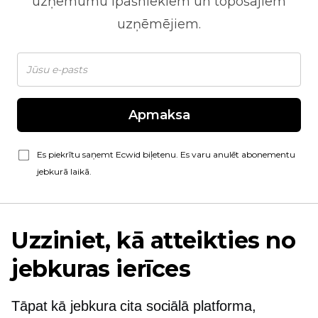
uzņēmumu īpašniekiem un topošajiem
uzņēmējiem.
Apmaksa
Es piekrītu saņemt Ecwid biļetenu. Es varu anulēt abonementu
jebkurā laikā.
Uzziniet, kā atteikties no
jebkuras ierīces
Tāpat kā jebkura cita sociālā platforma,