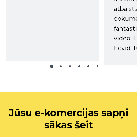
atbalsts
dokume
fantast
video. L
Ecvid, t
Jūsu e-komercijas sapņi
sākas šeit