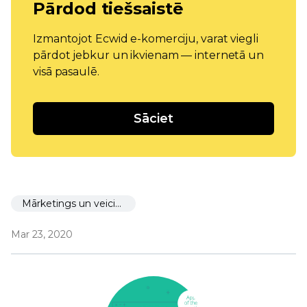
Pārdod tiešsaistē
Izmantojot Ecwid e-komerciju, varat viegli
pārdot jebkur un ikvienam — internetā un
visā pasaulē.
Sāciet
Mārketings un veicināšana
Mar 23, 2020