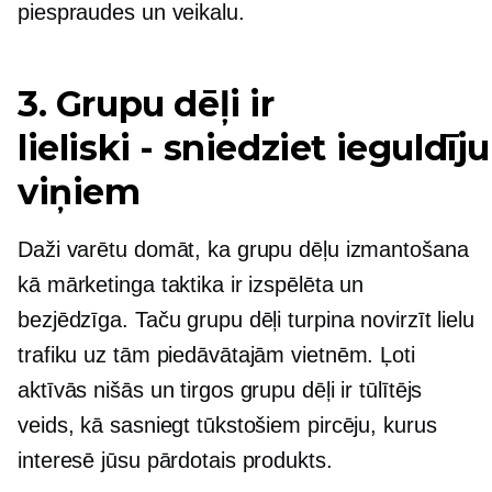
piespraudes un veikalu.
3. Grupu dēļi ir
lieliski - sniedziet ieguldī
viņiem
Daži varētu domāt, ka grupu dēļu izmantošana
kā mārketinga taktika ir izspēlēta un
bezjēdzīga. Taču grupu dēļi turpina novirzīt lielu
trafiku uz tām piedāvātajām vietnēm. Ļoti
aktīvās nišās un tirgos grupu dēļi ir tūlītējs
veids, kā sasniegt tūkstošiem pircēju, kurus
interesē jūsu pārdotais produkts.