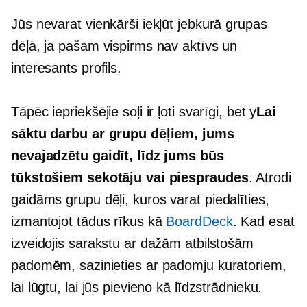
Jūs nevarat vienkārši iekļūt jebkurā grupas
dēļā, ja pašam vispirms nav aktīvs un
interesants profils.
Tāpēc iepriekšējie soļi ir ļoti svarīgi, bet y
Lai
sāktu darbu ar grupu dēļiem, jums
nevajadzētu gaidīt, līdz jums būs
tūkstošiem sekotāju vai piespraudes
. Atrodi
gaidāms
grupu dēļi, kuros varat piedalīties,
izmantojot tādus rīkus kā
BoardDeck
. Kad esat
izveidojis sarakstu ar dažām atbilstošām
padomēm, sazinieties ar padomju kuratoriem,
lai lūgtu, lai jūs pievieno kā līdzstrādnieku.