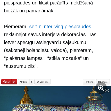
piespraudes un tiksit parādīts meklēšanā
biežāk un pamanāmāk.
Piemēram,
šeit ir Interliving piespraudes
reklamējot savus interjera dekorācijas. Tas
ietver spēcīgu atslēgvārdu sajaukumu
(sākotnēji holandiešu valodā), piemēram,
“piekārtas lampas”, “stikla mozaīka” un
“austrumu zils”.