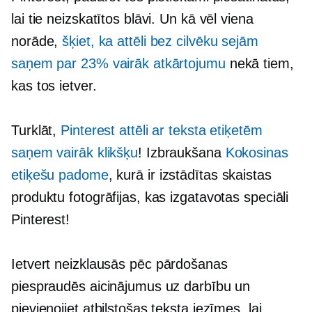
lai tie neizskatītos blāvi. Un kā vēl viena
norāde,
šķiet, ka attēli bez cilvēku sejām
saņem par 23% vairāk atkārtojumu
nekā tiem,
kas tos ietver.
Turklāt,
Pinterest attēli ar teksta etiķetēm
saņem vairāk klikšķu
! Izbraukšana
Kokosinas
etiķešu padome
, kurā ir izstādītas skaistas
produktu fotogrāfijas, kas izgatavotas speciāli
Pinterest!
Ietvert
neizklausās pēc pārdošanas
piespraudēs aicinājumus uz darbību un
pievienojiet atbilstošas ​​teksta iezīmes, lai