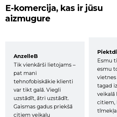
E-komercija, kas ir jūsu
aizmugure
Piektd
AnzelleB
Esmu ti
Tik vienkārši lietojams –
esmu to
pat mani
vietnes
tehnofobiskākie klienti
tagad i
var tikt galā. Viegli
veikalā
uzstādīt, ātri uzstādīt.
citiem
Gaismas gadus priekšā
tīmekļa 
citiem veikalu