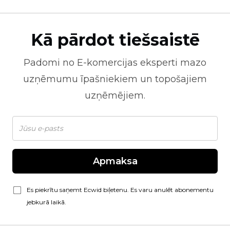
Kā pārdot tiešsaistē
Padomi no
E-komercijas
eksperti mazo
uzņēmumu īpašniekiem un topošajiem
uzņēmējiem.
Apmaksa
Es piekrītu saņemt Ecwid biļetenu. Es varu anulēt abonementu
jebkurā laikā.