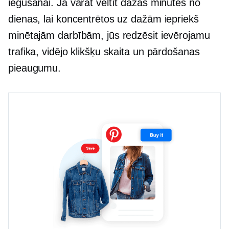
iegūšanai. Ja varat veltīt dažas minūtes no
dienas, lai koncentrētos uz dažām iepriekš
minētajām darbībām, jūs redzēsit ievērojamu
trafika, vidējo klikšķu skaita un pārdošanas
pieaugumu.