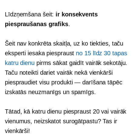
Līdzņemšana šeit:
ir konsekvents
piespraušanas grafiks
.
Šeit nav konkrēta skaitļa, uz ko tiekties, taču
eksperti iesaka piespraust
no 15 līdz 30 tapas
katru dienu
pirms sākat gaidīt vairāk sekotāju.
Taču noteikti dariet vairāk nekā vienkārši
piespraudiet visu
produkti — darīšana
tāpēc
izskatās neuzmanīgs un spamīgs.
Tātad, kā katru dienu piespraust 20 vai vairāk
vienumus, neizskatot surogātpastu? Tas ir
vienkārši!