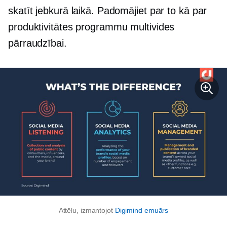
skatīt jebkurā laikā. Padomājiet par to kā par
produktivitātes programmu multivides
pārraudzībai.
Attēlu, izmantojot
Digimind emuārs