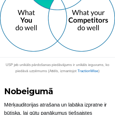
USP jeb unikāls pārdošanas piedāvājums ir unikāls ieguvums, ko
piedāvā uzņēmums (Attēls, izmantojot
TractionWise
)
Nobeigumā
Mērķauditorijas atrašana un labāka izpratne ir
būtiska, lai gūtu panākumus tiešsaistes