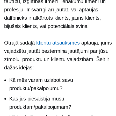
tautību, izglītības līmeni, ienākumu līmeni un
profesiju. Ir svarīgi arī jautāt, vai aptaujas
dalībnieks ir atkārtots klients, jauns klients,
bijušais klients,
vai potenciālais svins.
Otrajā sadaļā
klientu atsauksmes
aptauja, jums
vajadzētu jautāt
beztermiņa
jautājumi par jūsu
zīmolu, produktu un klientu vajadzībām. Šeit ir
dažas idejas:
Kā mēs varam uzlabot savu
produktu/pakalpojumu?
Kas jūs piesaistīja mūsu
produktam/pakalpojumam?