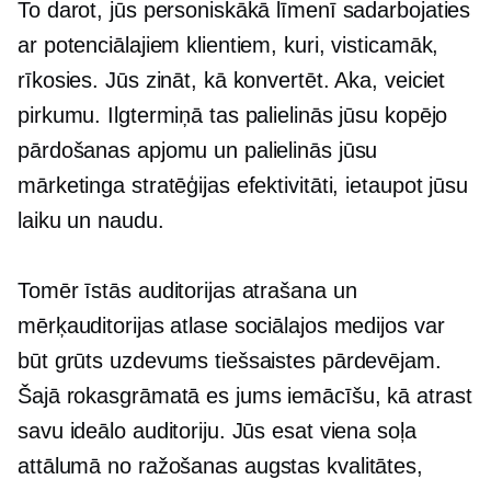
To darot, jūs personiskākā līmenī sadarbojaties
ar potenciālajiem klientiem, kuri, visticamāk,
rīkosies. Jūs zināt, kā konvertēt. Aka, veiciet
pirkumu. Ilgtermiņā tas palielinās jūsu kopējo
pārdošanas apjomu un palielinās jūsu
mārketinga stratēģijas efektivitāti, ietaupot jūsu
laiku un naudu.
Tomēr īstās auditorijas atrašana un
mērķauditorijas atlase sociālajos medijos var
būt grūts uzdevums tiešsaistes pārdevējam.
Šajā rokasgrāmatā es jums iemācīšu, kā atrast
savu ideālo auditoriju. Jūs esat viena soļa
attālumā no ražošanas
augstas kvalitātes,