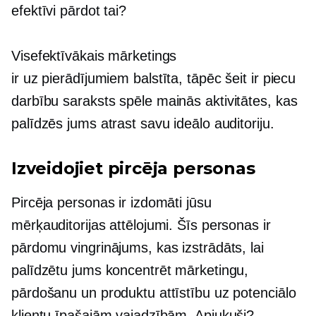
efektīvi pārdot tai?
Visefektīvākais mārketings
ir
uz pierādījumiem balstīta,
tāpēc šeit ir piecu
darbību saraksts
spēle mainās
aktivitātes, kas
palīdzēs jums atrast savu ideālo auditoriju.
Izveidojiet pircēja personas
Pircēja personas ir izdomāti jūsu
mērķauditorijas attēlojumi. Šīs personas ir
pārdomu vingrinājums, kas izstrādāts, lai
palīdzētu jums koncentrēt mārketingu,
pārdošanu un produktu attīstību uz potenciālo
klientu īpašajām vajadzībām. Apjukuši?