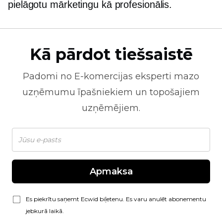
pielāgotu mārketingu kā profesionālis.
Kā pārdot tiešsaistē
Padomi no
E-komercijas
eksperti mazo
uzņēmumu īpašniekiem un topošajiem
uzņēmējiem.
Apmaksa
Es piekrītu saņemt Ecwid biļetenu. Es varu anulēt abonementu
jebkurā laikā.