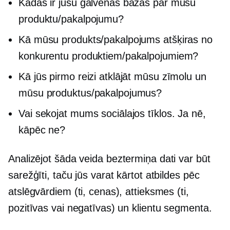
Kādas ir jūsu galvenās bažas par mūsu
produktu/pakalpojumu?
Kā mūsu produkts/pakalpojums atšķiras no
konkurentu produktiem/pakalpojumiem?
Kā jūs pirmo reizi atklājāt mūsu zīmolu un
mūsu produktus/pakalpojumus?
Vai sekojat mums sociālajos tīklos. Ja nē,
kāpēc ne?
Analizējot šāda veida
beztermiņa
dati var būt
sarežģīti, taču jūs varat kārtot atbildes pēc
atslēgvārdiem (ti, cenas), attieksmes (ti,
pozitīvas vai negatīvas) un klientu segmenta.