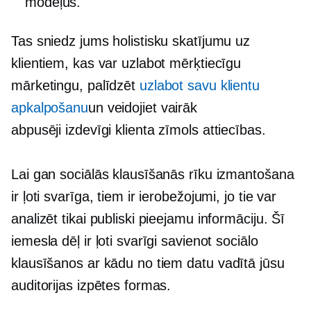
modeļus.
Tas sniedz jums holistisku skatījumu uz
klientiem, kas var uzlabot mērķtiecīgu
mārketingu, palīdzēt
uzlabot savu klientu
apkalpošanu
un veidojiet vairāk
abpusēji izdevīgi
klienta zīmols
attiecības.
Lai gan sociālās klausīšanās rīku izmantošana
ir ļoti svarīga, tiem ir ierobežojumi, jo tie var
analizēt tikai publiski pieejamu informāciju. Šī
iemesla dēļ ir ļoti svarīgi savienot sociālo
klausīšanos ar kādu no tiem
datu vadītā
jūsu
auditorijas izpētes formas.