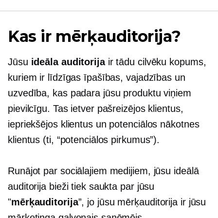
Kas ir mērķauditorija?
Jūsu
ideāla auditorija
ir tādu cilvēku kopums,
kuriem ir līdzīgas īpašības, vajadzības un
uzvedība, kas padara jūsu produktu viņiem
pievilcīgu. Tas ietver pašreizējos klientus,
iepriekšējos klientus un potenciālos nākotnes
klientus (ti, “potenciālos pirkumus”).
Runājot par sociālajiem medijiem, jūsu ideālā
auditorija bieži tiek saukta par jūsu
"
mērķauditorija
”, jo jūsu mērķauditorija ir jūsu
mārketinga galvenais saņēmējs.