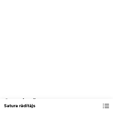
Cenu karš
Satura rādītājs