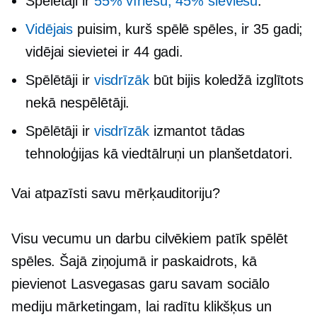
Spēlētāji ir
55% vīriešu, 45% sieviešu
.
Vidējais
puisim, kurš spēlē spēles, ir 35 gadi;
vidējai sievietei ir 44 gadi.
Spēlētāji ir
visdrīzāk
būt bijis
koledžā izglītots
nekā
nespēlētāji.
Spēlētāji ir
visdrīzāk
izmantot tādas
tehnoloģijas kā viedtālruņi un planšetdatori.
Vai atpazīsti savu mērķauditoriju?
Visu vecumu un darbu cilvēkiem patīk spēlēt
spēles. Šajā ziņojumā ir paskaidrots, kā
pievienot Lasvegasas garu savam sociālo
mediju mārketingam, lai radītu klikšķus un