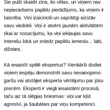
Šie puiši skaidri zina, ko vēlas, un viņiem nav
nepieciešams papildu pierādījums, ka viņiem ir
taisnība. Viņi izaicinoši un saprātīgi aizstāv
savu viedokli. Viņi ir atvērti jaunām aktivitātēm
tikai ar nosacījumu, ka viņi iekļaujas savu
interešu lokā un sniedz papildu iemeslu... labi,
dižoties.
Kā iesaistīt spēlē ekspertus? Vienkārši dodiet
viņiem iespēju demonstrēt savu nevainojamo
garšu vai atstājiet eksperta vērtējumu par jūsu
precēm. Eksperti ir viegli iesaistāmi procesā,
taču aiz tā slēpjas briesmas: viņi var kļūt
agresīvi, ja šaubāties par viņu kompetenci.