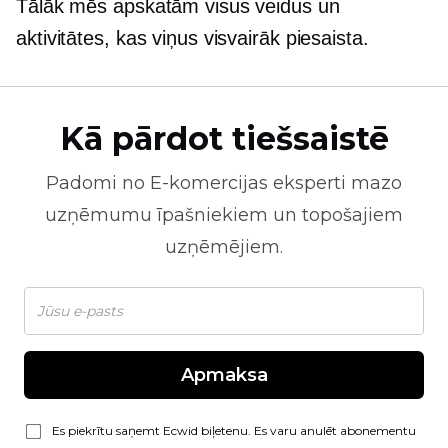
Tālāk mēs apskatām visus veidus un
aktivitātes, kas viņus visvairāk piesaista.
Kā pārdot tiešsaistē
Padomi no
E-komercijas
eksperti mazo
uzņēmumu īpašniekiem un topošajiem
uzņēmējiem.
Apmaksa
Es piekrītu saņemt Ecwid biļetenu. Es varu anulēt abonementu