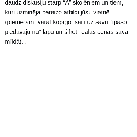
daudz diskusiju starp “A” skolēniem un tiem,
kuri uzminēja pareizo atbildi jūsu vietnē
(piemēram, varat kopīgot saiti uz savu “īpašo
piedāvājumu” lapu un šifrēt reālās cenas savā
mīklā). .