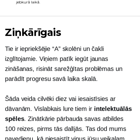
jebkurā laikā.
Ziņkārīgais
Tie ir iepriekšējie “A” skolēni un čakli
izglītojamie. Viņiem patīk iegūt jaunas
zināšanas, risināt sarežģītas problēmas un
parādīt progresu savā laika skalā.
Šāda veida cilvēki diez vai iesaistīsies ar
dāvanām. Vislabkais lure tiem ir
intelektuālās
spēles
. Zinātkārie pārbauda savas atbildes
100 reizes, pirms tās dalījās. Tas dod mums
pavedienu, kā piesaistīt viņus jūsu veikalam.