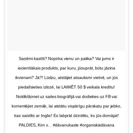
Saņēmi kastīti? Nopirka vienu un patika? Vai jums ir
iecienītākais produkts, par kuru, jūsuprāt, būtu jāzina
ikvienam? Jā?! Lūdzu, atstājiet atsauksmi vietnē, un jūs
piedalīsieties izlozē, lai LAIMĒT 50 $ veikala kredītu!
Noklikšķiniet uz saites biogrāfijā vai dodieties uz FB vai
komentējiet zemāk, lai atstātu vispārīgu pārskatu par jebko,
kas saistīts ar tngbc! Es labprāt dzirdētu, ko jūs domājat!
PALDIES, Kim x. . #dāvanukaste #organiskādāvana