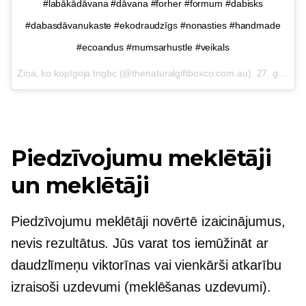
#labākādāvana #dāvana #forher #formum #dabisks
#dabasdāvanukaste #ekodraudzīgs #nonasties #handmade
#ecoandus #mumsarhustle #veikals
Ziņa, ko kopīgoja tngbc (@thenaturalgiftboxco.com.au).
27. gada 2017. jūnijs, plkst. 3:21, PDT
Piedzīvojumu meklētāji
un meklētāji
Piedzīvojumu meklētāji novērtē izaicinājumus,
nevis rezultātus. Jūs varat tos iemūžināt ar
daudzlīmeņu
viktorīnas vai vienkārši atkarību
izraisoši uzdevumi (meklēšanas uzdevumi).