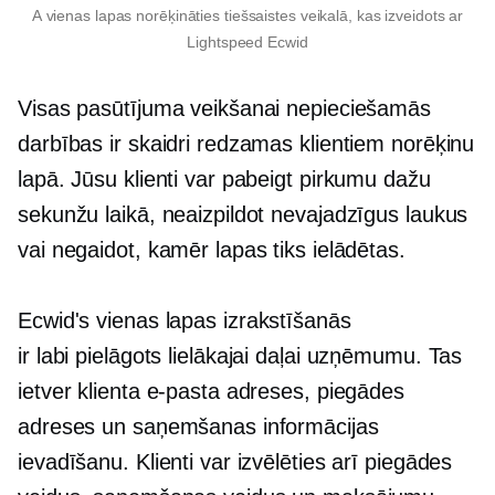
A
vienas lapas
norēķināties tiešsaistes veikalā, kas izveidots ar
Lightspeed Ecwid
Visas pasūtījuma veikšanai nepieciešamās
darbības ir skaidri redzamas klientiem norēķinu
lapā. Jūsu klienti var pabeigt pirkumu dažu
sekunžu laikā, neaizpildot nevajadzīgus laukus
vai negaidot, kamēr lapas tiks ielādētas.
Ecwid's
vienas lapas
izrakstīšanās
ir
labi pielāgots
lielākajai daļai uzņēmumu. Tas
ietver klienta e-pasta adreses, piegādes
adreses un saņemšanas informācijas
ievadīšanu. Klienti var izvēlēties arī piegādes