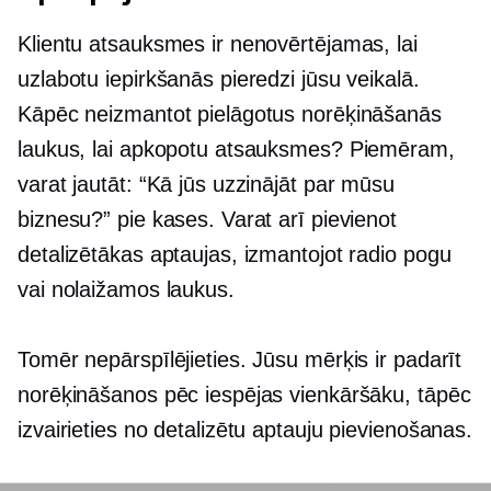
Klientu atsauksmes ir nenovērtējamas, lai
uzlabotu iepirkšanās pieredzi jūsu veikalā.
Kāpēc neizmantot pielāgotus norēķināšanās
laukus, lai apkopotu atsauksmes? Piemēram,
varat jautāt: “Kā jūs uzzinājāt par mūsu
biznesu?” pie kases. Varat arī pievienot
detalizētākas aptaujas, izmantojot radio pogu
vai nolaižamos laukus.
Tomēr nepārspīlējieties. Jūsu mērķis ir padarīt
norēķināšanos pēc iespējas vienkāršāku, tāpēc
izvairieties no detalizētu aptauju pievienošanas.