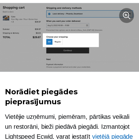
Norādiet piegādes
pieprasījumus
Vietējie uzņēmumi, piemēram, pārtikas veikali
un restorāni, bieži piedāvā piegādi. Izmantojot
Lightspeed Ecwid, varat iestatīt
vietējā piegāde