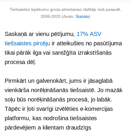
Tiešsaistes iepirkumu groza atmešanas rādītājs visā pasaulē,
2006-2020
(Avots:
Statista
)
Saskaņā ar vienu pētījumu,
17% ASV
tiešsaistes pircēju
ir atteikušies no pasūtījuma
tikai pārāk ilga vai sarežģīta izrakstīšanās
procesa dēļ.
Pirmkārt un galvenokārt, jums ir jāsaglabā
vienkārša norēķināšanās tiešsaistē. Jo mazāk
soļu būs norēķināšanās procesā, jo labāk.
Tāpēc ir ļoti svarīgi izvēlēties e-komercijas
platformu, kas nodrošina tiešsaistes
pārdevējiem a
klientam draudzīgs