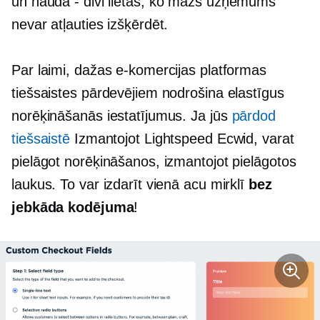
un
nauda - divi
lietas, ko mazs uzņēmums
nevar atļauties izšķērdēt.
Par laimi, dažas e-komercijas platformas
tiešsaistes pārdevējiem nodrošina elastīgus
norēķināšanās iestatījumus. Ja jūs
pārdod
tiešsaistē
Izmantojot Lightspeed Ecwid, varat
pielāgot norēķināšanos, izmantojot pielāgotos
laukus. To var izdarīt vienā acu mirklī
bez
jebkāda kodējuma
!