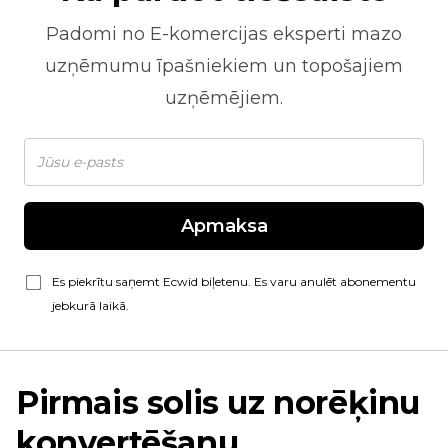
Padomi no
E-komercijas
eksperti mazo
uzņēmumu īpašniekiem un topošajiem
uzņēmējiem.
Apmaksa
Es piekrītu saņemt Ecwid biļetenu. Es varu anulēt abonementu
jebkurā laikā.
Pirmais solis uz norēķinu
konvertēšanu