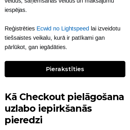
veidus, saņemšanas veidus un maksājumu
iespējas.
Reģistrēties
Ecwid no Lightspeed
lai izveidotu
tiešsaistes veikalu, kurā ir patīkami gan
pārlūkot, gan iegādāties.
Pierakstīties
Kā Checkout pielāgošana
uzlabo iepirkšanās
pieredzi