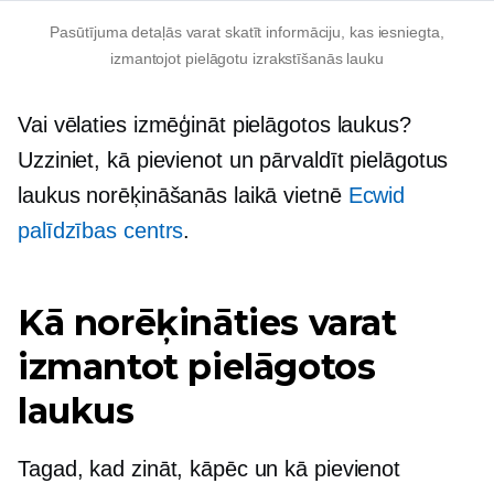
Pasūtījuma detaļās varat skatīt informāciju, kas iesniegta,
izmantojot pielāgotu izrakstīšanās lauku
Vai vēlaties izmēģināt pielāgotos laukus?
Uzziniet, kā pievienot un pārvaldīt pielāgotus
laukus norēķināšanās laikā vietnē
Ecwid
palīdzības centrs
.
Kā norēķināties varat
izmantot pielāgotos
laukus
Tagad, kad zināt, kāpēc un kā pievienot