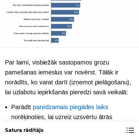
Par laimi, visbiežāk sastopamos grozu
pamešanas iemeslus var novērst. Tālāk ir
norādīts, ko varat darīt (izņemot pielāgošanu),
lai uzlabotu iepirkšanās pieredzi savā veikalā:
Parādīt
paredzamais piegādes laiks
norēķinoties, lai uzreiz uzsvērtu ātrās
piegādes priekšrocības.
Satura rādītājs