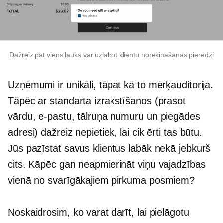
Dažreiz pat viens lauks var uzlabot klientu norēķināšanās pieredzi
Uzņēmumi ir unikāli, tāpat kā to mērķauditorija.
Tāpēc ar standarta izrakstīšanos (prasot
vārdu, e-pastu, tālruņa numuru un piegādes
adresi) dažreiz nepietiek, lai cik ērti tas būtu.
Jūs pazīstat savus klientus labāk nekā jebkurš
cits. Kāpēc gan neapmierināt viņu vajadzības
vienā no svarīgākajiem pirkuma posmiem?
Noskaidrosim, ko varat darīt, lai pielāgotu