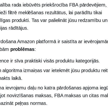
alība rada
iebūvēts
priekšrocība FBA pārdevējiem, j
bieži filtrē meklēšanas rezultātus, lai parādītu tikai
līgas
produkti. Tas var palielināt jūsu redzamību un
jas rādītājus.
došana Amazon platformā ir saistīta ar ievērojam
cībām
problēmas
:
nce ir sīva praktiski visās produktu kategorijās.
algoritma izmaiņas var ietekmēt jūsu produktu rei
akts laikā.
ma ievrojamu daļu no katra pārdošanas apjoma iegū
jot novirzīšanas maksas, FBA maksas un citas ma
azināt peļņas normas.