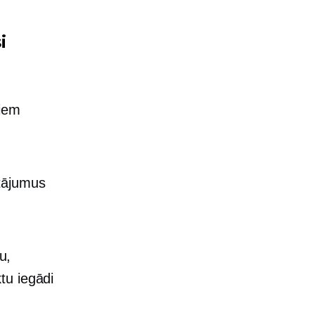
i
niem
tājumus
u,
tu iegādi