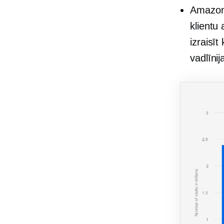
Amazon a
klientu
izraisīt
vadlīni