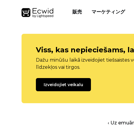
販売
マーケティング
Viss, kas nepieciešams, la
Dažu minūšu laikā izveidojiet tiešsaistes ve
līdzekļos vai tirgos.
Izveidojiet veikalu
‹ Uz emuā