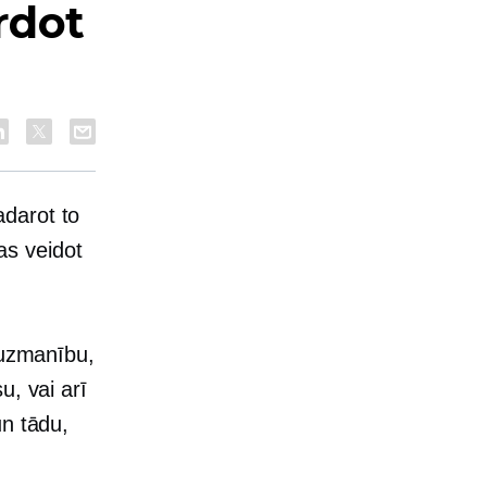
rdot
adarot to
as veidot
 uzmanību,
u, vai arī
un tādu,