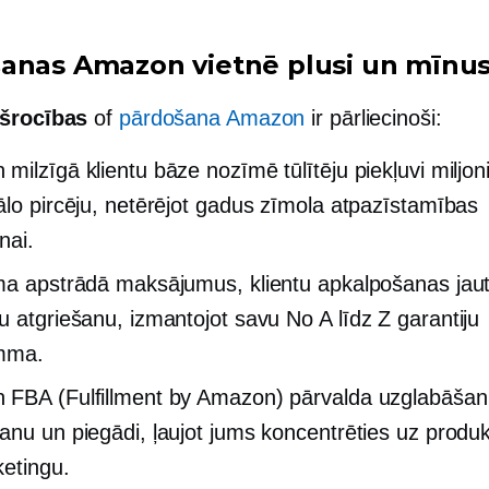
anas Amazon vietnē plusi un mīnus
kšrocības
of
pārdošana Amazon
ir pārliecinoši:
milzīgā klientu bāze nozīmē tūlītēju piekļuvi miljo
ālo pircēju, netērējot gadus zīmola atpazīstamības
nai.
ma apstrādā maksājumus, klientu apkalpošanas jau
u atgriešanu, izmantojot savu
No A līdz Z
garantiju
mma.
FBA (Fulfillment by Amazon) pārvalda uzglabāšan
anu un piegādi, ļaujot jums koncentrēties uz produk
etingu.