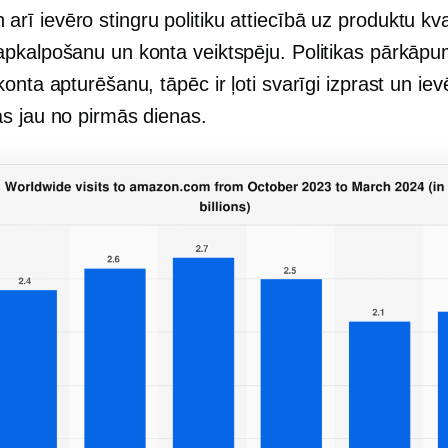
rī ievēro stingru politiku attiecībā uz produktu kval
 apkalpošanu un konta veiktspēju. Politikas pārkāpu
 konta apturēšanu, tāpēc ir ļoti svarīgi izprast un iev
jas jau no pirmās dienas.