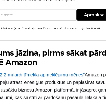
Apmaksa
piekrītu saņemt Ecwid biļetenu. Es varu anulēt abonementu jebkurā laikā.
ums jāzina, pirms sākat pār
nē Amazon
2.2 miljardi tīmekļa apmeklējumu mēnesī
Amazon p
espēju atrast ienesīgus produktus un paplašināt savu
i uzsāktu biznesu Amazon platformā, ir jāsaprot gan
nājumi, kas saistīti ar pārdošanu pasaulē lielākajā t