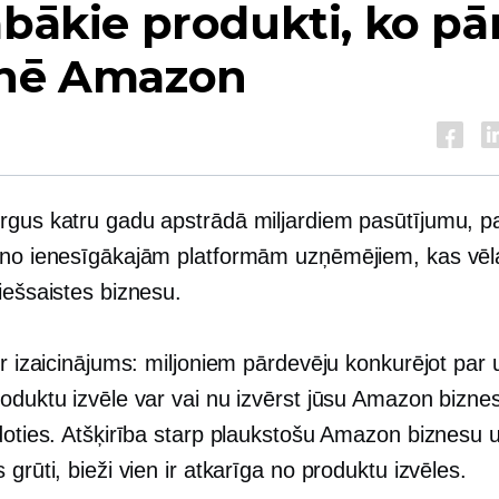
abākie produkti, ko pā
tnē Amazon
rgus katru gadu apstrādā miljardiem pasūtījumu, p
 no ienesīgākajām platformām uzņēmējiem, kas vēl
iešsaistes biznesu.
ir izaicinājums: miljoniem pārdevēju konkurējot par
oduktu izvēle var vai nu izvērst jūsu Amazon biznes
zdoties. Atšķirība starp plaukstošu Amazon biznesu 
 grūti, bieži vien ir atkarīga no produktu izvēles.