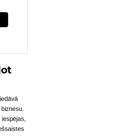
dot
iedāvā
 biznesu.
 iespējas,
iešsaistes