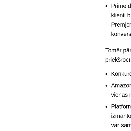
Prime d
klienti 
Premjer
konversi
Tomēr pār
priekšro
Konkure
Amazon 
vienas n
Platfor
izmanto
var sam