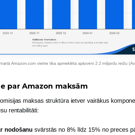
artā Amazon.com vietne tika apmeklēta aptuveni 2.2 miljardu reižu (Avo
ne par Amazon maksām
misijas maksas struktūra ietver vairākus kompone
su rentabilitāti:
r nodošanu
svārstās no 8% līdz 15% no preces p