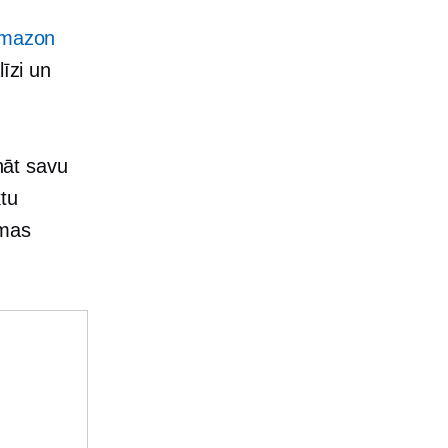
Amazon
līzi un
ināt savu
tu
amas
.