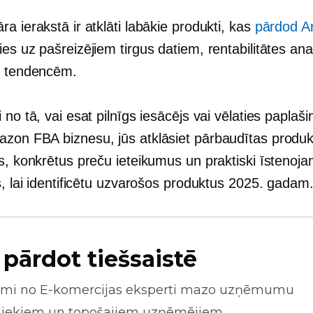
a ierakstā ir atklāti labākie produkti, kas
pārdod 
es uz pašreizējiem tirgus datiem, rentabilitātes ana
u tendencēm.
 no tā, vai esat pilnīgs iesācējs vai vēlaties paplaš
zon FBA biznesu, jūs atklāsiet pārbaudītas produk
as, konkrētus preču ieteikumus un praktiski īstenoj
s, lai identificētu uzvarošos produktus 2025. gadam
 pārdot tiešsaistē
mi no
E-komercijas
eksperti mazo uzņēmumu
niekiem un topošajiem uzņēmējiem.