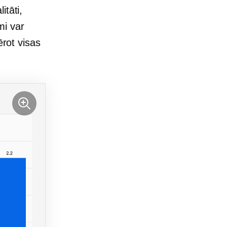
itāti,
mi var
ērot visas