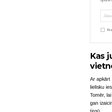
Es 
Kas j
viet
Ar apkārt
lielisku i
Tomēr, la
gan izaici
tirgū.