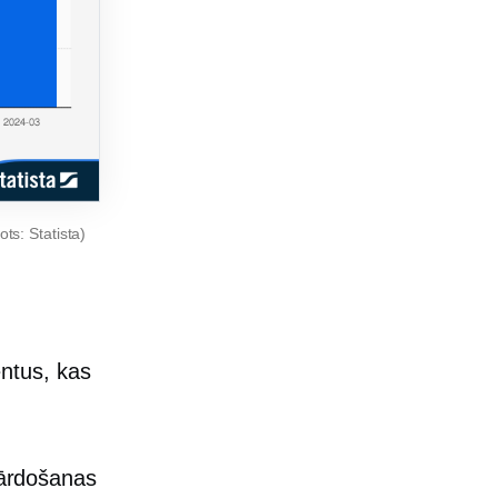
ts: Statista)
ntus, kas
ārdošanas