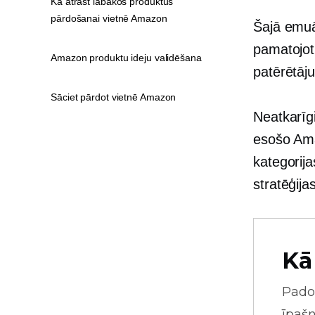
Kā atrast labākos produktus
pārdošanai vietnē Amazon
Šajā emuār
pamatojoti
Amazon produktu ideju validēšana
patērētāj
Sāciet pārdot vietnē Amazon
Neatkarīgi
esošo Ama
kategorij
stratēģija
Kā
Pado
īpaš