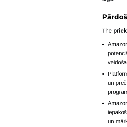
Pārdoš
The
prie
Amazon 
potenci
veidoša
Platfor
un preč
progra
Amazon 
iepakoš
un mārk