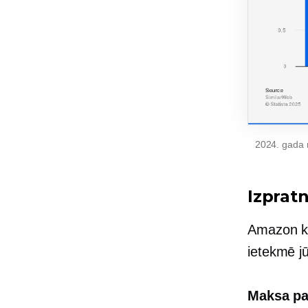
2024. gada m
Izprat
Amazon ko
ietekmē jū
Maksa pa