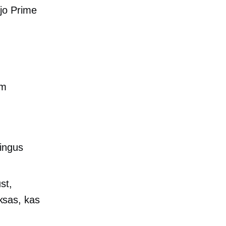
o ​​Prime
ām
tingus
st,
ksas, kas