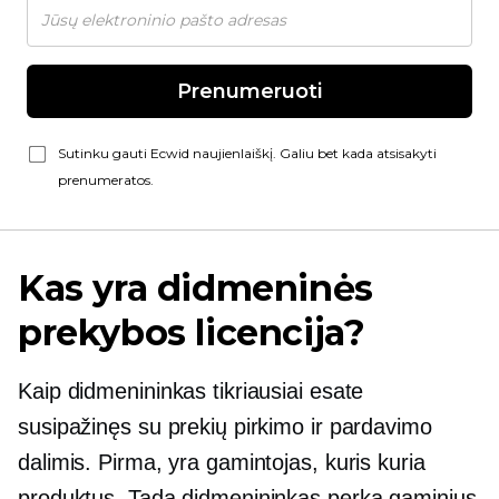
Prenumeruoti
Sutinku gauti Ecwid naujienlaiškį. Galiu bet kada atsisakyti
prenumeratos.
Kas yra didmeninės
prekybos licencija?
Kaip didmenininkas tikriausiai esate
susipažinęs su prekių pirkimo ir pardavimo
dalimis. Pirma, yra gamintojas, kuris kuria
produktus. Tada didmenininkas perka gaminius