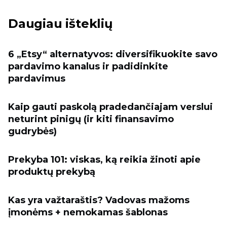
Daugiau išteklių
6 „Etsy“ alternatyvos: diversifikuokite savo
pardavimo kanalus ir padidinkite
pardavimus
Kaip gauti paskolą pradedančiajam verslui
neturint pinigų (ir kiti finansavimo
gudrybės)
Prekyba 101: viskas, ką reikia žinoti apie
produktų prekybą
Kas yra važtaraštis? Vadovas mažoms
įmonėms + nemokamas šablonas