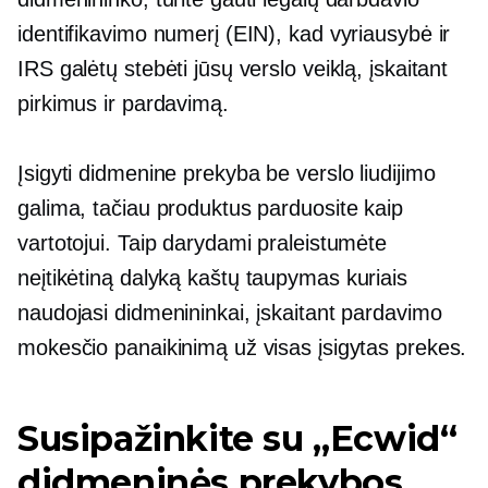
identifikavimo numerį (EIN), kad vyriausybė ir
IRS galėtų stebėti jūsų verslo veiklą, įskaitant
pirkimus ir pardavimą.
Įsigyti didmenine prekyba be verslo liudijimo
galima, tačiau produktus parduosite kaip
vartotojui. Taip darydami praleistumėte
neįtikėtiną dalyką
kaštų taupymas
kuriais
naudojasi didmenininkai, įskaitant pardavimo
mokesčio panaikinimą už visas įsigytas prekes.
Susipažinkite su „Ecwid“
didmeninės prekybos