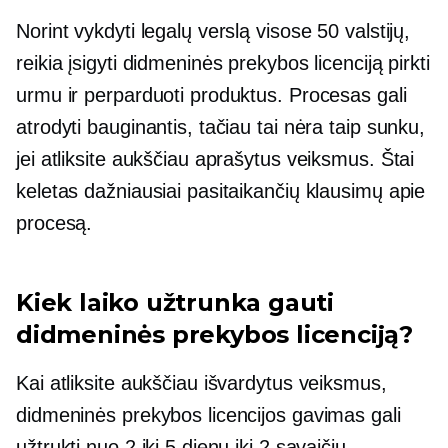
Norint vykdyti legalų verslą visose 50 valstijų,
reikia įsigyti didmeninės prekybos licenciją pirkti
urmu ir perparduoti produktus. Procesas gali
atrodyti bauginantis, tačiau tai nėra taip sunku,
jei atliksite aukščiau aprašytus veiksmus. Štai
keletas dažniausiai pasitaikančių klausimų apie
procesą.
Kiek laiko užtrunka gauti
didmeninės prekybos licenciją?
Kai atliksite aukščiau išvardytus veiksmus,
didmeninės prekybos licencijos gavimas gali
užtrukti nuo 2 iki 5 dienų iki 2 savaičių.