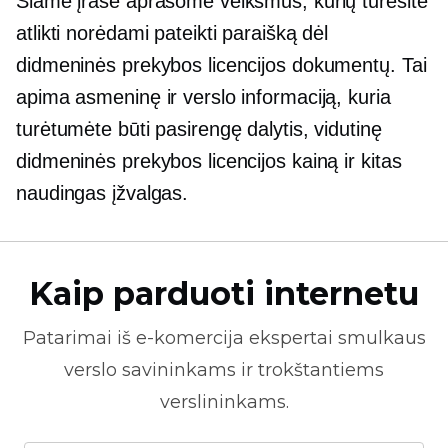
Šiame įraše aprašome veiksmus, kurių turėsite
atlikti norėdami pateikti paraišką dėl
didmeninės prekybos licencijos dokumentų. Tai
apima asmeninę ir verslo informaciją, kuria
turėtumėte būti pasirengę dalytis, vidutinę
didmeninės prekybos licencijos kainą ir kitas
naudingas įžvalgas.
Kaip parduoti internetu
Patarimai iš
e-komercija
ekspertai smulkaus
verslo savininkams ir trokštantiems
verslininkams.