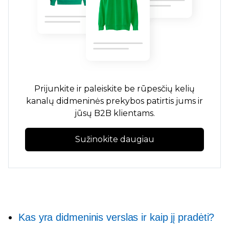
Prijunkite ir paleiskite
be rūpesčių
kelių
kanalų didmeninės prekybos patirtis jums ir
jūsų B2B klientams.
Sužinokite daugiau
Kas yra didmeninis verslas ir kaip jį pradėti?