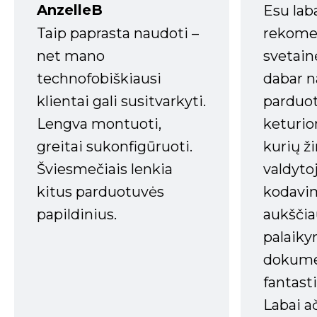
AnzelleB
Esu lab
Taip paprasta naudoti –
rekomen
net mano
svetain
technofobiškiausi
dabar n
klientai gali susitvarkyti.
parduot
Lengva montuoti,
keturio
greitai sukonfigūruoti.
kurių ži
Šviesmečiais lenkia
valdyto
kitus parduotuvės
kodavim
papildinius.
aukščia
palaiky
dokume
fantasti
Labai a