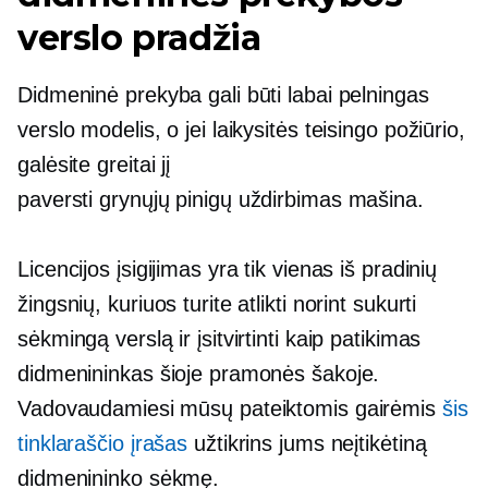
verslo pradžia
Didmeninė prekyba gali būti labai pelningas
verslo modelis, o jei laikysitės teisingo požiūrio,
galėsite greitai jį
paversti
grynųjų pinigų uždirbimas
mašina.
Licencijos įsigijimas yra tik vienas iš pradinių
žingsnių, kuriuos turite atlikti norint sukurti
sėkmingą verslą ir įsitvirtinti kaip patikimas
didmenininkas šioje pramonės šakoje.
Vadovaudamiesi mūsų pateiktomis gairėmis
šis
tinklaraščio įrašas
užtikrins jums neįtikėtiną
didmenininko sėkmę.