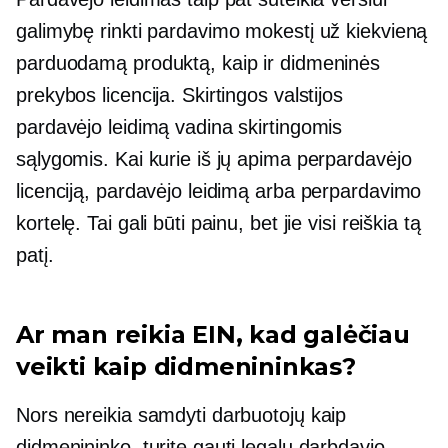
galimybę rinkti pardavimo mokestį už kiekvieną
parduodamą produktą, kaip ir didmeninės
prekybos licencija. Skirtingos valstijos
pardavėjo leidimą vadina skirtingomis
sąlygomis. Kai kurie iš jų apima perpardavėjo
licenciją, pardavėjo leidimą arba perpardavimo
kortelę. Tai gali būti painu, bet jie visi reiškia tą
patį.
Ar man reikia EIN, kad galėčiau
veikti kaip didmenininkas?
Nors nereikia samdyti darbuotojų kaip
didmenininko, turite gauti legalų darbdavio