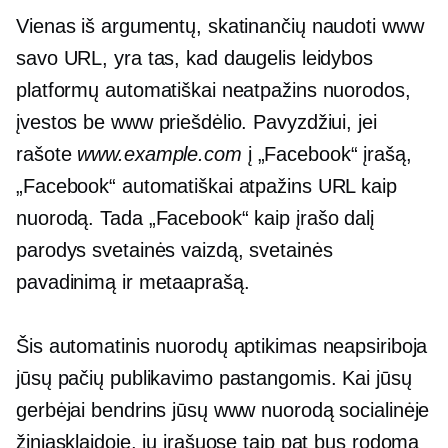
Vienas iš argumentų, skatinančių naudoti www
savo URL, yra tas, kad daugelis leidybos
platformų automatiškai neatpažins nuorodos,
įvestos be www priešdėlio. Pavyzdžiui, jei
rašote
www.example.com
į „Facebook“ įrašą,
„Facebook“ automatiškai atpažins URL kaip
nuorodą. Tada „Facebook“ kaip įrašo dalį
parodys svetainės vaizdą, svetainės
pavadinimą ir metaaprašą.
Šis automatinis nuorodų aptikimas neapsiriboja
jūsų pačių publikavimo pastangomis. Kai jūsų
gerbėjai bendrins jūsų www nuorodą socialinėje
žiniasklaidoje, jų įrašuose taip pat bus rodoma