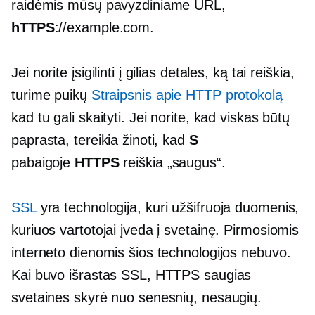
raidėmis mūsų pavyzdiniame URL,
hTTPS
://example.com.
Jei norite įsigilinti į gilias detales, ką tai reiškia,
turime puikų
Straipsnis apie HTTP protokolą
kad tu gali skaityti. Jei norite, kad viskas būtų
paprasta, tereikia žinoti, kad
S
pabaigoje
HTTPS
reiškia „saugus“.
SSL
yra technologija, kuri užšifruoja duomenis,
kuriuos vartotojai įveda į svetainę. Pirmosiomis
interneto dienomis šios technologijos nebuvo.
Kai buvo išrastas SSL, HTTPS saugias
svetaines skyrė nuo senesnių, nesaugių.