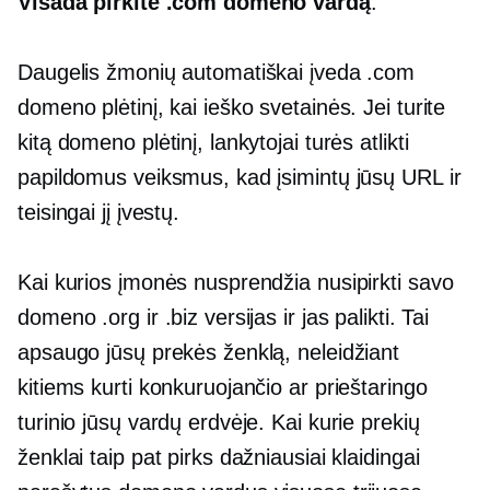
Visada pirkite .com domeno vardą
.
Daugelis žmonių automatiškai įveda .com
domeno plėtinį, kai ieško svetainės. Jei turite
kitą domeno plėtinį, lankytojai turės atlikti
papildomus veiksmus, kad įsimintų jūsų URL ir
teisingai jį įvestų.
Kai kurios įmonės nusprendžia nusipirkti savo
domeno .org ir .biz versijas ir jas palikti. Tai
apsaugo jūsų prekės ženklą, neleidžiant
kitiems kurti konkuruojančio ar prieštaringo
turinio jūsų vardų erdvėje. Kai kurie prekių
ženklai taip pat pirks dažniausiai klaidingai