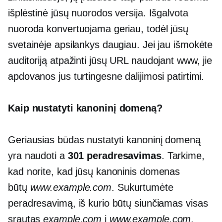
išplėstinė jūsų nuorodos versija. Išgalvota
nuoroda konvertuojama geriau, todėl jūsų
svetainėje apsilankys daugiau. Jei jau išmokėte
auditoriją atpažinti jūsų URL naudojant www, jie
apdovanos jus turtingesne dalijimosi patirtimi.
Kaip nustatyti kanoninį domeną?
Geriausias būdas nustatyti kanoninį domeną
yra naudoti a
301 peradresavimas
. Tarkime,
kad norite, kad jūsų kanoninis domenas
būtų
www.example.com
. Sukurtumėte
peradresavimą, iš kurio būtų siunčiamas visas
srautas
example.com
į
www.example.com
.