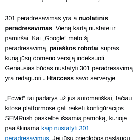
301 peradresavimas yra a
nuolatinis
peradresavimas
. Vieną kartą nustatei ir
pamiršai. Kai „Google“ mato šį
peradresavimą,
paieškos robotai
supras,
kurią jūsų domeno versiją indeksuoti.
Geriausias būdas nustatyti 301 peradresavimą
yra redaguoti
. Htaccess
savo serveryje.
„Ecwid“ tai padarys už jus automatiškai, tačiau
kitose platformose gali reikėti konfigūracijos.
SEMRush paskelbė išsamią pamoką, kurioje
paaiškinama
kaip nustatyti 301
peradresavimus
. Jei jūsų prieglobos paslaugų