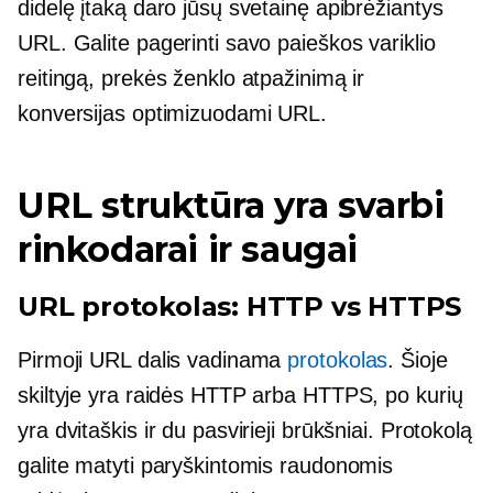
didelę įtaką daro jūsų svetainę apibrėžiantys
URL. Galite pagerinti savo paieškos variklio
reitingą, prekės ženklo atpažinimą ir
konversijas optimizuodami URL.
URL struktūra yra svarbi
rinkodarai ir saugai
URL protokolas: HTTP vs HTTPS
Pirmoji URL dalis vadinama
protokolas
. Šioje
skiltyje yra raidės HTTP arba HTTPS, po kurių
yra dvitaškis ir du pasvirieji brūkšniai. Protokolą
galite matyti paryškintomis raudonomis