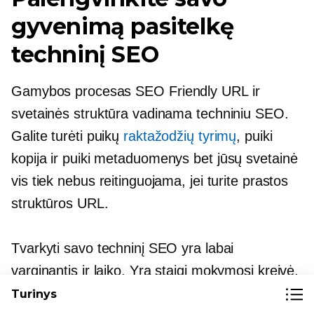
gyvenimą pasitelkę
techninį SEO
Gamybos procesas
SEO Friendly
URL ir
svetainės struktūra vadinama techniniu SEO.
Galite turėti puikų
raktažodžių tyrimų
, puiki
kopija ir puiki
metaduomenys
bet jūsų svetainė
vis tiek nebus reitinguojama, jei turite prastos
struktūros URL.
Tvarkyti savo techninį SEO yra labai
varginantis ir
laiko.
Yra staigi mokymosi kreivė,
o technologijos nuolat tobulėja. SEO
Turinys