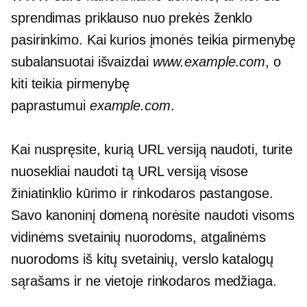
sprendimas priklauso nuo prekės ženklo
pasirinkimo. Kai kurios įmonės teikia pirmenybę
subalansuotai išvaizdai
www.example.com
, o
kiti teikia pirmenybę
paprastumui
example.com
.
Kai nuspręsite, kurią URL versiją naudoti, turite
nuosekliai naudoti tą URL versiją visose
žiniatinklio kūrimo ir rinkodaros pastangose.
Savo kanoninį domeną norėsite naudoti visoms
vidinėms svetainių nuorodoms, atgalinėms
nuorodoms iš kitų svetainių, verslo katalogų
sąrašams ir
ne vietoje
rinkodaros medžiaga.