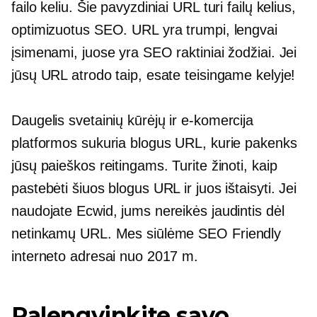
failo keliu. Šie pavyzdiniai URL turi failų kelius,
optimizuotus SEO. URL yra trumpi, lengvai
įsimenami, juose yra SEO raktiniai žodžiai. Jei
jūsų URL atrodo taip, esate teisingame kelyje!
Daugelis svetainių kūrėjų ir
e-komercija
platformos sukuria blogus URL, kurie pakenks
jūsų paieškos reitingams. Turite žinoti, kaip
pastebėti šiuos blogus URL ir juos ištaisyti. Jei
naudojate Ecwid, jums nereikės jaudintis dėl
netinkamų URL. Mes siūlėme
SEO Friendly
interneto adresai nuo 2017 m.
Palengvinkite savo