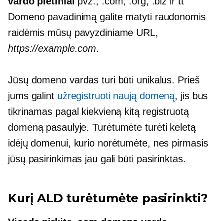
vardo plėtiniai
pvz., .com, .org, .biz ir tt
Domeno pavadinimą galite matyti raudonomis
raidėmis mūsų pavyzdiniame URL,
https://example.com
.
Jūsų domeno vardas turi būti unikalus. Prieš
jums galint
užregistruoti naują domeną
, jis bus
tikrinamas pagal kiekvieną kitą registruotą
domeną pasaulyje. Turėtumėte turėti keletą
idėjų domenui, kurio norėtumėte, nes pirmasis
jūsų pasirinkimas jau gali būti pasirinktas.
Kurį ALD turėtumėte pasirinkti?