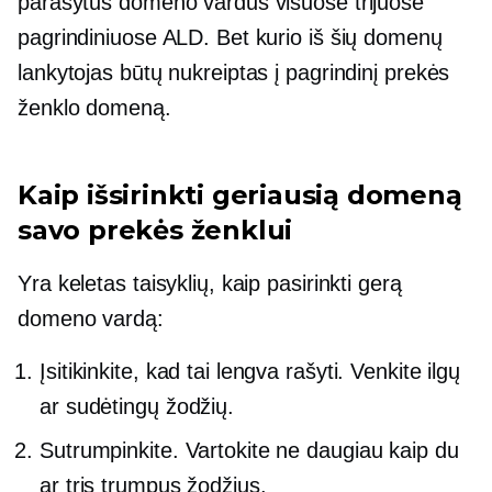
parašytus domeno vardus visuose trijuose
pagrindiniuose ALD. Bet kurio iš šių domenų
lankytojas būtų nukreiptas į pagrindinį prekės
ženklo domeną.
Kaip išsirinkti geriausią domeną
savo prekės ženklui
Yra keletas taisyklių, kaip pasirinkti gerą
domeno vardą:
Įsitikinkite, kad tai lengva rašyti. Venkite ilgų
ar sudėtingų žodžių.
Sutrumpinkite. Vartokite ne daugiau kaip du
ar tris trumpus žodžius.