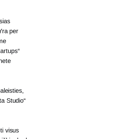
sias
Yra per
ame
tartups“
nete
aleisties,
ta Studio“
i visus