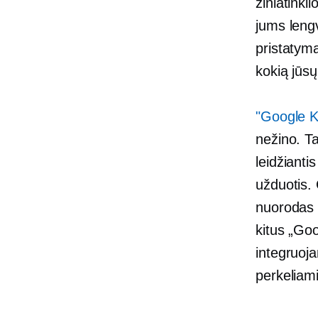
žiniatinkl
jums
leng
pristatym
kokią jūsų
"Google 
nežino. T
leidžianti
užduotis. 
nuorodas 
kitus „Goo
integruoja
perkeliami