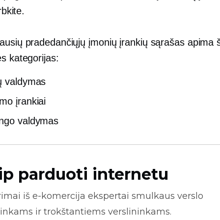
rbkite.
ausių pradedančiųjų įmonių įrankių sąrašas apima 
s kategorijas:
ų valdymas
mo įrankiai
ingo valdymas
ip parduoti internetu
rimai iš
e-komercija
ekspertai smulkaus verslo
inkams ir trokštantiems verslininkams.