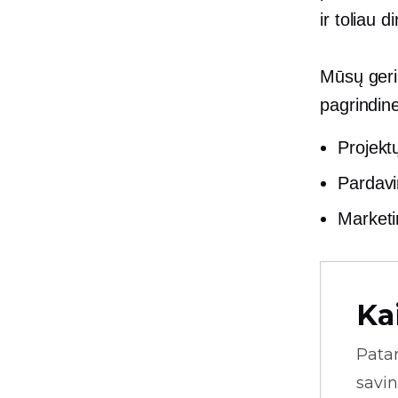
ir toliau di
Mūsų geri
pagrindine
Projekt
Pardavi
Market
Ka
Pata
savin