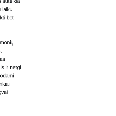
s suteikia
u laiku
ti bet
 žmonių
,
nas
s ir netgi
dodami
nkiai
gvai