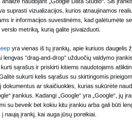
io analize naudojant „Google Data Studio“. Šis įranki
va suprasti
vizualizacijos, kurios atnaujinamos
reali
ams ir informacijos suvestinėms, kad galėtumėte sek
 verslo metriką, kurią galite įsivaizduoti.
Keep
yra vienas iš tų įrankių, apie kuriuos daugelis
ai lengvas
"drag-and-drop"
užduočių valdymo įrankis
s kurti sąrašus ir priskirti kitiems naudotojams atlikti
Galite sukurti kelis sąrašus su skirtingomis prieigomi
į dokumentus ar skaičiuokles, kurias sukūrėte nau
gle“ įrankius. Kadangi „Google“ yra „Google“, jų įra
mi su beveik bet kokiu kitu įrankiu arba gali būti len
 į naują įrankį, kai auga jūsų poreikiai.