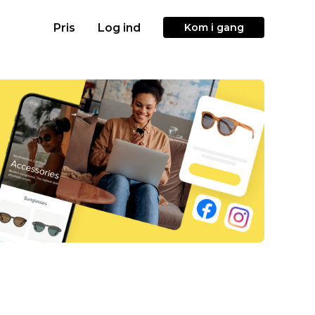
Pris
Log ind
Kom i gang