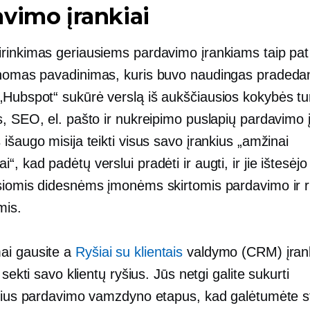
vimo įrankiai
rinkimas geriausiems pardavimo įrankiams taip pat
inomas
pavadinimas, kuris buvo naudingas pradedan
 „Hubspot“ sukūrė verslą iš aukščiausios kokybės tur
, SEO, el. pašto ir nukreipimo puslapių pardavimo į
išaugo misija teikti visus savo įrankius „amžinai
, kad padėtų verslui pradėti ir augti, ir jie ištesėj
siomis didesnėms įmonėms skirtomis pardavimo ir 
mis.
i gausite a
Ryšiai su klientais
valdymo (CRM) įrank
s sekti savo klientų ryšius. Jūs netgi galite sukurti
inius pardavimo vamzdyno etapus, kad galėtumėte ste