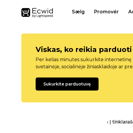
Sælg
Promovér
A
Viskas, ko reikia parduoti
Per kelias minutes sukurkite internetin
svetainėje, socialinėje žiniasklaidoje ar pr
Sukurkite parduotuvę
‹ Į tinklar