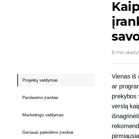
Kaip
įran
savo
8 min skaity
Vienas iš
Projektų valdymas
ar program
prekybos v
Pardavimo įrankiai
verslą ka
Marketingo valdymas
išnagrinėt
rekomendac
Geriausi paleidimo įrankiai
pirmiausia