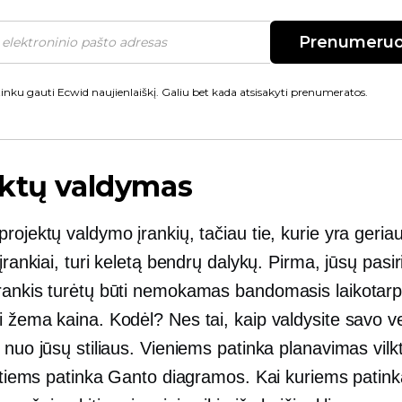
Prenumeruo
inku gauti Ecwid naujienlaiškį. Galiu bet kada atsisakyti prenumeratos.
ektų valdymas
rojektų valdymo įrankių, tačiau tie, kurie yra geriau
 įrankiai, turi keletą bendrų dalykų. Pirma, jūsų pasi
rankis turėtų būti nemokamas bandomasis laikotarpi
ti
žema kaina.
Kodėl? Nes tai, kaip valdysite savo ve
 nuo jūsų stiliaus. Vieniems patinka planavimas vilkti
kitiems patinka Ganto diagramos. Kai kuriems patin