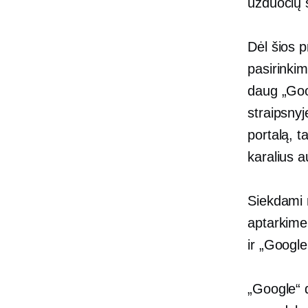
užduočių s
Dėl šios 
pasirinkim
daug „Goo
straipsnyj
portalą, 
karalius a
Siekdami n
aptarkime
ir „Googl
„Google“ 