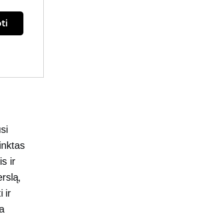
ti
si
rinktas
s ir
rslą,
 ir
ka