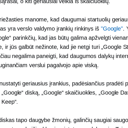
ąrašai, o kiti geriausiai veikia iš skaičiuoklių.
priežasties manome, kad daugumai startuolių geriau
as yra verslo valdymo įrankių rinkinys iš
"Google"
. 
gle“ parinkčių, kad jas būtų galima apžvelgti vien
e, ir jūs galbūt nežinote, kad jie netgi turi „Google S
tačiau negalima paneigti, kad daugumos dalykų inter
uginančiam verslui pagalvojo apie viską.
ustatyti geriausius įrankius, padėsiančius pradėti p
 „Google“ diską, „Google“ skaičiuokles, „Google Da
e Keep“.
diskas tapo daugybe žmonių, galinčių saugiai saugot