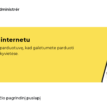
dministrér
 internetu
ę parduotuvę, kad galėtumėte parduoti
ekyvietėse.
aščio pagrindinį puslapį