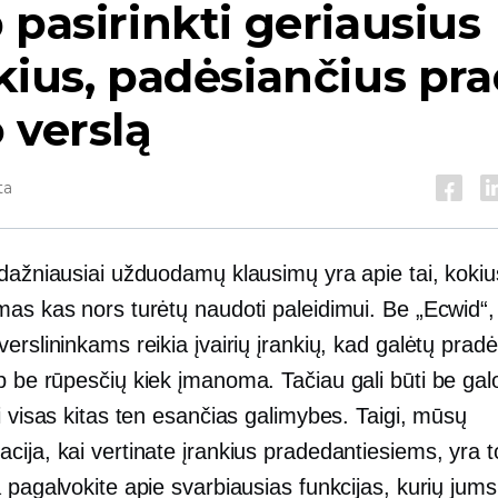
 pasirinkti geriausius
kius, padėsiančius pra
 verslą
ta
 dažniausiai užduodamų klausimų yra apie tai, kokiu
as kas nors turėtų naudoti paleidimui. Be „Ecwid“, 
erslininkams reikia įvairių įrankių, kad galėtų pradė
ip
be rūpesčių
kiek įmanoma. Tačiau gali būti be gal
i visas kitas ten esančias galimybes. Taigi, mūsų
ija, kai vertinate įrankius pradedantiesiems, yra t
 pagalvokite apie svarbiausias funkcijas, kurių jums 