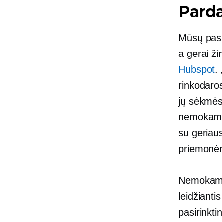
Parda
Mūsų pasi
a
gerai ž
Hubspot
.
rinkodaros
jų sėkmės 
nemokamai“
su geriau
priemonė
Nemokama
leidžianti
pasirinkt