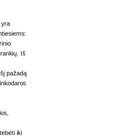
 yra
tiesiems:
inio
rankių. Iš
o šį pažadą
rinkodaros
is,
bėti iki