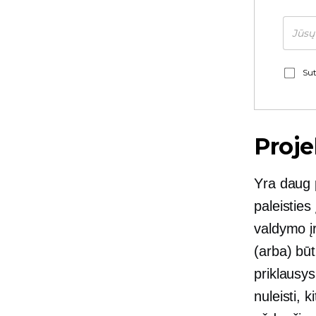
Sut
Proj
Yra daug p
paleisties
valdymo į
(arba) bū
priklausys
nuleisti, 