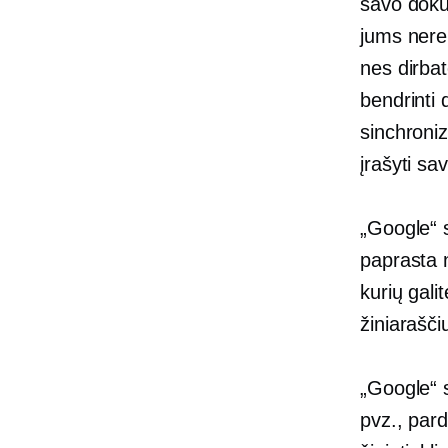
savo dokum
jums nerei
nes dirba
bendrinti 
sinchroniz
įrašyti sa
„Google“ s
paprasta 
kurių gali
žiniarašči
„Google“ s
pvz., pard