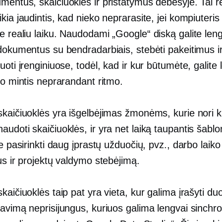
entus, skaičiuokles ir pristatymus debesyje. Tai re
kia jaudintis, kad nieko neprarasite, jei kompiuteri
te
realiu laiku.
Naudodami „Google“ diską galite leng
dokumentus su bendradarbiais, stebėti pakeitimus ir
uoti įrenginiuose, todėl, kad ir kur būtumėte, galite 
vo mintis neprarandant ritmo.
kaičiuoklės yra išgelbėjimas žmonėms, kurie nori k
naudoti
skaičiuoklės, ir yra net
laiką taupantis
šablon
te pasirinkti daug įprastų užduočių, pvz., darbo laik
us ir projektų valdymo stebėjimą.
kaičiuoklės taip pat yra vieta, kur galima įrašyti d
avimą neprisijungus, kuriuos galima lengvai sinchro