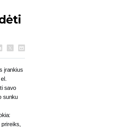
dėti
s įrankius
el.
ti savo
o sunku
okia:
prireiks,