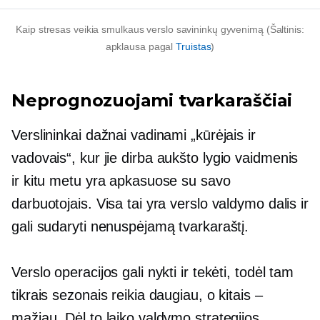
Kaip stresas veikia smulkaus verslo savininkų gyvenimą (Šaltinis:
apklausa pagal
Truistas
)
Neprognozuojami tvarkaraščiai
Verslininkai dažnai vadinami „kūrėjais ir
vadovais“, kur jie dirba
aukšto lygio
vaidmenis
ir kitu metu yra apkasuose su savo
darbuotojais. Visa tai yra verslo valdymo dalis ir
gali sudaryti nenuspėjamą tvarkaraštį.
Verslo operacijos gali nykti ir tekėti, todėl tam
tikrais sezonais reikia daugiau, o kitais –
mažiau. Dėl to laiko valdymo strategijos