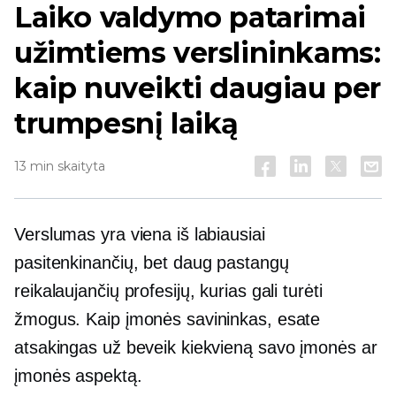
Laiko valdymo patarimai
užimtiems verslininkams:
kaip nuveikti daugiau per
trumpesnį laiką
13 min skaityta
Verslumas yra viena iš labiausiai
pasitenkinančių, bet daug pastangų
reikalaujančių profesijų, kurias gali turėti
žmogus. Kaip įmonės savininkas, esate
atsakingas už beveik kiekvieną savo įmonės ar
įmonės aspektą.