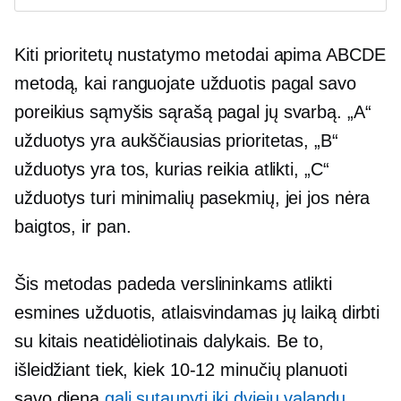
Kiti prioritetų nustatymo metodai apima ABCDE
metodą, kai ranguojate užduotis pagal savo
poreikius
sąmyšis
sąrašą pagal jų svarbą. „A“
užduotys yra aukščiausias prioritetas, „B“
užduotys yra tos, kurias reikia atlikti, „C“
užduotys turi minimalių pasekmių, jei jos nėra
baigtos, ir pan.
Šis metodas padeda verslininkams atlikti
esmines užduotis, atlaisvindamas jų laiką dirbti
su kitais neatidėliotinais dalykais. Be to,
išleidžiant tiek, kiek
10-12
minučių planuoti
savo dieną
gali sutaupyti iki dviejų valandų
,