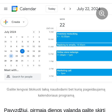
Galite lengvai blokuoti laiką naudodami bet kurią pageidaujamą
kalendoriaus programą
Pavyzdžiui, pirmąją dienos valandą galite skirti