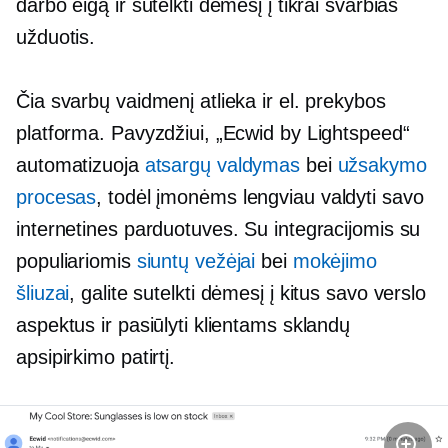
darbo eigą ir sutelkti dėmesį į tikrai svarbias
užduotis.
Čia svarbų vaidmenį atlieka ir el. prekybos
platforma. Pavyzdžiui, „Ecwid by Lightspeed“
automatizuoja
atsargų valdymas
bei
užsakymo
procesas
, todėl įmonėms lengviau valdyti savo
internetines parduotuves. Su integracijomis su
populiariomis
siuntų vežėjai
bei
mokėjimo
šliuzai
, galite sutelkti dėmesį į kitus savo verslo
aspektus ir pasiūlyti klientams sklandų
apsipirkimo patirtį.