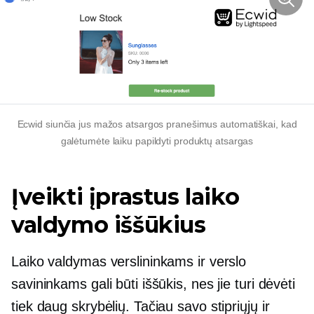
Ecwid siunčia jus
mažos atsargos
pranešimus automatiškai, kad
galėtumėte laiku papildyti produktų atsargas
Įveikti įprastus laiko
valdymo iššūkius
Laiko valdymas verslininkams ir verslo
savininkams gali būti iššūkis, nes jie turi dėvėti
tiek daug skrybėlių. Tačiau savo stipriųjų ir