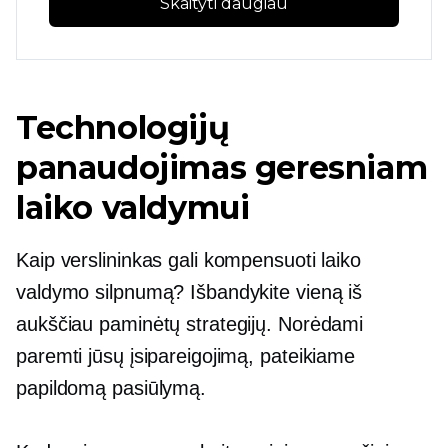
Skaityti daugiau
Technologijų
panaudojimas geresniam
laiko valdymui
Kaip verslininkas gali kompensuoti laiko
valdymo silpnumą? Išbandykite vieną iš
aukščiau paminėtų strategijų. Norėdami
paremti jūsų įsipareigojimą, pateikiame
papildomą pasiūlymą.