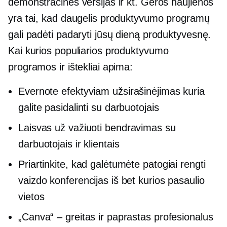
demonstracines versijas ir kt. Geros naujienos
yra tai, kad daugelis produktyvumo programų
gali padėti padaryti jūsų dieną produktyvesnę.
Kai kurios populiarios produktyvumo
programos ir ištekliai apima:
Evernote efektyviam
užsirašinėjimas
kuria
galite pasidalinti su darbuotojais
Laisvas už
važiuoti
bendravimas su
darbuotojais ir klientais
Priartinkite, kad galėtumėte patogiai rengti
vaizdo konferencijas iš bet kurios pasaulio
vietos
„Canva“ – greitas ir paprastas profesionalus