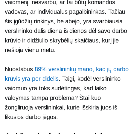
vaidmenį, nesvarbu, ar tai būtų komandos
vadovas, ar individualus pagalbininkas. Tačiau
šis įgūdžių rinkinys, be abejo, yra svarbiausia
verslininko dalis
diena iš dienos
dėl savo darbo
krūvio ir didžiulio skrybėlių skaičiaus, kurį jie
nešioja vienu metu.
Nuostabus
89% verslininkų mano, kad jų darbo
krūvis yra per didelis
. Taigi, kodėl verslininko
vaidmuo yra toks sudėtingas, kad laiko
valdymas tampa problema? Štai kuo
žongliruoja verslininkai, kurie išskiria juos iš
likusios darbo jėgos.