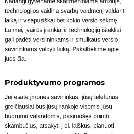
Kadangi gyvename skaitmeniniame amžiuje,
technologijos vaidina svarbų vaidmenį valdant
laiką ir visapusiškai bet kokio verslo sėkmę.
Laimei, įvairūs įrankiai ir technologijų ištekliai
gali padėti verslininkams ir smulkaus verslo
savininkams valdyti laiką. Pakalbėkime apie
juos čia.
Produktyvumo programos
Jei esate įmonės savininkas, jūsų telefonas
greičiausiai bus jūsų rankoje visomis jūsų
budrumo valandomis, pasiruošęs priimti
skambučius, atsakyti į el. laiškus, planuoti