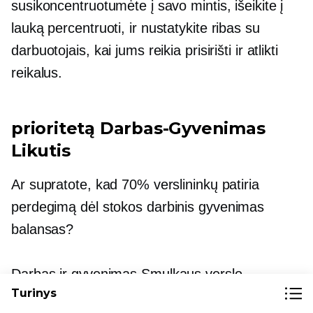
susikoncentruotumėte į savo mintis, išeikite į
lauką
percentruoti,
ir nustatykite ribas su
darbuotojais, kai jums reikia prisirišti ir atlikti
reikalus.
prioritetą
Darbas-Gyvenimas
Likutis
Ar supratote, kad 70% verslininkų patiria
perdegimą dėl stokos
darbinis gyvenimas
balansas?
Darbas ir gyvenimas
Smulkaus verslo
Turinys
savininkams pusiausvyra dažnai nukrenta, nes