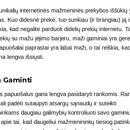
 unikalių internetinės mažmeninės prekybos iššūkių 
s. Kuo didesnė prekė, tuo sunkiau (ir brangiau) ją iš
kia, kad negalite parduoti didelių prekių internetu. T
ekių su mažu įėjimo barjeru, maži gaminiai yra gere
apuošalai paprastai yra labai maži, o tai reiškia, ka
a lengva išsiųsti.
 Gaminti
os papuošalus gana lengva pasidaryti rankomis. Ra
ali padėti sutaupyti atsargų sąnaudų ir suteikti
nkams daugiau galimybių kontroliuoti savo gamini
apie tai, kad daugeliui mažmenininkų tiesiog patink