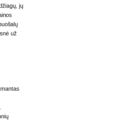
džiagų, jų
ainos
apuošalų
esnė už
eimantas
.
onių