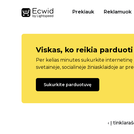
Prekiauk
Reklamuok
Viskas, ko reikia parduoti
Per kelias minutes sukurkite internetin
svetainėje, socialinėje žiniasklaidoje ar pr
Sukurkite parduotuvę
‹ Į tinklar