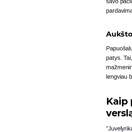
savo pači
pardavima
Aukšto
Papuošalu
patys. Tai
mažmeninė
lengviau b
Kaip 
versl
"Juvelyrik