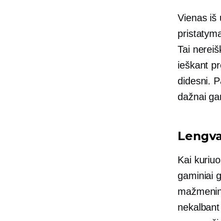
Vienas iš
pristatyma
Tai nereiš
ieškant pr
didesni. P
dažnai gan
Lengva
Kai kuriu
gaminiai g
mažmenini
nekalbant 