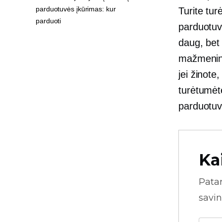
parduotuvės įkūrimas: kur
Turite turė
parduoti
parduotuvę
daug, bet 
mažmeninė
jei žinote
turėtumėte
parduotuv
Ka
Pata
savin