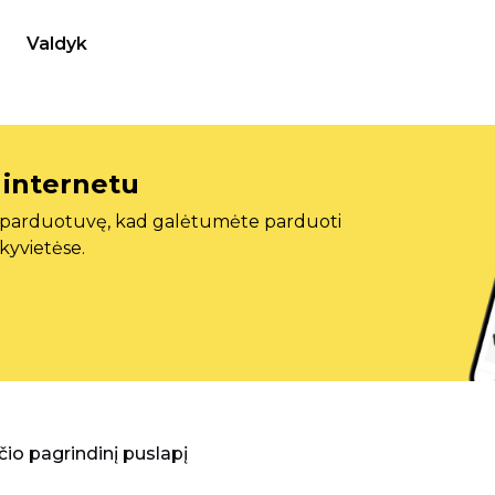
Valdyk
 internetu
ę parduotuvę, kad galėtumėte parduoti
ekyvietėse.
aščio pagrindinį puslapį