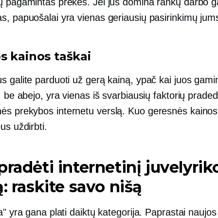
ų pagamintas prekes. Jei jus domina rankų darbo g
s, papuošalai yra vienas geriausių pasirinkimų jum
s kainos taškai
s galite parduoti už gerą kainą, ypač kai juos gami
, be abejo, yra vienas iš svarbiausių faktorių prade
s prekybos internetu verslą. Kuo geresnės kainos
us uždirbti.
pradėti internetinį juvelyrik
ą: raskite savo nišą
a" yra gana plati daiktų kategorija. Paprastai naujos