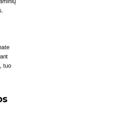
aminių
s.
nate
dant
, tuo
os