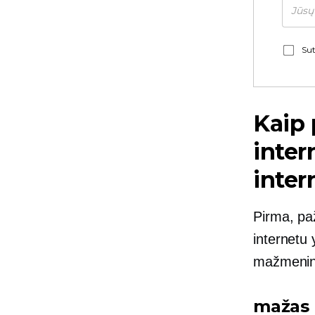
Sut
Kaip 
inter
inter
Pirma, pa
internetu 
mažmenin
mažas