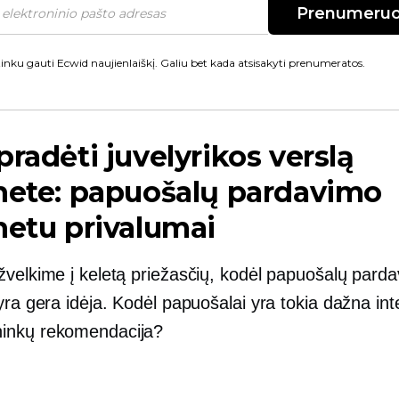
Prenumeruo
inku gauti Ecwid naujienlaiškį. Galiu bet kada atsisakyti prenumeratos.
pradėti juvelyrikos verslą
nete: papuošalų pardavimo
netu privalumai
žvelkime į keletą priežasčių, kodėl papuošalų pard
yra gera idėja. Kodėl papuošalai yra tokia dažna int
inkų rekomendacija?