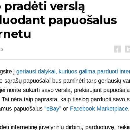
 pradėti verslą
duodant papuošalus
rnetu
ta
gsite į
geriausi dalykai, kuriuos galima parduoti inte
 sąrašų papuošalai bus paminėti tarp geriausių var
 jei norite sukurti savo verslą, prekiaujant papuošala
 Tai nėra taip paprasta, kaip tiesiog parduoti savo 
amus papuošalus
"eBay"
or
Facebook Marketplace
.
dėti internetinę juvelyrinių dirbinių parduotuvę, reiki