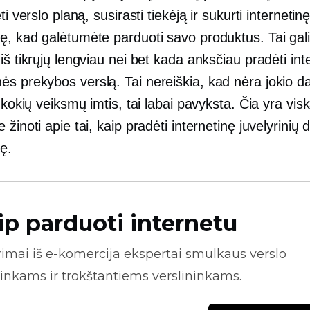
ti verslo planą, susirasti tiekėją ir sukurti internetin
, kad galėtumėte parduoti savo produktus. Tai gali
iš tikrųjų lengviau nei bet kada anksčiau pradėti int
s prekybos verslą. Tai nereiškia, kad nėra jokio d
, kokių veiksmų imtis, tai labai pavyksta. Čia yra vis
 žinoti apie tai, kaip pradėti internetinę juvelyrinių d
ę.
ip parduoti internetu
rimai iš
e-komercija
ekspertai smulkaus verslo
inkams ir trokštantiems verslininkams.