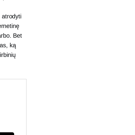
ę
 atrodyti
ernetinę
arbo. Bet
kas, ką
irbinių