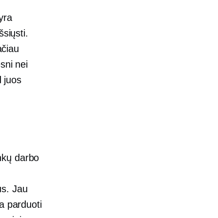
yra
siųsti.
ačiau
sni nei
d juos
nkų darbo
us. Jau
a parduoti