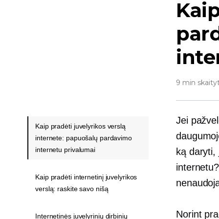
Kaip
par
inte
9 min skaity
Jei pažvel
Kaip pradėti juvelyrikos verslą
daugumoje
internete: papuošalų pardavimo
internetu privalumai
ką daryti,
internetu?
Kaip pradėti internetinį juvelyrikos
nenaudoj
verslą: raskite savo nišą
Norint pra
Internetinės juvelyrinių dirbinių