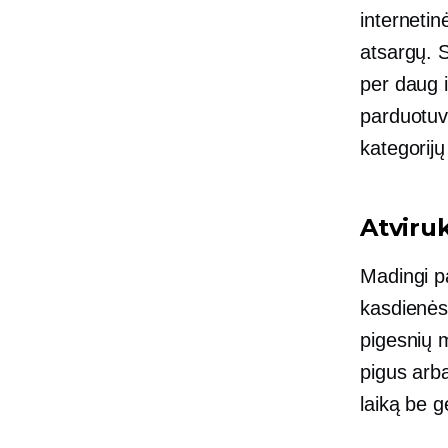
interneti
atsargų. S
per daug i
parduotuvė
kategorijų 
Atviru
Madingi pa
kasdienės
pigesnių m
pigus arba
laiką be 