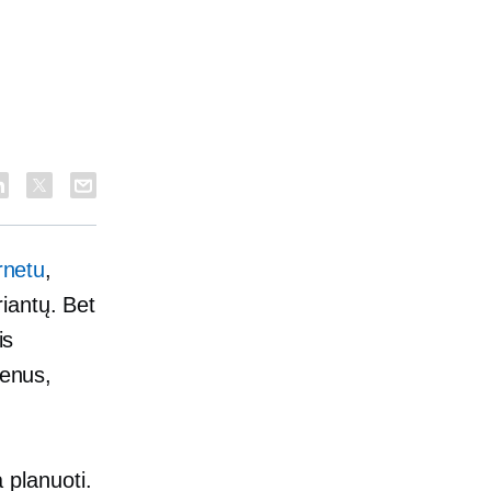
rnetu
,
iantų. Bet
is
senus,
a planuoti.