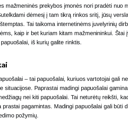
nės mažmeninės prekybos įmonės nori pradėti nuo 
utelkdami dėmesį į tam tikrą rinkos sritį, jūsų versla
štemptas. Tai taikoma internetinėms juvelyrinių dirb
ms, kaip ir bet kuriam kitam mažmenininkui. Štai į
papuošalai, iš kurių galite rinktis.
kai
puošalai – tai papuošalai, kuriuos vartotojai gali ne
e situacijose. Paprastai madingi papuošalai gamina
edžiagų nei kiti papuošalai. Tai neturėtų reikšti, kad
 prastai pagamintas. Madingi papuošalai gali būti d
gedimo požymių.