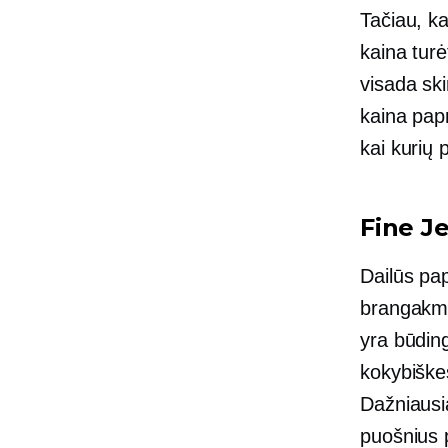
Tačiau, k
kaina turė
visada ski
kaina pap
kai kurių 
Fine J
Dailūs pap
brangakme
yra būdin
kokybiške
Dažniausia
puošnius 