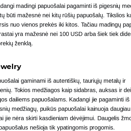
adangi madingi papuošalai pagaminti iš pigesnių me
tų būti mažesnė nei kitų rūšių papuošalų. Tikslios k
rsis nuo vienos prekės iki kitos. Tačiau madingų p
rastai yra mažesnė nei 100 USD arba šiek tiek did
prekių ženklą.
ewelry
uošalai gaminami iš autentiškų, tauriųjų metalų ir
nių. Tokios medžiagos kaip sidabras, auksas ir d
gos dailiems papuošalams. Kadangi jie pagaminti iš
snių medžiagų, puikūs papuošalai kainuoja daugiau
i jie nėra skirti kasdieniam dėvėjimui. Daugelis žm
papuošalus nešioja tik ypatingomis progomis.