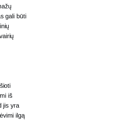
mažų
s gali būti
inių
vairių
šioti
mi iš
 jis yra
ėvimi ilgą