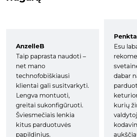
Penkta
AnzelleB
Esu lab
Taip paprasta naudoti –
rekomen
net mano
svetain
technofobiškiausi
dabar n
klientai gali susitvarkyti.
parduot
Lengva montuoti,
keturio
greitai sukonfigūruoti.
kurių ži
Šviesmečiais lenkia
valdyto
kitus parduotuvės
kodavim
papildinius.
aukščia