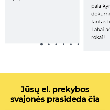
palaiky
dokume
fantasti
Labai a
rokai!
Jūsų el. prekybos
svajonės prasideda čia