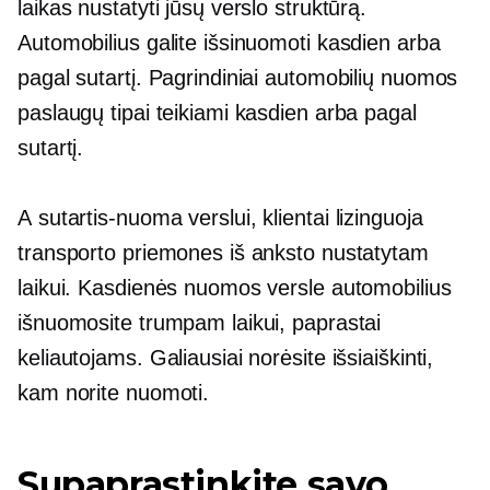
laikas nustatyti jūsų verslo struktūrą.
Automobilius galite išsinuomoti kasdien arba
pagal sutartį. Pagrindiniai automobilių nuomos
paslaugų tipai teikiami kasdien arba pagal
sutartį.
A
sutartis-nuoma
verslui, klientai lizinguoja
transporto priemones iš anksto nustatytam
laikui. Kasdienės nuomos versle automobilius
išnuomosite trumpam laikui, paprastai
keliautojams. Galiausiai norėsite išsiaiškinti,
kam norite nuomoti.
Supaprastinkite savo