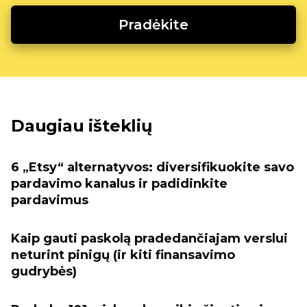
Pradėkite
Daugiau išteklių
6 „Etsy“ alternatyvos: diversifikuokite savo
pardavimo kanalus ir padidinkite
pardavimus
Kaip gauti paskolą pradedančiajam verslui
neturint pinigų (ir kiti finansavimo
gudrybės)