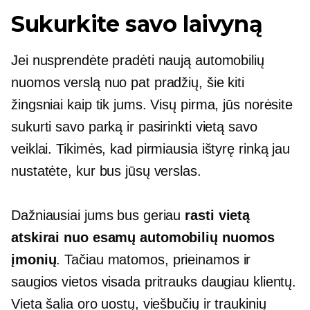
Sukurkite savo laivyną
Jei nusprendėte pradėti naują automobilių
nuomos verslą nuo pat pradžių, šie kiti
žingsniai kaip tik jums. Visų pirma, jūs norėsite
sukurti savo parką ir pasirinkti vietą savo
veiklai. Tikimės, kad pirmiausia ištyrę rinką jau
nustatėte, kur bus jūsų verslas.
Dažniausiai jums bus geriau
rasti vietą
atskirai nuo esamų automobilių nuomos
įmonių
. Tačiau matomos, prieinamos ir
saugios vietos visada pritrauks daugiau klientų.
Vieta šalia oro uostų, viešbučių ir traukinių