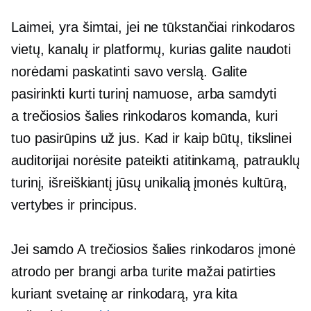
Laimei, yra šimtai, jei ne tūkstančiai rinkodaros
vietų, kanalų ir platformų, kurias galite naudoti
norėdami paskatinti savo verslą. Galite
pasirinkti kurti turinį
namuose,
arba samdyti
a
trečiosios šalies
rinkodaros komanda, kuri
tuo pasirūpins už jus. Kad ir kaip būtų, tikslinei
auditorijai norėsite pateikti atitinkamą, patrauklų
turinį, išreiškiantį jūsų unikalią įmonės kultūrą,
vertybes ir principus.
Jei samdo A
trečiosios šalies
rinkodaros įmonė
atrodo per brangi arba turite mažai patirties
kuriant svetainę ar rinkodarą, yra kita