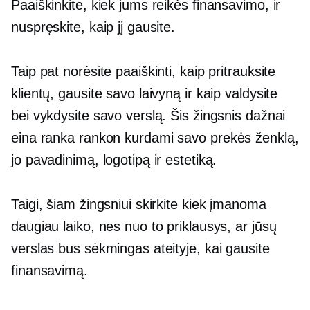
Paaiškinkite, kiek jums reikės finansavimo, ir
nuspręskite, kaip jį gausite.
Taip pat norėsite paaiškinti, kaip pritrauksite
klientų, gausite savo laivyną ir kaip valdysite
bei vykdysite savo verslą. Šis žingsnis dažnai
eina
ranka rankon
kurdami savo prekės ženklą,
jo pavadinimą, logotipą ir estetiką.
Taigi, šiam žingsniui skirkite kiek įmanoma
daugiau laiko, nes nuo to priklausys, ar jūsų
verslas bus sėkmingas ateityje, kai gausite
finansavimą.