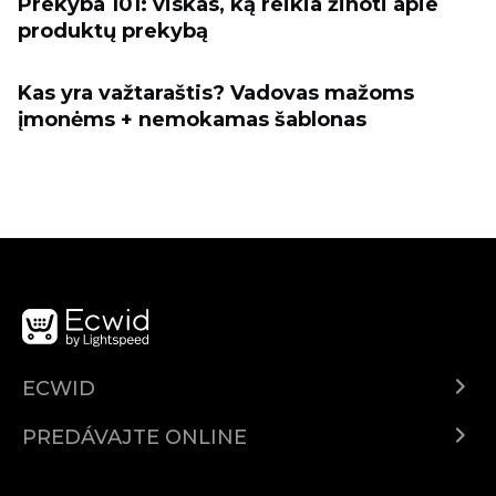
Prekyba 101: viskas, ką reikia žinoti apie
produktų prekybą
Kas yra važtaraštis? Vadovas mažoms
įmonėms + nemokamas šablonas
ECWID
Ecwid.com
PREDÁVAJTE ONLINE
Cenník
Predaj všade
Centrum pomoci