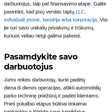
darbuotojus, taip pat finansavimo etape. Galite
pasirinkti, kad jūsų verslas taptų
LLC,
individuali įmonė, bendrija arba korporacija
. Visi
jie turi savo unikalių privalumų ir trūkumų,
kuriuos vėliau netgi galima pakeisti.
Pasamdykite savo
darbuotojus
Jums reikės darbuotojų, kurie padėtų
diena iš dienos
operacijas, atlikti automobilių
parko techninę priežiūrą ir padėti klientams.
Prieš pokalbio etapus būtinai tinkamai
patikrinkite ir ištirkite savo kandidatus.