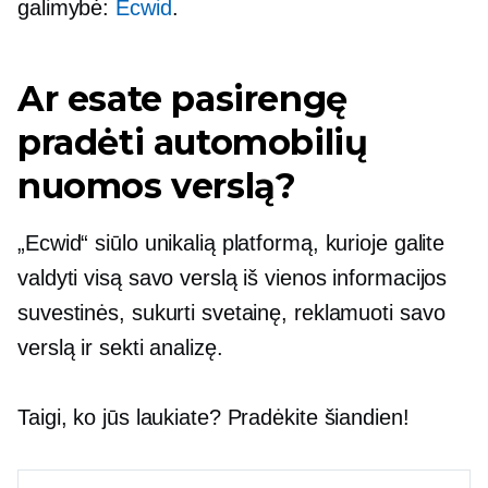
galimybė:
Ecwid
.
Ar esate pasirengę
pradėti automobilių
nuomos verslą?
„Ecwid“ siūlo unikalią platformą, kurioje galite
valdyti visą savo verslą iš vienos informacijos
suvestinės, sukurti svetainę, reklamuoti savo
verslą ir sekti analizę.
Taigi, ko jūs laukiate? Pradėkite šiandien!