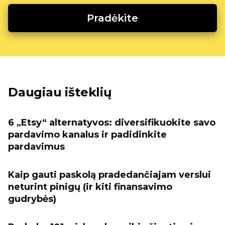
Pradėkite
Daugiau išteklių
6 „Etsy“ alternatyvos: diversifikuokite savo
pardavimo kanalus ir padidinkite
pardavimus
Kaip gauti paskolą pradedančiajam verslui
neturint pinigų (ir kiti finansavimo
gudrybės)