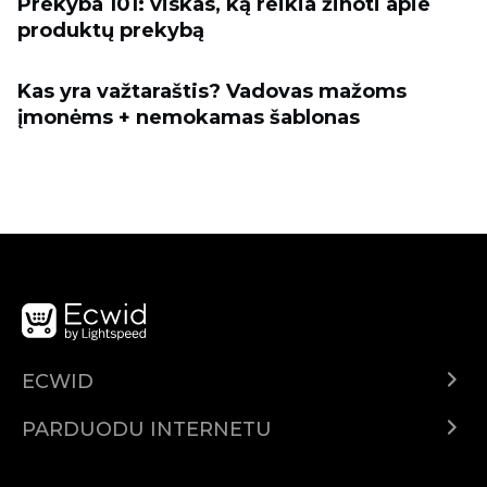
Prekyba 101: viskas, ką reikia žinoti apie
produktų prekybą
Kas yra važtaraštis? Vadovas mažoms
įmonėms + nemokamas šablonas
ECWID
Ecwid.com
PARDUODU INTERNETU
Kainodara
Parduodu visur
Pagalbos centras