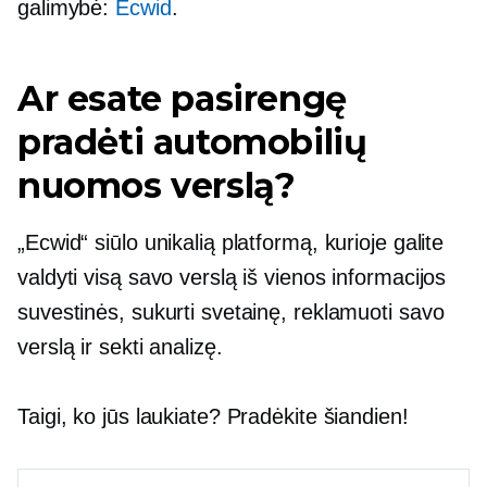
galimybė:
Ecwid
.
Ar esate pasirengę
pradėti automobilių
nuomos verslą?
„Ecwid“ siūlo unikalią platformą, kurioje galite
valdyti visą savo verslą iš vienos informacijos
suvestinės, sukurti svetainę, reklamuoti savo
verslą ir sekti analizę.
Taigi, ko jūs laukiate? Pradėkite šiandien!