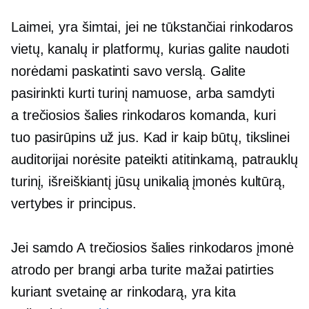
Laimei, yra šimtai, jei ne tūkstančiai rinkodaros
vietų, kanalų ir platformų, kurias galite naudoti
norėdami paskatinti savo verslą. Galite
pasirinkti kurti turinį
namuose,
arba samdyti
a
trečiosios šalies
rinkodaros komanda, kuri
tuo pasirūpins už jus. Kad ir kaip būtų, tikslinei
auditorijai norėsite pateikti atitinkamą, patrauklų
turinį, išreiškiantį jūsų unikalią įmonės kultūrą,
vertybes ir principus.
Jei samdo A
trečiosios šalies
rinkodaros įmonė
atrodo per brangi arba turite mažai patirties
kuriant svetainę ar rinkodarą, yra kita