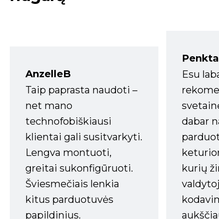
Penkta
AnzelleB
Esu lab
Taip paprasta naudoti –
rekomen
net mano
svetain
technofobiškiausi
dabar n
klientai gali susitvarkyti.
parduot
Lengva montuoti,
keturio
greitai sukonfigūruoti.
kurių ži
Šviesmečiais lenkia
valdyto
kitus parduotuvės
kodavim
papildinius.
aukščia