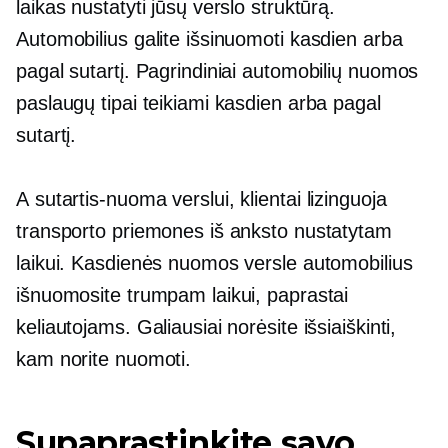
laikas nustatyti jūsų verslo struktūrą.
Automobilius galite išsinuomoti kasdien arba
pagal sutartį. Pagrindiniai automobilių nuomos
paslaugų tipai teikiami kasdien arba pagal
sutartį.
A
sutartis-nuoma
verslui, klientai lizinguoja
transporto priemones iš anksto nustatytam
laikui. Kasdienės nuomos versle automobilius
išnuomosite trumpam laikui, paprastai
keliautojams. Galiausiai norėsite išsiaiškinti,
kam norite nuomoti.
Supaprastinkite savo