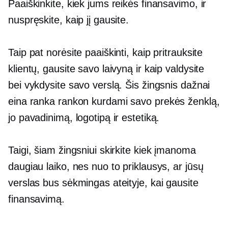
Paaiškinkite, kiek jums reikės finansavimo, ir
nuspręskite, kaip jį gausite.
Taip pat norėsite paaiškinti, kaip pritrauksite
klientų, gausite savo laivyną ir kaip valdysite
bei vykdysite savo verslą. Šis žingsnis dažnai
eina
ranka rankon
kurdami savo prekės ženklą,
jo pavadinimą, logotipą ir estetiką.
Taigi, šiam žingsniui skirkite kiek įmanoma
daugiau laiko, nes nuo to priklausys, ar jūsų
verslas bus sėkmingas ateityje, kai gausite
finansavimą.