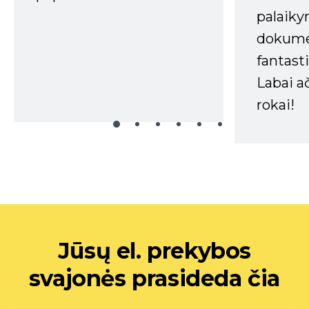
palaiky
dokume
fantasti
Labai a
rokai!
Jūsų el. prekybos
svajonės prasideda čia