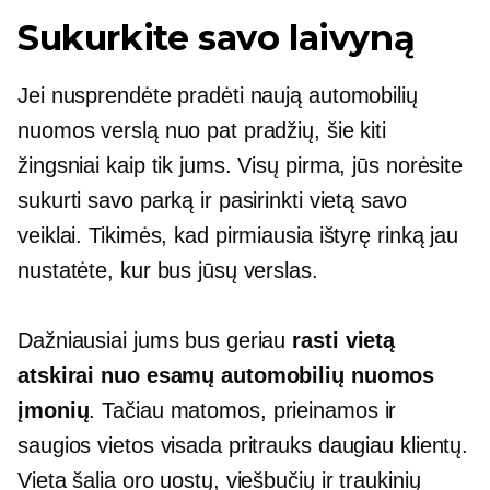
Sukurkite savo laivyną
Jei nusprendėte pradėti naują automobilių
nuomos verslą nuo pat pradžių, šie kiti
žingsniai kaip tik jums. Visų pirma, jūs norėsite
sukurti savo parką ir pasirinkti vietą savo
veiklai. Tikimės, kad pirmiausia ištyrę rinką jau
nustatėte, kur bus jūsų verslas.
Dažniausiai jums bus geriau
rasti vietą
atskirai nuo esamų automobilių nuomos
įmonių
. Tačiau matomos, prieinamos ir
saugios vietos visada pritrauks daugiau klientų.
Vieta šalia oro uostų, viešbučių ir traukinių