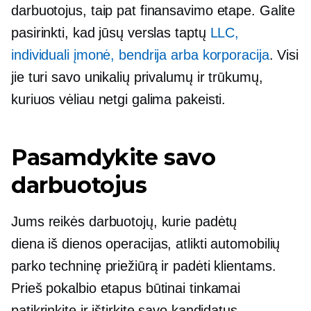
darbuotojus, taip pat finansavimo etape. Galite
pasirinkti, kad jūsų verslas taptų
LLC,
individuali įmonė, bendrija arba korporacija
. Visi
jie turi savo unikalių privalumų ir trūkumų,
kuriuos vėliau netgi galima pakeisti.
Pasamdykite savo
darbuotojus
Jums reikės darbuotojų, kurie padėtų
diena iš dienos
operacijas, atlikti automobilių
parko techninę priežiūrą ir padėti klientams.
Prieš pokalbio etapus būtinai tinkamai
patikrinkite ir ištirkite savo kandidatus.