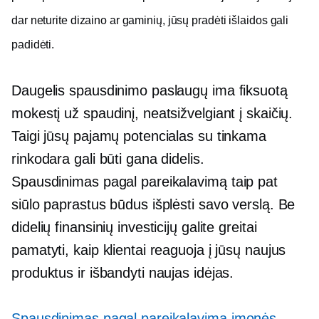
dar neturite dizaino ar gaminių, jūsų
pradėti
išlaidos gali
padidėti.
Daugelis spausdinimo paslaugų ima fiksuotą
mokestį už spaudinį, neatsižvelgiant į skaičių.
Taigi jūsų pajamų potencialas su tinkama
rinkodara gali būti gana didelis.
Spausdinimas pagal pareikalavimą
taip pat
siūlo paprastus būdus išplėsti savo verslą. Be
didelių finansinių investicijų galite greitai
pamatyti, kaip klientai reaguoja į jūsų naujus
produktus ir išbandyti naujas idėjas.
Spausdinimas pagal pareikalavimą
įmonės