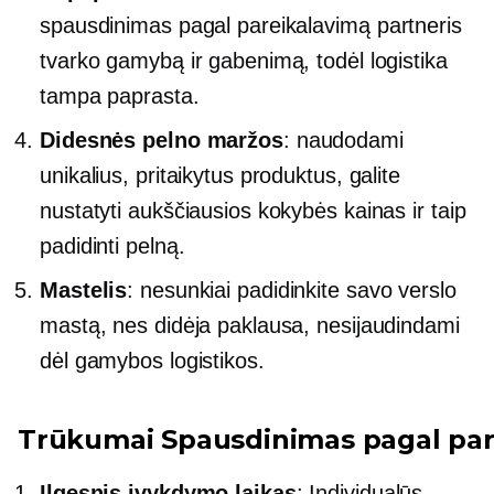
spausdinimas pagal pareikalavimą
partneris
tvarko gamybą ir gabenimą, todėl logistika
tampa paprasta.
Didesnės pelno maržos
: naudodami
unikalius, pritaikytus produktus, galite
nustatyti aukščiausios kokybės kainas ir taip
padidinti pelną.
Mastelis
: nesunkiai padidinkite savo verslo
mastą, nes didėja paklausa, nesijaudindami
dėl gamybos logistikos.
Trūkumai
Spausdinimas pagal par
Ilgesnis įvykdymo laikas
: Individualūs