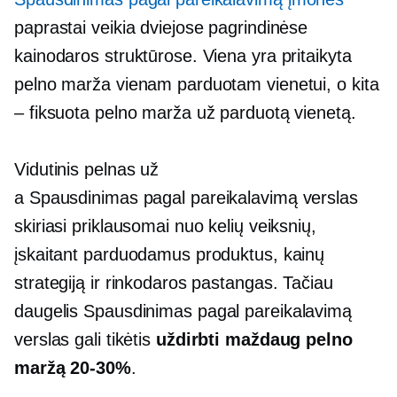
paprastai veikia dviejose pagrindinėse
kainodaros struktūrose. Viena yra pritaikyta
pelno marža vienam parduotam vienetui, o kita
– fiksuota pelno marža už parduotą vienetą.
Vidutinis pelnas už
a
Spausdinimas pagal pareikalavimą
verslas
skiriasi priklausomai nuo kelių veiksnių,
įskaitant parduodamus produktus, kainų
strategiją ir rinkodaros pastangas. Tačiau
daugelis
Spausdinimas pagal pareikalavimą
verslas gali tikėtis
uždirbti maždaug pelno
maržą
20-30%
.