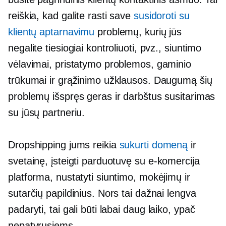
reiškia, kad galite rasti save
susidoroti su
klientų aptarnavimu
problemų, kurių jūs
negalite tiesiogiai kontroliuoti, pvz., siuntimo
vėlavimai, pristatymo problemos, gaminio
trūkumai ir grąžinimo užklausos. Daugumą šių
problemų išspręs geras ir darbštus susitarimas
su jūsų partneriu.
Dropshipping jums reikia
sukurti domeną
ir
svetainę, įsteigti parduotuvę su
e-komercija
platforma, nustatyti siuntimo, mokėjimų ir
sutarčių papildinius. Nors tai dažnai lengva
padaryti, tai gali būti labai
daug laiko,
ypač
nepatyrusiems.