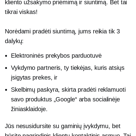
kliento užsakymo priėmimą ir siuntimą. Bet tai
tikrai viskas!
Norėdami pradėti siuntimą, jums reikia tik 3
dalykų:
Elektroninės prekybos parduotuvė
Vykdymo partneris, ty tiekėjas, kuris atsiųs
įsigytas prekes, ir
Skelbimų paskyra, skirta pradėti reklamuoti
savo produktus „Google“ arba socialinėje
žiniasklaidoje.
Jūs nesusidursite su gaminių įvykdymu, bet
būsite pagrindinis klientų kontaktinis asmuo. Tai