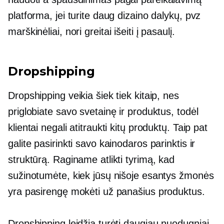
platforma, jei turite daug dizaino dalykų, pvz
marškinėliai,
nori greitai išeiti į pasaulį.
Dropshipping
Dropshipping veikia šiek tiek kitaip, nes
priglobiate savo svetainę ir produktus, todėl
klientai negali atitraukti kitų produktų. Taip pat
galite pasirinkti savo kainodaros parinktis ir
struktūrą. Raginame atlikti tyrimą, kad
sužinotumėte, kiek jūsų nišoje esantys žmonės
yra pasirengę mokėti už panašius produktus.
Dropshipping leidžia turėti daugiau
nuodugniai