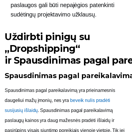
paslaugos gali būti nepajėgios patenkinti
sudėtingų projektavimo užklausų.
Uždirbti pinigų su
„Dropshipping“
ir
Spausdinimas pagal par
Spausdinimas pagal pareikalavim
Spausdinimas pagal pareikalavimą
yra prieinamesnis
daugeliui mažų įmonių, nes yra
beveik nulis
pradėti
susijusių išlaidų
.
Spausdinimas pagal pareikalavimą
paslaugų kainos yra daug mažesnės
pradėti
išlaidų ir
pasirūpins visais siuntimo poreikiais vienoje vietoje. Tik jei