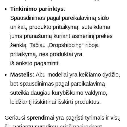
Tinkinimo parinktys
:
Spausdinimas pagal pareikalavimą
siūlo
unikalų produkto pritaikymą, suteikdama
jums pranašumą kuriant asmeninį prekės
ženklą. Tačiau „Dropshipping“ riboja
pritaikymą, nes produktai yra
iš anksto pagaminti.
Mastelis
: Abu modeliai yra keičiamo dydžio,
bet
spausdinimas pagal pareikalavimą
suteikia daugiau kūrybiškumo valdymo,
leidžiantį išskirtinai išskirti produktus.
Geriausi sprendimai yra pagrįsti tyrimais ir visų
šių variantų suradimu prieš pasirenkant