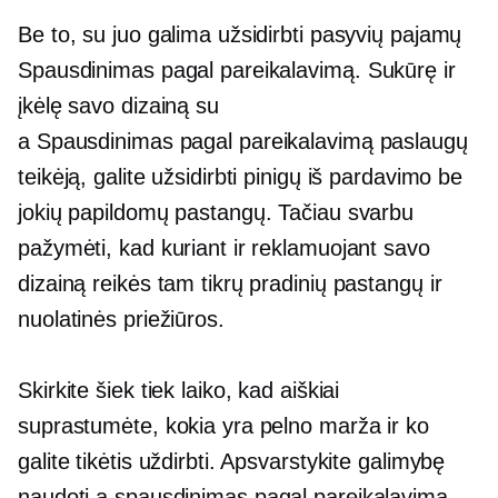
Be to, su juo galima užsidirbti pasyvių pajamų
Spausdinimas pagal pareikalavimą.
Sukūrę ir
įkėlę savo dizainą su
a
Spausdinimas pagal pareikalavimą
paslaugų
teikėją, galite užsidirbti pinigų iš pardavimo be
jokių papildomų pastangų. Tačiau svarbu
pažymėti, kad kuriant ir reklamuojant savo
dizainą reikės tam tikrų pradinių pastangų ir
nuolatinės priežiūros.
Skirkite šiek tiek laiko, kad aiškiai
suprastumėte, kokia yra pelno marža ir ko
galite tikėtis uždirbti. Apsvarstykite galimybę
naudoti a
spausdinimas pagal pareikalavimą