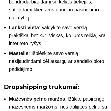
bendradarbiaudami su keliais tiekėjais,
suteikdami klientams daugiau pasirinkimo
galimybių.
Lanksti vieta
: valdykite savo verslą
praktiškai bet kur. Viskas, ko jums reikia, yra
interneto ryšys.
Mastelis
: Išplėskite savo verslą
nesijaudindami dėl atsargų ar sandėlio ploto
padidėjimo.
Dropshipping trūkumai:
Mažesnės pelno maržos
: Būkite pasirengę
mažesnėms maržoms, nes dalijatės pelnu su