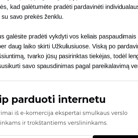
ės, kad galėtumėte pradėti pardavinėti individualau
 su savo prekės ženklu.
 galėsite pradėti vykdyti vos keliais paspaudimais 
er daug laiko skirti
Užkuliusiuose.
Viską po pardav
išsiuntimą, tvarko jūsų pasirinktas tiekėjas, todėl len
susikurti savo
spausdinimas pagal pareikalavimą
ver
ip parduoti internetu
rimai iš
e-komercija
ekspertai smulkaus verslo
inkams ir trokštantiems verslininkams.