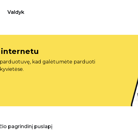
Valdyk
 internetu
ę parduotuvę, kad galėtumėte parduoti
ekyvietėse.
aščio pagrindinį puslapį