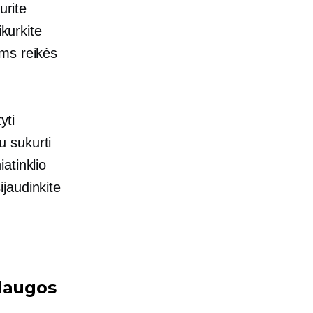
urite
ikurkite
ums reikės
yti
u sukurti
atinklio
sijaudinkite
slaugos