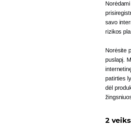
Norėdami k
prisiregis
savo inte
rizikos pl
Norėsite p
puslapį. 
internetin
patirties l
dėl produk
žingsniuos
2 veik