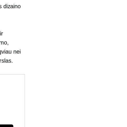
s dizaino
ir
imo,
gviau nei
slas.