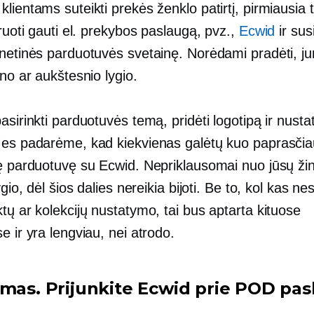
lientams suteikti prekės ženklo patirtį, pirmiausia t
truoti gauti el. prekybos paslaugą, pvz.,
Ecwid
ir sus
rnetinės parduotuvės svetainę. Norėdami pradėti, j
ano ar aukštesnio lygio.
asirinkti parduotuvės temą, pridėti logotipą ir nustat
Mes padarėme, kad kiekvienas galėtų kuo paprasčia
ę parduotuvę su Ecwid. Nepriklausomai nuo jūsų žini
ygio, dėl šios dalies nereikia bijoti. Be to, kol kas ne
tų ar kolekcijų nustatymo, tai bus aptarta kituose
e ir yra lengviau, nei atrodo.
smas. Prijunkite Ecwid prie POD pa