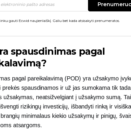
Prenumeruo
inku gauti Ecwid naujienlaiškį. Galiu bet kada atsisakyti prenumeratos.
ra spausdinimas pagal
ikalavimą?
mas pagal pareikalavimą
(POD) yra užsakymo įvy
i prekės spausdinamos ir už jas sumokama tik tada,
s užsakymas, neatsižvelgiant į užsakymo sumą. Ta
vengti rizikingų investicijų, išbandyti rinką ir visiška
i brangių minimalaus kiekio užsakymų ir pinigų, šva
toms atsargoms.