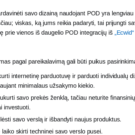
ardavinėti savo dizainą naudojant POD yra lengviau 
iau; viskas, ką jums reikia padaryti, tai prijungti s
 prie vienos iš daugelio POD integracijų iš
„Ecwid“
mas pagal pareikalavimą
gali būti puikus pasirinkima
kurti internetinę parduotuvę ir parduoti individualų d
laujant minimalaus užsakymo kiekio.
sukurti savo prekės ženklą, tačiau neturite finansini
ai investuoti.
lėsti savo verslą ir išbandyti naujus produktus.
 laiko skirti techninei savo verslo pusei.