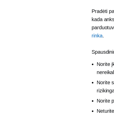
Pradėti p
kada anksč
parduotuvę
rinka
.
Spausdini
Norite į
nereika
Norite 
riziking
Norite p
Neturite