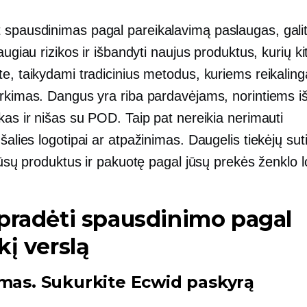
t
spausdinimas pagal pareikalavimą
paslaugas, galit
daugiau rizikos ir išbandyti naujus produktus, kurių ki
e, taikydami tradicinius metodus, kuriems reikalin
irkimas. Dangus yra riba pardavėjams, norintiems i
kas ir nišas su POD. Taip pat nereikia nerimauti
 šalies
logotipai ar atpažinimas. Daugelis tiekėjų sut
 jūsų produktus ir pakuotę pagal jūsų prekės ženklo l
pradėti spausdinimo pagal
kį verslą
smas. Sukurkite Ecwid paskyrą