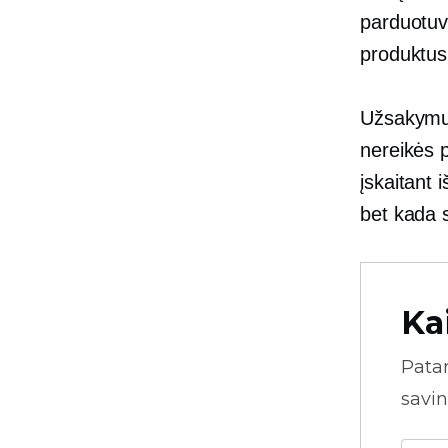
parduotuv
produktus
Užsakymus
nereikės p
įskaitant 
bet kada 
Ka
Pata
savin