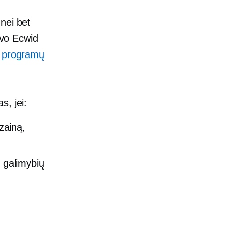
nei bet
avo Ecwid
 programų
s, jei:
izainą,
ų galimybių