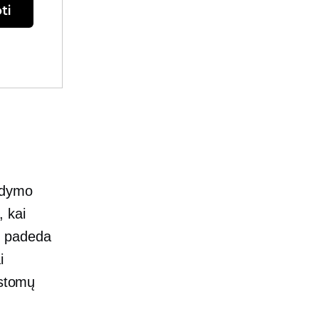
ti
kdymo
 kai
i padeda
i
istomų