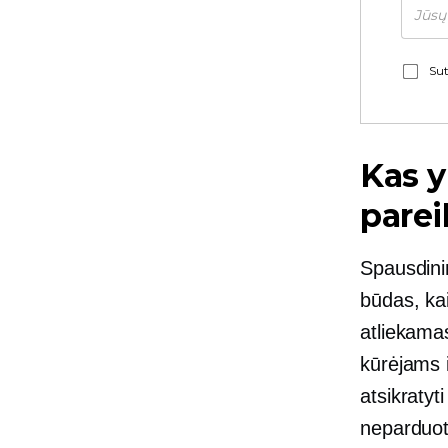
Sut
Kas y
pare
Spausdini
būdas, ka
atliekama
kūrėjams iš
atsikratyt
neparduo