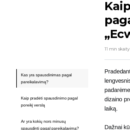
Kaip
paga
„Ecw
11 min skaity
Pradedan
Kas yra spausdinimas pagal
lengvesni
pareikalavimą?
padarėme 
Kaip pradėti spausdinimo pagal
dizaino pr
poreikį verslą
laiką.
Ar yra kokių nors minusų
Dažnai kūr
spausdinti pagal pareikalavimą?