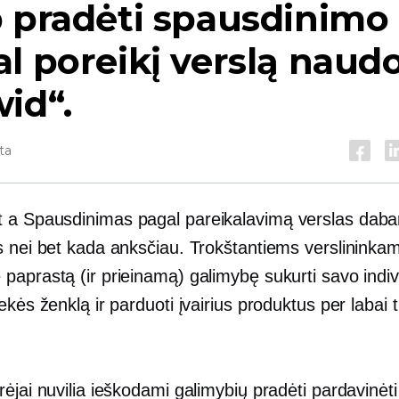
 pradėti spausdinimo
l poreikį verslą naud
id“.
ta
t a
Spausdinimas pagal pareikalavimą
verslas daba
s nei bet kada anksčiau. Trokštantiems verslininka
paprastą (ir prieinamą) galimybę sukurti savo indi
ekės ženklą ir parduoti įvairius produktus per labai
ėjai nuvilia ieškodami galimybių pradėti pardavinėt