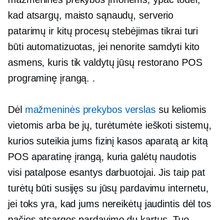
kad atsargų, maisto sąnaudų, serverio
patarimų ir kitų procesų stebėjimas tikrai turi
būti automatizuotas, jei nenorite samdyti kito
asmens, kuris tik valdytų jūsų restorano POS
programinę įrangą. .
Dėl
mažmeninės prekybos verslas
su keliomis
vietomis arba be jų, turėtumėte ieškoti sistemų,
kurios suteikia jums fizinį kasos aparatą ar kitą
POS aparatinę įrangą, kuria galėtų naudotis
visi patalpose esantys darbuotojai. Jis taip pat
turėtų būti susijęs su jūsų pardavimu internetu,
jei toks yra, kad jums nereikėtų jaudintis dėl tos
pačios atsargos pardavimo du kartus. Tuo