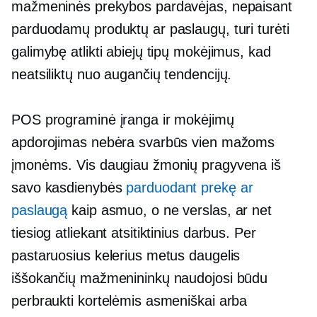
mažmeninės prekybos pardavėjas, nepaisant
parduodamų produktų ar paslaugų, turi turėti
galimybę atlikti abiejų tipų mokėjimus, kad
neatsiliktų nuo augančių tendencijų.
POS programinė įranga ir mokėjimų
apdorojimas nebėra svarbūs vien mažoms
įmonėms. Vis daugiau žmonių pragyvena iš
savo kasdienybės
parduodant prekę ar
paslaugą
kaip asmuo, o ne verslas, ar net
tiesiog atliekant atsitiktinius darbus. Per
pastaruosius kelerius metus daugelis
iššokančių mažmenininkų naudojosi būdu
perbraukti kortelėmis asmeniškai arba