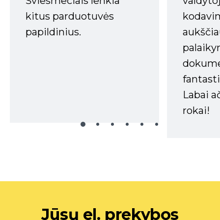
Šviesmečiais lenkia
valdyto
kitus parduotuvės
kodavim
papildinius.
aukščia
palaiky
dokume
fantasti
Labai a
rokai!
Jūsų el. prekybos