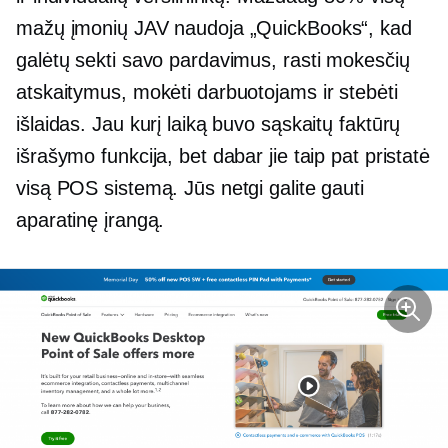
mažų įmonių JAV naudoja „QuickBooks“, kad
galėtų sekti savo pardavimus, rasti mokesčių
atskaitymus, mokėti darbuotojams ir stebėti
išlaidas. Jau kurį laiką buvo sąskaitų faktūrų
išrašymo funkcija, bet dabar jie taip pat pristatė
visą POS sistemą. Jūs netgi galite gauti
aparatinę įrangą.