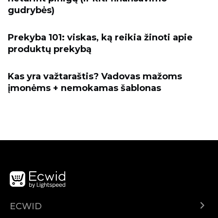
gudrybės)
Prekyba 101: viskas, ką reikia žinoti apie
produktų prekybą
Kas yra važtaraštis? Vadovas mažoms
įmonėms + nemokamas šablonas
ECWID