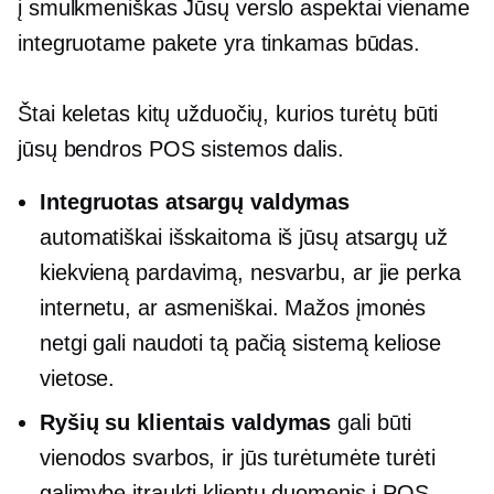
į
smulkmeniškas
Jūsų verslo aspektai viename
integruotame pakete yra tinkamas būdas.
Štai keletas kitų užduočių, kurios turėtų būti
jūsų bendros POS sistemos dalis.
Integruotas atsargų valdymas
automatiškai išskaitoma iš jūsų atsargų už
kiekvieną pardavimą, nesvarbu, ar jie perka
internetu, ar
asmeniškai.
Mažos įmonės
netgi gali naudoti tą pačią sistemą keliose
vietose.
Ryšių su klientais valdymas
gali būti
vienodos svarbos, ir jūs turėtumėte turėti
galimybę įtraukti klientų duomenis į POS