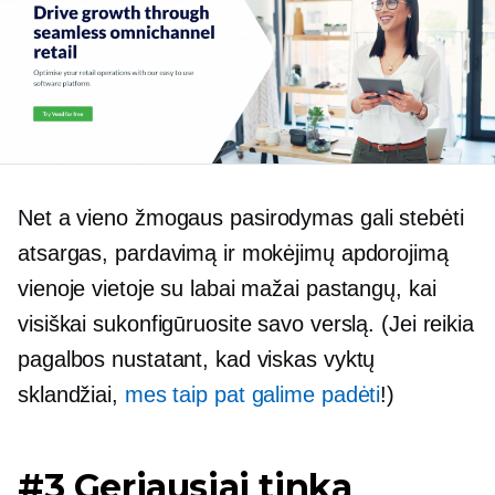
Net a
vieno žmogaus pasirodymas
gali stebėti
atsargas, pardavimą ir mokėjimų apdorojimą
vienoje vietoje su labai mažai pastangų, kai
visiškai sukonfigūruosite savo verslą. (Jei reikia
pagalbos nustatant, kad viskas vyktų
sklandžiai,
mes taip pat galime padėti
!)
#3 Geriausiai tinka