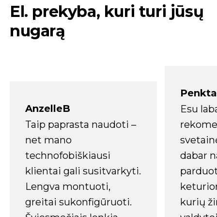
El. prekyba, kuri turi jūsų
nugarą
Penkta
AnzelleB
Esu lab
Taip paprasta naudoti –
rekomen
net mano
svetain
technofobiškiausi
dabar n
klientai gali susitvarkyti.
parduot
Lengva montuoti,
keturio
greitai sukonfigūruoti.
kurių ži