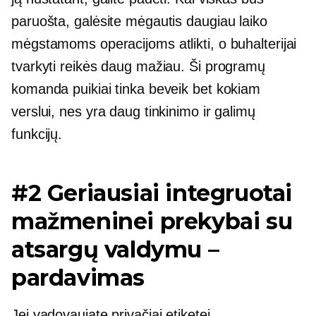
paruošta, galėsite mėgautis daugiau laiko
mėgstamoms operacijoms atlikti, o buhalterijai
tvarkyti reikės daug mažiau. Ši programų
komanda puikiai tinka beveik bet kokiam
verslui, nes yra daug tinkinimo ir galimų
funkcijų.
#2 Geriausiai integruotai
mažmeninei prekybai su
atsargų valdymu –
pardavimas
Jei vadovaujate privačiai etiketei