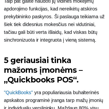
Taip pat galite naudoti jų vidines mokėjimų
apdorojimo funkcijas, kad nereikėtų atskiros
prekybininko paskyros. Ši paslauga teikiama už
šiek tiek didesnius mokesčius nei vidutiniai,
tačiau gali būti verta išlaidų, kad viskas būtų
sinchronizuota ir integruota į vieną sistemą.
5 geriausiai tinka
mažoms įmonėms –
„Quickbooks POS“.
"QuickBooks"
yra populiariausia buhalterinės
apskaitos programinė įranga tarp mažų įmonių
ir individualių verslininkų. Maždaug 80% visų