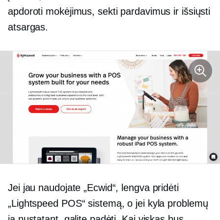
apdoroti mokėjimus, sekti pardavimus ir išsiųsti
atsargas.
Jei jau naudojate „Ecwid“, lengva pridėti
„Lightspeed POS“ sistemą, o jei kyla problemų
ją nustatant, galite padėti. Kai viskas bus