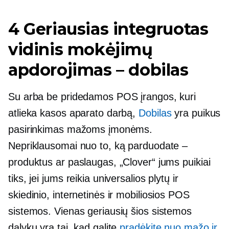
4 Geriausias integruotas
vidinis mokėjimų
apdorojimas – dobilas
Su arba be pridedamos POS įrangos, kuri
atlieka kasos aparato darbą,
Dobilas
yra puikus
pasirinkimas mažoms įmonėms.
Nepriklausomai nuo to, ką parduodate –
produktus ar paslaugas, „Clover“ jums puikiai
tiks, jei jums reikia universalios plytų ir
skiedinio, internetinės ir mobiliosios POS
sistemos. Vienas geriausių šios sistemos
dalykų yra tai, kad galite
pradėkite nuo mažo ir