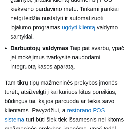
kiekvieno pardavimo metu. Tinkami įrankiai
netgi leidžia nustatyti ir automatizuoti
lojalumo programas
ugdyti klientą
valdymo
santykiai.
Darbuotojų valdymas
Taip pat svarbu, ypač
jei mokėjimus tvarkysite naudodami
integruotą kasos aparatą.
Tam tikrų tipų mažmeninės prekybos įmonės
turėtų atsižvelgti į kai kuriuos kitus poreikius,
būdingus tai, ką jos parduoda ar teikia savo
klientams. Pavyzdžiui, a
restorano POS
sistema
turi būti šiek tiek išsamesnis nei kitoms
mažmeninės prekybos įmonėms, ypač todėl,