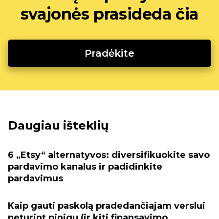
svajonės prasideda čia
Pradėkite
Daugiau išteklių
6 „Etsy“ alternatyvos: diversifikuokite savo
pardavimo kanalus ir padidinkite
pardavimus
Kaip gauti paskolą pradedančiajam verslui
neturint pinigų (ir kiti finansavimo