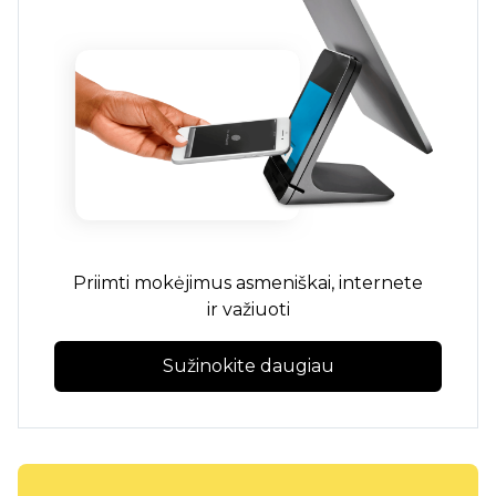
Priimti mokėjimus
asmeniškai,
internete
ir
važiuoti
Sužinokite daugiau