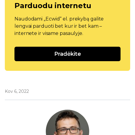
Parduodu internetu
Naudodami „Ecwid“ el. prekybą galite
lengvai parduoti bet kur ir bet kam –
internete ir visame pasaulyje.
Pradėkite
Kov 6, 2022