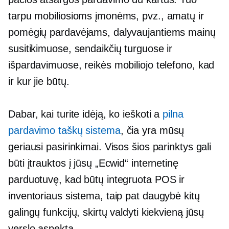
tarpu mobiliosioms įmonėms, pvz., amatų ir
pomėgių pardavėjams, dalyvaujantiems mainų
susitikimuose, sendaikčių turguose ir
išpardavimuose, reikės mobiliojo telefono, kad
ir kur jie būtų.
Dabar, kai turite idėją, ko ieškoti a
pilna
pardavimo taškų sistema
, čia yra mūsų
geriausi pasirinkimai. Visos šios parinktys gali
būti įtrauktos į jūsų „Ecwid“ internetinę
parduotuvę, kad būtų integruota POS ir
inventoriaus sistema, taip pat daugybė kitų
galingų funkcijų, skirtų valdyti kiekvieną jūsų
verslo aspektą.