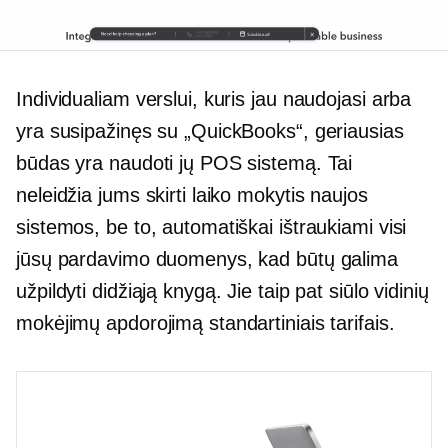
Individualiam verslui, kuris jau naudojasi arba
yra susipažinęs su „QuickBooks“, geriausias
būdas yra naudoti jų POS sistemą. Tai
neleidžia jums skirti laiko mokytis naujos
sistemos, be to, automatiškai ištraukiami visi
jūsų pardavimo duomenys, kad būtų galima
užpildyti didžiąją knygą. Jie taip pat siūlo vidinių
mokėjimų apdorojimą standartiniais tarifais.