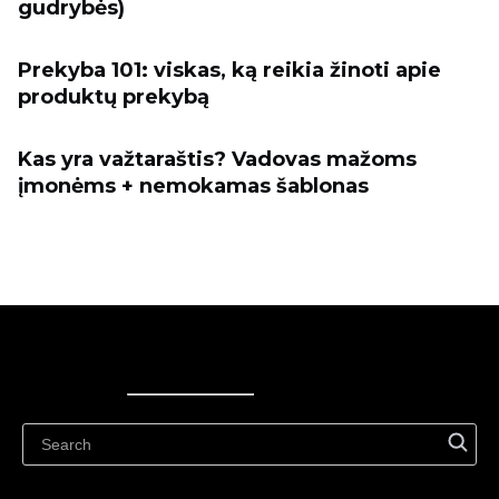
gudrybės)
Prekyba 101: viskas, ką reikia žinoti apie
produktų prekybą
Kas yra važtaraštis? Vadovas mažoms
įmonėms + nemokamas šablonas
Ecwid
Ecwid
Ecwidi ajaveeb
Abikeskus