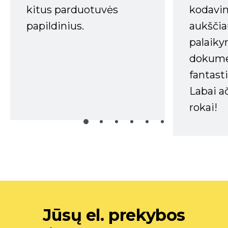
kitus parduotuvės
kodavim
papildinius.
aukščia
palaiky
dokume
fantasti
Labai a
rokai!
Jūsų el. prekybos