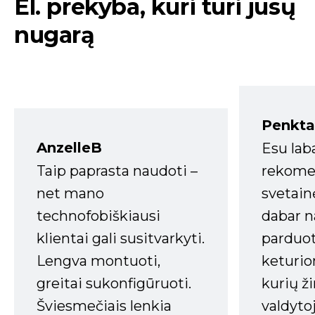
El. prekyba, kuri turi jūsų
nugarą
Penkta
AnzelleB
Esu lab
Taip paprasta naudoti –
rekomen
net mano
svetain
technofobiškiausi
dabar n
klientai gali susitvarkyti.
parduot
Lengva montuoti,
keturio
greitai sukonfigūruoti.
kurių ži
Šviesmečiais lenkia
valdyto