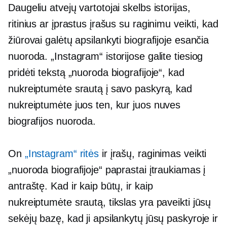
Daugeliu atvejų vartotojai skelbs istorijas,
ritinius ar įprastus įrašus su raginimu veikti, kad
žiūrovai galėtų apsilankyti biografijoje esančia
nuoroda. „Instagram“ istorijose galite tiesiog
pridėti tekstą „nuoroda biografijoje“, kad
nukreiptumėte srautą į savo paskyrą, kad
nukreiptumėte juos ten, kur juos nuves
biografijos nuoroda.
On
„Instagram“ ritės
ir įrašų, raginimas veikti
„nuoroda biografijoje“ paprastai įtraukiamas į
antraštę. Kad ir kaip būtų, ir kaip
nukreiptumėte srautą, tikslas yra paveikti jūsų
sekėjų bazę, kad ji apsilankytų jūsų paskyroje ir