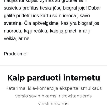
naujas funkcijas: žymas su grotelėmis ir
susietus profilius tiesiai jūsų biografijoje! Dabar
galite pridėti juos kartu su nuoroda į savo
svetainę. Čia apžvelgsime, kas yra biografijos
nuoroda, ką ji reiškia, kaip ją pridėti ir ar ji
veikia, ar ne.
Pradėkime!
Kaip parduoti internetu
Patarimai iš
e-komercija
ekspertai smulkaus
verslo savininkams ir trokštantiems
verslininkams.