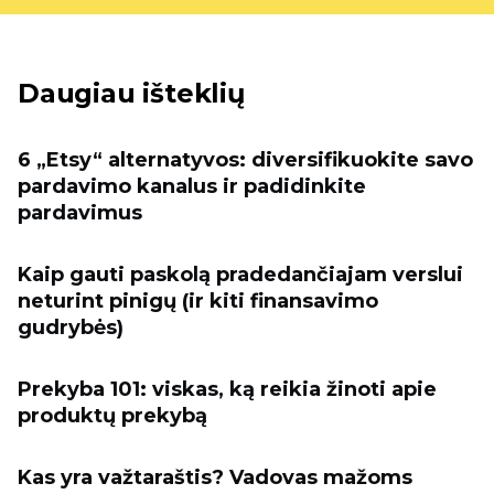
Daugiau išteklių
6 „Etsy“ alternatyvos: diversifikuokite savo
pardavimo kanalus ir padidinkite
pardavimus
Kaip gauti paskolą pradedančiajam verslui
neturint pinigų (ir kiti finansavimo
gudrybės)
Prekyba 101: viskas, ką reikia žinoti apie
produktų prekybą
Kas yra važtaraštis? Vadovas mažoms