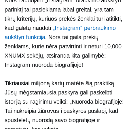
Nors naudojant „Instagram“ braukimo aukštyn
parinktį tai pasiekiama labai greitai, yra tam
tikrų kriterijų, kuriuos prekės ženklai turi atitikti,
kad galėtų naudoti
„Instagram“ perbraukimo
aukštyn funkcija
. Nors tai gaila prekių
ženklams, kurie nėra patvirtinti ir neturi 10,000
XNUMX sekėjų, atsiranda kita galimybė:
Instagram nuoroda biografijoje!
Tikriausiai milijoną kartų matėte šią praktiką.
Jūsų mėgstamiausia paskyra gali paskelbti
istoriją su raginimu veikti: „Nuoroda biografijoje!
Tai nukreipia žiūrovus į paskyros puslapį, kad
spustelėtų nuorodą savo biografijoje ir