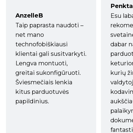
Penkta
AnzelleB
Esu lab
Taip paprasta naudoti –
rekomen
net mano
svetain
technofobiškiausi
dabar n
klientai gali susitvarkyti.
parduot
Lengva montuoti,
keturio
greitai sukonfigūruoti.
kurių ži
Šviesmečiais lenkia
valdyto
kitus parduotuvės
kodavim
papildinius.
aukščia
palaiky
dokume
fantasti