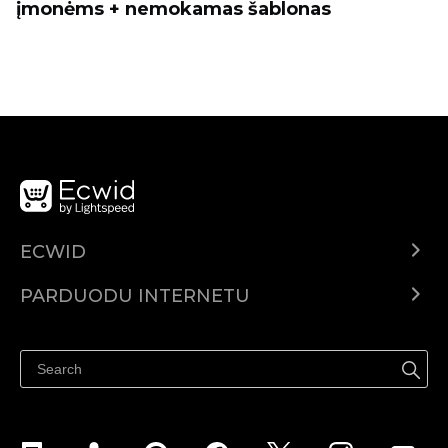
įmonėms + nemokamas šablonas
ECWID
Ecwid.com
PARDUODU INTERNETU
Kainodara
Parduodu visur
Pagalbos centras
Parduodu Facebook
Parduodu Instagram