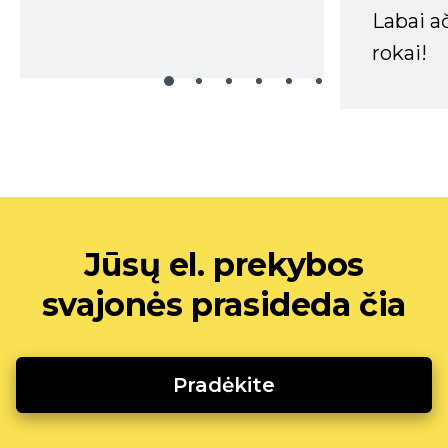
Labai a
rokai!
Jūsų el. prekybos
svajonės prasideda čia
Pradėkite