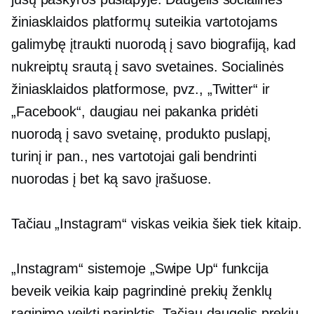
žiniasklaidos platformų suteikia vartotojams
galimybę įtraukti nuorodą į savo biografiją, kad
nukreiptų srautą į savo svetaines. Socialinės
žiniasklaidos platformose, pvz., „Twitter“ ir
„Facebook“, daugiau nei pakanka pridėti
nuorodą į savo svetainę, produkto puslapį,
turinį ir pan., nes vartotojai gali bendrinti
nuorodas į bet ką savo įrašuose.
Tačiau „Instagram“ viskas veikia šiek tiek kitaip.
„Instagram“ sistemoje „Swipe Up“ funkcija
beveik veikia kaip pagrindinė prekių ženklų
raginimo veikti parinktis. Tačiau daugelis prekių