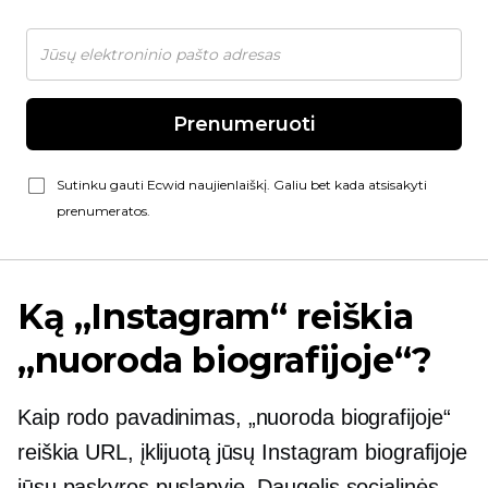
Prenumeruoti
Sutinku gauti Ecwid naujienlaiškį. Galiu bet kada atsisakyti
prenumeratos.
Ką „Instagram“ reiškia
„nuoroda biografijoje“?
Kaip rodo pavadinimas, „nuoroda biografijoje“
reiškia URL, įklijuotą jūsų Instagram biografijoje
jūsų paskyros puslapyje. Daugelis socialinės