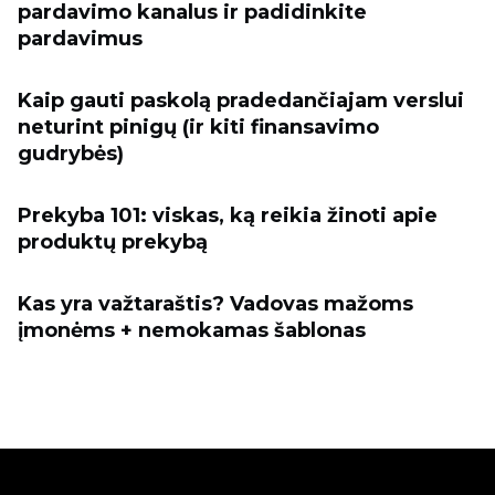
pardavimo kanalus ir padidinkite
pardavimus
Kaip gauti paskolą pradedančiajam verslui
neturint pinigų (ir kiti finansavimo
gudrybės)
Prekyba 101: viskas, ką reikia žinoti apie
produktų prekybą
Kas yra važtaraštis? Vadovas mažoms
įmonėms + nemokamas šablonas