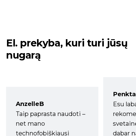
El. prekyba, kuri turi jūsų
nugarą
Penkta
AnzelleB
Esu lab
Taip paprasta naudoti –
rekomen
net mano
svetain
technofobiškiausi
dabar n