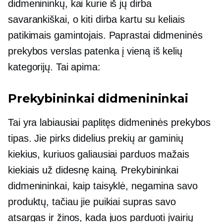
didmenininkų, kai kurie iš jų dirba
savarankiškai, o kiti dirba kartu su keliais
patikimais gamintojais. Paprastai didmeninės
prekybos verslas patenka į vieną iš kelių
kategorijų. Tai apima:
Prekybininkai didmenininkai
Tai yra labiausiai paplitęs didmeninės prekybos
tipas. Jie pirks didelius prekių ar gaminių
kiekius, kuriuos galiausiai parduos mažais
kiekiais už didesnę kainą. Prekybininkai
didmenininkai, kaip taisyklė, negamina savo
produktų, tačiau jie puikiai supras savo
atsargas ir žinos, kada juos parduoti įvairių