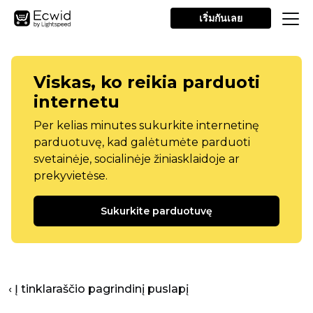
เริ่มกันเลย
Viskas, ko reikia parduoti
internetu
Per kelias minutes sukurkite internetinę
parduotuvę, kad galėtumėte parduoti
svetainėje, socialinėje žiniasklaidoje ar
prekyvietėse.
Sukurkite parduotuvę
‹ Į tinklaraščio pagrindinį puslapį