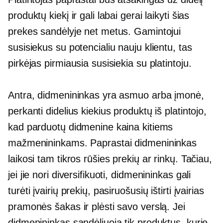
produktų kiekį ir gali labai gerai laikyti šias
prekes sandėlyje net metus. Gamintojui
susisiekus su potencialiu nauju klientu, tas
pirkėjas pirmiausia susisiekia su platintoju.
Antra, didmenininkas yra asmuo arba įmonė,
perkanti didelius kiekius produktų iš platintojo,
kad parduotų didmenine kaina kitiems
mažmenininkams. Paprastai didmenininkas
laikosi tam tikros rūšies prekių ar rinkų. Tačiau,
jei jie nori diversifikuoti, didmenininkas gali
turėti įvairių prekių, pasiruošusių ištirti įvairias
pramonės šakas ir plėsti savo verslą. Jei
didmenininkas sandėliuoja tik produktus, kurie