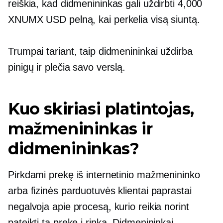
reiškia, kad didmenininkas gali uždirbti 4,000
XNUMX USD pelną, kai perkelia visą siuntą.
Trumpai tariant, taip didmenininkai uždirba
pinigų ir plečia savo verslą.
Kuo skiriasi platintojas,
mažmenininkas ir
didmenininkas?
Pirkdami prekę iš internetinio mažmenininko
arba fizinės parduotuvės klientai paprastai
negalvoja apie procesą, kurio reikia norint
pateikti tą prekę į rinką. Didmenininkai,