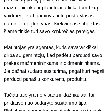
mažmenininkai ir platintojai atlieka tam tikrą
vaidmenį, kad gaminys būtų pristatytas iš
gamintojo ir į lentynas. Kiekvienas subjektas
šiame tinkle turi savo konkrečias pareigas.
Platintojas yra agentas, kuris savarankiškai
dirba su gamintoju, kad padėtų parduoti savo
prekes mažmenininkams ir didmenininkams.
Jie dažnai sudaro susitarimą, pagal kurį negali
parduoti panašių konkurentų produktų.
Tačiau taip yra ne visada ir dažniausiai tai
priklauso nuo sudaryto susitarimo tipo.
Platintojas paprastai bus atsakingas už didelį