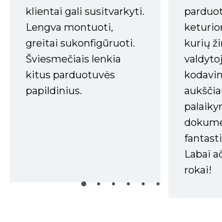
klientai gali susitvarkyti.
parduot
Lengva montuoti,
keturio
greitai sukonfigūruoti.
kurių ži
Šviesmečiais lenkia
valdyto
kitus parduotuvės
kodavim
papildinius.
aukščia
palaiky
dokume
fantasti
Labai a
rokai!