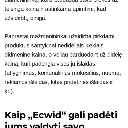
teisingą kainą ir atitinkama apimtimi, kad
užsidirbtų pinigų.
Paprastai mažmenininkai užsidirba pirkdami
produktus santykinai nedideliais kiekiais
didmenine kaina, o vėliau parduodant už didelę
kainą, kuri padengia visas jų išlaidas
(atlyginimus, komunalinius mokesčius, nuomą,
reklamos išlaidas, kitas pridėtines išlaidas ir
kt.).
Kaip „Ecwid“ gali padėti
jums valdyti savo