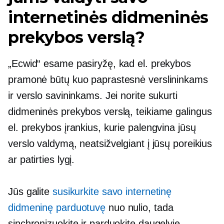
internetinės didmeninės
prekybos verslą?
„Ecwid“ esame pasiryžę, kad el. prekybos
pramonė būtų kuo paprastesnė verslininkams
ir verslo savininkams. Jei norite sukurti
didmeninės prekybos verslą, teikiame galingus
el. prekybos įrankius, kurie palengvina jūsų
verslo valdymą, neatsižvelgiant į jūsų poreikius
ar patirties lygį.
Jūs galite
susikurkite savo internetinę
didmeninę parduotuvę
nuo nulio, tada
sinchronizuokite ir parduokite daugelyje