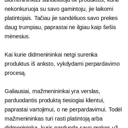
nekonkuruoja su savo gamintoju, jie laikomi
platintojais. Tačiau jie sandėliuos savo prekes
daug trumpiau, paprastai ne ilgiau kaip šešis
mėnesius.
Kai kurie didmenininkai netgi surenka
produktus iš anksto, vykdydami perpardavimo
procesą.
Galiausiai, mažmenininkai yra verslas,
parduodantis produktą tiesiogiai klientui,
paprastai vartojimui, o ne perpardavimui. Todėl
mažmenininkas turi rasti platintoją arba
didmenininką, kuris parduoda savo prekes už