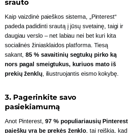
srauto
Kaip vaizdinė paieškos sistema, „Pinterest“
padeda padidinti srautą į jūsų svetainę, taigi ir
daugiau verslo – net labiau nei bet kuri kita
socialinės žiniasklaidos platforma. Tiesą
sakant,
85 % savaitinių segtukų pirko ką
nors pagal smeigtukus, kuriuos mato iš
prekių ženklų
, iliustruojantis eismo kokybę.
3. Pagerinkite savo
pasiekiamumą
Anot Pinterest,
97 % populiariausių Pinterest
paieškų yra be prekės ženklo
, tai reiškia, kad