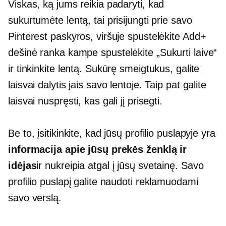
Viskas, ką jums reikia padaryti, kad
sukurtumėte lentą, tai prisijungti prie savo
Pinterest paskyros, viršuje spustelėkite Add+
dešinė ranka
kampe spustelėkite „Sukurti laive“
ir tinkinkite lentą. Sukūrę smeigtukus, galite
laisvai dalytis jais savo lentoje. Taip pat galite
laisvai nuspręsti, kas gali jį prisegti.
Be to, įsitikinkite, kad jūsų profilio puslapyje yra
informacija apie jūsų prekės ženklą ir
idėjas
ir nukreipia atgal į jūsų svetainę. Savo
profilio puslapį galite naudoti reklamuodami
savo verslą.