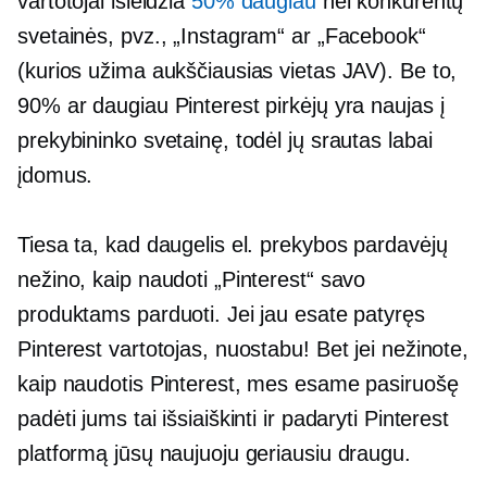
vartotojai išleidžia
50% daugiau
nei konkurentų
svetainės, pvz., „Instagram“ ar „Facebook“
(kurios užima aukščiausias vietas JAV). Be to,
90% ar daugiau Pinterest pirkėjų yra
naujas
į
prekybininko svetainę, todėl jų srautas labai
įdomus.
Tiesa ta, kad daugelis el. prekybos pardavėjų
nežino, kaip naudoti „Pinterest“ savo
produktams parduoti. Jei jau esate patyręs
Pinterest vartotojas, nuostabu! Bet jei nežinote,
kaip naudotis Pinterest, mes esame pasiruošę
padėti jums tai išsiaiškinti ir padaryti Pinterest
platformą jūsų naujuoju geriausiu draugu.