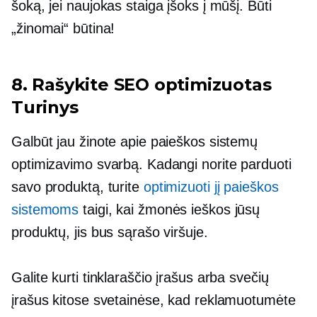
šoką, jei naujokas staiga įšoks į mūšį. Būti
„žinomai“ būtina!
8. Rašykite
SEO optimizuotas
Turinys
Galbūt jau žinote apie paieškos sistemų
optimizavimo svarbą. Kadangi norite parduoti
savo produktą, turite
optimizuoti jį paieškos
sistemoms
taigi, kai žmonės ieškos jūsų
produktų, jis bus sąrašo viršuje.
Galite kurti tinklaraščio įrašus arba svečių
įrašus kitose svetainėse, kad reklamuotumėte