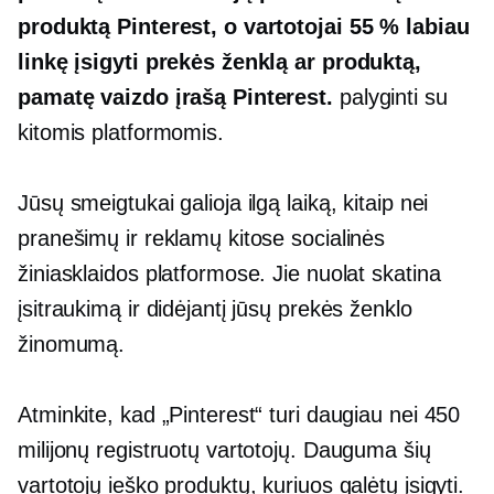
produktą Pinterest, o vartotojai 55 % labiau
linkę įsigyti prekės ženklą ar produktą,
pamatę vaizdo įrašą Pinterest.
palyginti su
kitomis platformomis.
Jūsų smeigtukai galioja ilgą laiką, kitaip nei
pranešimų ir reklamų kitose socialinės
žiniasklaidos platformose. Jie nuolat skatina
įsitraukimą ir didėjantį jūsų prekės ženklo
žinomumą.
Atminkite, kad „Pinterest“ turi daugiau nei 450
milijonų registruotų vartotojų. Dauguma šių
vartotojų ieško produktų, kuriuos galėtų įsigyti.