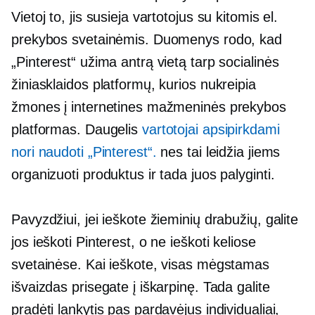
Vietoj to, jis susieja vartotojus su kitomis el.
prekybos svetainėmis. Duomenys rodo, kad
„Pinterest“ užima antrą vietą tarp socialinės
žiniasklaidos platformų, kurios nukreipia
žmones į internetines mažmeninės prekybos
platformas. Daugelis
vartotojai apsipirkdami
nori naudoti „Pinterest“.
nes tai leidžia jiems
organizuoti produktus ir tada juos palyginti.
Pavyzdžiui, jei ieškote žieminių drabužių, galite
jos ieškoti Pinterest, o ne ieškoti keliose
svetainėse. Kai ieškote, visas mėgstamas
išvaizdas prisegate į iškarpinę. Tada galite
pradėti lankytis pas pardavėjus individualiai,