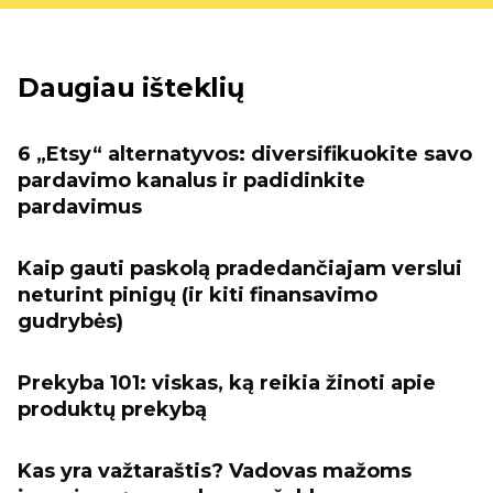
Daugiau išteklių
6 „Etsy“ alternatyvos: diversifikuokite savo
pardavimo kanalus ir padidinkite
pardavimus
Kaip gauti paskolą pradedančiajam verslui
neturint pinigų (ir kiti finansavimo
gudrybės)
Prekyba 101: viskas, ką reikia žinoti apie
produktų prekybą
Kas yra važtaraštis? Vadovas mažoms