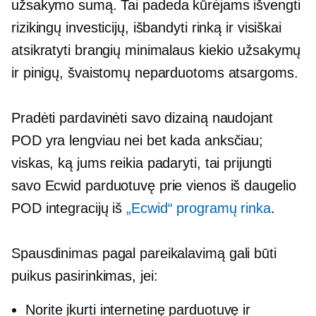
užsakymo sumą. Tai padeda kūrėjams išvengti
rizikingų investicijų, išbandyti rinką ir visiškai
atsikratyti brangių minimalaus kiekio užsakymų
ir pinigų, švaistomų neparduotoms atsargoms.
Pradėti pardavinėti savo dizainą naudojant
POD yra lengviau nei bet kada anksčiau;
viskas, ką jums reikia padaryti, tai prijungti
savo Ecwid parduotuvę prie vienos iš daugelio
POD integracijų iš
„Ecwid“ programų rinka
.
Spausdinimas pagal pareikalavimą
gali būti
puikus pasirinkimas, jei:
Norite įkurti internetinę parduotuvę ir