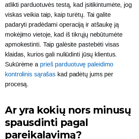
atlikti parduotuvės testą, kad įsitikintumėte, jog
viskas veikia taip, kaip turėtų. Tai galite
padaryti pradėdami operaciją ir atšaukę ją
mokėjimo vietoje, kad iš tikrųjų nebūtumėte
apmokestinti. Taip galėsite pastebėti visas
klaidas, kurios gali nuliūdinti jūsų klientus.
Sukūrėme a
prieš parduotuvę
paleidimo
kontrolinis sąrašas
kad padėtų jums per
procesą.
Ar yra kokių nors minusų
spausdinti pagal
pareikalavimą?