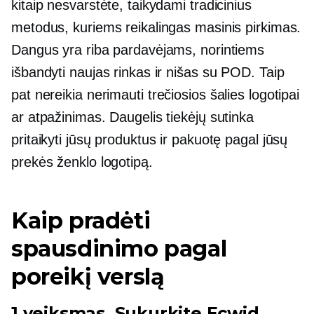
kitaip nesvarstėte, taikydami tradicinius
metodus, kuriems reikalingas masinis pirkimas.
Dangus yra riba pardavėjams, norintiems
išbandyti naujas rinkas ir nišas su POD. Taip
pat nereikia nerimauti
trečiosios šalies
logotipai
ar atpažinimas. Daugelis tiekėjų sutinka
pritaikyti jūsų produktus ir pakuotę pagal jūsų
prekės ženklo logotipą.
Kaip pradėti
spausdinimo pagal
poreikį verslą
1 veiksmas. Sukurkite Ecwid