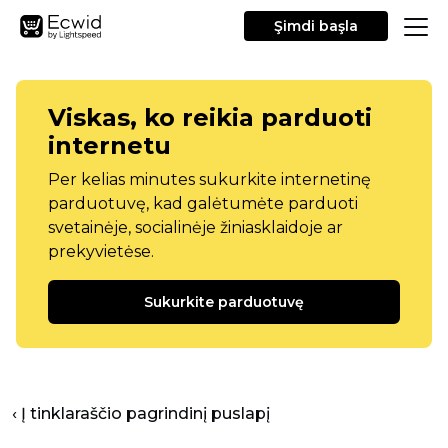
Şimdi başla
Viskas, ko reikia parduoti
internetu
Per kelias minutes sukurkite internetinę
parduotuvę, kad galėtumėte parduoti
svetainėje, socialinėje žiniasklaidoje ar
prekyvietėse.
Sukurkite parduotuvę
‹ Į tinklaraščio pagrindinį puslapį