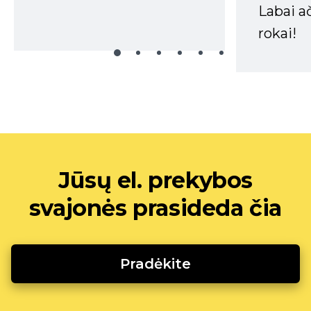
Labai a
rokai!
Jūsų el. prekybos
svajonės prasideda čia
Pradėkite