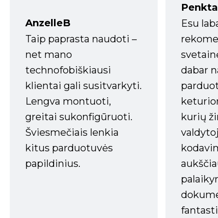
Penkta
AnzelleB
Esu lab
Taip paprasta naudoti –
rekomen
net mano
svetain
technofobiškiausi
dabar n
klientai gali susitvarkyti.
parduot
Lengva montuoti,
keturio
greitai sukonfigūruoti.
kurių ži
Šviesmečiais lenkia
valdyto
kitus parduotuvės
kodavim
papildinius.
aukščia
palaiky
dokume
fantasti