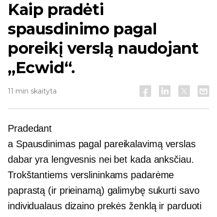
Kaip pradėti
spausdinimo pagal
poreikį verslą naudojant
„Ecwid“.
11 min skaityta
Pradedant
a
Spausdinimas pagal pareikalavimą
verslas
dabar yra lengvesnis nei bet kada anksčiau.
Trokštantiems verslininkams padarėme
paprastą (ir prieinamą) galimybę sukurti savo
individualaus dizaino prekės ženklą ir parduoti