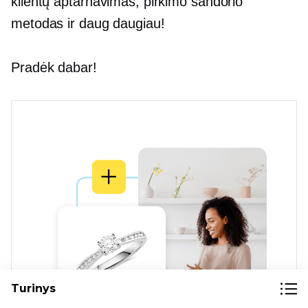
klientų aptarnavimas, pirkimo sandorio
metodas ir daug daugiau!
Pradėk dabar!
Turinys