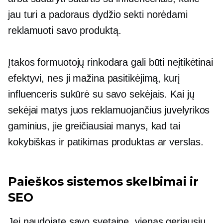
jau turi a
padoraus dydžio
sekti norėdami
reklamuoti savo produktą.
Įtakos formuotojų rinkodara gali būti neįtikėtinai
efektyvi, nes ji mažina pasitikėjimą, kurį
influenceris sukūrė su savo sekėjais. Kai jų
sekėjai matys juos reklamuojančius juvelyrikos
gaminius, jie greičiausiai manys, kad tai
kokybiškas ir patikimas produktas ar verslas.
Paieškos sistemos skelbimai ir
SEO
Jei naudojate savo svetainę, vienas geriausių