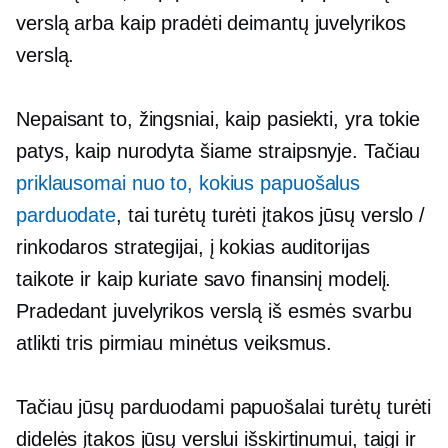
verslą arba kaip pradėti deimantų juvelyrikos
verslą.
Nepaisant to, žingsniai, kaip pasiekti, yra tokie
patys, kaip nurodyta šiame straipsnyje. Tačiau
priklausomai nuo to, kokius papuošalus
parduodate
, tai turėtų turėti įtakos jūsų verslo /
rinkodaros strategijai, į kokias auditorijas
taikote ir kaip kuriate savo finansinį modelį.
Pradedant juvelyrikos verslą iš esmės svarbu
atlikti tris pirmiau minėtus veiksmus.
Tačiau jūsų parduodami papuošalai turėtų turėti
didelės įtakos jūsų verslui išskirtinumui, taigi ir