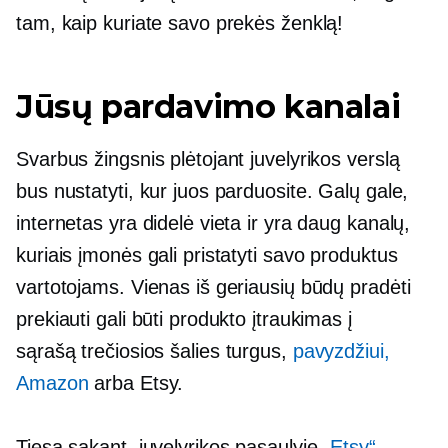
tam, kaip kuriate savo prekės ženklą!
Jūsų pardavimo kanalai
Svarbus žingsnis plėtojant juvelyrikos verslą
bus nustatyti, kur juos parduosite. Galų gale,
internetas yra didelė vieta ir yra daug kanalų,
kuriais įmonės gali pristatyti savo produktus
vartotojams. Vienas iš geriausių būdų pradėti
prekiauti gali būti produkto įtraukimas į
sąrašą
trečiosios šalies
turgus,
pavyzdžiui,
Amazon
arba Etsy.
Tiesą sakant, juvelyrikos pasaulyje
„Etsy“