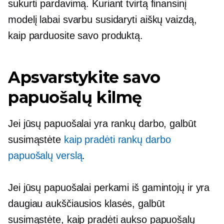
sukurti pardavimą. Kuriant tvirtą finansinį
modelį labai svarbu susidaryti aiškų vaizdą,
kaip parduosite savo produktą.
Apsvarstykite savo
papuošalų kilmę
Jei jūsų papuošalai yra rankų darbo, galbūt
susimąstėte
kaip pradėti rankų darbo
papuošalų verslą
.
Jei jūsų papuošalai perkami iš gamintojų ir yra
daugiau
aukščiausios klasės,
galbūt
susimąstėte, kaip pradėti aukso papuošalų