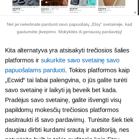
Net jei neketinate parduoti savo papuošalų „Etsy“ svetainėje, kad
gautumėte įkvėpimo. Mokykitės iš geriausių pardavėjų!
Kita alternatyva yra atsisakyti
trečiosios šalies
platformos ir
sukurkite savo svetainę savo
papuošalams parduoti
. Tokios platformos kaip
„Ecwid“ tai labai palengvina, o jūs galite turėti
savo svetainę ir laikyti ją beveik bet kada.
Pradėjus savo svetainę, galite išvengti visų
papildomų mokesčių
trečiosios platformos
pasitraukti iš savo pardavimų. Turėsite šiek tiek
daugiau dirbti kurdami srautą ir auditoriją, nes