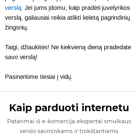
verslą
. Jei jums įdomu, kaip pradėti juvelyrikos
verslą, galiausiai reikia atlikti keletą pagrindinių
žingsnių.
Taigi, džiaukitės! Ne kiekvieną dieną pradedate
savo verslą!
Pasinerkime tiesiai į vidų.
Kaip parduoti internetu
Patarimai iš
e-komercija
ekspertai smulkaus
verslo savininkams ir trokštantiems