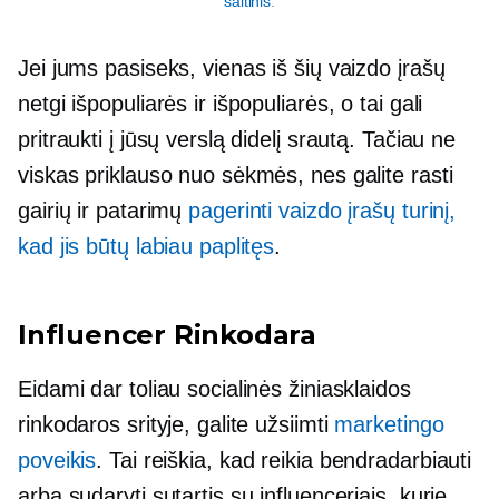
šaltinis
.
Jei jums pasiseks, vienas iš šių vaizdo įrašų
netgi išpopuliarės ir išpopuliarės, o tai gali
pritraukti į jūsų verslą didelį srautą. Tačiau ne
viskas priklauso nuo sėkmės, nes galite rasti
gairių ir patarimų
pagerinti vaizdo įrašų turinį,
kad jis būtų labiau paplitęs
.
Influencer Rinkodara
Eidami dar toliau socialinės žiniasklaidos
rinkodaros srityje, galite užsiimti
marketingo
poveikis
. Tai reiškia, kad reikia bendradarbiauti
arba sudaryti sutartis su influenceriais, kurie