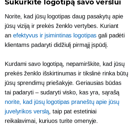
Sukurkite logotipą savo verslui
Norite, kad jūsų logotipas daug pasakytų apie
jūsų viziją ir prekės ženklo vertybes. Kuriant
an
efektyvus ir įsimintinas logotipas
gali padėti
klientams padaryti didžiulį pirmąjį įspūdį.
Kurdami savo logotipą, nepamirškite, kad jūsų
prekės ženklo išskirtinumas ir tikslinė rinka būtų
jūsų sprendimų priešakyje. Geriausias būdas
tai padaryti – sudaryti visko, kas yra, sąrašą
norite, kad jūsų logotipas praneštų apie jūsų
juvelyrikos verslą
, taip pat estetiniai
reikalavimai, kuriuos turite omenyje.