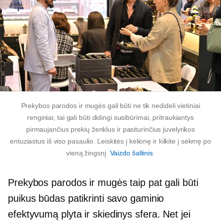
Prekybos parodos ir mugės gali būti ne tik nedideli vietiniai
renginiai; tai gali būti didingi susibūrimai, pritraukiantys
pirmaujančius prekių ženklus ir pasiturinčius juvelyrikos
entuziastus iš viso pasaulio. Leiskitės į kelionę ir kilkite į sėkmę po
vieną žingsnį.
Vaizdo šaltinis
.
Prekybos parodos ir mugės taip pat gali būti
puikus būdas patikrinti savo gaminio
efektyvumą
plyta ir skiedinys
sfera. Net jei