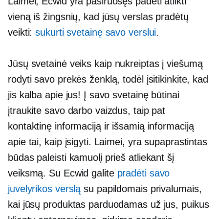
Laimei, Ecwid yra pasiruošęs padėti atlikti
vieną iš žingsnių, kad jūsų verslas pradėtų
veikti:
sukurti svetainę savo verslui
.
Jūsų svetainė veiks kaip
nukreiptas į viešumą
rodyti savo prekės ženklą, todėl įsitikinkite, kad
jis kalba apie jus! Į savo svetainę būtinai
įtraukite savo darbo vaizdus, ​​taip pat
kontaktinę informaciją ir išsamią informaciją
apie tai, kaip įsigyti. Laimei, yra supaprastintas
būdas paleisti kamuolį prieš atliekant šį
veiksmą. Su Ecwid galite
pradėti savo
juvelyrikos verslą
su papildomais privalumais,
kai jūsų produktas parduodamas už jus, puikus