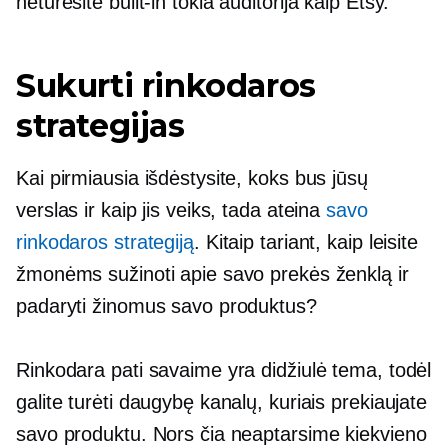
neturėsite
built-in
tokia auditorija kaip Etsy.
Sukurti rinkodaros
strategijas
Kai pirmiausia išdėstysite, koks bus jūsų
verslas ir kaip jis veiks, tada ateina
savo
rinkodaros strategiją
. Kitaip tariant, kaip leisite
žmonėms sužinoti apie savo prekės ženklą ir
padaryti žinomus savo produktus?
Rinkodara pati savaime yra didžiulė tema, todėl
galite turėti daugybę kanalų, kuriais prekiaujate
savo produktu. Nors čia neaptarsime kiekvieno