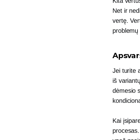
Kita vertu
Net ir ned
vertę. Vert
problemų g
Apsvar
Jei turite
iš variant
dėmesio s
kondicion
Kai įsipar
procesas.