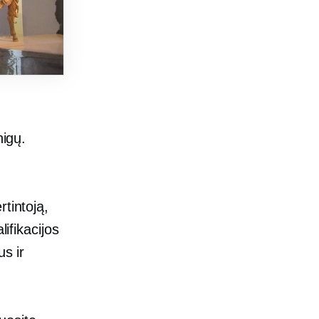
nigų.
.
tintoją,
ifikacijos
us ir