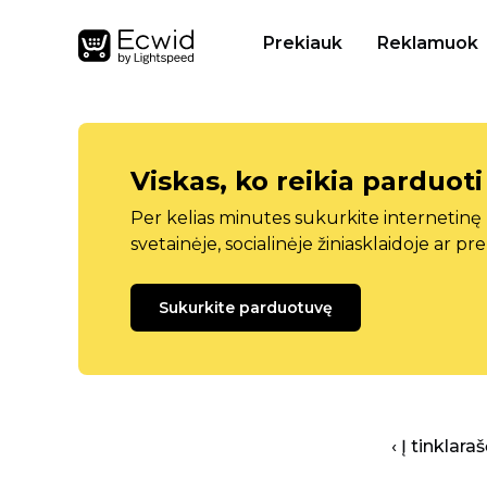
Prekiauk
Reklamuok
Viskas, ko reikia parduoti
Per kelias minutes sukurkite internetin
svetainėje, socialinėje žiniasklaidoje ar pr
Sukurkite parduotuvę
‹ Į tinklar