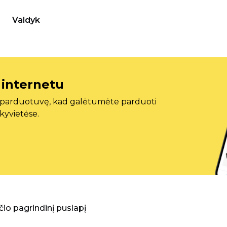
Valdyk
 internetu
ę parduotuvę, kad galėtumėte parduoti
ekyvietėse.
aščio pagrindinį puslapį