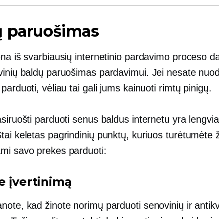
ų paruošimas
na iš svarbiausių internetinio pardavimo proceso da
vinių baldų paruošimas pardavimui. Jei nesate nuod
parduoti, vėliau tai gali jums kainuoti rimtų pinigų.
siruošti parduoti senus baldus internetu yra lengvia
ai keletas pagrindinių punktų, kuriuos turėtumėte ž
mi savo prekes parduoti:
e įvertinimą
ote, kad žinote norimų parduoti senovinių ir antikv