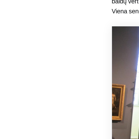
baldų vert
Viena sen