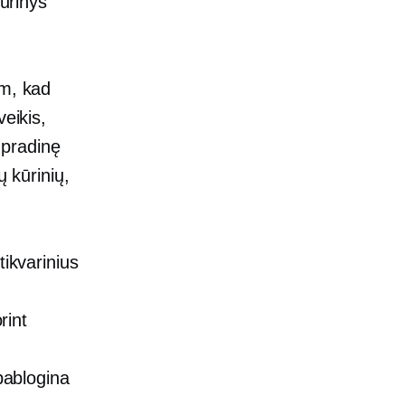
kūrinys
am, kad
veikis,
į pradinę
ų kūrinių,
tikvarinius
rint
 pablogina