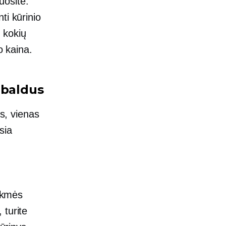
uosite.
ti kūrinio
, kokių
o kaina.
 baldus
os, vienas
sia
ukmės
 turite