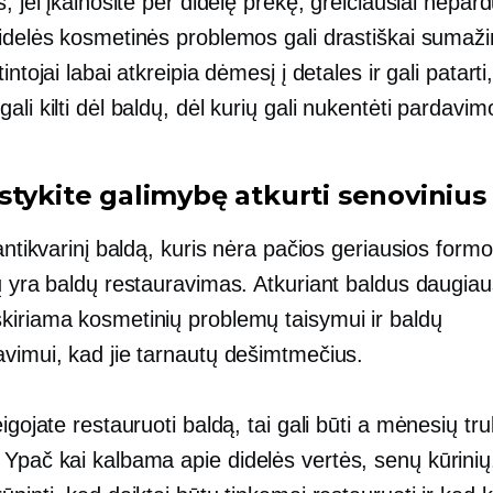
s, jei įkainosite per didelę prekę, greičiausiai nepard
idelės kosmetinės problemos gali drastiškai sumažin
intojai labai atkreipia dėmesį į detales ir gali patarti
ali kilti dėl baldų, dėl kurių gali nukentėti pardavim
stykite galimybę atkurti senovinius
 antikvarinį baldą, kuris nėra pačios geriausios form
ų yra baldų restauravimas. Atkuriant baldus daugiau
kiriama kosmetinių problemų taisymui ir baldų
avimui, kad jie tarnautų dešimtmečius.
eigojate restauruoti baldą, tai gali būti a
mėnesių tr
 Ypač kai kalbama apie
didelės vertės,
senų kūrinių,