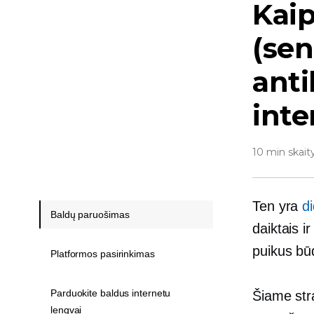
Kai
(sen
anti
inte
10 min skait
Ten yra
di
Baldų paruošimas
daiktais i
puikus būd
Platformos pasirinkimas
Parduokite baldus internetu
Šiame str
lengvai