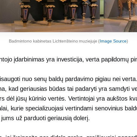
Badmintono kabinetas Lichtenšteino muziejuje (
Image Source
)
ntojo įdarbinimas yra investicija, verta papildomų pi
sisaugoti nuo senų baldų pardavimo pigiau nei verta
a, kad geriausias būdas tai padaryti yra samdyti ver
rs dėl jūsų kūrinio vertės. Vertintojai yra
aukštos kval
lai, kurie specializuojasi vertindami senovinius bald
jums už parduoti geriausią dolerį.