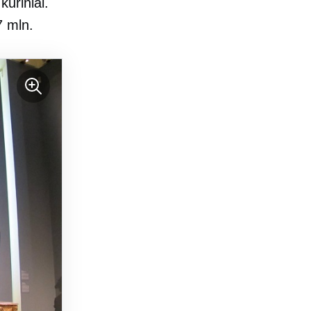
kūriniai.
7 mln.