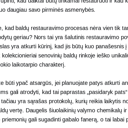
ūpinti, kad daiktai būtų tinkamai restauruoti ir kad 
 kuo daugiau savo pirminės asmenybės.
te, kad baldų restauravimo procesas nėra vien tik t
odytų geriau? Nors tai yra šalutinis restauravimo po
ikslas yra atkurti kūrinį, kad jis būtų kuo panašesnis 
 kolekcionieriai senovinių baldų rinkoje ieško unikali
tokio laikotarpio charakterį.
 būti ypač atsargūs, jei planuojate patys atkurti an
ms gali atrodyti, kad tai paprastas „pasidaryk pats“
 tačiau yra sąrašas protokolų, kurių reikia laikytis no
baldų vertę. Daugelis šiuolaikinių valymo chemikalų ir
 priemonių gali sugadinti gabalo fanerą, o tai labai