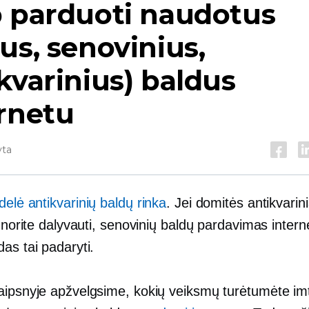
p parduoti naudotus
us, senovinius,
kvarinius) baldus
rnetu
yta
delė antikvarinių baldų rinka
. Jei domitės antikvarini
r norite dalyvauti, senovinių baldų pardavimas intern
as tai padaryti.
aipsnyje apžvelgsime, kokių veiksmų turėtumėte imt