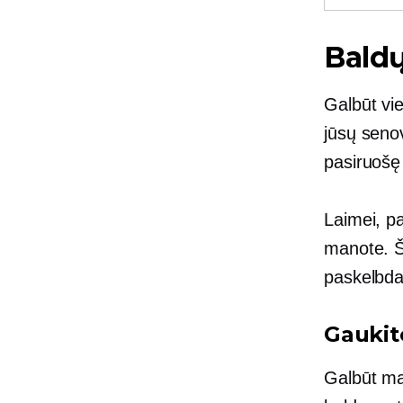
Bald
Galbūt vie
jūsų seno
pasiruošę 
Laimei, pa
manote. Št
paskelbda
Gaukit
Galbūt man