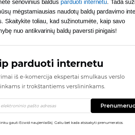
ėte senovinius baldus
parduoti internetu
. Tada suž
 mūsų mėgstamiausias naudotų baldų pardavimo int
. Skaitykite toliau, kad sužinotumėte, kaip savo
ybę nuo antikvarinių baldų paversti pinigais!
ip parduoti internetu
rimai iš
e-komercija
ekspertai smulkaus verslo
inkams ir trokštantiems verslininkams.
Prenumeruo
inku gauti Ecwid naujienlaiškį. Galiu bet kada atsisakyti prenumeratos.