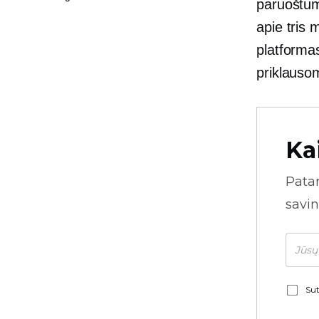
paruoštum
apie tris
platformas
priklausom
Ka
Pata
savin
Sut