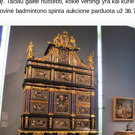
ę. Tačiau galite nustebti, kokie vertingi yra kai kurie 
ovinė badmintono spinta aukcione parduota už 36.