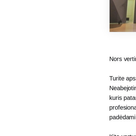
Nors verti
Turite ap
Neabejotin
kuris pata
profesiona
padėdami 