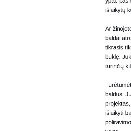
ypač pasir
išlaikytų
Ar žinojo
baldai atr
tikrasis t
būklę. Juk
turinčių ki
Turėtumėte
baldus. Ju
projektas,
išlaikyti 
poliravimo