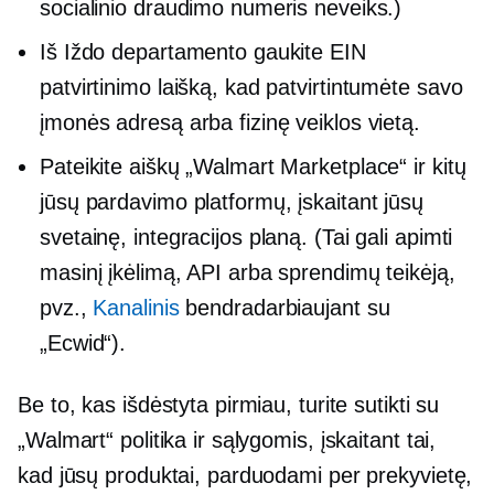
socialinio draudimo numeris neveiks.)
Iš Iždo departamento gaukite EIN
patvirtinimo laišką, kad patvirtintumėte savo
įmonės adresą arba fizinę veiklos vietą.
Pateikite aiškų „Walmart Marketplace“ ir kitų
jūsų pardavimo platformų, įskaitant jūsų
svetainę, integracijos planą. (Tai gali apimti
masinį įkėlimą, API arba sprendimų teikėją,
pvz.,
Kanalinis
bendradarbiaujant su
„Ecwid“).
Be to, kas išdėstyta pirmiau, turite sutikti su
„Walmart“ politika ir sąlygomis, įskaitant tai,
kad jūsų produktai, parduodami per prekyvietę,