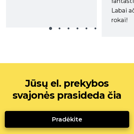
fantasti
Labai a
rokai!
Jūsų el. prekybos
svajonės prasideda čia
Pradėkite