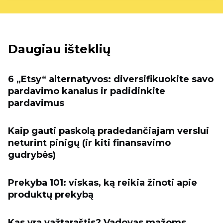
Daugiau išteklių
6 „Etsy“ alternatyvos: diversifikuokite savo
pardavimo kanalus ir padidinkite
pardavimus
Kaip gauti paskolą pradedančiajam verslui
neturint pinigų (ir kiti finansavimo
gudrybės)
Prekyba 101: viskas, ką reikia žinoti apie
produktų prekybą
Kas yra važtaraštis? Vadovas mažoms