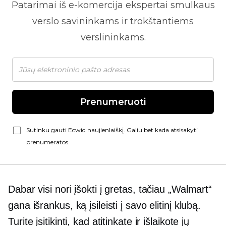
Patarimai iš
e-komercija
ekspertai smulkaus
verslo savininkams ir trokštantiems
verslininkams.
Prenumeruoti
Sutinku gauti Ecwid naujienlaiškį. Galiu bet kada atsisakyti
prenumeratos.
Dabar visi nori įšokti į gretas, tačiau „Walmart“
gana išrankus, ką įsileisti į savo elitinį klubą.
Turite įsitikinti, kad atitinkate ir išlaikote jų