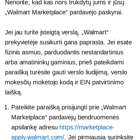
Nenorite, kad kas nors trukdytų jums ir jūsų
„Walmart Marketplace“ pardavėjo paskyrai.
Jei jau turite įsteigtą verslą, „Walmart“
prekyvietėje susikurti gana paprasta. Jei esate
fizinis asmuo, parduodantis nestandartinius
arba amatininkų gaminius, prieš pateikdami
paraišką turėsite gauti verslo liudijimą, verslo
mokesčių mokėtojo kodą ir EIN patvirtinimo
laišką.
Pateikite paraišką prisijungti prie „Walmart
Marketplace“ pardavėjų bendruomenės
apsilankę adresu
https://marketplace-
apply.walmart.com/
. Jei pirmiausia surinksite