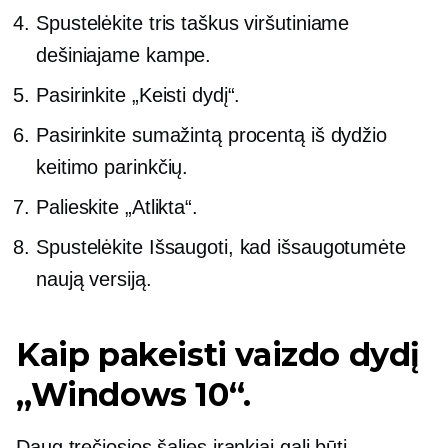
Spustelėkite tris taškus viršutiniame
dešiniajame kampe.
Pasirinkite „Keisti dydį“.
Pasirinkite sumažintą procentą iš dydžio
keitimo parinkčių.
Palieskite „Atlikta“.
Spustelėkite Išsaugoti, kad išsaugotumėte
naują versiją.
Kaip pakeisti vaizdo dydį
„Windows 10“.
Daug
trečiosios šalies
įrankiai gali būti