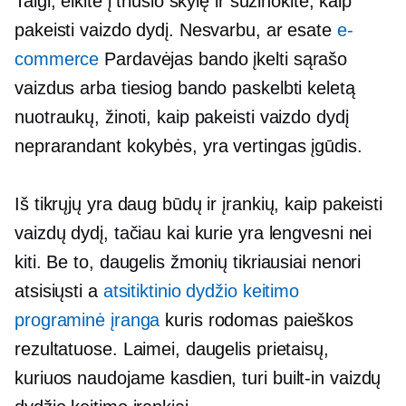
Taigi, eikite į triušio skylę ir sužinokite, kaip
pakeisti vaizdo dydį. Nesvarbu, ar esate
e-
commerce
Pardavėjas bando įkelti sąrašo
vaizdus arba tiesiog bando paskelbti keletą
nuotraukų, žinoti, kaip pakeisti vaizdo dydį
neprarandant kokybės, yra vertingas įgūdis.
Iš tikrųjų yra daug būdų ir įrankių, kaip pakeisti
vaizdų dydį, tačiau kai kurie yra lengvesni nei
kiti. Be to, daugelis žmonių tikriausiai nenori
atsisiųsti a
atsitiktinio dydžio keitimo
programinė įranga
kuris rodomas paieškos
rezultatuose. Laimei, daugelis prietaisų,
kuriuos naudojame kasdien, turi
built-in
vaizdų