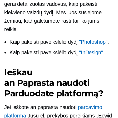
gerai detalizuotas
vadovus, kaip pakeisti
kiekvieno vaizdų dydį. Mes juos susiejome
žemiau, kad galėtumėte rasti tai, ko jums
reikia.
Kaip pakeisti paveikslėlio dydį
"Photoshop"
.
Kaip pakeisti paveikslėlio dydį
"InDesign"
.
Ieškau
an
Paprasta naudoti
Parduodate platformą?
Jei ieškote an
paprasta naudoti
pardavimo
platforma
Jūsų el. prekybos poreikiams „Ecwid