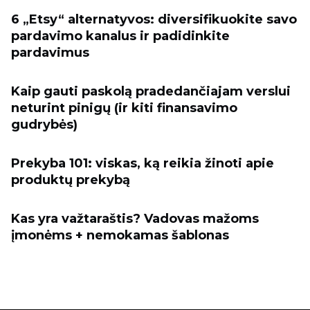
6 „Etsy“ alternatyvos: diversifikuokite savo
pardavimo kanalus ir padidinkite
pardavimus
Kaip gauti paskolą pradedančiajam verslui
neturint pinigų (ir kiti finansavimo
gudrybės)
Prekyba 101: viskas, ką reikia žinoti apie
produktų prekybą
Kas yra važtaraštis? Vadovas mažoms
įmonėms + nemokamas šablonas