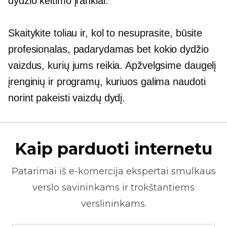
dydžio keitimo įrankiai.
Skaitykite toliau ir, kol to nesuprasite, būsite
profesionalas, padarydamas bet kokio dydžio
vaizdus, ​​kurių jums reikia. Apžvelgsime daugelį
įrenginių ir programų, kuriuos galima naudoti
norint pakeisti vaizdų dydį.
Kaip parduoti internetu
Patarimai iš
e-komercija
ekspertai smulkaus
verslo savininkams ir trokštantiems
verslininkams.