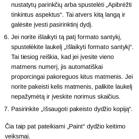
nustatytų parinkčių arba spustelėti „Apibrėžti
tinkintus aspektus“. Tai atvers kitą langą ir
galėsite įvesti pasirinktinį dydį.
Jei norite išlaikyti tą patį formato santykį,
spustelėkite laukelį „Išlaikyti formato santykį“.
Tai tiesiog reiškia, kad jei įvesite vieno
matmens numerį, jis automatiškai
proporcingai pakoreguos kitus matmenis. Jei
norite pakeisti kelis matmenis, palikite laukelį
nepažymėtą ir įveskite norimus skaičius.
Pasirinkite „Išsaugoti pakeisto dydžio kopiją“.
Čia taip pat pateikiami „Paint“ dydžio keitimo
veiksmai.