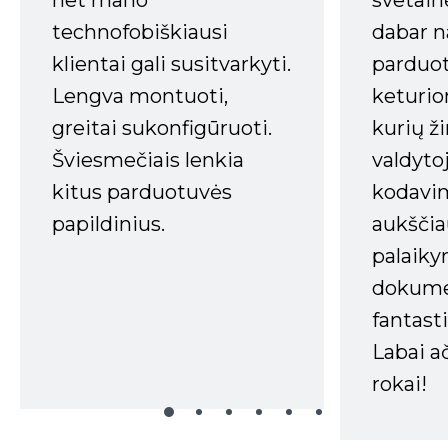
svetain
technofobiškiausi
dabar n
klientai gali susitvarkyti.
parduot
Lengva montuoti,
keturio
greitai sukonfigūruoti.
kurių ži
Šviesmečiais lenkia
valdyto
kitus parduotuvės
kodavim
papildinius.
aukščia
palaiky
dokume
fantasti
Labai a
rokai!