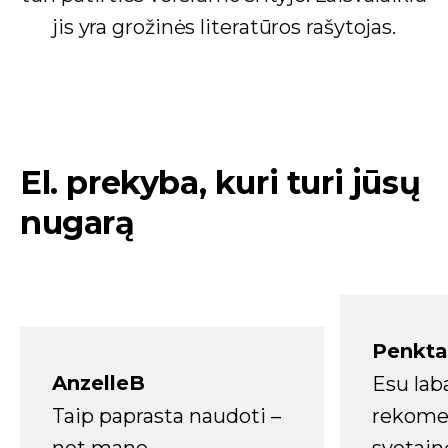
jis yra grožinės literatūros rašytojas.
El. prekyba, kuri turi jūsų
nugarą
Penkta
AnzelleB
Esu lab
Taip paprasta naudoti –
rekomen
net mano