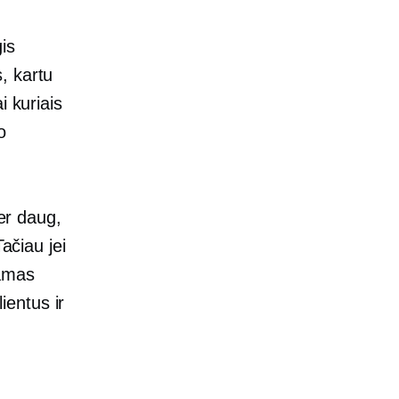
is
, kartu
i kuriais
o
per daug,
ačiau jei
kamas
lientus ir