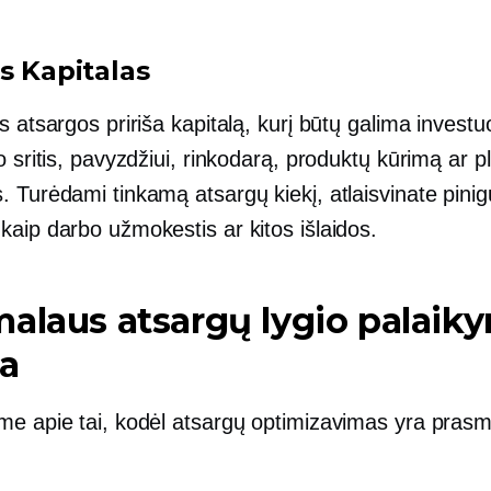
s
Kapitalas
s atsargos pririša kapitalą, kurį būtų galima investuot
o sritis, pavyzdžiui, rinkodarą, produktų kūrimą ar p
. Turėdami tinkamą atsargų kiekį, atlaisvinate pini
kaip darbo užmokestis ar kitos išlaidos.
alaus atsargų lygio palaik
ba
me apie tai, kodėl atsargų optimizavimas yra pras