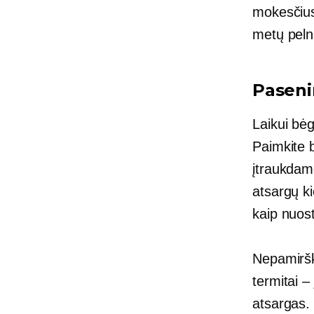
mokesčius.
metų peln
Paseni
Laikui bėg
Paimkite 
įtraukdam
atsargų ki
kaip nuost
Nepamirški
termitai – 
atsargas.