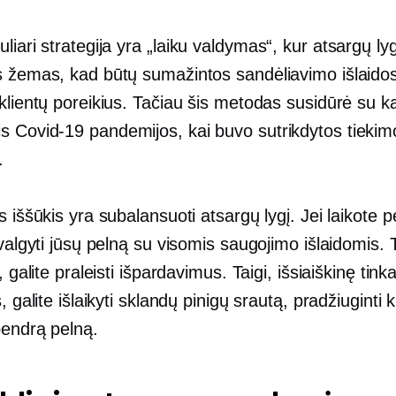
liari strategija yra
„laiku
valdymas“, kur atsargų lyg
s žemas, kad būtų sumažintos sandėliavimo išlaidos
klientų poreikius. Tačiau šis metodas susidūrė su ka
is
Covid-19
pandemijos, kai buvo sutrikdytos tiekim
.
s iššūkis yra subalansuoti atsargų lygį. Jei laikote 
uvalgyti jūsų pelną su visomis saugojimo išlaidomis. T
e, galite praleisti išpardavimus. Taigi, išsiaiškinę tin
, galite išlaikyti sklandų pinigų srautą, pradžiuginti k
bendrą pelną.