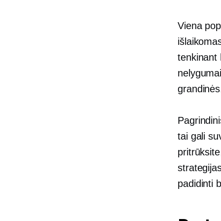
Viena popu
išlaikoma
tenkinant 
nelyguma
grandinės
Pagrindini
tai gali s
pritrūksit
strategijas
padidinti 