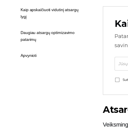
Kaip apskaičiuoti vidutinį atsargų
lygį
Ka
Daugiau atsargų optimizavimo
Pata
patarimų
savin
Apvynioti
Sut
Atsa
Veiksming