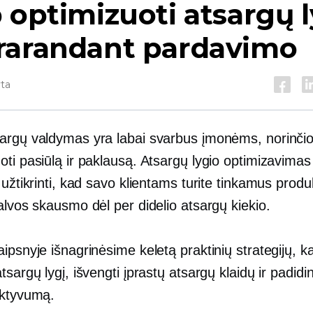
 optimizuoti atsargų l
rarandant pardavimo
yta
argų valdymas yra labai svarbus įmonėms, norinči
ti pasiūlą ir paklausą. Atsargų lygio optimizavimas 
 užtikrinti, kad savo klientams turite tinkamus produ
alvos skausmo dėl per didelio atsargų kiekio.
ipsnyje išnagrinėsime keletą praktinių strategijų, kai
tsargų lygį, išvengti įprastų atsargų klaidų ir padidi
ektyvumą.