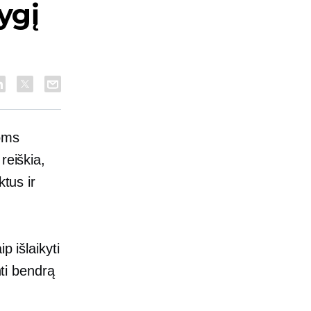
ygį
oms
reiškia,
ktus ir
p išlaikyti
nti bendrą