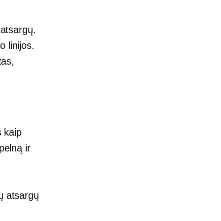
 atsargų.
 linijos.
tas,
s kaip
pelną ir
ų atsargų