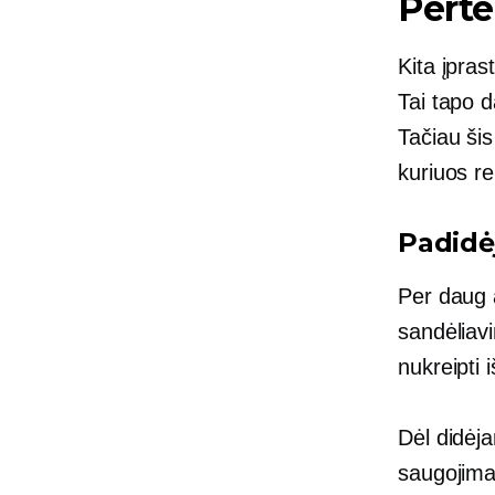
Perte
Kita įpras
Tai tapo d
Tačiau šis
kuriuos rei
Padidė
Per daug a
sandėliavi
nukreipti 
Dėl didėja
saugojima