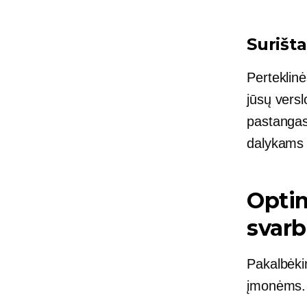
Surišta
Perteklinė
jūsų versl
pastangas
dalykams 
Optim
svar
Pakalbėki
įmonėms.