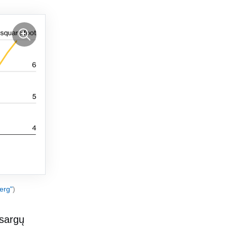
erg"
)
atsargų