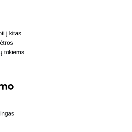
i į kitas
lėtros
gų tokiems
ymo
mingas