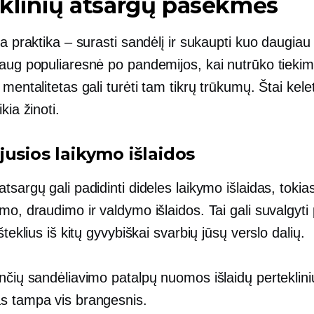
klinių atsargų pasekmės
ta praktika – surasti sandėlį ir sukaupti kuo daugiau
aug populiaresnė po pandemijos, kai nutrūko tiekimo
 mentalitetas gali turėti tam tikrų trūkumų. Štai kele
kia žinoti.
jusios laikymo išlaidos
tsargų gali padidinti dideles laikymo išlaidas, tokia
mo, draudimo ir valdymo išlaidos. Tai gali suvalgyti 
išteklius iš kitų gyvybiškai svarbių jūsų verslo dalių.
nčių sandėliavimo patalpų nuomos išlaidų perteklini
s tampa vis brangesnis.