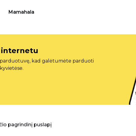
Mamahala
 internetu
ę parduotuvę, kad galėtumėte parduoti
ekyvietėse.
aščio pagrindinį puslapį