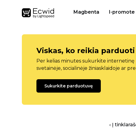
Magbenta
I-promote
Viskas, ko reikia parduoti
Per kelias minutes sukurkite internetin
svetainėje, socialinėje žiniasklaidoje ar pr
Sukurkite parduotuvę
‹ Į tinklar