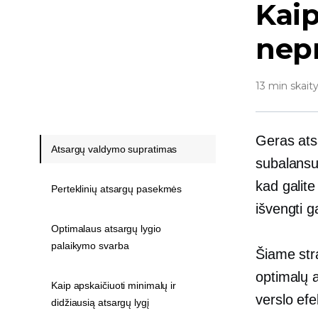
Kaip
nep
13 min skait
Geras ats
Atsargų valdymo supratimas
subalansuo
kad galite
Perteklinių atsargų pasekmės
išvengti g
Optimalaus atsargų lygio
palaikymo svarba
Šiame stra
optimalų a
Kaip apskaičiuoti minimalų ir
verslo ef
didžiausią atsargų lygį