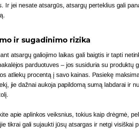
 Ir jei nesate atsargūs, atsargų perteklius gali pana
ą.
mo ir sugadinimo rizika
ant atsargų galiojimo laikas gali baigtis ir tapti net
bakalėjos parduotuves – jos susiduria su produktų 
os atliekų procentą į savo kainas. Pasiekę maksima
ekį, jie dažnai aukoja papildomą sumą labdarai ir n
olį.
te apie aplinkos veiksnius, tokius kaip drėgmė, pelė
jie tikrai gali sujaukti jūsų atsargas ir netgi visiškai 