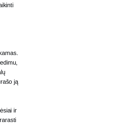
ikinti
inkamas.
gedimu,
lų
urašo ją
siai ir
prarasti