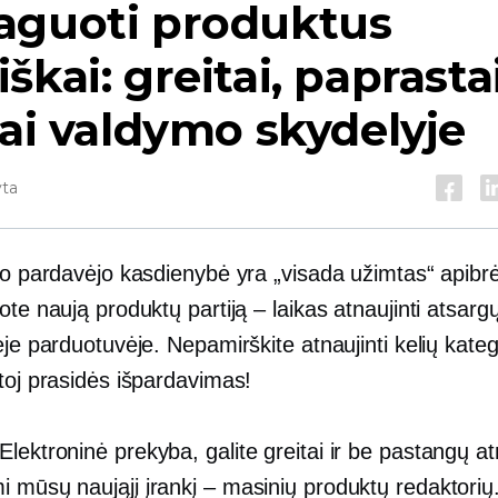
aguoti produktus
škai: greitai, paprastai
iai valdymo skydelyje
yta
nio pardavėjo kasdienybė yra „visada užimtas“ apibr
ote naują produktų partiją – laikas atnaujinti atsarg
ėje parduotuvėje. Nepamirškite atnaujinti kelių kateg
toj prasidės išpardavimas!
Elektroninė prekyba,
galite greitai ir be pastangų at
 mūsų naująjį įrankį – masinių produktų redaktorių