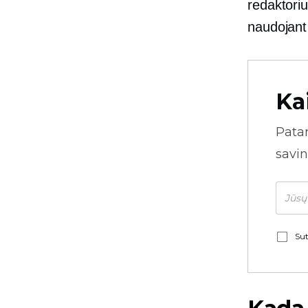
redaktoriu
naudojant
Ka
Pata
savin
Sut