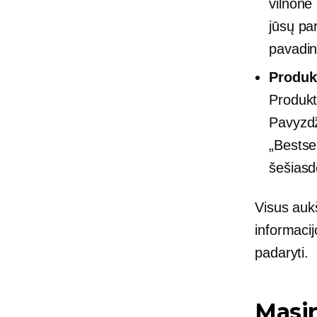
vilnonė 
jūsų par
pavadin
Produk
Produkt
Pavyzdž
„Bestse
šešiasd
Visus aukš
informacij
padaryti.
Masi