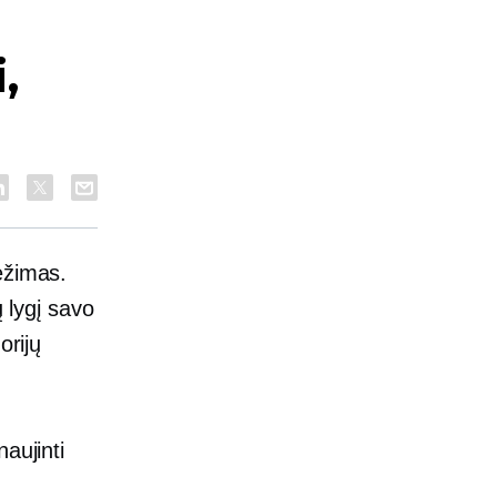
,
ėžimas.
ų lygį savo
orijų
naujinti
.