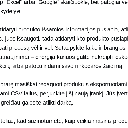
p „Excel“ arba „Google“ skaičiuoklė, bet patogiai ve
kydelyje.
tidaryti produkto išsamios informacijos puslapio, atli
, juos išsaugoti, tada atidaryti kito produkto puslapi
 patį procesą vėl ir vėl. Sutaupykite laiko ir brangios
atnaujinimai – energija
kuriuos galite nukreipti iešk
kcijų arba patobulindami savo rinkodaros žaidimą!
 įpratę masiškai redaguoti produktus eksportuodami 
mi CSV failus, perjunkite į šį naują įrankį. Jūs įvert
greičiau galėsite atlikti darbą.
 toliau, kad sužinotumėte, kaip veikia masinis produ