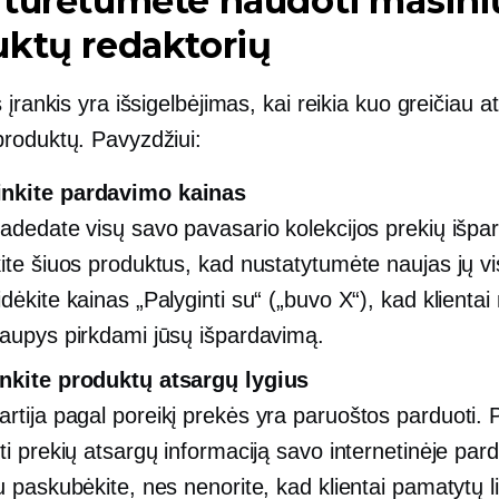
 turėtumėte naudoti masini
ktų redaktorių
 įrankis yra išsigelbėjimas, kai reikia kuo greičiau at
roduktų. Pavyzdžiui:
nkite pardavimo kainas
radedate visų savo pavasario kolekcijos prekių išpa
kite šiuos produktus, kad nustatytumėte naujas jų vi
dėkite kainas „Palyginti su“ („buvo X“), kad klientai
taupys pirkdami jūsų išpardavimą.
nkite produktų atsargų lygius
artija
pagal poreikį
prekės yra paruoštos parduoti. P
nti prekių atsargų informaciją savo internetinėje par
au paskubėkite, nes nenorite, kad klientai pamatytų 