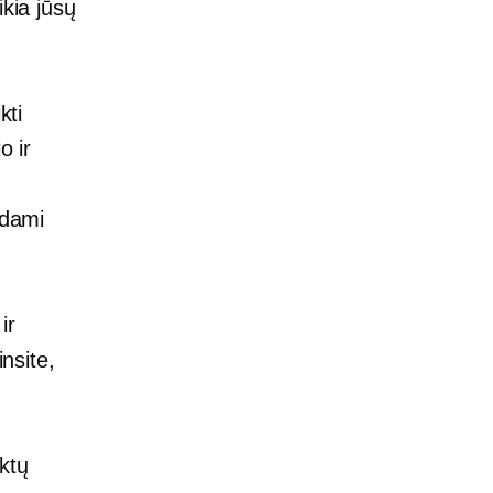
ikia jūsų
kti
o ir
odami
ir
insite,
ktų