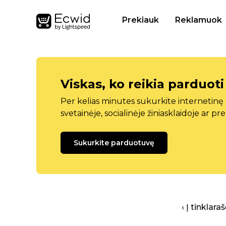
Prekiauk
Reklamuok
Viskas, ko reikia parduoti
Per kelias minutes sukurkite internetin
svetainėje, socialinėje žiniasklaidoje ar pr
Sukurkite parduotuvę
‹ Į tinklar