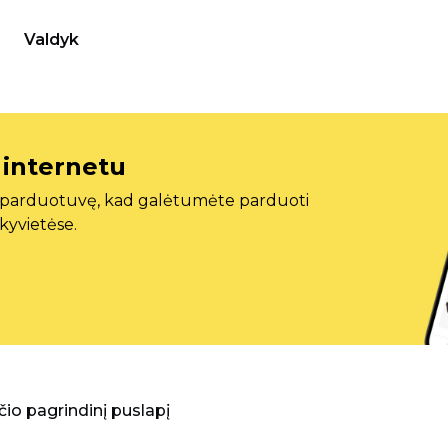
Valdyk
 internetu
ę parduotuvę, kad galėtumėte parduoti
ekyvietėse.
aščio pagrindinį puslapį