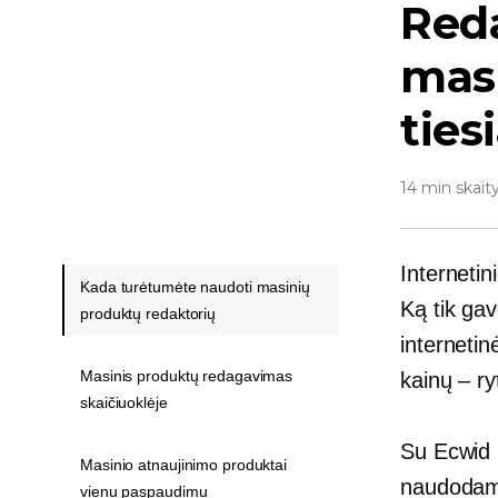
Red
masi
ties
14 min skait
Interneti
Kada turėtumėte naudoti masinių
Ką tik gav
produktų redaktorių
internetin
Masinis produktų redagavimas
kainų – ry
skaičiuoklėje
Su Ecwid
Masinio atnaujinimo produktai
naudodami
vienu paspaudimu