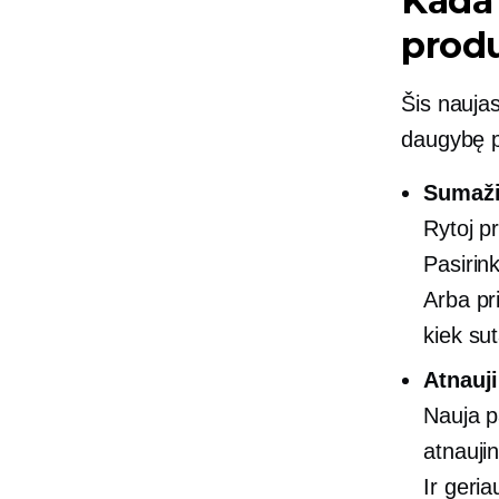
Kada
produ
Šis naujas
daugybę p
Sumaži
Rytoj p
Pasirin
Arba pri
kiek su
Atnauji
Nauja p
atnauji
Ir geri