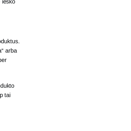
e ieško
oduktus.
a“ arba
per
odukto
p tai