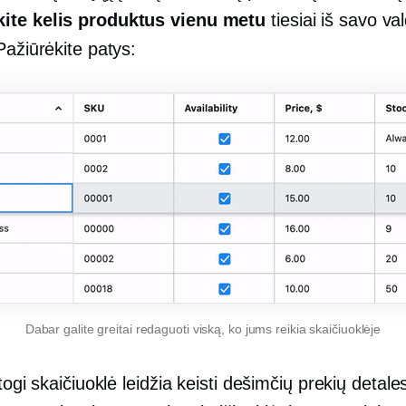
ite kelis produktus vienu metu
tiesiai iš savo v
Pažiūrėkite patys:
Dabar galite greitai redaguoti viską, ko jums reikia skaičiuoklėje
atogi skaičiuoklė leidžia keisti dešimčių prekių detales