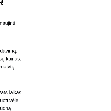
ų
naujinti
rdavimą.
sų kainas.
 matytų,
ats laikas
duotuvėje.
liūdną