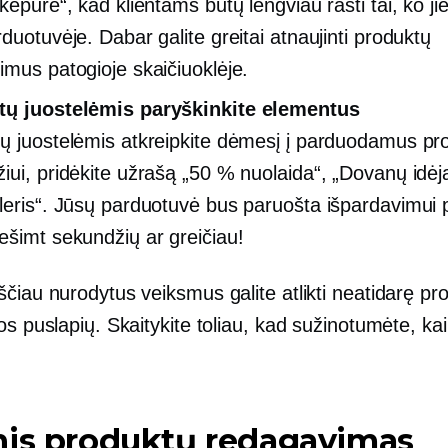
kepurė“, kad klientams būtų lengviau rasti tai, ko ji
duotuvėje. Dabar galite greitai atnaujinti produktų
imus patogioje skaičiuoklėje.
tų juostelėmis paryškinkite elementus
ų juostelėmis atkreipkite dėmesį į parduodamus pr
iui, pridėkite užrašą „50 % nuolaida“, „Dovanų idėj
leris“. Jūsų parduotuvė bus paruošta išpardavimui 
ešimt sekundžių ar greičiau!
čiau nurodytus veiksmus galite atlikti neatidarę pr
os puslapių. Skaitykite toliau, kad sužinotumėte, kai
nis produktų redagavimas