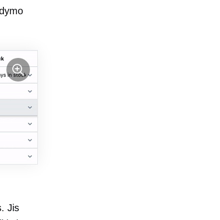
aldymo
. Jis