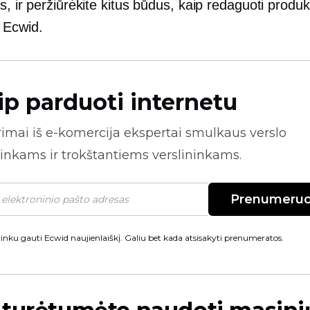
s, ir peržiūrėkite kitus būdus, kaip redaguoti produ
 Ecwid.
ip parduoti internetu
rimai iš
e-komercija
ekspertai smulkaus verslo
inkams ir trokštantiems verslininkams.
Prenumeruo
inku gauti Ecwid naujienlaiškį. Galiu bet kada atsisakyti prenumeratos.