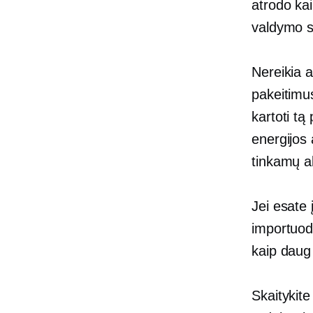
atrodo kai
valdymo s
Nereikia a
pakeitimus
kartoti tą
energijos
tinkamų a
Jei esate
importuoda
kaip daug 
Skaitykite