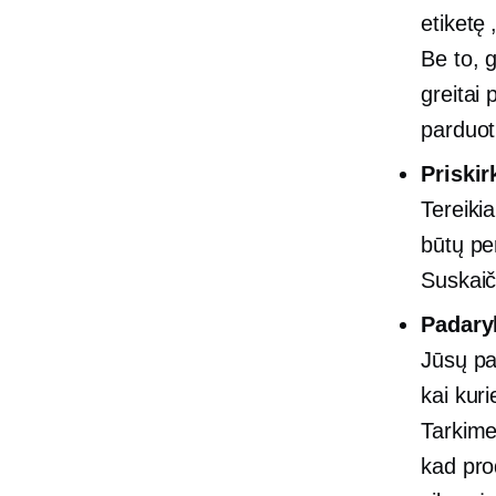
etiketę 
Be to, 
greitai
parduot
Priskir
Tereiki
būtų per
Suskai
Padary
Jūsų pa
kai kur
Tarkime
kad pro