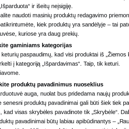
„Išparduota“ ir išeitų neįsigiję.
galite naudoti masinių produktų redagavimo priemo
 patikrintumėte, kiek produktų yra sandėlyje – tai pa
uvėse, kuriose yra daug prekių.
kite gaminiams kategorijas
a keturių paspaudimų, kad visi produktai iš „Žiemos 
kelti į kategoriją „Išpardavimas“. Taip, tik keturi.
čiavome.
kite produktų pavadinimus nuoseklius
rduotuvė auga, nuolat bus pridedama naujų produk
ie senesni produktų pavadinimai gali būti šiek tiek p
, kad visas skrybėles pavadinote tik „Skrybėle“. Dab
duktų pavadinimai būtų labiau apibūdinantys – „Ra