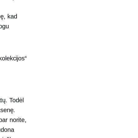
nę, kad
togu
kolekcijos“
tų. Todėl
asenę.
ar norite,
udona