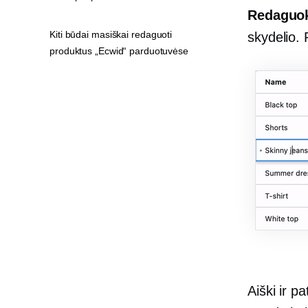
Redaguok
Kiti būdai masiškai redaguoti
skydelio. 
produktus „Ecwid“ parduotuvėse
Aiški ir p