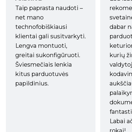
Taip paprasta naudoti –
rekomen
net mano
svetain
technofobiškiausi
dabar n
klientai gali susitvarkyti.
parduot
Lengva montuoti,
keturio
greitai sukonfigūruoti.
kurių ži
Šviesmečiais lenkia
valdyto
kitus parduotuvės
kodavim
papildinius.
aukščia
palaiky
dokume
fantasti
Labai a
rokai!