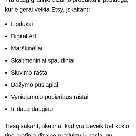
kurie gerai veikia Etsy, įskaitant:
Lipdukai
Digital Art
Marškinėliai
Skaitmeniniai spaudiniai
Siuvimo raštai
Dažymo puslapiai
Vyniojamojo popieriaus raštai
Ir daug daugiau
Tiesą sakant, tikėtina, kad yra beveik bet kokio
tipo grafinio dizaino produktų ir paslaugų