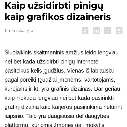
Kaip užsidirbti pinigų
kaip grafikos dizaineris
11 min skaityta
Šiuolaikinis skaitmeninis amžius leido lengviau
nei bet kada užsidirbti pinigų internete
pasitelkus kelis įgūdžius. Vienas iš labiausiai
pagal poreikį
Įgūdžiai įmonėms, vartotojams,
kūrėjams ir kt. yra grafinis dizainas. Dar geriau,
kaip niekada lengviau nei bet kada pasirinkti
grafinį dizainą kaip karjeros pasirinkimą neturint
laipsnio. Taip yra daugiausia dėl daugybės
platformų, kuriomis žmonės gali mokytis