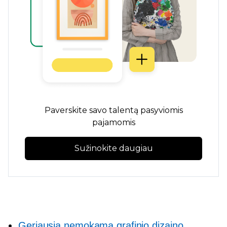
Paverskite savo talentą pasyviomis
pajamomis
Sužinokite daugiau
Geriausia nemokama grafinio dizaino