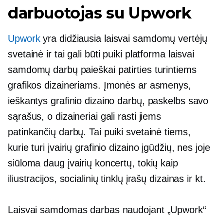
darbuotojas su Upwork
Upwork
yra didžiausia laisvai samdomų vertėjų
svetainė ir tai gali būti puiki platforma laisvai
samdomų darbų paieškai patirties turintiems
grafikos dizaineriams. Įmonės ar asmenys,
ieškantys grafinio dizaino darbų, paskelbs savo
sąrašus, o dizaineriai gali rasti jiems
patinkančių darbų. Tai puiki svetainė tiems,
kurie turi įvairių grafinio dizaino įgūdžių, nes joje
siūloma daug įvairių koncertų, tokių kaip
iliustracijos, socialinių tinklų įrašų dizainas ir kt.
Laisvai samdomas darbas naudojant „Upwork“