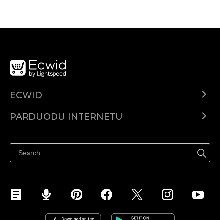
ECWID
Ecwid.com
PARDUODU INTERNETU
Kainodara
Parduodu visur
Pagalbos centras
Parduodu Facebook
Parduodu Instagram