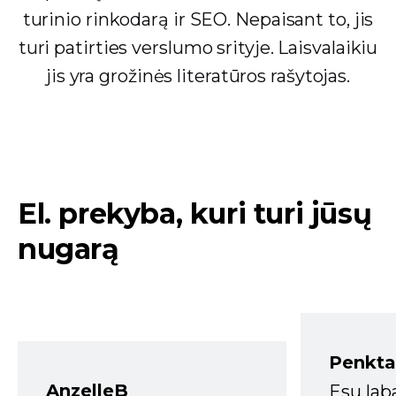
turinio rinkodarą ir SEO. Nepaisant to, jis
turi patirties verslumo srityje. Laisvalaikiu
jis yra grožinės literatūros rašytojas.
El. prekyba, kuri turi jūsų
nugarą
Penkta
AnzelleB
Esu lab