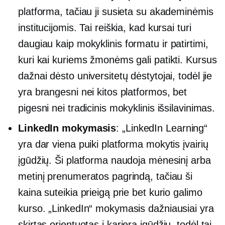
platforma, tačiau ji susieta su akademinėmis
institucijomis. Tai reiškia, kad kursai turi
daugiau
kaip mokyklinis
formatu ir patirtimi,
kuri kai kuriems žmonėms gali patikti. Kursus
dažnai dėsto universitetų dėstytojai, todėl jie
yra brangesni nei kitos platformos, bet
pigesni nei tradicinis mokyklinis išsilavinimas.
LinkedIn mokymasis
: „LinkedIn Learning“
yra dar viena puiki platforma mokytis įvairių
įgūdžių. Ši platforma naudoja mėnesinį arba
metinį prenumeratos pagrindą, tačiau ši
kaina suteikia prieigą prie bet kurio galimo
kurso. „LinkedIn“ mokymasis dažniausiai yra
skirtas
orientuotas į karjerą
įgūdžių, todėl tai