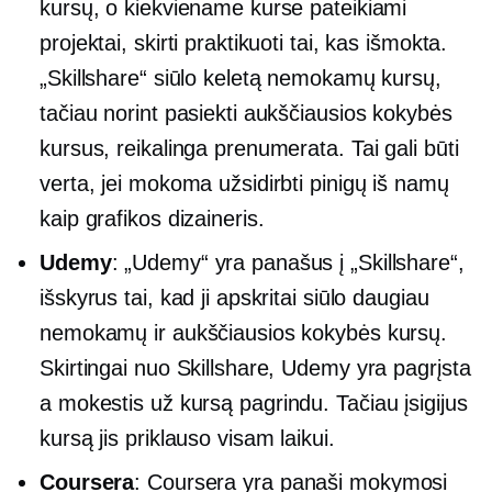
kursų, o kiekviename kurse pateikiami
projektai, skirti praktikuoti tai, kas išmokta.
„Skillshare“ siūlo keletą nemokamų kursų,
tačiau norint pasiekti aukščiausios kokybės
kursus, reikalinga prenumerata. Tai gali būti
verta, jei mokoma užsidirbti pinigų iš namų
kaip grafikos dizaineris.
Udemy
: „Udemy“ yra panašus į „Skillshare“,
išskyrus tai, kad ji apskritai siūlo daugiau
nemokamų ir aukščiausios kokybės kursų.
Skirtingai nuo Skillshare, Udemy yra pagrįsta
a
mokestis už kursą
pagrindu. Tačiau įsigijus
kursą jis priklauso visam laikui.
Coursera
: Coursera yra panaši mokymosi