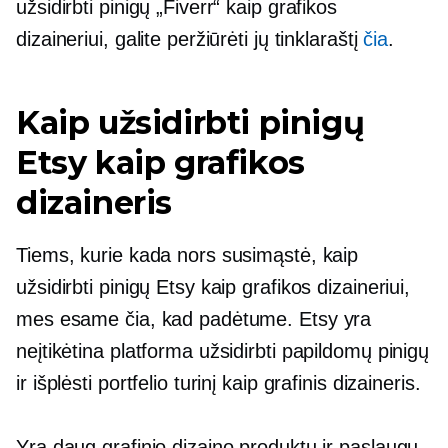
užsidirbti pinigų „Fiverr“ kaip grafikos
dizaineriui, galite peržiūrėti jų tinklaraštį
čia
.
Kaip užsidirbti pinigų
Etsy kaip grafikos
dizaineris
Tiems, kurie kada nors susimąstė, kaip
užsidirbti pinigų Etsy kaip grafikos dizaineriui,
mes esame čia, kad padėtume. Etsy yra
neįtikėtina platforma užsidirbti papildomų pinigų
ir išplėsti portfelio turinį kaip grafinis dizaineris.
Yra daug grafinio dizaino produktų ir paslaugų,