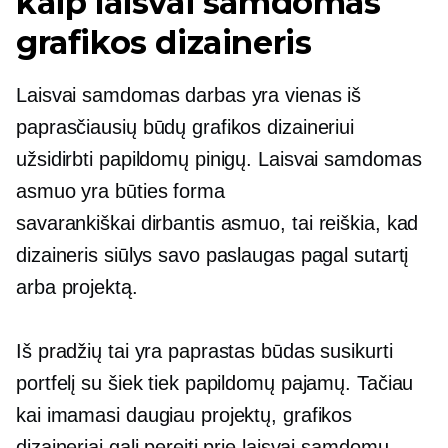
kaip laisvai samdomas
grafikos dizaineris
Laisvai samdomas darbas yra vienas iš
paprasčiausių būdų grafikos dizaineriui
užsidirbti papildomų pinigų. Laisvai samdomas
asmuo yra būties forma
savarankiškai dirbantis asmuo,
tai reiškia, kad
dizaineris siūlys savo paslaugas pagal sutartį
arba projektą.
Iš pradžių tai yra paprastas būdas susikurti
portfelį su šiek tiek papildomų pajamų. Tačiau
kai imamasi daugiau projektų, grafikos
dizaineriai gali pereiti prie laisvai samdomų