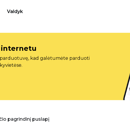
Valdyk
 internetu
ę parduotuvę, kad galėtumėte parduoti
ekyvietėse.
aščio pagrindinį puslapį