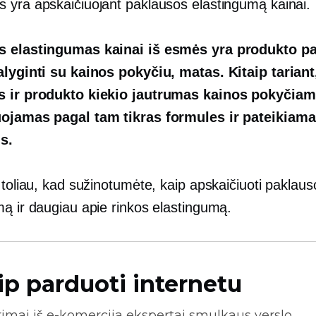
 yra apskaičiuojant paklausos elastingumą kainai.
s elastingumas kainai iš esmės yra produkto p
alyginti su kainos pokyčiu, matas. Kitaip tariant
 ir produkto kiekio jautrumas kainos pokyčiam
ojamas pagal tam tikras formules ir pateikiam
s.
 toliau, kad sužinotumėte, kaip apskaičiuoti paklaus
mą ir daugiau apie rinkos elastingumą.
ip parduoti internetu
rimai iš
e-komercija
ekspertai smulkaus verslo