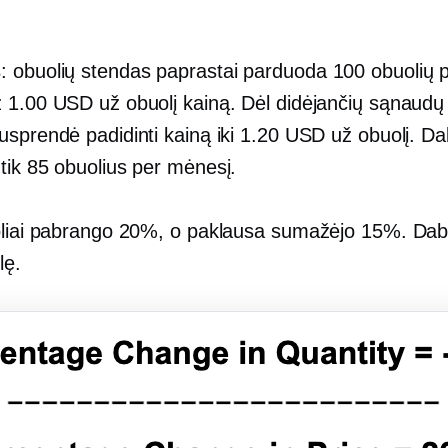
s
: obuolių stendas paprastai parduoda 100 obuolių 
 1.00 USD už obuolį kainą. Dėl didėjančių sąnaudų
sprendė padidinti kainą iki 1.20 USD už obuolį. Dab
tik 85 obuolius per mėnesį.
oliai pabrango 20%, o paklausa sumažėjo 15%. Daba
lę.