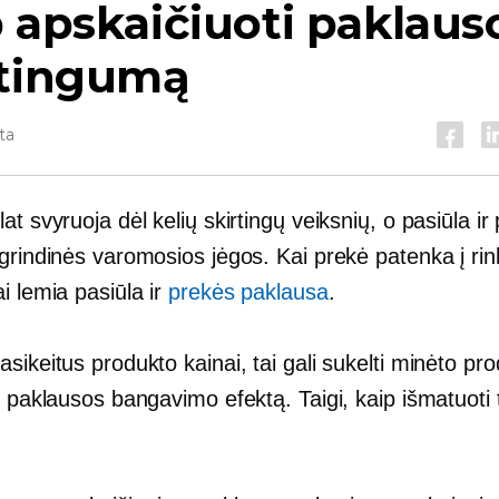
 apskaičiuoti paklaus
stingumą
ta
at svyruoja dėl kelių skirtingų veiksnių, o pasiūla ir
grindinės varomosios jėgos. Kai prekė patenka į rin
i lemia pasiūla ir
prekės paklausa
.
sikeitus produkto kainai, tai gali sukelti minėto pr
r paklausos bangavimo efektą. Taigi, kaip išmatuoti 