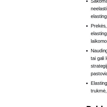
Sakoma
neelasti
elastin
Prekės
elasting
laikomo
Nauding
tai gali 
strategi
pastovi
Elastin
trukmė,