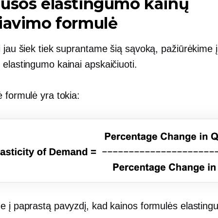
ausos elastingumo kainų
iavimo formulė
 jau šiek tiek suprantame šią sąvoką, pažiūrėkime 
 elastingumo kainai apskaičiuoti.
 formulė yra tokia:
e į paprastą pavyzdį, kad kainos formulės elastin