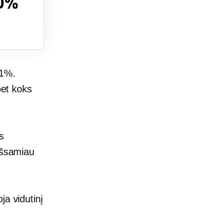
 1%.
bet koks
s
išsamiau
ja vidutinį