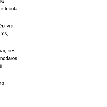
iai
ir tobulai
čiu yra
noms,
nai, nes
inodaros
ti
mo