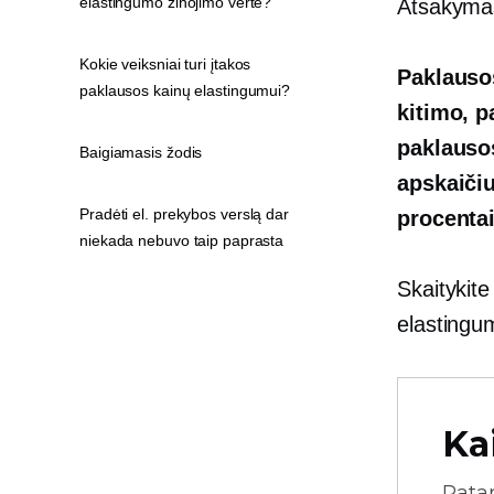
elastingumo žinojimo vertė?
Atsakymas
Kokie veiksniai turi įtakos
Paklauso
paklausos kainų elastingumui?
kitimo, p
paklausos
Baigiamasis žodis
apskaičiu
Pradėti el. prekybos verslą dar
procentai
niekada nebuvo taip paprasta
Skaitykite
elastingu
Ka
Pata