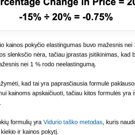
 šio kainos pokyčio elastingumas buvo mažesnis nei
os slenksčio nėra, tačiau įprastas įsitikinimas, kad 
ažesnis nei 1 % rodo neelastingumą.
žymėti, kad tai yra paprasčiausia formulė paklauso
ui kainoms apskaičiuoti, tačiau kitos formulės yra 
.
okių formulių yra
Vidurio taško metodas
, kuris naudo
 kiekio ir kainos pokytį.