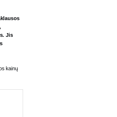
aklausos
,
s. Jis
as
os kainų