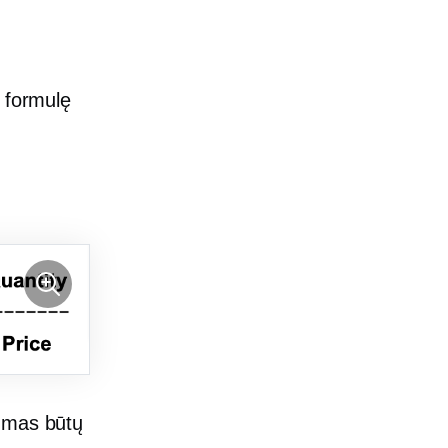
į formulę
gumas būtų