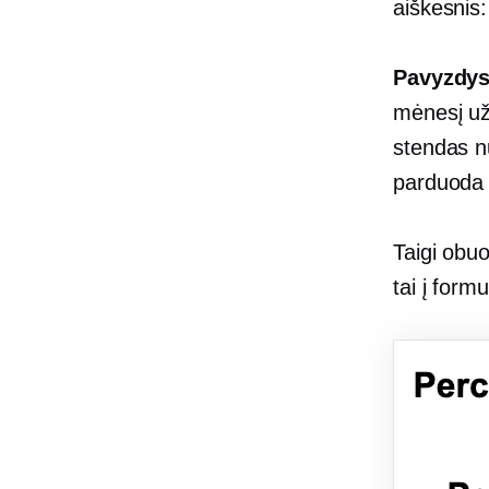
aiškesnis:
Pavyzdy
mėnesį už
stendas nu
parduoda 
Taigi obu
tai į formu