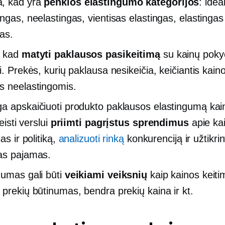
, kad yra
penkios elastingumo kategorijos
: ideal
ngas, neelastingas, vientisas elastingas, elastingas 
gas.
, kad
matyti paklausos pasikeitimą
su kainų poky
i. Prekės, kurių paklausa nesikeičia, keičiantis kai
s neelastingomis.
a apskaičiuoti produkto paklausos elastingumą kai
leisti verslui
priimti pagrįstus sprendimus
apie ka
jas ir politiką,
analizuoti rinką
konkurenciją ir užtikrin
as pajamas.
gumas gali būti
veikiami veiksnių
kaip kainos keiti
 prekių būtinumas, bendra prekių kaina ir kt.