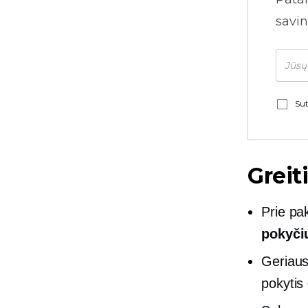
savin
Sut
Greit
Prie pa
pokyči
Geriau
pokytis