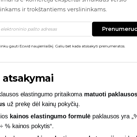
inkams ir trokštantiems verslininkams.
Prenumeruo
inku gauti Ecwid naujienlaiškį. Galiu bet kada atsisakyti prenumeratos.
i atsakymai
klausos elastingumo pritaikoma
matuoti paklauso
us
už prekę dėl kainų pokyčių.
sios
kainos elastingumo formulė
paklausos yra „%
 ÷ % kainos pokytis“.