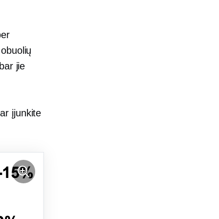
per
 obuolių
ar jie
r įjunkite