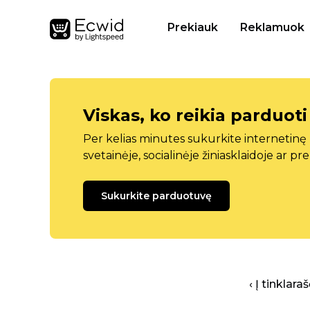
Prekiauk
Reklamuok
Viskas, ko reikia parduoti
Per kelias minutes sukurkite internetin
svetainėje, socialinėje žiniasklaidoje ar pr
Sukurkite parduotuvę
‹ Į tinklar