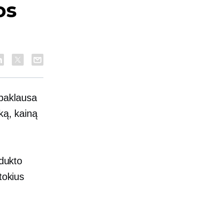
os
 paklausa
ką, kainą
odukto
tokius