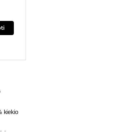
ti
s
 kiekio