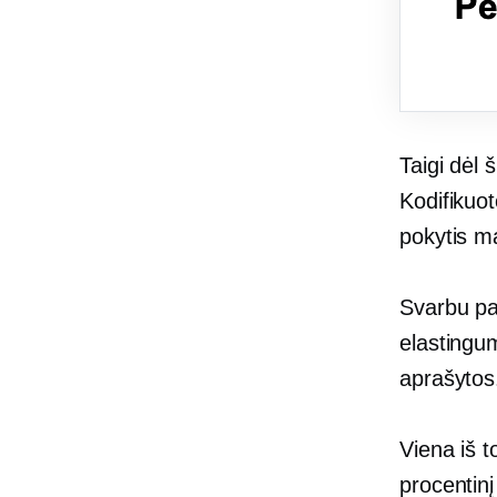
Taigi dėl
Kodifikuot
pokytis m
Svarbu pa
elastingum
aprašytos
Viena iš t
procentinį