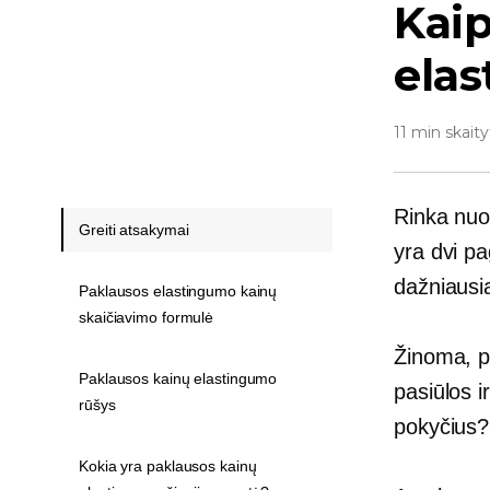
Kaip
ela
11 min skaity
Rinka nuol
Greiti atsakymai
yra dvi pa
dažniausia
Paklausos elastingumo kainų
skaičiavimo formulė
Žinoma, pa
Paklausos kainų elastingumo
pasiūlos i
rūšys
pokyčius?
Kokia yra paklausos kainų