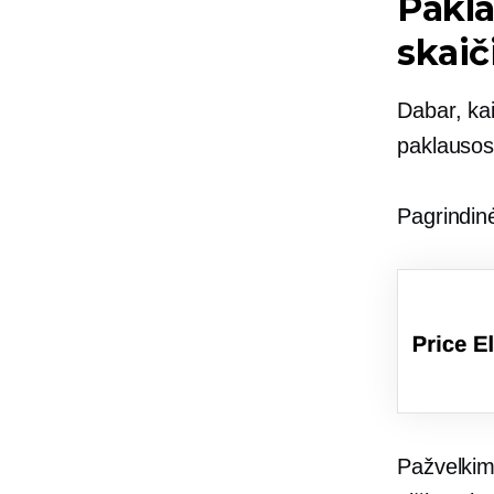
Pakl
skaič
Dabar, kai
paklausos
Pagrindinė
Pažvelkim