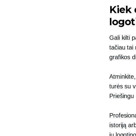
Kiek
logot
Gali kilti
tačiau tai
grafikos d
Atminkite,
turės su ve
Priešingu 
Profesiona
istoriją a
jų logotip