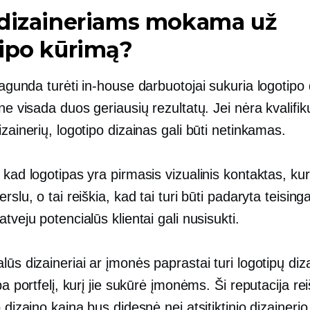
 dizaineriams mokama už
ipo kūrimą?
 pagunda turėti
in-house
darbuotojai sukuria logotipo 
 ne visada duos geriausių rezultatų. Jei nėra kvalifik
izainerių, logotipo dizainas gali būti netinkamas.
 kad logotipas yra pirmasis vizualinis kontaktas, kur
rslu, o tai reiškia, kad tai turi būti padaryta teisinga
atveju potencialūs klientai gali nusisukti.
lūs dizaineriai ar įmonės paprastai turi logotipų diz
rba portfelį, kurį jie sukūrė įmonėms. Ši reputacija re
o dizaino kaina bus didesnė nei atsitiktinio dizainerio