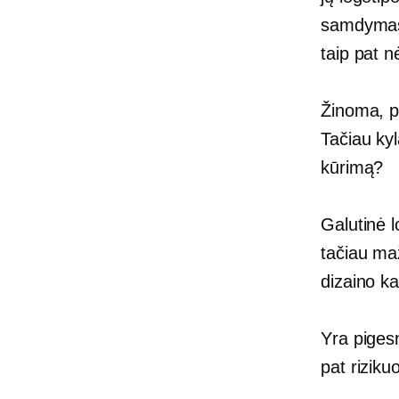
samdymas 
taip pat n
Žinoma, pr
Tačiau ky
kūrimą?
Galutinė l
tačiau maž
dizaino k
Yra pigesn
pat riziku