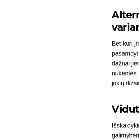
Alter
varia
Bet kuri į
pasamdyti
dažnai jie
nukentės l
jokių dizai
Vidut
Išskaidyki
galimybėm