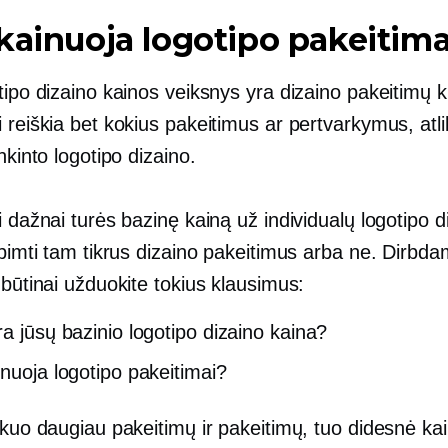
kainuoja logotipo pakeitim
tipo dizaino kainos veiksnys yra dizaino pakeitimų k
 reiškia bet kokius pakeitimus ar pertvarkymus, atl
inkinto logotipo dizaino.
i dažnai turės bazinę kainą už individualų logotipo d
apimti tam tikrus dizaino pakeitimus arba ne. Dirbda
 būtinai užduokite tokius klausimus:
ra jūsų bazinio logotipo dizaino kaina?
inuoja logotipo pakeitimai?
 kuo daugiau pakeitimų ir pakeitimų, tuo didesnė ka