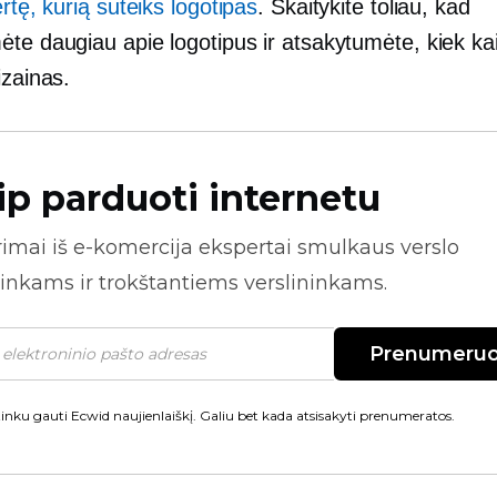
rtę, kurią suteiks logotipas
. Skaitykite toliau, kad
ėte daugiau apie logotipus ir atsakytumėte, kiek ka
izainas.
ip parduoti internetu
rimai iš
e-komercija
ekspertai smulkaus verslo
inkams ir trokštantiems verslininkams.
Prenumeruo
inku gauti Ecwid naujienlaiškį. Galiu bet kada atsisakyti prenumeratos.