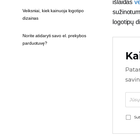
išlaidas
ve
Veiksniai, kiek kainuoja logotipo
sužinotum
dizainas
logotipų d
Norite atidaryti savo el. prekybos
parduotuvę?
Ka
Pata
savin
Sut