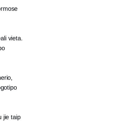
formose
li vieta.
po
erio,
ogotipo
jie taip