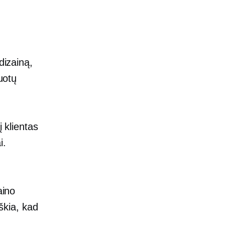
dizainą,
uotų
į klientas
i.
aino
iškia, kad