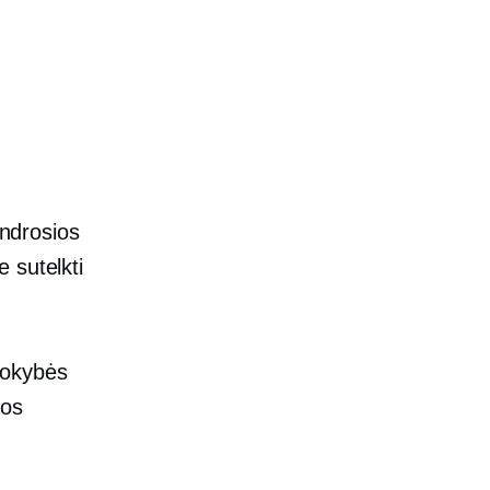
endrosios
 sutelkti
kokybės
uos