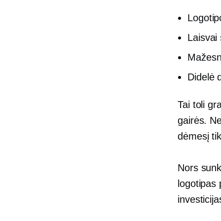
Logotip
Laisvai
Mažesnė
Didelė 
Tai toli g
gairės. N
dėmesį tik
Nors sunk
logotipas
investicija