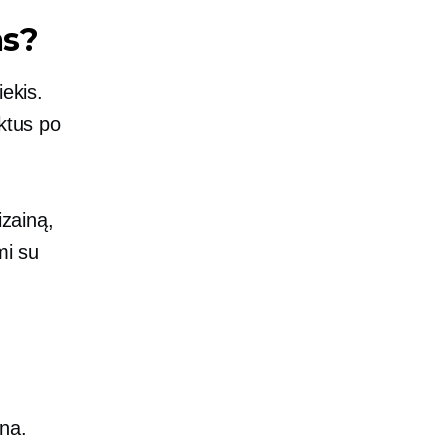
as?
iekis.
iktus po
izainą,
mi su
ina.