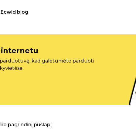
Ecwid blog
 internetu
ę parduotuvę, kad galėtumėte parduoti
ekyvietėse.
aščio pagrindinį puslapį