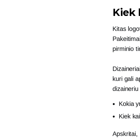
Kiek 
Kitas logo
Pakeitimai
pirminio t
Dizaineria
kuri gali 
dizaineriu
Kokia y
Kiek ka
Apskritai,