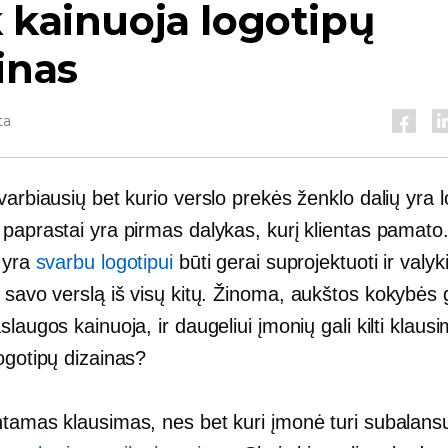
 kainuoja logotipų
inas
ta
varbiausių bet kurio verslo prekės ženklo dalių yra l
paprastai yra pirmas dalykas, kurį klientas pamato.
p yra
svarbu logotipui
būti
gerai suprojektuoti
ir valyki
 savo verslą iš visų kitų. Žinoma,
aukštos kokybės
g
slaugos kainuoja, ir daugeliui įmonių gali kilti klaus
ogotipų dizainas?
ntamas klausimas, nes bet kuri įmonė turi subalansu