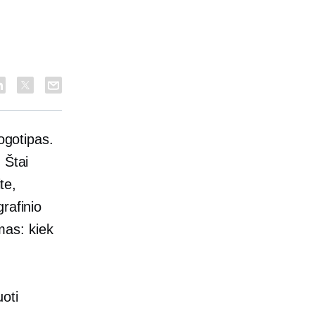
ogotipas.
 Štai
te,
rafinio
imas: kiek
oti