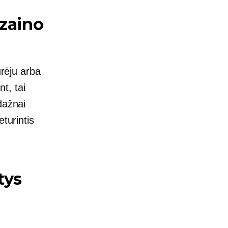
izaino
ūrėju arba
t, tai
dažnai
turintis
tys