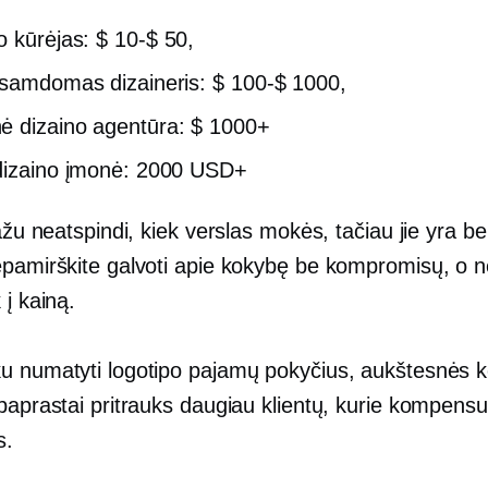
o kūrėjas:
$ 10-$ 50,
 samdomas dizaineris:
$ 100-$ 1000,
 dizaino agentūra: $ 1000+
dizaino įmonė: 2000 USD+
ražu neatspindi, kiek verslas mokės, tačiau jie yra b
epamirškite galvoti apie kokybę be kompromisų, o ne
 į kainą.
u numatyti logotipo pajamų pokyčius, aukštesnės 
 paprastai pritrauks daugiau klientų, kurie kompens
s.