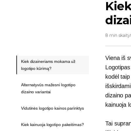
Kiek
diza
8 min skaity
Viena iš s
Kiek dizaineriams mokama už
Logotipas 
logotipo kūrimą?
kodėl tai
Alternatyvūs mažesni logotipo
išskirdami
dizaino variantai
dizaino pa
kainuoja l
Vidutinės logotipo kainos parinktys
Tai supra
Kiek kainuoja logotipo pakeitimas?