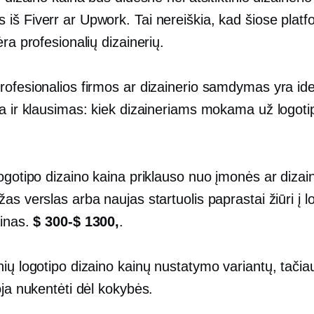
iš Fiverr ar Upwork. Tai nereiškia, kad šiose plat
ėra profesionalių dizainerių.
ofesionalios firmos ar dizainerio samdymas yra idea
la ir klausimas: kiek dizaineriams mokama už logoti
ogotipo dizaino kaina priklauso nuo įmonės ar dizain
as verslas arba naujas startuolis paprastai žiūri į l
ainas.
$ 300-$ 1300,
.
ių logotipo dizaino kainų nustatymo variantų, tačiau 
oja nukentėti dėl kokybės.