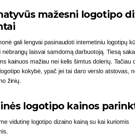
natyvūs mažesni logotipo d
ntai
monė gali lengvai pasinaudoti internetiniu logotipų k
 nebrangų laisvai samdomą darbuotoją. Tiesą sakan
ms kainuos mažiau nei kelis šimtus dolerių. Tačiau 
ogotipo kokybė, ypač jei tai daro verslo atstovas, ne
no žinių.
inės logotipo kainos parink
me vidutinę logotipo dizaino kainą su kai kuriomis
is.