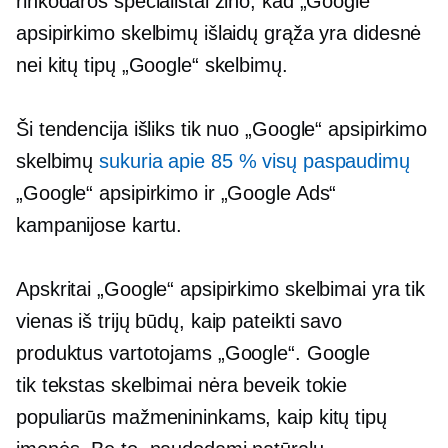
rinkodaros specialistai žino, kad „Google“
apsipirkimo skelbimų išlaidų grąža yra didesnė
nei kitų tipų „Google“ skelbimų.
Ši tendencija išliks tik nuo „Google“ apsipirkimo
skelbimų
sukuria apie 85 % visų paspaudimų
„Google“ apsipirkimo ir „Google Ads“
kampanijose kartu.
Apskritai „Google“ apsipirkimo skelbimai yra tik
vienas iš trijų būdų, kaip pateikti savo
produktus vartotojams „Google“. Google
tik tekstas
skelbimai nėra beveik tokie
populiarūs mažmenininkams, kaip kitų tipų