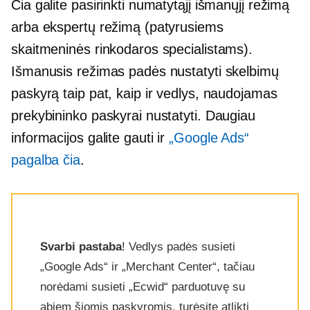
Čia galite pasirinkti numatytąjį išmanųjį režimą
arba ekspertų režimą (patyrusiems
skaitmeninės rinkodaros specialistams).
Išmanusis režimas padės nustatyti skelbimų
paskyrą taip pat, kaip ir vedlys, naudojamas
prekybininko paskyrai nustatyti. Daugiau
informacijos galite gauti ir
„Google Ads“
pagalba čia
.
Svarbi pastaba
! Vedlys padės susieti
„Google Ads“ ir „Merchant Center“, tačiau
norėdami susieti „Ecwid“ parduotuvę su
abiem šiomis paskyromis, turėsite atlikti