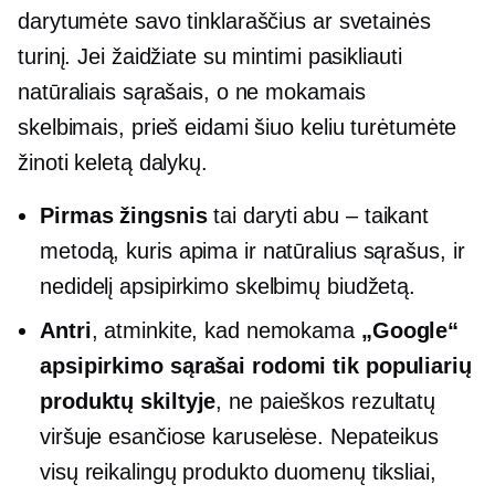
darytumėte savo tinklaraščius ar svetainės
turinį. Jei žaidžiate su mintimi pasikliauti
natūraliais sąrašais, o ne mokamais
skelbimais, prieš eidami šiuo keliu turėtumėte
žinoti keletą dalykų.
Pirmas žingsnis
tai daryti abu – taikant
metodą, kuris apima ir natūralius sąrašus, ir
nedidelį apsipirkimo skelbimų biudžetą.
Antri
, atminkite, kad nemokama
„Google“
apsipirkimo sąrašai rodomi tik populiarių
produktų skiltyje
, ne paieškos rezultatų
viršuje esančiose karuselėse. Nepateikus
visų reikalingų produkto duomenų tiksliai,