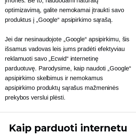
įmonės. Be to, naudodami natūralų
optimizavimą, galite nemokamai įtraukti savo
produktus į „Google“ apsipirkimo sąrašą.
Jei dar nesinaudojote „Google“ apsipirkimu, šis
išsamus vadovas leis jums pradėti efektyviau
reklamuoti savo „Ecwid“ internetinę
parduotuvę. Parodysime, kaip naudoti „Google“
apsipirkimo skelbimus ir nemokamus
apsipirkimo produktų sąrašus mažmeninės
prekybos verslui plėsti.
Kaip parduoti internetu