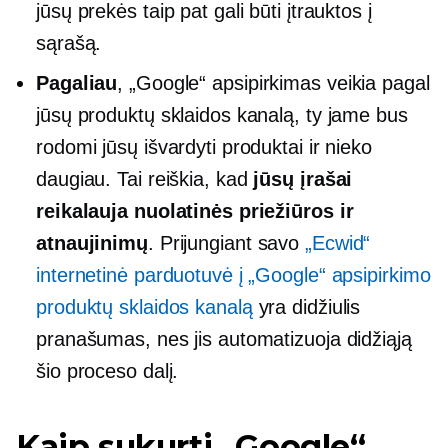
jūsų prekės taip pat gali būti įtrauktos į
sąrašą.
Pagaliau
, „Google“ apsipirkimas veikia pagal
jūsų produktų sklaidos kanalą, ty jame bus
rodomi jūsų išvardyti produktai ir nieko
daugiau. Tai reiškia, kad
jūsų įrašai
reikalauja nuolatinės priežiūros ir
atnaujinimų
. Prijungiant savo
„Ecwid“
internetinė parduotuvė į „Google“ apsipirkimo
produktų sklaidos kanalą
yra didžiulis
pranašumas, nes jis automatizuoja didžiąją
šio proceso dalį.
Kaip sukurti „Google“