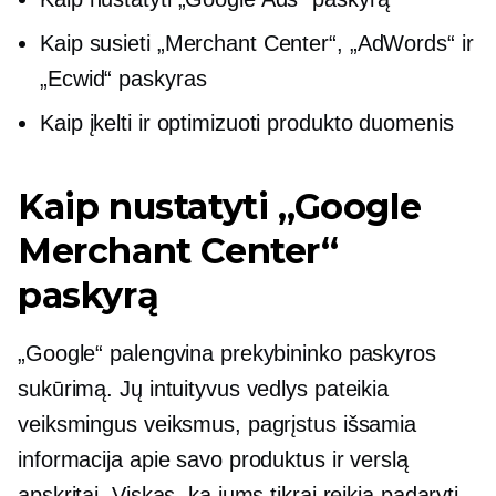
Kaip susieti „Merchant Center“, „AdWords“ ir
„Ecwid“ paskyras
Kaip įkelti ir optimizuoti produkto duomenis
Kaip nustatyti „Google
Merchant Center“
paskyrą
„Google“ palengvina prekybininko paskyros
sukūrimą. Jų intuityvus vedlys pateikia
veiksmingus veiksmus, pagrįstus išsamia
informacija apie savo produktus ir verslą
apskritai. Viskas, ką jums tikrai reikia padaryti,