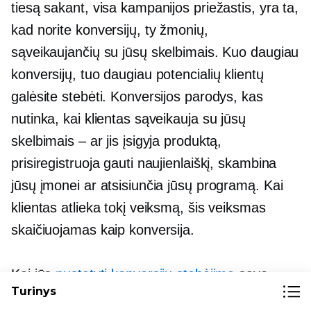
tiesą sakant, visa kampanijos priežastis, yra ta,
kad norite konversijų, ty žmonių,
sąveikaujančių su jūsų skelbimais. Kuo daugiau
konversijų, tuo daugiau potencialių klientų
galėsite stebėti. Konversijos parodys, kas
nutinka, kai klientas sąveikauja su jūsų
skelbimais – ar jis įsigyja produktą,
prisiregistruoja gauti naujienlaiškį, skambina
jūsų įmonei ar atsisiunčia jūsų programą. Kai
klientas atlieka tokį veiksmą, šis veiksmas
skaičiuojamas kaip konversija.
Kai jūs
nustatyti konversijų stebėjimą
savo
Turinys
svetainėje gausite įžvalgų
optimizuoti