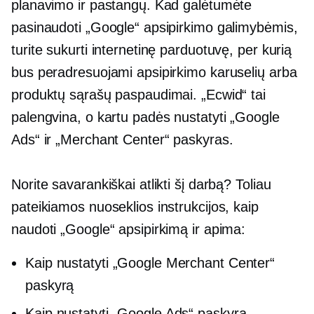
planavimo ir pastangų. Kad galėtumėte
pasinaudoti „Google“ apsipirkimo galimybėmis,
turite sukurti internetinę parduotuvę, per kurią
bus peradresuojami apsipirkimo karuselių arba
produktų sąrašų paspaudimai. „Ecwid“ tai
palengvina, o kartu padės nustatyti „Google
Ads“ ir „Merchant Center“ paskyras.
Norite savarankiškai atlikti šį darbą? Toliau
pateikiamos nuoseklios instrukcijos, kaip
naudoti „Google“ apsipirkimą ir apima:
Kaip nustatyti „Google Merchant Center“
paskyrą
Kaip nustatyti „Google Ads“ paskyrą