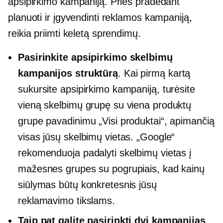
apsipirkimo kampaniją. Prieš pradedant
planuoti ir įgyvendinti reklamos kampaniją,
reikia priimti keletą sprendimų.
Pasirinkite apsipirkimo skelbimų
kampanijos struktūrą
. Kai pirmą kartą
sukursite apsipirkimo kampaniją, turėsite
vieną skelbimų grupę su viena produktų
grupe pavadinimu „Visi produktai“, apimančią
visas jūsų skelbimų vietas. „Google“
rekomenduoja padalyti skelbimų vietas į
mažesnes grupes su pogrupiais, kad kainų
siūlymas būtų konkretesnis jūsų
reklamavimo tikslams.
Taip pat galite pasirinkti dvi kampanijas