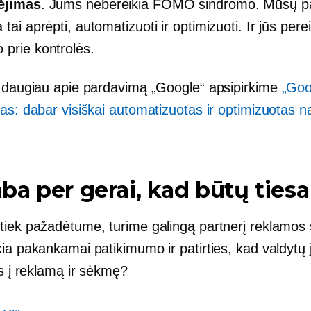
kėjimas
. Jums nebereikia FOMO sindromo. Mūsų p
 tai aprėpti, automatizuoti ir optimizuoti. Ir jūs per
 prie kontrolės.
e daugiau apie pardavimą „Google“ apsipirkime
„Goo
as: dabar visiškai automatizuotas ir optimizuotas n
a per gerai, kad būtų tiesa
tiek pažadėtume, turime galingą partnerį reklamos s
ia pakankamai patikimumo ir patirties, kad valdytų 
as į reklamą ir sėkmę?