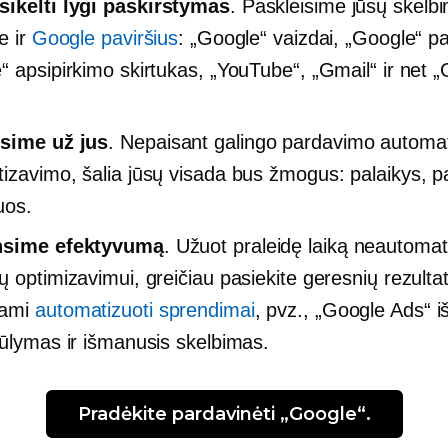
sikelti lygi
paskirstymas
. Paskleisime jūsų skelb
e ir
Google paviršius
: „Google“ vaizdai, „Google“ p
“ apsipirkimo skirtukas, „YouTube“, „Gmail“ ir net 
sime už jus
. Nepaisant galingo pardavimo automa
izavimo, šalia jūsų visada bus žmogus: palaikys, pat
uos.
nsime efektyvumą
. Užuot praleidę laiką neautoma
ų optimizavimui, greičiau pasiekite geresnių rezulta
dami
automatizuoti sprendimai
, pvz., „Google Ads“ 
iūlymas ir išmanusis skelbimas.
Pradėkite pardavinėti „Google“.