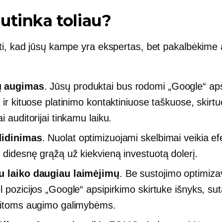
utinka toliau?
ti, kad jūsų kampe yra ekspertas, bet pakalbėkime 
 augimas
. Jūsų produktai bus rodomi „Google“ ap
e ir kituose platinimo kontaktiniuose taškuose, skirt
i auditorijai tinkamu laiku.
didinimas
. Nuolat optimizuojami skelbimai veikia ef
 didesnę grąžą už kiekvieną investuotą dolerį.
u laiko daugiau laimėjimų
.
Be sustojimo
optimiza
l pozicijos „Google“ apsipirkimo skirtuke išnyks, su
kitoms augimo galimybėms.