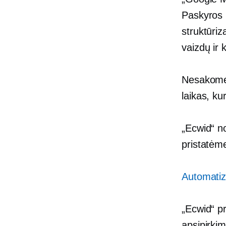
Paskyros 
struktūriz
vaizdų ir 
Nesakome, 
laikas, kur
„Ecwid“ no
pristatėm
Automatiz
„Ecwid“ pr
apsipirkim