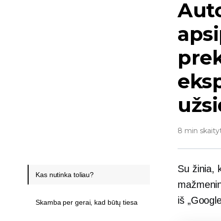
Aut
apsi
pre
eksp
užsi
8 min skaity
Su žinia,
Kas nutinka toliau?
mažmenini
iš „Google
Skamba per gerai, kad būtų tiesa