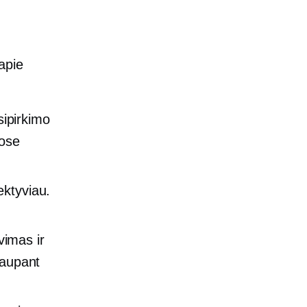
apie
sipirkimo
uose
ektyviau.
vimas ir
taupant