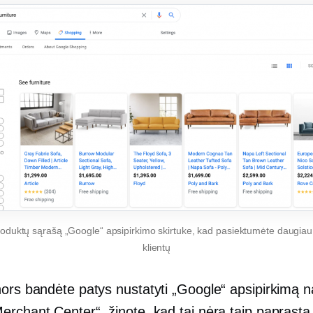
roduktų sąrašą „Google“ apsipirkimo skirtuke, kad pasiektumėte daugiau
klientų
nors bandėte patys nustatyti „Google“ apsipirkimą
erchant Center“, žinote, kad tai nėra taip paprasta