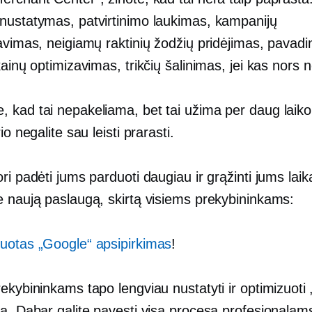
nustatymas, patvirtinimo laukimas, kampanijų
avimas, neigiamų raktinių žodžių pridėjimas, pavadi
kainų optimizavimas, trikčių šalinimas, jei kas nors 
kad tai nepakeliama, bet tai užima per daug laiko. 
io negalite sau leisti prarasti.
ri padėti jums parduoti daugiau ir grąžinti jums laik
e naują paslaugą, skirtą visiems prekybininkams:
uotas „Google“ apsipirkimas
!
ekybininkams tapo lengviau nustatyti ir optimizuoti
ą. Dabar galite pavesti visą procesą profesionalams