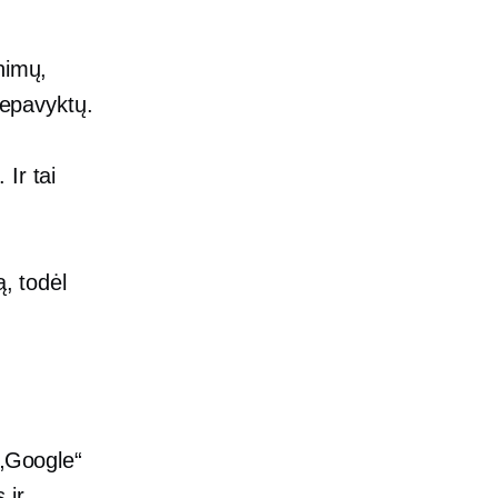
nimų,
nepavyktų.
Ir tai
ą, todėl
 „Google“
 ir