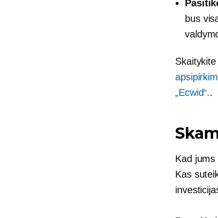
Pasiti
bus visa
valdymo
Skaitykit
apsipirkim
„Ecwid“.
.
Skamb
Kad jums 
Kas suteik
investicij