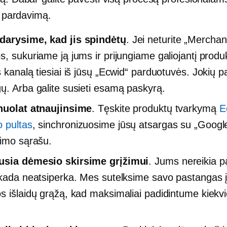
 į pardavimą.
darysime, kad jis spindėtų
. Jei neturite „Merchan
s, sukuriame ją jums ir prijungiame galiojantį produ
s kanalą tiesiai iš jūsų „Ecwid“ parduotuvės. Jokių 
ų. Arba galite susieti esamą paskyrą.
nuolat atnaujinsime
. Tęskite produktų tvarkymą
E
 pultas
, sinchronizuosime jūsų atsargas su „Googl
kimo sąrašu.
usia dėmesio skirsime grįžimui
. Jums nereikia p
ekada neatsiperka. Mes sutelksime savo pastangas 
s išlaidų grąžą, kad maksimaliai padidintume kiekv