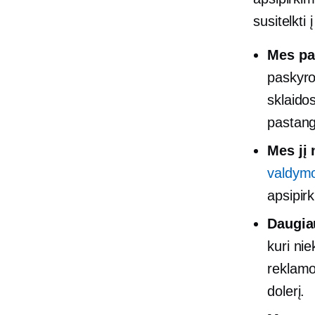
susitelkti
Mes pa
paskyro
sklaido
pastang
Mes jį 
valdymo
apsipir
Daugia
kuri ni
reklamo
dolerį.