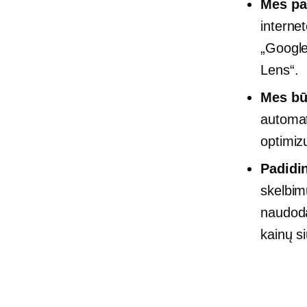
Mes
pa
internet
„Google
Lens“.
Mes bū
automat
optimiz
Padidi
skelbim
naudo
kainų s