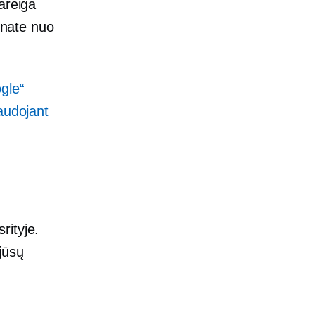
areiga
einate nuo
gle“
audojant
rityje.
jūsų