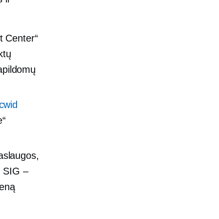
t Center“
ktų
papildomų
cwid
e“
aslaugos,
į SIG –
ieną