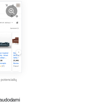
 potencialių
 naudodami
.