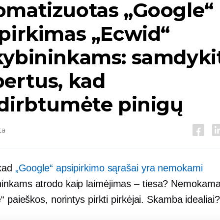
omatizuotas „Google“
pirkimas „Ecwid“
kybininkams: samdyki
ertus, kad
dirbtumėte pinigų
ta
 kad
„Google“ apsipirkimo sąrašai yra nemokami
nkams atrodo kaip laimėjimas – tiesa? Nemokama
“ paieškos, norintys pirkti pirkėjai. Skamba idealiai?