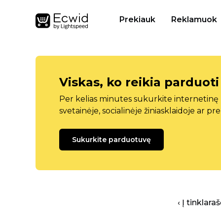
Prekiauk
Reklamuok
Viskas, ko reikia parduoti
Per kelias minutes sukurkite internetin
svetainėje, socialinėje žiniasklaidoje ar pr
Sukurkite parduotuvę
‹ Į tinklar