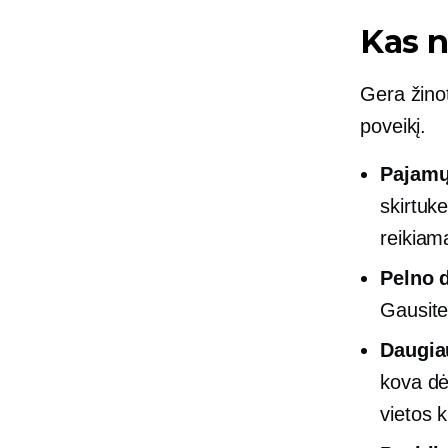
Kas n
Gera žino
poveikį.
Pajamų
skirtuk
reikiama
Pelno 
Gausite
Daugia
kova dė
vietos 