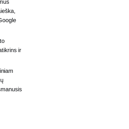
imus
aieška,
„Google
to
ikrins ir
tiniam
tų
išmanusis