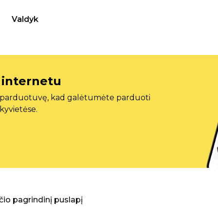
Valdyk
 internetu
ę parduotuvę, kad galėtumėte parduoti
ekyvietėse.
aščio pagrindinį puslapį