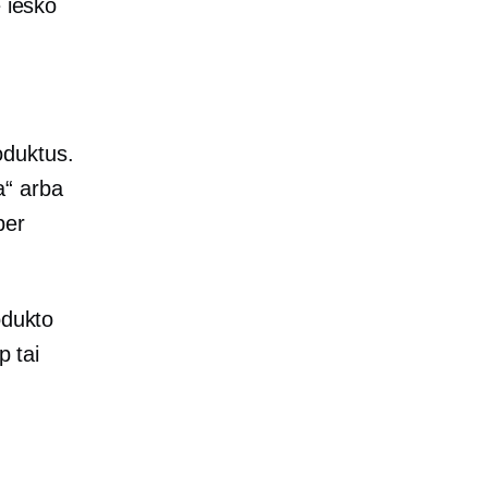
e ieško
oduktus.
a“ arba
per
odukto
p tai