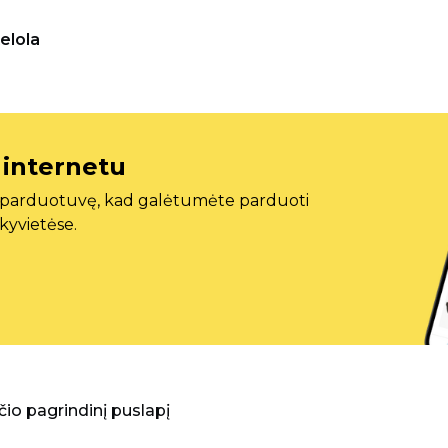
elola
 internetu
ę parduotuvę, kad galėtumėte parduoti
ekyvietėse.
aščio pagrindinį puslapį