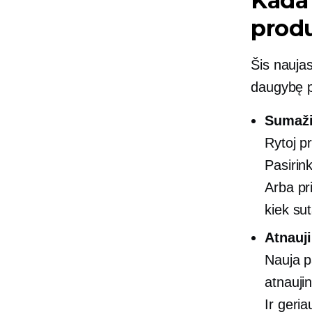
Kada
produ
Šis naujas
daugybę p
Sumaži
Rytoj p
Pasirin
Arba pri
kiek su
Atnauji
Nauja p
atnauji
Ir geri