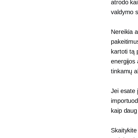
atrodo kai
valdymo s
Nereikia a
pakeitimus
kartoti tą
energijos
tinkamų a
Jei esate
importuoda
kaip daug 
Skaitykite