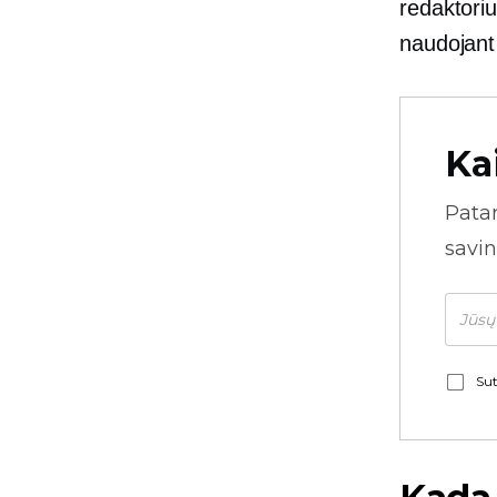
redaktoriu
naudojant
Ka
Pata
savin
Sut