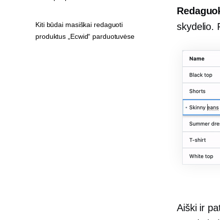
Redaguok
Kiti būdai masiškai redaguoti
skydelio. 
produktus „Ecwid“ parduotuvėse
Aiški ir p