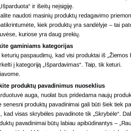
„Išparduota“ ir išeitų neįsigiję.
galite naudoti masinių produktų redagavimo priemo
 patikrintumėte, kiek produktų yra sandėlyje – tai pa
uvėse, kuriose yra daug prekių.
kite gaminiams kategorijas
a keturių paspaudimų, kad visi produktai iš „Žiemos 
kelti į kategoriją „Išpardavimas“. Taip, tik keturi.
čiavome.
kite produktų pavadinimus nuoseklius
rduotuvė auga, nuolat bus pridedama naujų produk
ie senesni produktų pavadinimai gali būti šiek tiek p
, kad visas skrybėles pavadinote tik „Skrybėle“. Dab
duktų pavadinimai būtų labiau apibūdinantys – „Ra