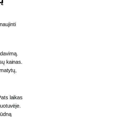
ų
naujinti
rdavimą.
sų kainas.
 matytų,
ats laikas
duotuvėje.
liūdną