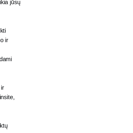
ikia jūsų
kti
o ir
odami
ir
insite,
ktų