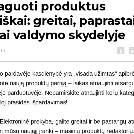
aguoti produktus
škai: greitai, paprastai
iai valdymo skydelyje
yta
nio pardavėjo kasdienybė yra „visada užimtas“ apibr
ote naują produktų partiją – laikas atnaujinti atsarg
ėje parduotuvėje. Nepamirškite atnaujinti kelių kateg
toj prasidės išpardavimas!
Elektroninė prekyba,
galite greitai ir be pastangų at
 mūsų naująjį įrankį – masinių produktų redaktorių