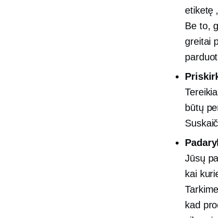
etiketę 
Be to, 
greitai
parduot
Priskir
Tereiki
būtų per
Suskai
Padary
Jūsų pa
kai kur
Tarkime
kad pro