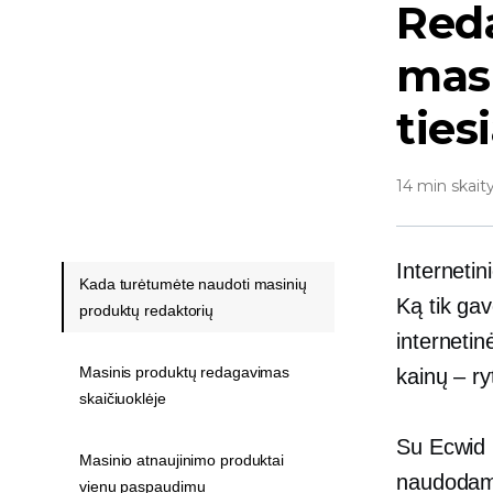
Red
masi
ties
14 min skait
Interneti
Kada turėtumėte naudoti masinių
Ką tik gav
produktų redaktorių
internetin
Masinis produktų redagavimas
kainų – ry
skaičiuoklėje
Su Ecwid
Masinio atnaujinimo produktai
naudodami
vienu paspaudimu