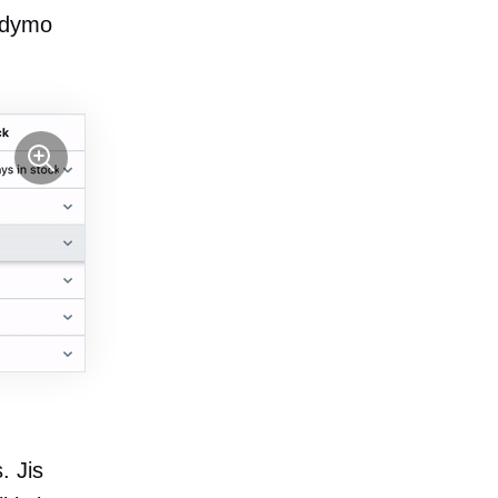
aldymo
. Jis