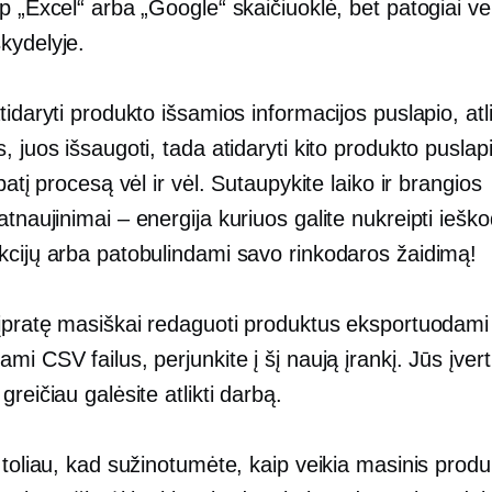
p „Excel“ arba „Google“ skaičiuoklė, bet patogiai ve
kydelyje.
tidaryti produkto išsamios informacijos puslapio, atli
, juos išsaugoti, tada atidaryti kito produkto puslapi
 patį procesą vėl ir vėl. Sutaupykite laiko ir brangios
atnaujinimai – energija
kuriuos galite nukreipti iešk
kcijų arba patobulindami savo rinkodaros žaidimą!
 įpratę masiškai redaguoti produktus eksportuodami 
mi CSV failus, perjunkite į šį naują įrankį. Jūs įvert
greičiau galėsite atlikti darbą.
 toliau, kad sužinotumėte, kaip veikia masinis produ