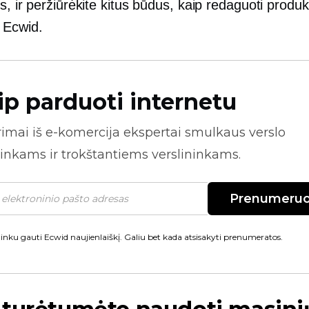
s, ir peržiūrėkite kitus būdus, kaip redaguoti produ
 Ecwid.
ip parduoti internetu
rimai iš
e-komercija
ekspertai smulkaus verslo
inkams ir trokštantiems verslininkams.
Prenumeruo
inku gauti Ecwid naujienlaiškį. Galiu bet kada atsisakyti prenumeratos.