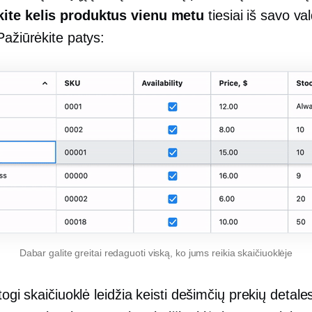
ite kelis produktus vienu metu
tiesiai iš savo v
Pažiūrėkite patys:
Dabar galite greitai redaguoti viską, ko jums reikia skaičiuoklėje
atogi skaičiuoklė leidžia keisti dešimčių prekių detales