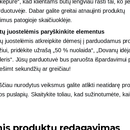
kepurė“, kad klientams būtų lengviau rasti tai, ko ji
duotuvėje. Dabar galite greitai atnaujinti produktų
imus patogioje skaičiuoklėje.
tų juostelėmis paryškinkite elementus
ų juostelėmis atkreipkite dėmesį į parduodamus pr
iui, pridėkite užrašą „50 % nuolaida“, „Dovanų idėj
leris“. Jūsų parduotuvė bus paruošta išpardavimui 
ešimt sekundžių ar greičiau!
čiau nurodytus veiksmus galite atlikti neatidarę pr
os puslapių. Skaitykite toliau, kad sužinotumėte, kai
nis produktų redagavimas