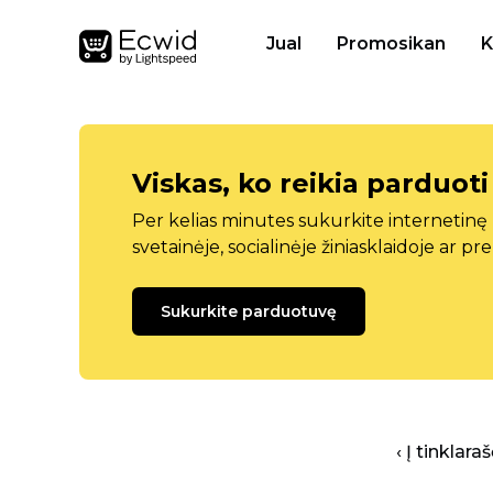
Jual
Promosikan
K
Viskas, ko reikia parduoti
Per kelias minutes sukurkite internetin
svetainėje, socialinėje žiniasklaidoje ar pr
Sukurkite parduotuvę
‹ Į tinklar