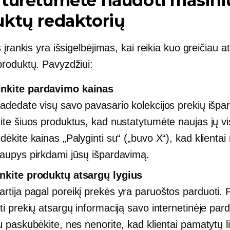
 turėtumėte naudoti masini
ktų redaktorių
 įrankis yra išsigelbėjimas, kai reikia kuo greičiau at
roduktų. Pavyzdžiui:
nkite pardavimo kainas
radedate visų savo pavasario kolekcijos prekių išpa
kite šiuos produktus, kad nustatytumėte naujas jų vi
dėkite kainas „Palyginti su“ („buvo X“), kad klientai
taupys pirkdami jūsų išpardavimą.
nkite produktų atsargų lygius
artija
pagal poreikį
prekės yra paruoštos parduoti. P
nti prekių atsargų informaciją savo internetinėje par
au paskubėkite, nes nenorite, kad klientai pamatytų 