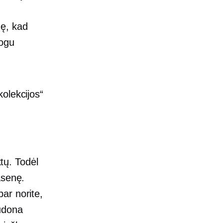
nę, kad
togu
kolekcijos“
tų. Todėl
asenę.
ar norite,
udona