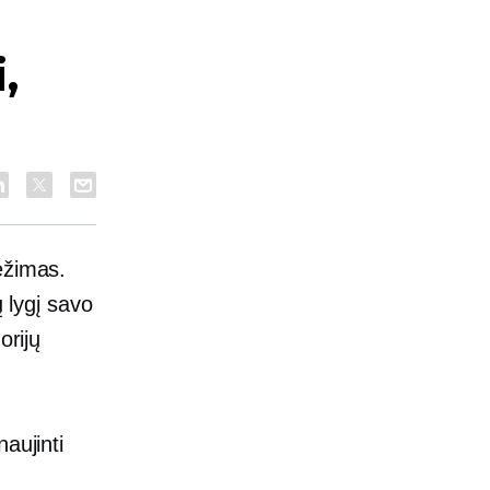
,
ėžimas.
ų lygį savo
orijų
naujinti
.