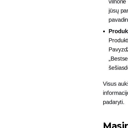
vilnonė 
jūsų par
pavadin
Produk
Produkt
Pavyzdž
„Bestse
šešiasd
Visus aukš
informacij
padaryti.
Masi