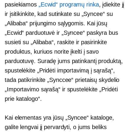
pasiekiamos
„Ecwid“ programų rinka
, įdiekite jį
ir įsitikinkite, kad sutinkate su „Syncee“ su
„Alibaba“ prijungimo sąlygomis. Kai jūsų
„Ecwid“ parduotuvė ir „Syncee“ paskyra bus
susieti su „Alibaba“, raskite ir pasirinkite
produktus, kuriuos norite įkelti į savo
parduotuvę. Suradę jums patinkantį produktą,
spustelėkite „Pridėti importavimą į sąrašą“,
tada patikrinkite „Synccee“ prietaisų skydelio
„Importavimo sąrašą“ ir spustelėkite „Pridėti
prie katalogo“.
Kai elementas yra jūsų „Syncee“ kataloge,
galite lengvai jį pervardyti, o jums beliks