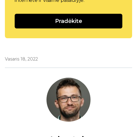
internete ir visame pasaulyje.
Pradėkite
Vasaris 18, 2022