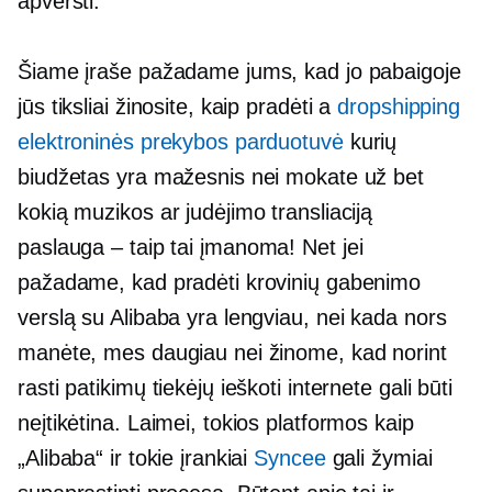
apversti.
Šiame įraše pažadame jums, kad jo pabaigoje
jūs tiksliai žinosite, kaip pradėti a
dropshipping
elektroninės prekybos parduotuvė
kurių
biudžetas yra mažesnis nei mokate už bet
kokią muzikos ar judėjimo transliaciją
paslauga – taip
tai įmanoma! Net jei
pažadame, kad pradėti krovinių gabenimo
verslą su Alibaba yra lengviau, nei kada nors
manėte, mes daugiau nei žinome, kad norint
rasti patikimų tiekėjų ieškoti internete gali būti
neįtikėtina. Laimei, tokios platformos kaip
„Alibaba“ ir tokie įrankiai
Syncee
gali žymiai