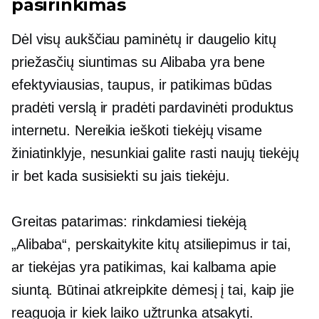
pasirinkimas
Dėl visų aukščiau paminėtų ir daugelio kitų
priežasčių siuntimas su Alibaba yra bene
efektyviausias,
taupus,
ir patikimas būdas
pradėti verslą ir pradėti pardavinėti produktus
internetu. Nereikia ieškoti tiekėjų visame
žiniatinklyje, nesunkiai galite rasti naujų tiekėjų
ir bet kada susisiekti su jais tiekėju.
Greitas patarimas: rinkdamiesi tiekėją
„Alibaba“, perskaitykite kitų atsiliepimus ir tai,
ar tiekėjas yra patikimas, kai kalbama apie
siuntą. Būtinai atkreipkite dėmesį į tai, kaip jie
reaguoja ir kiek laiko užtrunka atsakyti.