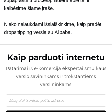
supaprastinti procesą. Būtent apie tai ir
kalbėsime šiame įraše.
Nieko nelaukdami išsiaiškinkime, kaip pradėti
dropshipping verslą su Alibaba.
Kaip parduoti internetu
Patarimai iš
e-komercija
ekspertai smulkaus
verslo savininkams ir trokštantiems
verslininkams.