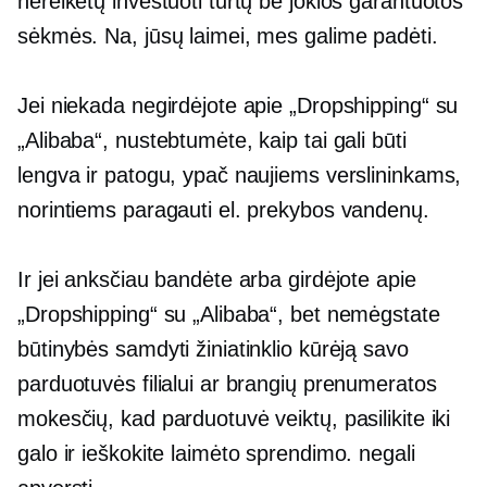
nereikėtų investuoti turtų be jokios garantuotos
sėkmės. Na, jūsų laimei, mes galime padėti.
Jei niekada negirdėjote apie „Dropshipping“ su
„Alibaba“, nustebtumėte, kaip tai gali būti
lengva ir patogu, ypač naujiems verslininkams,
norintiems paragauti el. prekybos vandenų.
Ir jei anksčiau bandėte arba girdėjote apie
„Dropshipping“ su „Alibaba“, bet nemėgstate
būtinybės samdyti žiniatinklio kūrėją savo
parduotuvės filialui ar brangių prenumeratos
mokesčių, kad parduotuvė veiktų, pasilikite iki
galo ir ieškokite laimėto sprendimo. negali