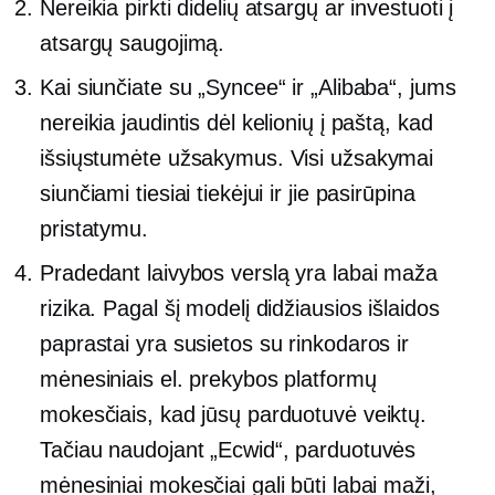
Nereikia pirkti didelių atsargų ar investuoti į
atsargų saugojimą.
Kai siunčiate su „Syncee“ ir „Alibaba“, jums
nereikia jaudintis dėl kelionių į paštą, kad
išsiųstumėte užsakymus. Visi užsakymai
siunčiami tiesiai tiekėjui ir jie pasirūpina
pristatymu.
Pradedant laivybos verslą yra labai maža
rizika. Pagal šį modelį didžiausios išlaidos
paprastai yra susietos su rinkodaros ir
mėnesiniais el. prekybos platformų
mokesčiais, kad jūsų parduotuvė veiktų.
Tačiau naudojant „Ecwid“, parduotuvės
mėnesiniai mokesčiai gali būti labai maži,