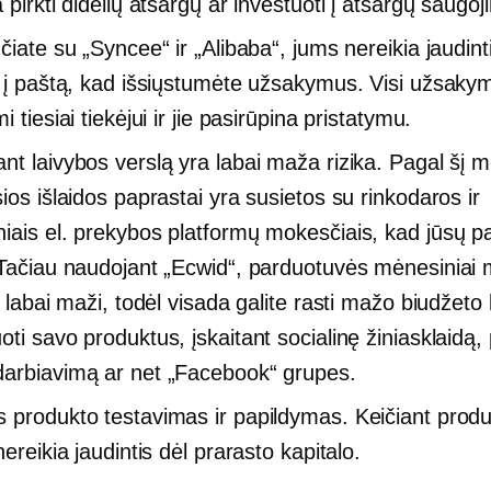
 pirkti didelių atsargų ar investuoti į atsargų saugoj
čiate su „Syncee“ ir „Alibaba“, jums nereikia jaudint
ų į paštą, kad išsiųstumėte užsakymus. Visi užsaky
i tiesiai tiekėjui ir jie pasirūpina pristatymu.
nt laivybos verslą yra labai maža rizika. Pagal šį m
ios išlaidos paprastai yra susietos su rinkodaros ir
iais el. prekybos platformų mokesčiais, kad jūsų p
 Tačiau naudojant „Ecwid“, parduotuvės mėnesiniai 
i labai maži, todėl visada galite rasti mažo biudžeto
ti savo produktus, įskaitant socialinę žiniasklaidą, 
arbiavimą ar net „Facebook“ grupes.
 produkto testavimas ir papildymas. Keičiant produ
nereikia jaudintis dėl prarasto kapitalo.