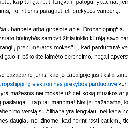
te, kaip tai gali būti lengva ir patogu, ypač naujie
kams, norintiems paragauti el. prekybos vandenų.
sčiau bandėte arba girdėjote apie „Dropshipping“ su 
state būtinybės samdyti žiniatinklio kūrėją savo p
r brangių prenumeratos mokesčių, kad parduotuvė ve
 iki galo ir ieškokite laimėto sprendimo. negali apverst
e pažadame jums, kad jo pabaigoje jūs tiksliai žinos
dropshipping elektroninės prekybos parduotuvė
kur
 yra mažesnis nei mokate už bet kokią muzikos ar 
ją
paslauga – taip
tai įmanoma! Net jei pažadame, k
gabenimo verslą su Alibaba yra lengviau, nei kada n
es daugiau nei žinome, kad norint rasti patikimų ti