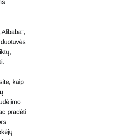
ms
„Alibaba“,
arduotuvės
iktų,
i.
ite, kaip
ių
judėjimo
ad pradėti
ors
ekėjų