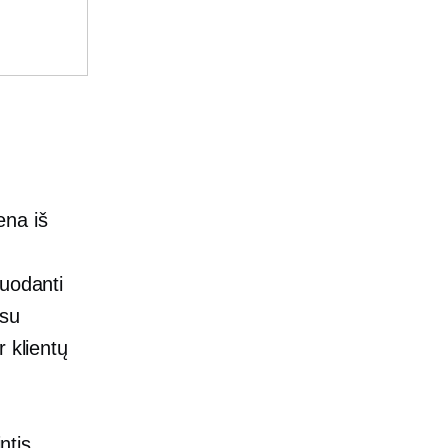
ena iš
duodanti
 su
 klientų
ntis