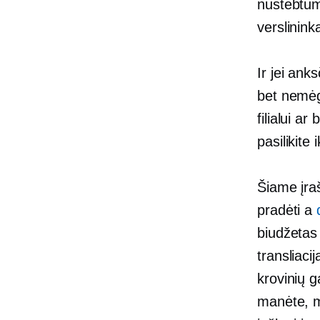
nustebtumė
verslinin
Ir jei ank
bet nemėg
filialui a
pasilikite
Šiame įraš
pradėti a
biudžetas
transliaci
krovinių 
manėte, m