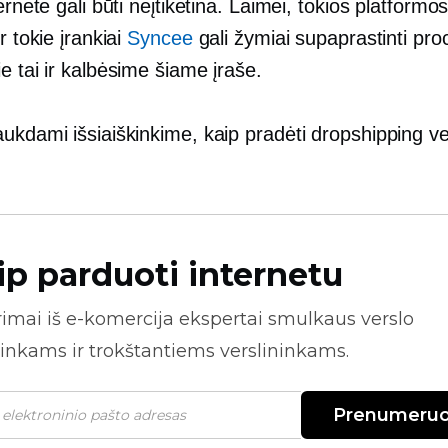
ternete gali būti neįtikėtina. Laimei, tokios platformo
r tokie įrankiai
Syncee
gali žymiai supaprastinti pro
e tai ir kalbėsime šiame įraše.
ukdami išsiaiškinkime, kaip pradėti dropshipping ve
ip parduoti internetu
rimai iš
e-komercija
ekspertai smulkaus verslo
inkams ir trokštantiems verslininkams.
Prenumeruo