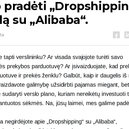
 pradėti „Dropshippi
lą su „Alibaba“.
yta
e tapti verslininku? Ar visada svajojote turėti savo
nės prekybos parduotuvę? Ar įsivaizduojate, kad pre
otuve ir prekės ženklu? Galbūt, kaip ir daugelis iš
ivaizdavote galimybę užsidirbti pajamas miegant, be
 sudaryti verslo plano, kuriam nereikėtų investuoti 
rantuotos sėkmės. Na, jūsų laimei, mes galime padėt
a negirdėjote apie „Dropshipping“ su „Alibaba“,