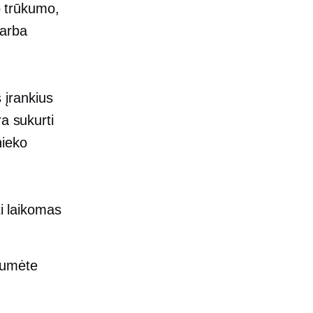
o trūkumo,
 arba
s įrankius
a sukurti
nieko
ti laikomas
tumėte