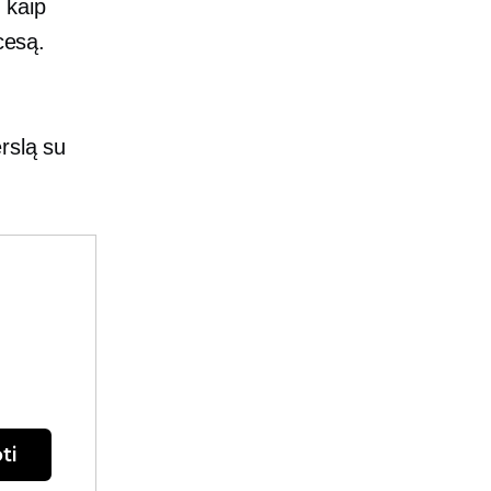
s kaip
cesą.
rslą su
ti