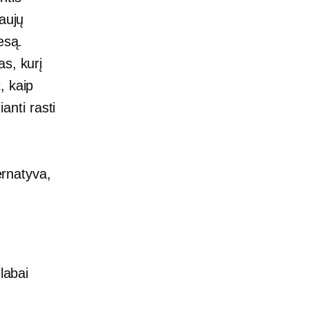
aujų
esą.
as, kurį
, kaip
ianti rasti
ernatyva,
labai