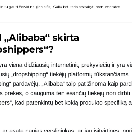
inku gauti Ecwid naujienlaiškį. Galiu bet kada atsisakyti prenumeratos.
 „Alibaba“ skirta
pshippers“?
yra viena didžiausių internetinių prekyviečių ir yra vi
usių „dropshipping“ tiekėjų platformų tūkstančiams
ping“ pardavėjų. „Alibaba“ taip pat žinoma kaip par
s prekes, o dauguma ten esančių tiekėjų nori dirbti
ers“, kad patenkintų bet kokią produkto specifiką ar
ar esate naujas verslininkas, ar jau įsitvirtinęs, nori