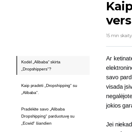
Kaip
vers
15 min skait
Ar ketinat
Kodėl „Alibaba“ skirta
elektroni
„Dropshippers“?
savo pardu
Kaip pradėti „Dropshipping“ su
visada įs
„Alibaba“.
negalėjote
jokios ga
Pradėkite savo „Alibaba
Dropshipping“ parduotuvę su
„Ecwid“ šiandien
Jei niekad