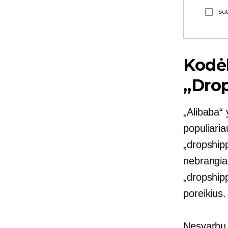
Sut
Kodėl
„Dro
„Alibaba“ 
populiaria
„dropship
nebrangia
„dropshipp
poreikius.
Nesvarbu, 