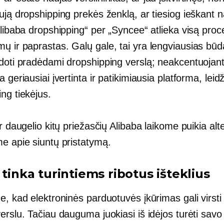
ują dropshipping prekės ženklą, ar tiesiog ieškant n
Alibaba dropshipping“ per „Syncee“ atlieka visą proc
emų
ir paprastas. Galų gale, tai yra lengviausias būd
udoti pradėdami dropshipping verslą; neakcentuojant
a geriausiai įvertinta ir patikimiausia platforma, leidž
ng tiekėjus.
ir daugelio kitų priežasčių Alibaba laikome puikia alt
me apie siuntų pristatymą.
 tinka turintiems ribotus išteklius
e, kad elektroninės parduotuvės įkūrimas gali virsti 
erslu. Tačiau dauguma juokiasi iš idėjos turėti savo