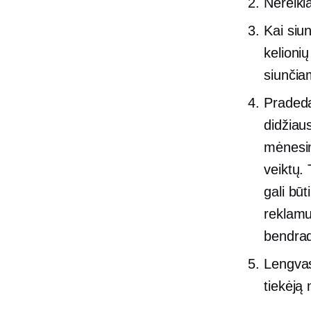
Nereikia
Kai siun
kelioni
siunčiam
Pradeda
didžiaus
mėnesin
veiktų.
gali būt
reklamuo
bendrad
Lengvas
tiekėją 