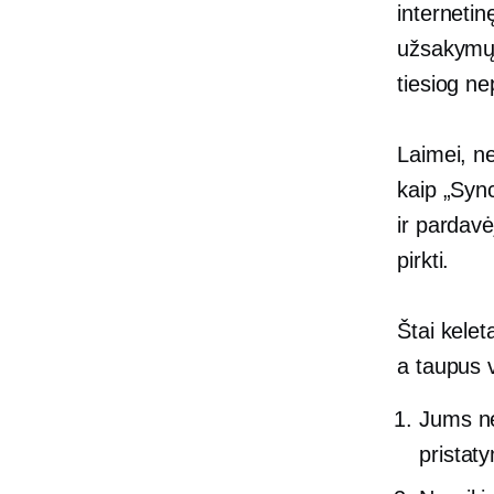
internetin
užsakymų 
tiesiog ne
Laimei, ne
kaip „Sync
ir pardavė
pirkti.
Štai kelet
a
taupus
v
Jums ne
pristat