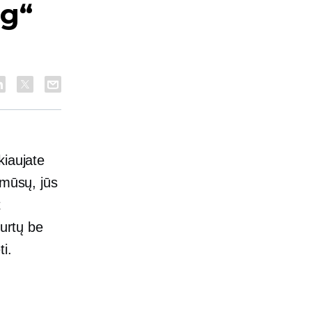
ng“
kiaujate
 mūsų, jūs
t
turtų be
i.