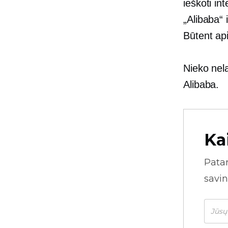
ieškoti in
„Alibaba“ i
Būtent api
Nieko nela
Alibaba.
Ka
Pata
savin