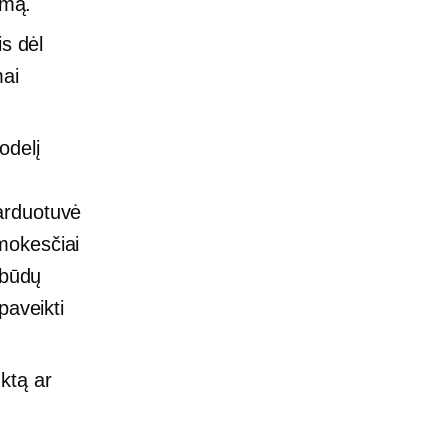
imą.
is dėl
mai
odelį
arduotuvė
mokesčiai
 būdų
paveikti
ktą ar