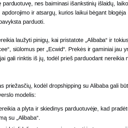
ę parduotuvę, nes baiminasi išankstinių išlaidų, laik
apdorojimo ir atsargų, kurios laikui bėgant blogėja
pavyksta parduoti.
reikia laužyti pinigų, kai pristatote „Alibaba“ ir tokiu
ee“, siūlomus per „Ecwid“. Prekės ir gaminiai jau yr
jai gali rinktis iš jų, todėl prieš parduodant nereikia 
as priežasčių, kodėl dropshipping su Alibaba gali bū
erslo modelis:
reikia a
plyta ir skiedinys
parduotuvėje, kad pradė
ymą su „Alibaba“.