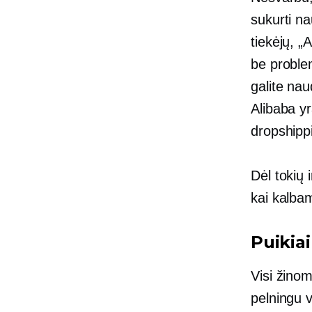
sukurti na
tiekėjų, „
be probl
galite na
Alibaba yr
dropshippi
Dėl tokių 
kai kalba
Puikiai
Visi žinom
pelningu v