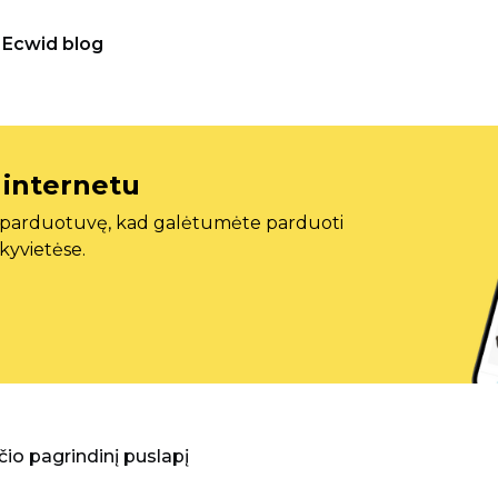
Ecwid blog
 internetu
ę parduotuvę, kad galėtumėte parduoti
ekyvietėse.
aščio pagrindinį puslapį