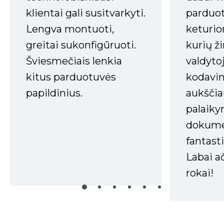
klientai gali susitvarkyti.
parduot
Lengva montuoti,
keturio
greitai sukonfigūruoti.
kurių ži
Šviesmečiais lenkia
valdyto
kitus parduotuvės
kodavim
papildinius.
aukščia
palaiky
dokume
fantasti
Labai a
rokai!