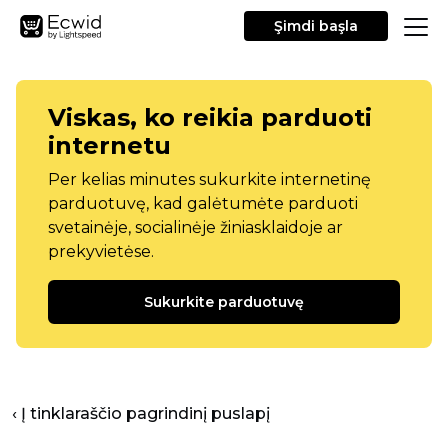
Şimdi başla
Viskas, ko reikia parduoti
internetu
Per kelias minutes sukurkite internetinę
parduotuvę, kad galėtumėte parduoti
svetainėje, socialinėje žiniasklaidoje ar
prekyvietėse.
Sukurkite parduotuvę
‹ Į tinklaraščio pagrindinį puslapį