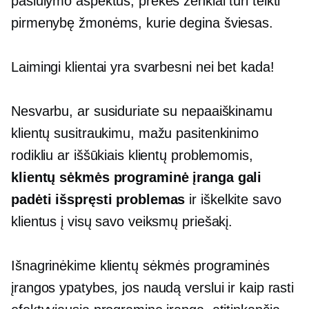
pasiūlymo aspektus, prekės ženklai turi teikti
pirmenybę žmonėms, kurie degina šviesas.
Laimingi klientai yra svarbesni nei bet kada!
Nesvarbu, ar susiduriate su nepaaiškinamu
klientų susitraukimu, mažu pasitenkinimo
rodikliu ar iššūkiais klientų problemomis,
klientų sėkmės programinė įranga gali
padėti išspręsti problemas
ir iškelkite savo
klientus į visų savo veiksmų priešakį.
Išnagrinėkime klientų sėkmės programinės
įrangos ypatybes, jos naudą verslui ir kaip rasti