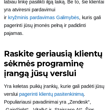
labiau linkę pasilikti ilgą laiką. Be to, šie klientai
yra atviresni pardavimui
ir
kryžminis pardavimas
Galimybės
, kuris gali
pagerinti jūsų įmonės pelną ir padidinti
pajamas.
Raskite geriausią klientų
sėkmės programinę
įrangą jūsų verslui
Yra keletas puikių įrankių, kurie gali padėti jūsų
verslui
pagerinti klientų pasitenkinimą
.
Populiariausi pavadinimai yra „Zendesk“,
„GainSight“, „Vitally“ ir „Staircase AI“. Šios