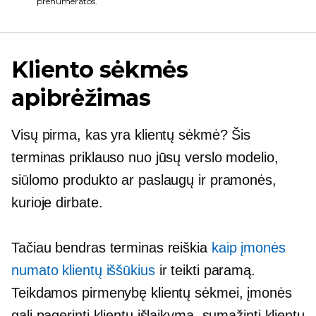
prenumeratos.
Kliento sėkmės
apibrėžimas
Visų pirma, kas yra klientų sėkmė? Šis
terminas priklauso nuo jūsų verslo modelio,
siūlomo produkto ar paslaugų ir pramonės,
kurioje dirbate.
Tačiau bendras terminas reiškia
kaip įmonės
numato klientų iššūkius
ir teikti paramą.
Teikdamos pirmenybę klientų sėkmei, įmonės
gali pagerinti klientų išlaikymą, sumažinti klientų