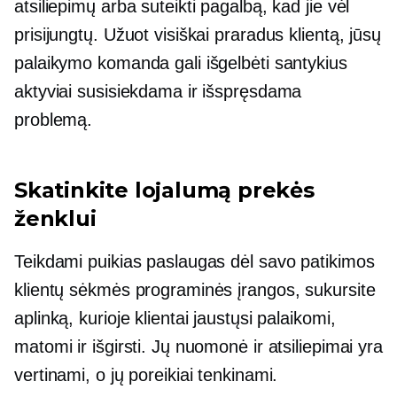
atsiliepimų arba suteikti pagalbą, kad jie vėl
prisijungtų. Užuot visiškai praradus klientą, jūsų
palaikymo komanda gali išgelbėti santykius
aktyviai susisiekdama ir išspręsdama
problemą.
Skatinkite lojalumą prekės
ženklui
Teikdami puikias paslaugas dėl savo patikimos
klientų sėkmės programinės įrangos, sukursite
aplinką, kurioje klientai jaustųsi palaikomi,
matomi ir išgirsti. Jų nuomonė ir atsiliepimai yra
vertinami, o jų poreikiai tenkinami.