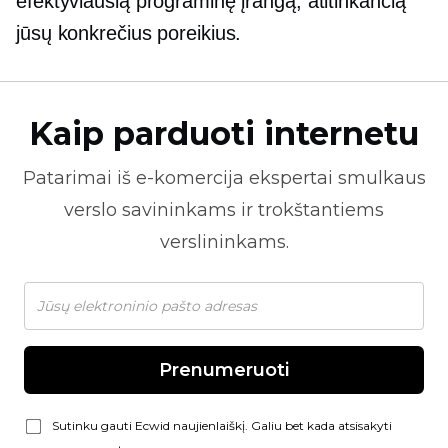
efektyviausią programinę įrangą, atitinkančią
jūsų konkrečius poreikius.
Kaip parduoti internetu
Patarimai iš
e-komercija
ekspertai smulkaus
verslo savininkams ir trokštantiems
verslininkams.
Prenumeruoti
Sutinku gauti Ecwid naujienlaiškį. Galiu bet kada atsisakyti