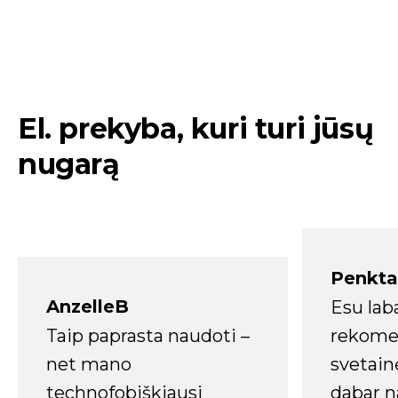
El. prekyba, kuri turi jūsų
nugarą
Penkta
AnzelleB
Esu lab
Taip paprasta naudoti –
rekomen
net mano
svetain
technofobiškiausi
dabar n