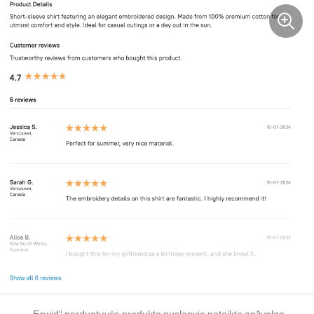
„Ecwid“ parduotuvės produkto puslapyje pateikta apžvalga