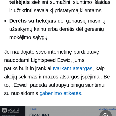
teikėjais
siekiant sumažinti siuntimo išlaidas
ir užtikrinti savalaikį pristatymą klientams
Derėtis su tiekėjais
dėl geriausių masinių
užsakymų kainų arba derėtis dėl geresnių
mokėjimo sąlygų.
Jei naudojate savo internetinę parduotuvę
naudodami Lightspeed Ecwid, jums
patiks
built-in
įrankiai
tvarkant atsargas
, kaip
akcijų sekimas ir
mažos atsargos
įspėjimai. Be
to, „Ecwid“ padeda sutaupyti pinigų siuntimui
su nuolaidomis
gabenimo etiketės
.