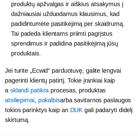
produktų apžvalgas ir aiškius atsakymus į
dažniausiai užduodamus klausimus, kad
padidintumėte pasitikėjimą per skaidrumą.
Tai padeda klientams priimti pagrįstus
sprendimus ir padidina pasitikėjimą jūsų
produktais.
Jei turite „Ecwid“ parduotuvę, galite lengvai
pagerinti klientų patirtį. Tokie įrankiai kaip
a
sklandi patikra
procesas, produktas
atsiliepimai
,
pokalbis
arba
savitarnos paslaugos
tokios parinktys kaip an
DUK
gali padaryti didelį
skirtumą.