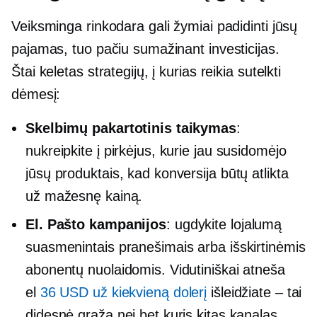
Veiksminga rinkodara gali žymiai padidinti jūsų
pajamas, tuo pačiu sumažinant investicijas.
Štai keletas strategijų, į kurias reikia sutelkti
dėmesį:
Skelbimų pakartotinis taikymas
:
nukreipkite į pirkėjus, kurie jau susidomėjo
jūsų produktais, kad konversija būtų atlikta
už mažesnę kainą.
El. Pašto kampanijos
: ugdykite lojalumą
suasmenintais pranešimais arba išskirtinėmis
abonentų nuolaidomis. Vidutiniškai atneša
el
36 USD už kiekvieną dolerį
išleidžiate – tai
didesnė grąža nei bet kuris kitas kanalas.