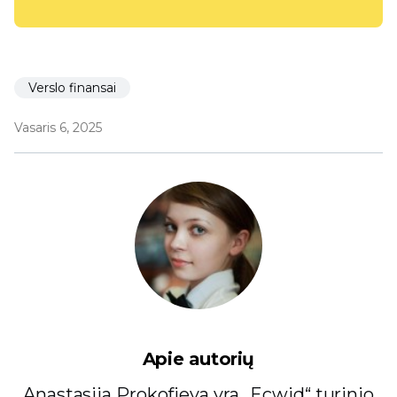
Verslo finansai
Vasaris 6, 2025
Apie autorių
Anastasija Prokofjeva yra „Ecwid“ turinio