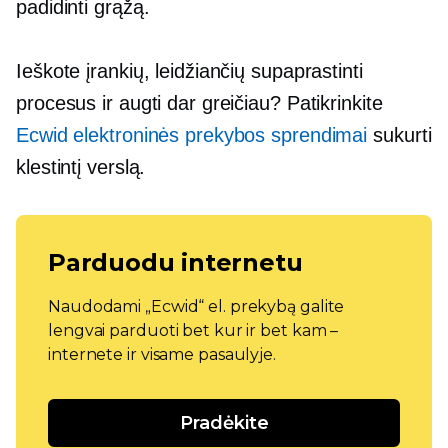
padidinti grąžą.
Ieškote įrankių, leidžiančių supaprastinti
procesus ir augti dar greičiau? Patikrinkite
Ecwid elektroninės prekybos sprendimai
sukurti
klestintį verslą.
Parduodu internetu
Naudodami „Ecwid“ el. prekybą galite
lengvai parduoti bet kur ir bet kam –
internete ir visame pasaulyje.
Pradėkite