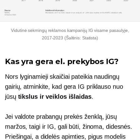
Vidutinė sėkmingų reklamos kampanijų IG visame pasaulyje,
2017-2023
(Šaltinis: Statista)
Kas yra gera el. prekybos IG?
Nors lyginamieji skaičiai pateikia naudingų
gairių, atminkite, kad gera IG priklauso nuo
jūsų
tikslus ir veiklos išlaidas
.
Jei valdote prabangų prekės ženklą, jūsų
maržos, taigi ir IG, gali būti, žinoma, didesnės.
Priešingai, a
didelės apimties,
pigus
modelis