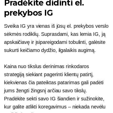
Pradėkite didinti el.
prekybos IG
Sveika IG yra vienas iš jūsų el. prekybos verslo
sėkmės rodiklių. Suprasdami, kas lemia IG, ją
apskaičiavę ir įsipareigodami tobulinti, galėsite
sukurti keičiamo dydžio,
ilgalaikis
augimą.
Kaina nuo
tikslus derinimas
rinkodaros
strategiją siekiant pagerinti klientų patirtį,
kiekvienas čia pateiktas patarimas gali padėti
jums žengti žingsnį arčiau savo tikslų.
Pradėkite sekti savo IG šiandien ir sužinokite,
kur galite atlikti koregavimus – niekada nevėlu