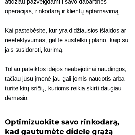
atidžiau pažvelgdami į savo dabartines
operacijas, rinkodarą ir klientų aptarnavimą.
Kai pastebėsite, kur yra didžiausios išlaidos ar
neefektyvumas, galite susitelkti į plano, kaip su
jais susidoroti, kūrimą.
Toliau pateiktos idėjos neabejotinai naudingos,
tačiau jūsų įmonė jau gali jomis naudotis arba
turite kitų sričių, kurioms reikia skirti daugiau
dėmesio.
Optimizuokite savo rinkodarą,
kad gautumėte didelę grąžą