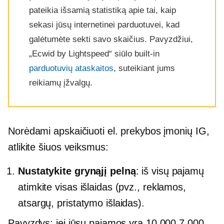
pateikia išsamią statistiką apie tai, kaip
sekasi jūsų internetinei parduotuvei, kad
galėtumėte sekti savo skaičius. Pavyzdžiui,
„Ecwid by Lightspeed“ siūlo
built-in
parduotuvių ataskaitos
, suteikiant jums
reikiamų įžvalgų.
Norėdami apskaičiuoti el. prekybos įmonių IG,
atlikite šiuos veiksmus:
Nustatykite grynąjį pelną
: iš visų pajamų
atimkite visas išlaidas (pvz., reklamos,
atsargų, pristatymo išlaidas).
Pavyzdys: jei jūsų pajamos yra 10,000 7,000