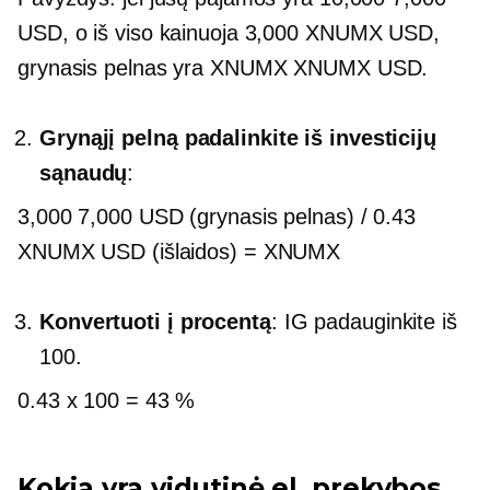
USD, o iš viso kainuoja 3,000 XNUMX USD,
grynasis pelnas yra XNUMX XNUMX USD.
Grynąjį pelną padalinkite iš investicijų
sąnaudų
:
3,000 7,000 USD (grynasis pelnas) / 0.43
XNUMX USD (išlaidos) = XNUMX
Konvertuoti į procentą
: IG padauginkite iš
100.
0.43 x 100 = 43 %
Kokia yra vidutinė el. prekybos