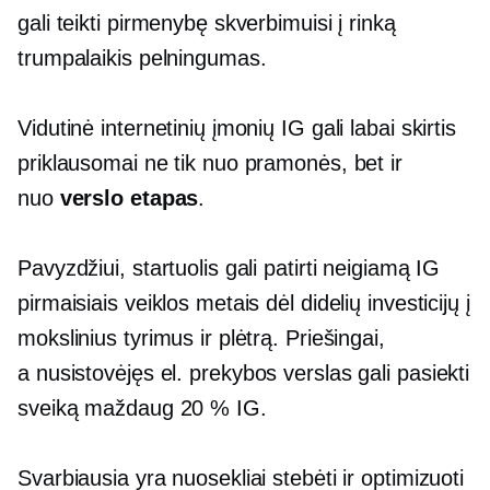
gali teikti pirmenybę skverbimuisi į rinką
trumpalaikis
pelningumas.
Vidutinė internetinių įmonių IG gali labai skirtis
priklausomai ne tik nuo pramonės, bet ir
nuo
verslo etapas
.
Pavyzdžiui, startuolis gali patirti neigiamą IG
pirmaisiais veiklos metais dėl didelių investicijų į
mokslinius tyrimus ir plėtrą. Priešingai,
a
nusistovėjęs
el. prekybos verslas gali pasiekti
sveiką maždaug 20 % IG.
Svarbiausia yra nuosekliai stebėti ir optimizuoti