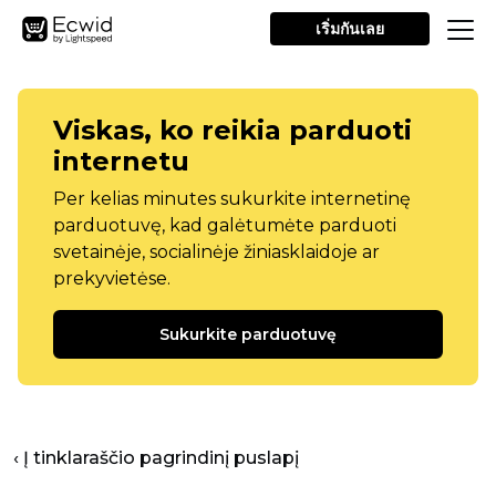
เริ่มกันเลย
Viskas, ko reikia parduoti
internetu
Per kelias minutes sukurkite internetinę
parduotuvę, kad galėtumėte parduoti
svetainėje, socialinėje žiniasklaidoje ar
prekyvietėse.
Sukurkite parduotuvę
‹ Į tinklaraščio pagrindinį puslapį