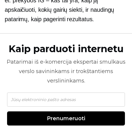
el. prekybos IG – kas tai yra, kaip ją
apskaičiuoti, kokių gairių siekti, ir naudingų
patarimų, kaip pagerinti rezultatus.
Kaip parduoti internetu
Patarimai iš
e-komercija
ekspertai smulkaus
verslo savininkams ir trokštantiems
verslininkams.
Prenumeruoti