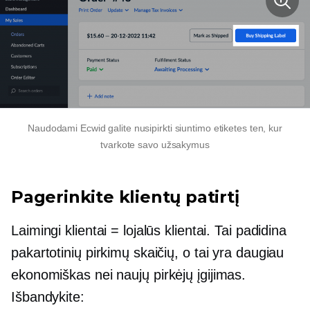
Naudodami Ecwid galite nusipirkti siuntimo etiketes ten, kur
tvarkote savo užsakymus
Pagerinkite klientų patirtį
Laimingi klientai = lojalūs klientai. Tai padidina
pakartotinių pirkimų skaičių, o tai yra daugiau
ekonomiškas
nei naujų pirkėjų įgijimas.
Išbandykite: