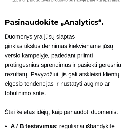
Pasinaudokite „Analytics“.
Duomenys yra jūsų slaptas
ginklas
tikslus derinimas
kiekviename jūsų
verslo kampelyje, padedant priimti
protingesnius sprendimus ir pasiekti geresnių
rezultatų. Pavyzdžiui, jis gali atskleisti klientų
elgesio tendencijas ir nustatyti augimo ar
tobulinimo sritis.
Štai keletas idėjų, kaip panaudoti duomenis:
A / B testavimas
: reguliariai išbandykite