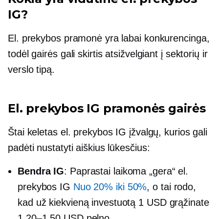
IG?
El. prekybos pramonė yra labai konkurencinga,
todėl gairės gali skirtis atsižvelgiant į sektorių ir
verslo tipą.
El. prekybos IG pramonės gairės
Štai keletas el. prekybos IG įžvalgų, kurios gali
padėti nustatyti aiškius lūkesčius:
Bendra IG
: Paprastai laikoma „gera“ el.
prekybos IG
Nuo 20% iki 50%
, o tai rodo,
kad už kiekvieną investuotą 1 USD grąžinate
1.20–1.50 USD pelno.