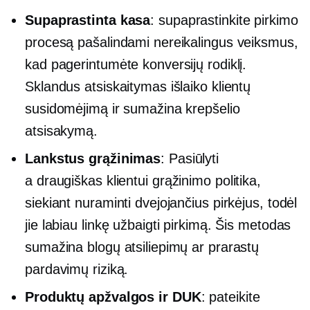
Supaprastinta kasa
: supaprastinkite pirkimo
procesą pašalindami nereikalingus veiksmus,
kad pagerintumėte konversijų rodiklį.
Sklandus atsiskaitymas išlaiko klientų
susidomėjimą ir sumažina krepšelio
atsisakymą.
Lankstus grąžinimas
: Pasiūlyti
a
draugiškas klientui
grąžinimo politika,
siekiant nuraminti dvejojančius pirkėjus, todėl
jie labiau linkę užbaigti pirkimą. Šis metodas
sumažina blogų atsiliepimų ar prarastų
pardavimų riziką.
Produktų apžvalgos ir DUK
: pateikite