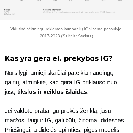
Vidutinė sėkmingų reklamos kampanijų IG visame pasaulyje,
2017-2023
(Šaltinis: Statista)
Kas yra gera el. prekybos IG?
Nors lyginamieji skaičiai pateikia naudingų
gairių, atminkite, kad gera IG priklauso nuo
jūsų
tikslus ir veiklos išlaidas
.
Jei valdote prabangų prekės ženklą, jūsų
maržos, taigi ir IG, gali būti, žinoma, didesnės.
Priešingai, a
didelės apimties,
pigus
modelis