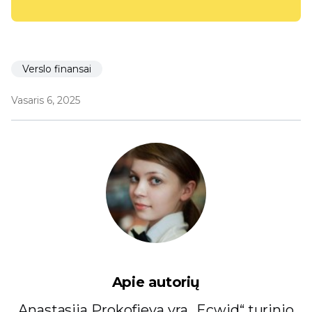
Verslo finansai
Vasaris 6, 2025
Apie autorių
Anastasija Prokofjeva yra „Ecwid“ turinio