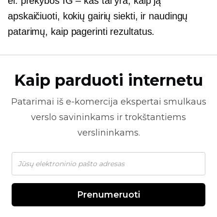
el. prekybos IG – kas tai yra, kaip ją
apskaičiuoti, kokių gairių siekti, ir naudingų
patarimų, kaip pagerinti rezultatus.
Kaip parduoti internetu
Patarimai iš
e-komercija
ekspertai smulkaus
verslo savininkams ir trokštantiems
verslininkams.
Prenumeruoti