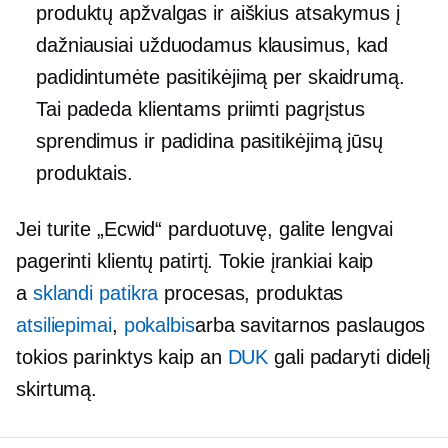
produktų apžvalgas ir aiškius atsakymus į
dažniausiai užduodamus klausimus, kad
padidintumėte pasitikėjimą per skaidrumą.
Tai padeda klientams priimti pagrįstus
sprendimus ir padidina pasitikėjimą jūsų
produktais.
Jei turite „Ecwid“ parduotuvę, galite lengvai
pagerinti klientų patirtį. Tokie įrankiai kaip
a
sklandi patikra
procesas, produktas
atsiliepimai
,
pokalbis
arba
savitarnos paslaugos
tokios parinktys kaip an
DUK
gali padaryti didelį
skirtumą.