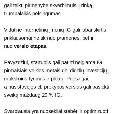
gali teikti pirmenybę skverbimuisi į rinką
trumpalaikis
pelningumas.
Vidutinė internetinių įmonių IG gali labai skirtis
priklausomai ne tik nuo pramonės, bet ir
nuo
verslo etapas
.
Pavyzdžiui, startuolis gali patirti neigiamą IG
pirmaisiais veiklos metais dėl didelių investicijų į
mokslinius tyrimus ir plėtrą. Priešingai,
a
nusistovėjęs
el. prekybos verslas gali pasiekti
sveiką maždaug 20 % IG.
Svarbiausia yra nuosekliai stebėti ir optimizuoti