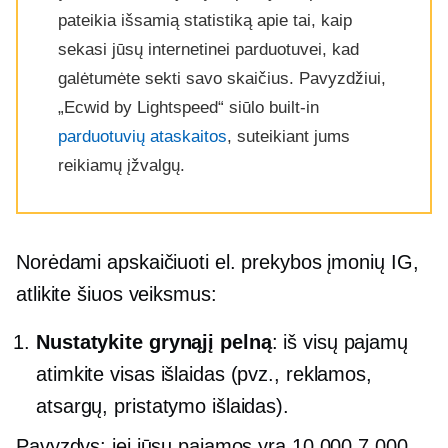
pateikia išsamią statistiką apie tai, kaip
sekasi jūsų internetinei parduotuvei, kad
galėtumėte sekti savo skaičius. Pavyzdžiui,
„Ecwid by Lightspeed“ siūlo
built-in
parduotuvių ataskaitos
, suteikiant jums
reikiamų įžvalgų.
Norėdami apskaičiuoti el. prekybos įmonių IG,
atlikite šiuos veiksmus:
Nustatykite grynąjį pelną
: iš visų pajamų
atimkite visas išlaidas (pvz., reklamos,
atsargų, pristatymo išlaidas).
Pavyzdys: jei jūsų pajamos yra 10,000 7,000