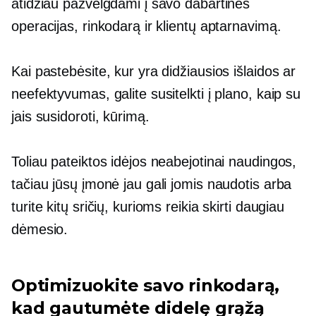
atidžiau pažvelgdami į savo dabartines
operacijas, rinkodarą ir klientų aptarnavimą.
Kai pastebėsite, kur yra didžiausios išlaidos ar
neefektyvumas, galite susitelkti į plano, kaip su
jais susidoroti, kūrimą.
Toliau pateiktos idėjos neabejotinai naudingos,
tačiau jūsų įmonė jau gali jomis naudotis arba
turite kitų sričių, kurioms reikia skirti daugiau
dėmesio.
Optimizuokite savo rinkodarą,
kad gautumėte didelę grąžą