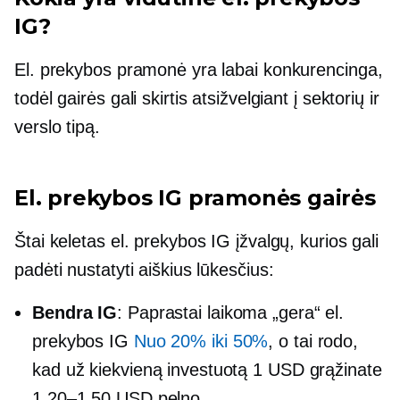
IG?
El. prekybos pramonė yra labai konkurencinga,
todėl gairės gali skirtis atsižvelgiant į sektorių ir
verslo tipą.
El. prekybos IG pramonės gairės
Štai keletas el. prekybos IG įžvalgų, kurios gali
padėti nustatyti aiškius lūkesčius:
Bendra IG
: Paprastai laikoma „gera“ el.
prekybos IG
Nuo 20% iki 50%
, o tai rodo,
kad už kiekvieną investuotą 1 USD grąžinate
1.20–1.50 USD pelno.