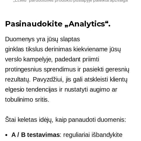
Pasinaudokite „Analytics“.
Duomenys yra jūsų slaptas
ginklas
tikslus derinimas
kiekviename jūsų
verslo kampelyje, padedant priimti
protingesnius sprendimus ir pasiekti geresnių
rezultatų. Pavyzdžiui, jis gali atskleisti klientų
elgesio tendencijas ir nustatyti augimo ar
tobulinimo sritis.
Štai keletas idėjų, kaip panaudoti duomenis:
A / B testavimas
: reguliariai išbandykite