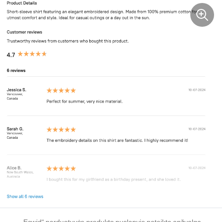
„Ecwid“ parduotuvės produkto puslapyje pateikta apžvalga