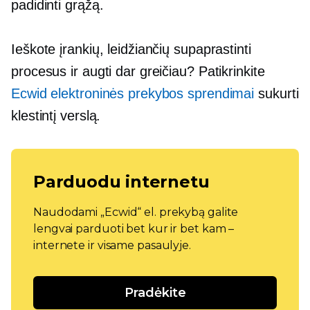
padidinti grąžą.
Ieškote įrankių, leidžiančių supaprastinti
procesus ir augti dar greičiau? Patikrinkite
Ecwid elektroninės prekybos sprendimai
sukurti
klestintį verslą.
Parduodu internetu
Naudodami „Ecwid“ el. prekybą galite
lengvai parduoti bet kur ir bet kam –
internete ir visame pasaulyje.
Pradėkite