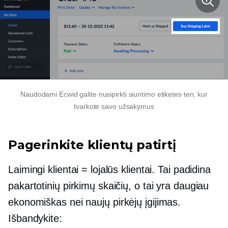
Naudodami Ecwid galite nusipirkti siuntimo etiketes ten, kur
tvarkote savo užsakymus
Pagerinkite klientų patirtį
Laimingi klientai = lojalūs klientai. Tai padidina
pakartotinių pirkimų skaičių, o tai yra daugiau
ekonomiškas
nei naujų pirkėjų įgijimas.
Išbandykite: