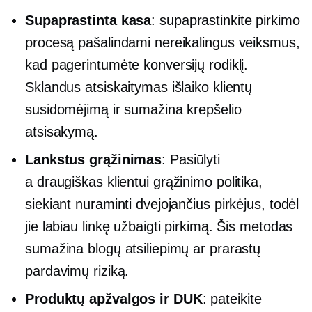
Supaprastinta kasa
: supaprastinkite pirkimo
procesą pašalindami nereikalingus veiksmus,
kad pagerintumėte konversijų rodiklį.
Sklandus atsiskaitymas išlaiko klientų
susidomėjimą ir sumažina krepšelio
atsisakymą.
Lankstus grąžinimas
: Pasiūlyti
a
draugiškas klientui
grąžinimo politika,
siekiant nuraminti dvejojančius pirkėjus, todėl
jie labiau linkę užbaigti pirkimą. Šis metodas
sumažina blogų atsiliepimų ar prarastų
pardavimų riziką.
Produktų apžvalgos ir DUK
: pateikite