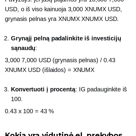
USD, o iš viso kainuoja 3,000 XNUMX USD,
grynasis pelnas yra XNUMX XNUMX USD.
Grynąjį pelną padalinkite iš investicijų
sąnaudų
:
3,000 7,000 USD (grynasis pelnas) / 0.43
XNUMX USD (išlaidos) = XNUMX
Konvertuoti į procentą
: IG padauginkite iš
100.
0.43 x 100 = 43 %
Kokia yra vidutinė el. prekybos