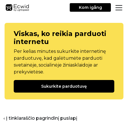
Kom igång
Viskas, ko reikia parduoti
internetu
Per kelias minutes sukurkite internetinę
parduotuvę, kad galėtumėte parduoti
svetainėje, socialinėje žiniasklaidoje ar
prekyvietėse.
Sukurkite parduotuvę
‹ Į tinklaraščio pagrindinį puslapį