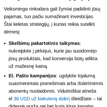
Veiksminga rinkodara gali žymiai padidinti jūsų
pajamas, tuo pačiu sumažinant investicijas.
Štai keletas strategijų, į kurias reikia sutelkti
dėmesį:
Skelbimų pakartotinis taikymas
:
nukreipkite į pirkėjus, kurie jau susidomėjo
jūsų produktais, kad konversija būtų atlikta
už mažesnę kainą.
El. Pašto kampanijos
: ugdykite lojalumą
suasmenintais pranešimais arba išskirtinėmis
abonentų nuolaidomis. Vidutiniškai atneša
el
36 USD už kiekvieną dolerį
išleidžiate – tai
didesnė grąža nei bet kuris kitas kanalas.