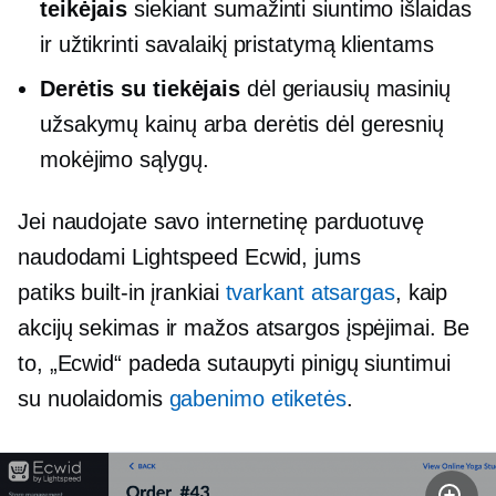
teikėjais
siekiant sumažinti siuntimo išlaidas
ir užtikrinti savalaikį pristatymą klientams
Derėtis su tiekėjais
dėl geriausių masinių
užsakymų kainų arba derėtis dėl geresnių
mokėjimo sąlygų.
Jei naudojate savo internetinę parduotuvę
naudodami Lightspeed Ecwid, jums
patiks
built-in
įrankiai
tvarkant atsargas
, kaip
akcijų sekimas ir
mažos atsargos
įspėjimai. Be
to, „Ecwid“ padeda sutaupyti pinigų siuntimui
su nuolaidomis
gabenimo etiketės
.