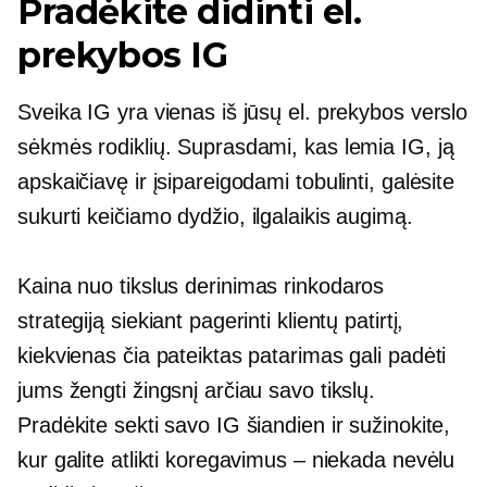
Pradėkite didinti el.
prekybos IG
Sveika IG yra vienas iš jūsų el. prekybos verslo
sėkmės rodiklių. Suprasdami, kas lemia IG, ją
apskaičiavę ir įsipareigodami tobulinti, galėsite
sukurti keičiamo dydžio,
ilgalaikis
augimą.
Kaina nuo
tikslus derinimas
rinkodaros
strategiją siekiant pagerinti klientų patirtį,
kiekvienas čia pateiktas patarimas gali padėti
jums žengti žingsnį arčiau savo tikslų.
Pradėkite sekti savo IG šiandien ir sužinokite,
kur galite atlikti koregavimus – niekada nevėlu