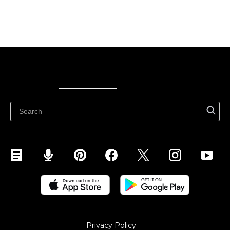
Ecwid
Ecwid
Ecwidi ajaveeb
Abikeskus
Privacy Policy